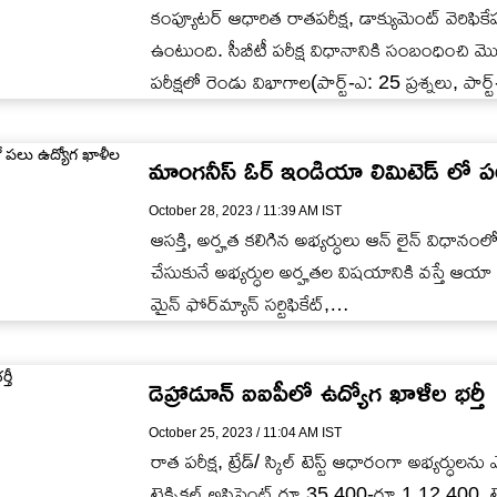
కంప్యూటర్ ఆధారిత రాతపరీక్ష, డాక్యుమెంట్ వెరిఫిక
ఉంటుంది. సీబీటీ పరీక్ష విధానానికి సంబంధించి మొత
పరీక్షలో రెండు విభాగాల(పార్ట్-ఎ: 25 ప్రశ్నలు, పార్
మాంగనీస్ ఓర్ ఇండియా లిమిటెడ్‌ లో పల
October 28, 2023 / 11:39 AM IST
ఆసక్తి, అర్హత కలిగిన అభ్యర్ధులు ఆన్ లైన్ విధానంల
చేసుకునే అభ్యర్ధుల అర్హతల విషయానికి వస్తే ఆయా ప
మైన్ ఫోర్‌మ్యాన్ సర్టిఫికేట్,…
డెహ్రాడూన్‌ ఐఐపీలో ఉద్యోగ ఖాళీల భర్తీ
October 25, 2023 / 11:04 AM IST
రాత పరీక్ష, ట్రేడ్/ స్కిల్ టెస్ట్ ఆధారంగా అభ్యర్ధుల
టెక్నికల్ అసిస్టెంట్ రూ.35,400-రూ.1,12,400.