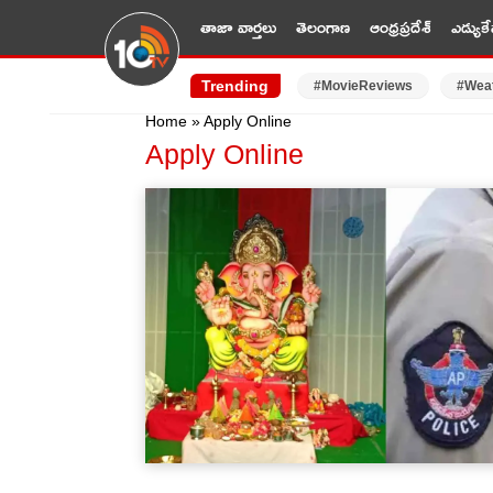
తాజా వార్తలు
తెలంగాణ
ఆంధ్రప్రదేశ్
ఎడ్యుకే
Trending
#MovieReviews
#Wea
Home
»
Apply Online
Apply Online