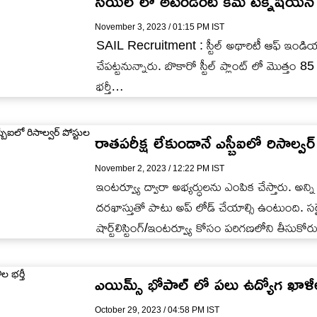
సెయిల్ లో అటెండెంట్‌ కమ్‌ టెక్నీషియన్‌ ట్
November 3, 2023 / 01:15 PM IST
SAIL Recruitment : స్టీల్‌ అథారిటీ ఆఫ్‌ ఇండియా
చేపట్టనున్నారు. బొకారో స్టీల్‌ ప్లాంట్‌ లో మొత్తం 85
భర్తీ…
రాతపరీక్ష లేకుండానే ఎస్బీఐలో రిసాల్వర్ 
November 2, 2023 / 12:22 PM IST
ఇంటర్వ్యూ ద్వారా అభ్యర్ధులను ఎంపిక చేస్తారు. అన్
దరఖాస్తుతో పాటు అప్ లోడ్ చేయాల్సి ఉంటుంది. సరైన
షార్ట్‌లిస్టింగ్/ఇంటర్వ్యూ కోసం పరిగణలోని తీసుకోరు
ఎయిమ్స్ భోపాల్ లో పలు ఉద్యోగ ఖాళీల 
October 29, 2023 / 04:58 PM IST