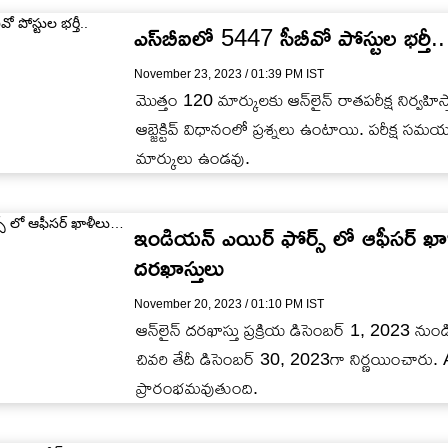
ఎస్‌బీఐలో 5447 సీబీవో పోస్టుల భర్తీ.. 
November 23, 2023 / 01:39 PM IST
మొత్తం 120 మార్కులకు ఆన్‌లైన్ రాతపరీక్ష నిర్వహిస
ఆబ్జెక్టివ్ విధానంలో ప్రశ్నలు ఉంటాయి. పరీక్ష సమ
మార్కులు ఉండవు.
ఇండియన్ ఎయిర్ ఫోర్స్ లో ఆఫీసర్ ఖాళీ
దరఖాస్తులు
November 20, 2023 / 01:10 PM IST
ఆన్‌లైన్ దరఖాస్తు ప్రక్రియ డిసెంబర్ 1, 2023 ను
చివరి తేదీ డిసెంబర్ 30, 2023గా నిర్ణయించార
ప్రారంభమవుతుంది.