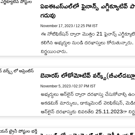
ఏఐఈఎస్‌ఎల్‌లో ఫైనాన్స్‌ ఎగ్జిక్యూటివ్‌ పో
గడువు
November 17, 2023 / 12:25 PM IST
ఈ నోటిఫికేషన్ ద్వారా మొత్తం 21 ఫైనాన్స్‌ ఎగ్జిక్యూటివ
కలిగిన అభ్యర్ధుల నుండి దరఖాస్తులు కోరుతున్నారు. 
నిర్ణయించారు.
బెనారస్ లోకోమోటివ్ వర్క్స్(బీఎల్‌డబ్ల్య
November 5, 2023 / 02:37 PM IST
అభ్యర్ధులు ఆన్‌లైన్ ద్వారా దరఖాస్తు చేసుకోవాల్స
అకడమిక్‌ మార్కులు, డాక్యుమెంట్ వెరిఫికేషన్, మెడ
ఆన్‌లైన్ దరఖాస్తుకు చివరితేది 25.11.2023గా నిర