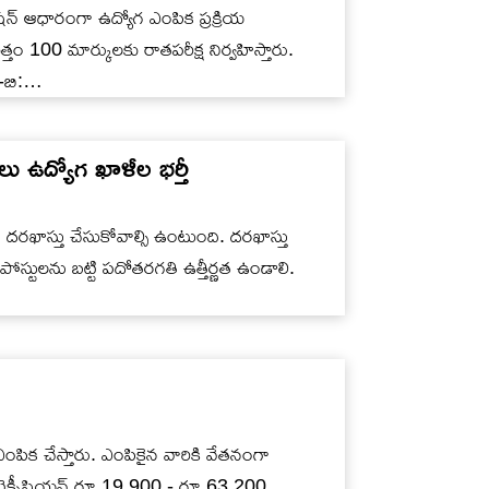
ేషన్ ఆధారంగా ఉద్యోగ ఎంపిక ప్రక్రియ
్తం 100 మార్కులకు రాతపరీక్ష నిర్వహిస్తారు.
ట్-బి:…
ు ఉద్యోగ ఖాళీల భర్తీ
ో దరఖాస్తు చేసుకోవాల్సి ఉంటుంది. దరఖాస్తు
ోస్టులను బట్టి పదోతరగతి ఉత్తీర్ణత ఉండాలి.
ను ఎంపిక చేస్తారు. ఎంపికైన వారికి వేతనంగా
 టెక్నీషియన్ రూ.19,900 - రూ.63,200.