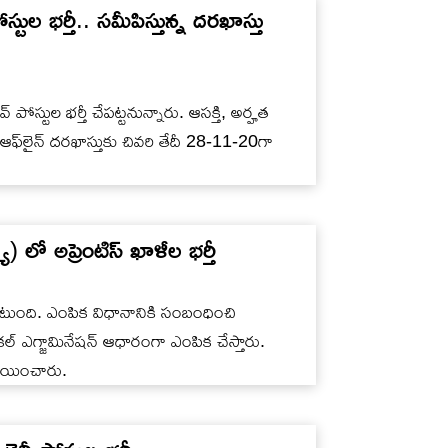
స్టుల భర్తీ.. సమీపిస్తున్న దరఖాస్తు
్‌ పోస్టుల భర్తీ చేపట్టనున్నారు. ఆసక్తి, అర్హత
ఆఫ్‌లైన్‌ దరఖాస్తుకు చివరి తేదీ 28-11-20గా
ూ) లో అప్రెంటిస్ ఖాళీల భర్తీ
ి ఉంటుంది. ఎంపిక విధానానికి సంబంధించి
ికల్ ఎగ్జామినేషన్ ఆధారంగా ఎంపిక చేస్తారు.
్ణయించారు.