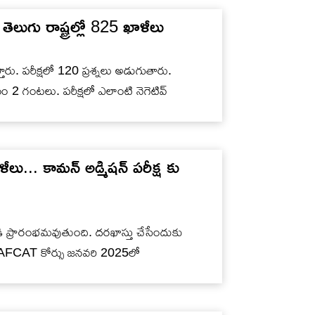
తెలుగు రాష్ట్రల్లో 825 ఖాళీలు
్తారు. పరీక్షలో 120 ప్రశ్నలు అడుగుతారు.
యం 2 గంటలు. పరీక్షలో ఎలాంటి నెగెటివ్
లు... కామన్ అడ్మిషన్ పరీక్ష కు
ండి ప్రారంభమవుతుంది. దరఖాస్తు చేసేందుకు
ు. AFCAT కోర్సు జనవరి 2025లో