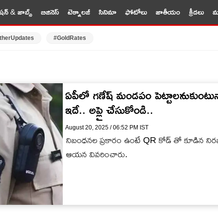
షన్ & జాబ్స్
బిజినెస్
టెక్నాలజీ
సినిమా
ఫోటోలు
జాతీయం
క్రీడలు
మర
therUpdates
#GoldRates
ఏపీలో గణేష్ మండపం పెట్టాలనుకుంటున్న
ఇదే.. అప్లై చేసుకోండి..
August 20, 2025 / 06:52 PM IST
నిబంధనల ప్రకారం ఉంటే QR కోడ్ తో కూడిన నిరభ్య
ఆయన వివరించారు.