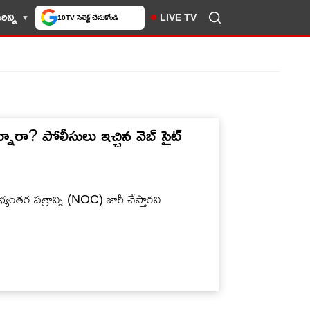
ిన్ని
LIVE TV
10TV సెలెక్ట్ చేసుకోండి
ారా? పోలీసులు ఇచ్చిన వెబ్ సైట్
ంతర పత్రాన్ని (NOC) జారీ చేస్తారని