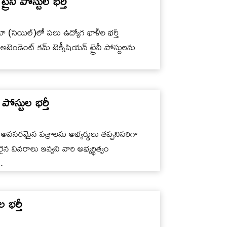
రైనీ పోస్టుల భర్తీ
 (సెయిల్‌)లో పలు ఉద్యోగ ఖాళీల భర్తీ
 అటెండెంట్‌ కమ్‌ టెక్నీషియన్‌ ట్రైనీ పోస్టులను
పోస్టుల భర్తీ
ని అవసరమైన పత్రాలను అభ్యర్థులు తప్పనిసరిగా
 వివరాలు ఇవ్వని వారి అభ్యర్థిత్వం
.
భర్తీ