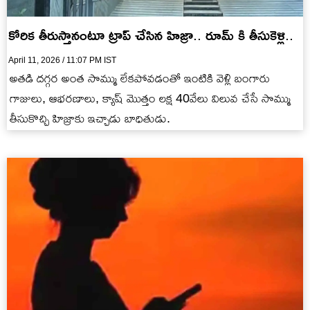
కోరిక తీరుస్తానంటూ ట్రాప్ చేసిన హిజ్రా.. రూమ్ కి తీసుకెళ్లి..
April 11, 2026 / 11:07 PM IST
అతడి దగ్గర అంత సొమ్ము లేకపోవడంతో ఇంటికి వెళ్లి బంగారు
గాజులు, ఆభరణాలు, క్యాష్ మొత్తం లక్ష 40వేలు విలువ చేసే సొమ్ము
తీసుకొచ్చి హిజ్రాకు ఇచ్చాడు బాధితుడు.