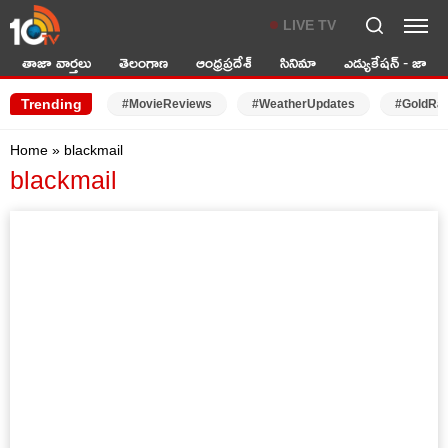
LIVE TV
తాజా వార్తలు
తెలంగాణ
ఆంధ్రప్రదేశ్
సినిమా
ఎడ్యుకేషన్ - జాబ్స్
Trending
#MovieReviews
#WeatherUpdates
#GoldRa
Home
»
blackmail
blackmail