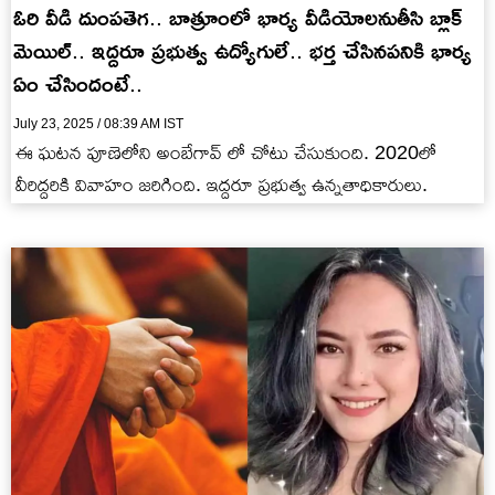
ఓరి వీడి దుంపతెగ.. బాత్రూంలో భార్య వీడియోలనుతీసి బ్లాక్
మెయిల్.. ఇద్దరూ ప్రభుత్వ ఉద్యోగులే.. భర్త చేసినపనికి భార్య
ఏం చేసిందంటే..
July 23, 2025 / 08:39 AM IST
ఈ ఘటన పూణెలోని అంబేగావ్ లో చోటు చేసుకుంది. 2020లో
వీరిద్దరికి వివాహం జరిగింది. ఇద్దరూ ప్రభుత్వ ఉన్నతాధికారులు.