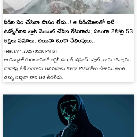
వీడిని ఏం చేసినా పాపం లేదు..! ఆ వీడియోలతో ఐటీ
ఉద్యోగినిని బ్లాక్ మెయిల్ చేసిన కేటుగాడు, ఏకంగా 2కోట్ల 53
లక్షలు వసూలు, అయినా ఇంకా వేధింపులు..
February 4, 2025 / 05:36 PM IST
ఆ డబ్బుతో గుంటూరులో లగ్జరీ డబుల్ బెడ్రూమ్ ప్లాట్, కారు కొన్నారు.
దాదాపు కేజీ బంగారు ఆభరణాలు కూడా కొనుగోలు చేశారు. అంత
డబ్బు ఇచ్చినా వారి ఆశ తీరలేదు.