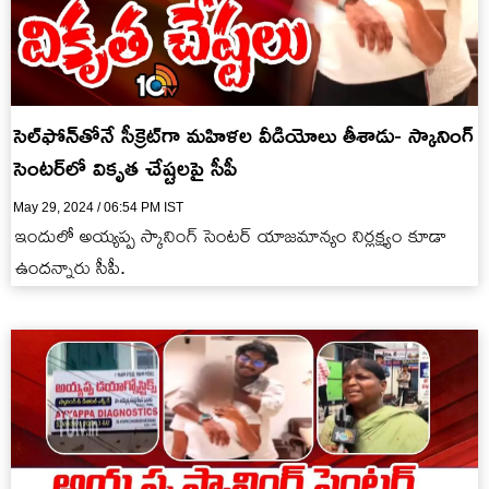
సెల్‌ఫోన్‌తోనే సీక్రెట్‌గా మహిళల వీడియోలు తీశాడు- స్కానింగ్
సెంటర్‌లో వికృత చేష్టలపై సీపీ
May 29, 2024 / 06:54 PM IST
ఇందులో అయ్యప్ప స్కానింగ్ సెంటర్ యాజమాన్యం నిర్లక్ష్యం కూడా
ఉందన్నారు సీపీ.