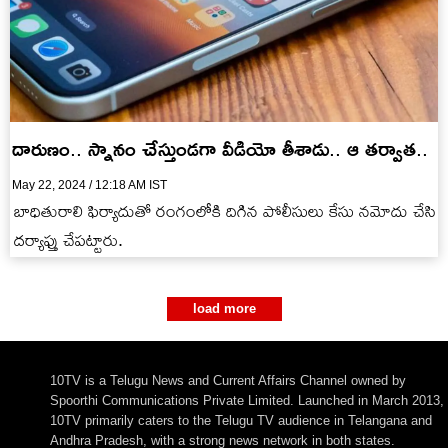
దారుణం.. స్నానం చేస్తుండగా వీడియో తీశాడు.. ఆ తర్వాత..
May 22, 2024 / 12:18 AM IST
బాధితురాలి ఫిర్యాదుతో రంగంలోకి దిగిన పోలీసులు కేసు నమోదు చేసి
దర్యాఫ్తు చేపట్టారు.
load more
10TV is a Telugu News and Current Affairs Channel owned by
Spoorthi Communications Private Limited. Launched in March 2013,
10TV primarily caters to the Telugu TV audience in Telangana and
Andhra Pradesh, with a strong news network in both states.