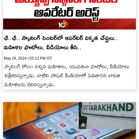
ఛీ..ఛీ.. స్కానింగ్ సెంటర్‌లో ఆపరేటర్ వికృత చేష్టలు..
మహిళల ఫొటోలు, వీడియోలు తీసి..
May 28, 2024 / 05:12 PM IST
స్కానింగ్ కోసం వచ్చిన మహిళలు, యువతుల ఫొటోలు, వీడియోలు
చిత్రీకరిస్తున్నాడు. వాటిని సోషల్ మీడియాలో పెడతానని బాధిత
మహిళలను బెదిరిస్తున్నాడు.