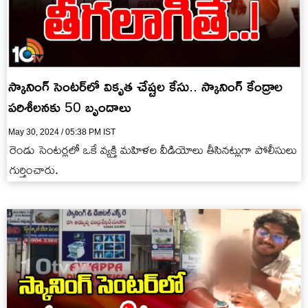
స్కానింగ్ సెంటర్‌లో వికృత చేష్టల కేసు.. స్కానింగ్ కేంద్రాల
పరిశీలనకు 50 బృందాలు
May 30, 2024 / 05:38 PM IST
రెండు సెంటర్లలో ఒకే వ్యక్తి మహిళల వీడియోలు తీసినట్లుగా పోలీసులు
గుర్తించారు.