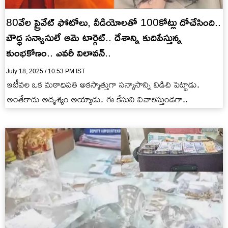
80వేల ప్రైవేట్ ఫోటోలు, వీడియోలతో 100కోట్లు దోచేసింది..
బౌద్ధ సన్యాసులే ఆమె టార్గెట్.. దేశాన్ని కుదిపేస్తున్న
కుంభకోణం.. ఎవరీ విలావన్..
July 18, 2025 / 10:53 PM IST
ఇటీవల ఒక మఠాధిపతి అకస్మాత్తుగా సన్యాసాన్ని విడిచి పెట్టాడు.
అంతేకాదు అదృశ్యం అయ్యాడు. ఈ కేసుని విచారిస్తుండగా..