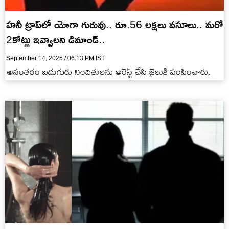
హనీ ట్రాప్‌లో యోగా గురువు.. రూ.56 లక్షలు వసూలు.. మరో
2కోట్లు ఇవ్వాలని డిమాండ్..
September 14, 2025 / 06:13 PM IST
అనంతరం ఐదుగురు నిందితులను అరెస్ట్ చేసి జైలుకి పంపించారు.