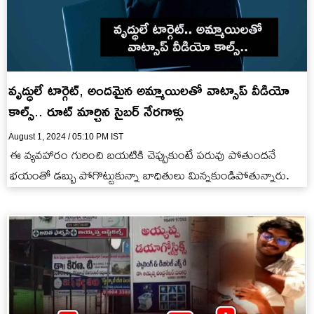
వృద్ధులే టార్గెట్, అందమైన అమ్మాయిలతో వాట్సాప్ వీడియో
కాల్స్.. రూట్ మార్చిన సైబర్ నేరగాళ్లు
August 1, 2024 / 05:10 PM IST
ఈ వ్యవహారం గురించి బయటికి చెప్పుకుంటే పరువు పోతుందనే
భయంతో డబ్బు పోగొట్టుకున్నా బాధితులు మిన్నకుండిపోతున్నారు.