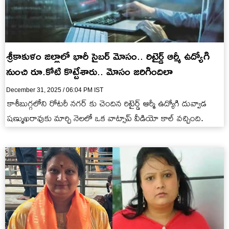
శ్రీకాకుళం జిల్లాలో భారీ సైబర్ మోసం.. రిటైర్డ్ ఆర్మీ ఉద్యోగి
నుంచి రూ.కోటి కొట్టేశారు.. మోసం జరిగిందిలా
December 31, 2025 / 06:04 PM IST
కాశీబుగ్గలోని రోటరీ నగర్ కు చెందిన రిటైర్డ్ ఆర్మీ ఉద్యోగి దువ్వాడ
షణ్ముఖరావుకు మార్చి నెలలో ఒక వాట్సాప్ వీడియో కాల్ వచ్చింది.