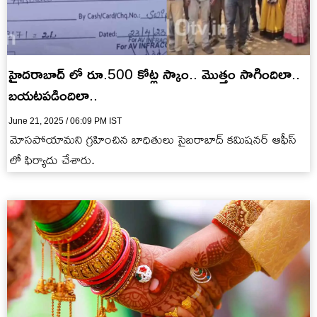
హైదరాబాద్ లో రూ.500 కోట్ల స్కాం.. మొత్తం సాగిందిలా..
బయటపడిందిలా..
June 21, 2025 / 06:09 PM IST
మోసపోయామని గ్రహించిన బాధితులు సైబరాబాద్ కమిషనర్ ఆఫీస్
లో ఫిర్యాదు చేశారు.