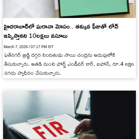
హైదరాబాద్‌లో ఘరానా మోసం.. తక్కువ ఫీజుతో లోన్
ఇప్పిస్తానని 10లక్షలు వసూలు
March 7, 2026 / 07:17 PM IST
ఫతేనగర్ బ్రిడ్జి దగ్గర నిందితుడు సాయి చంద్రను అదుపులోకి
తీసుకున్నారు. అతడి నుంచి ఫోర్డ్ ఎండీవర్ కార్, ఐఫోన్, రూ.4 లక్షల
నగదు స్వాధీనం చేసుకున్నారు.