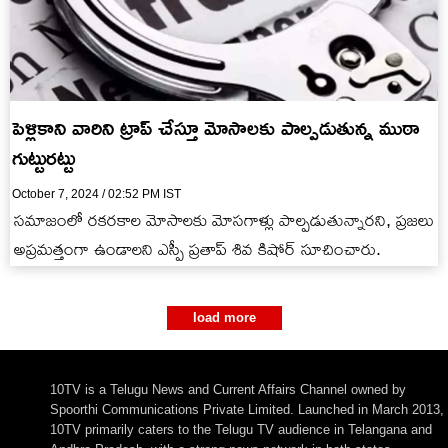
పెళ్లికాని వారిని ట్రాప్ చేస్తూ మోసాలకు పాల్పడుతున్న ముఠా
గుట్టురట్టు
October 7, 2024 / 02:52 PM IST
సమాజంలో రకరకాల మోసాలకు మోసగాళ్లు పాల్పడుతున్నారని, ప్రజలు
అప్రమత్తంగా ఉండాలని ఎస్పీ ప్రతాప్ శివ కిషోర్ సూచించారు.
load more
10TV is a Telugu News and Current Affairs Channel owned by
Spoorthi Communications Private Limited. Launched in March 2013,
10TV primarily caters to the Telugu TV audience in Telangana and