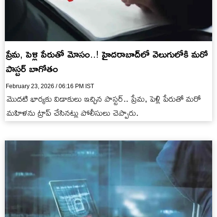
ప్రేమ, పెళ్లి పేరుతో మోసం..! హైదరాబాద్‌లో వెలుగులోకి మరో
పాస్టర్ బాగోతం
February 23, 2026 / 06:16 PM IST
మొదటి భార్యకు విడాకులు ఇచ్చిన పాస్టర్.. ప్రేమ, పెళ్లి పేరుతో మరో
మహిళను ట్రాప్ చేసినట్లు పోలీసులు చెప్పారు.