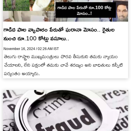
గాడిద పాల వ్యాపారం పేరుతో ఘరానా మోసం.. రైతుల
నుంచి రూ.100 కోట్లు వసూలు..
November 16, 2024 / 02:26 AM IST
తెలుగు రాష్ట్రాల ముఖ్యమంత్రులు చొరవ తీసుకుని తమకు న్యాయం
చేయాలని, లేని పక్షంలో తమకు చావే శరణ్యం అని బాధితులు కన్నీటి
పర్యంతం అయ్యారు.