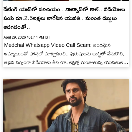
డేటింగ్ యాప్‌లో పరిచయం.. వాట్సాప్‌లో కాల్.. వీడియోలు
పంపి రూ.2.5లక్షలు లాగేసిన యువతి.. మరింత డబ్బులు
అడగడంతో..
April 29, 2026 / 01:44 PM IST
Medchal Whatsapp Video Call Scam: అందమైన
అమ్మాయిలతో ఫోన్లలో మాట్లాడించి.. పురుషులను బుట్టలో వేసుకొని,
ఆపైన నగ్నంగా వీడియోలు తీసి రూ. లక్షల్లో గుంజుతున్న యువతుల
ఘటనలు రోజురోజుకు పెరిగిపోతున్నాయి.