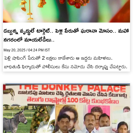
డబ్బున్న వృద్ధులే టార్గెట్.. పెళ్లి పేరుతో ఘరానా మోసం.. మహా
నగరంలో మాయలేడీలు..
May 20, 2025 / 04:24 PM IST
పెళ్లి షాపింగ్ పేరుతో 2 లక్షలు కాజేశారు ఆ ఇద్దరు మహిళలు.
బాధితుడి ఫిర్యాదుతో పోలీసులు కేసు నమోదు చేసి దర్యాఫ్తు చేపట్టారు.