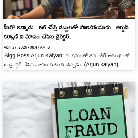
హీరో అన్నాడు.. కట్ చేస్తే డబ్బులతో పారిపోయాడు.. అర్జున్
కళ్యాణ్ ని మోసం చేసిన డైరెక్టర్..
April 27, 2026 / 08:47 AM IST
Bigg Boss Arjun Kalyan: ఈ క్రమంలో తన కెరీర్ ఆరంభంలో
ఓ డైరెక్టర్ చేసిన మోసం గురించి చెప్పాడు. (Arjun kalyan)