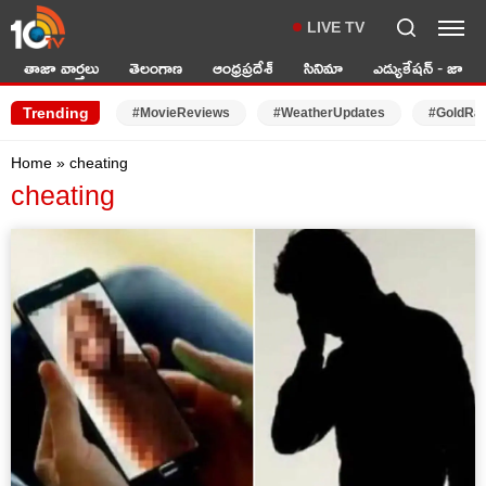
LIVE TV
తాజా వార్తలు
తెలంగాణ
ఆంధ్రప్రదేశ్
సినిమా
ఎడ్యుకేషన్ - జాబ్స్
Trending
#MovieReviews
#WeatherUpdates
#GoldRa
Home
»
cheating
cheating