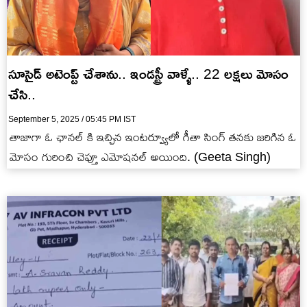
సూసైడ్ అటెంప్ట్ చేశాను.. ఇండస్ట్రీ వాళ్ళే.. 22 లక్షలు మోసం
చేసి..
September 5, 2025 / 05:45 PM IST
తాజాగా ఓ ఛానల్ కి ఇచ్చిన ఇంటర్వ్యూలో గీతా సింగ్ తనకు జరిగిన ఓ
మోసం గురించి చెప్తూ ఎమోషనల్ అయింది. (Geeta Singh)