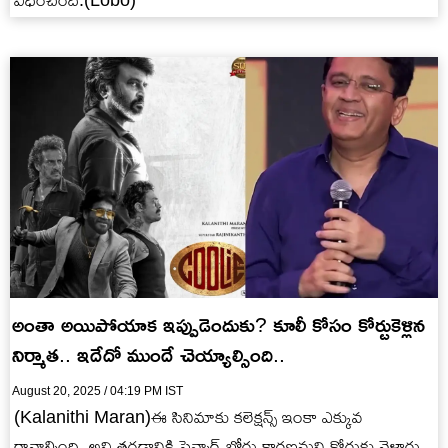
విధించింది.(Lobo)
అంతా అయిపోయాక ఇప్పుడెందుకు? కూలీ కోసం కోర్టుకెళ్లిన
నిర్మాత.. ఇదేదో ముందే చెయ్యాల్సింది..
August 20, 2025 / 04:19 PM IST
(Kalanithi Maran)ఈ సినిమాకు కలెక్షన్స్ ఇంకా ఎక్కువ
రావాల్సింది, అవి తగ్గడానికి సెన్సార్ బోర్డు కారణమని కోర్టుకు వెళ్లారు