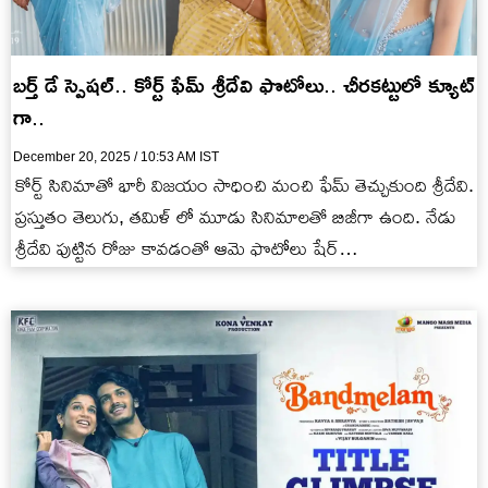
బర్త్ డే స్పెషల్.. కోర్ట్ ఫేమ్ శ్రీదేవి ఫొటోలు.. చీరకట్టులో క్యూట్
గా..
December 20, 2025 / 10:53 AM IST
కోర్ట్ సినిమాతో భారీ విజయం సాధించి మంచి ఫేమ్ తెచ్చుకుంది శ్రీదేవి.
ప్రస్తుతం తెలుగు, తమిళ్ లో మూడు సినిమాలతో బిజీగా ఉంది. నేడు
శ్రీదేవి పుట్టిన రోజు కావడంతో ఆమె ఫొటోలు షేర్…