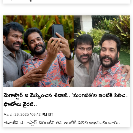
మెగాస్టార్ ని మెప్పించిన శివాజీ.. 'మంగపతి'ని ఇంటికి పిలిచి..
ఫొటోలు వైరల్..
March 29, 2025 / 09:42 PM IST
శివాజీని మెగాస్టార్ చిరంజీవి తన ఇంటికి పిలిచి అభినందించారు.