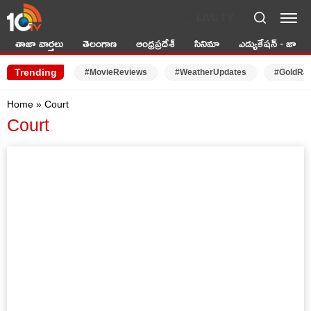
LIVE TV
తాజా వార్తలు
తెలంగాణ
ఆంధ్రప్రదేశ్
సినిమా
ఎడ్యుకేషన్ - జాబ్స్
Trending
#MovieReviews
#WeatherUpdates
#GoldRa
Home
»
Court
Court