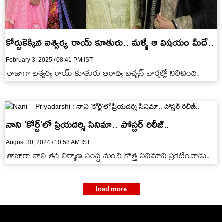
కోర్టుకెక్కిన ఐశ్వర్య రాయ్ కూతురు.. మళ్ళీ ఆ విషయం మీదే..
February 3, 2025 / 08:41 PM IST
తాజాగా ఐశ్వర్య రాయ్ కూతురు ఆరాధ్య బచ్చన్ వార్తల్లో నిలిచింది.
నాని 'కోర్ట్'లో ప్రియదర్శి సినిమా.. పోస్టర్ రిలీజ్..
August 30, 2024 / 10:58 AM IST
తాజాగా నాని తన నిర్మాణ సంస్థ నుంచి కొత్త సినిమాని ప్రకటించాడు.
load more