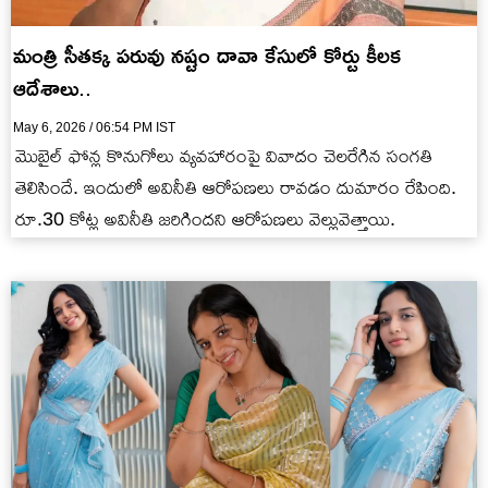
మంత్రి సీతక్క పరువు నష్టం దావా కేసులో కోర్టు కీలక
ఆదేశాలు..
May 6, 2026 / 06:54 PM IST
మొబైల్ ఫోన్ల కొనుగోలు వ్యవహారంపై వివాదం చెలరేగిన సంగతి
తెలిసిందే. ఇందులో అవినీతి ఆరోపణలు రావడం దుమారం రేపింది.
రూ.30 కోట్ల అవినీతి జరిగిందని ఆరోపణలు వెల్లువెత్తాయి.