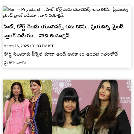
హిట్, కోర్ట్ రెండు యూనివర్స్ లను కలిపి.. ప్రియదర్శి మైండ్
బ్లాంక్ ఐడియా.. నాని రియాక్షన్..
March 16, 2025 / 01:33 PM IST
కోర్ట్ సినిమాకు సీక్వెల్ కూడా ఉండే అవకాశం ఉందని గతంలోనే
ప్రకటించారు.