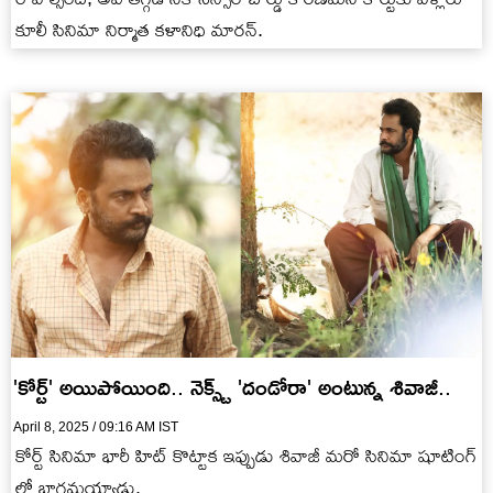
కూలీ సినిమా నిర్మాత కళానిధి మారన్.
'కోర్ట్' అయిపోయింది.. నెక్స్ట్ 'దండోరా' అంటున్న శివాజీ..
April 8, 2025 / 09:16 AM IST
కోర్ట్ సినిమా భారీ హిట్ కొట్టాక ఇప్పుడు శివాజీ మరో సినిమా షూటింగ్
లో భాగమయ్యాడు.