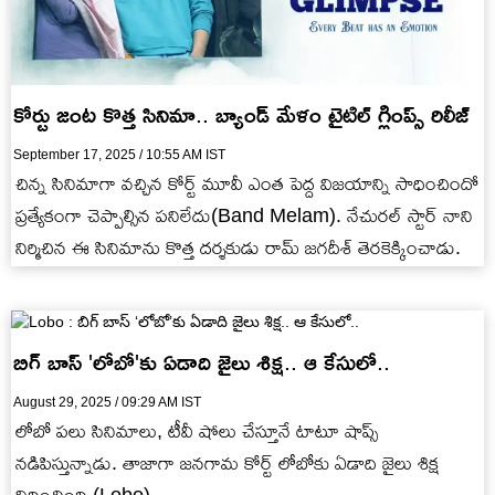
కోర్టు జంట కొత్త సినిమా.. బ్యాండ్ మేళం టైటిల్ గ్లింప్స్ రిలీజ్
September 17, 2025 / 10:55 AM IST
చిన్న సినిమాగా వచ్చిన కోర్ట్ మూవీ ఎంత పెద్ద విజయాన్ని సాధించిందో
ప్రత్యేకంగా చెప్పాల్సిన పనిలేదు(Band Melam). నేచురల్ స్టార్ నాని
నిర్మిచిన ఈ సినిమాను కొత్త దర్శకుడు రామ్ జగదీశ్ తెరకెక్కించాడు.
బిగ్ బాస్ 'లోబో'కు ఏడాది జైలు శిక్ష.. ఆ కేసులో..
August 29, 2025 / 09:29 AM IST
లోబో పలు సినిమాలు, టీవీ షోలు చేస్తూనే టాటూ షాప్స్
నడిపిస్తున్నాడు. తాజాగా జనగామ కోర్ట్ లోబోకు ఏడాది జైలు శిక్ష