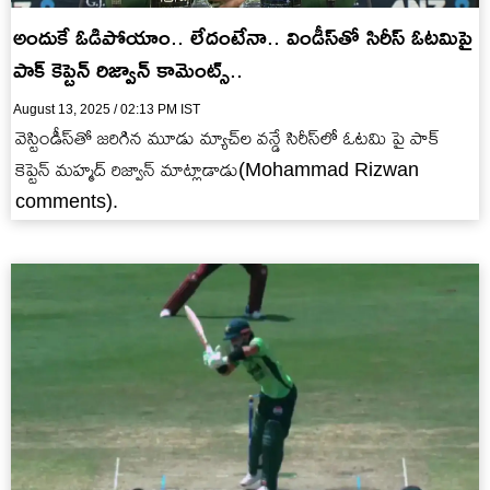
అందుకే ఓడిపోయాం.. లేదంటేనా.. విండీస్‌తో సిరీస్ ఓట‌మిపై
పాక్ కెప్టెన్ రిజ్వాన్ కామెంట్స్‌..
August 13, 2025 / 02:13 PM IST
వెస్టిండీస్‌తో జ‌రిగిన మూడు మ్యాచ్‌ల వ‌న్డే సిరీస్‌లో ఓట‌మి పై పాక్
కెప్టెన్ మ‌హ్మ‌ద్ రిజ్వాన్ మాట్లాడాడు(Mohammad Rizwan
comments).