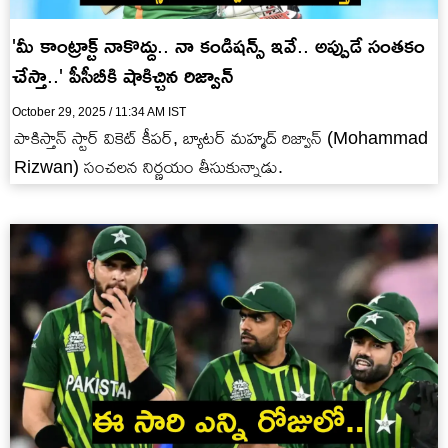
'మీ కాంట్రాక్ట్ నాకొద్దు.. నా కండిష‌న్స్ ఇవే.. అప్పుడే సంత‌కం
చేస్తా..' పీసీబీకి షాకిచ్చిన రిజ్వాన్
October 29, 2025 / 11:34 AM IST
పాకిస్తాన్ స్టార్ వికెట్ కీప‌ర్‌, బ్యాట‌ర్ మ‌హ్మ‌ద్ రిజ్వాన్ (Mohammad
Rizwan) సంచ‌ల‌న నిర్ణ‌యం తీసుకున్నాడు.