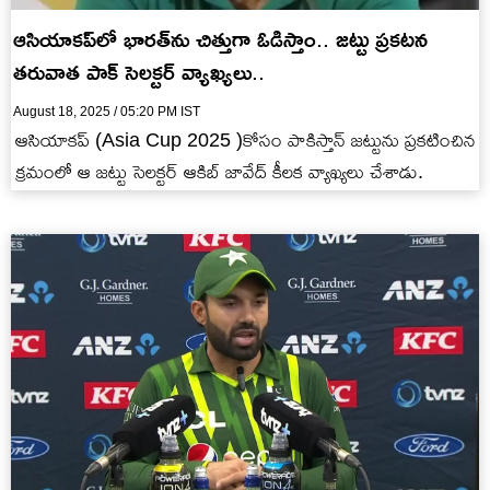
ఆసియాక‌ప్‌లో భార‌త్‌ను చిత్తుగా ఓడిస్తాం.. జ‌ట్టు ప్ర‌క‌ట‌న
త‌రువాత పాక్ సెల‌క్ట‌ర్ వ్యాఖ్య‌లు..
August 18, 2025 / 05:20 PM IST
ఆసియాక‌ప్ (Asia Cup 2025 )కోసం పాకిస్తాన్ జ‌ట్టును ప్ర‌క‌టించిన
క్ర‌మంలో ఆ జ‌ట్టు సెల‌క్ట‌ర్ ఆకిబ్ జావేద్ కీల‌క వ్యాఖ్య‌లు చేశాడు.