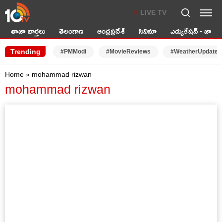
LIVE TV
తాజా వార్తలు
తెలంగాణ
ఆంధ్రప్రదేశ్
సినిమా
ఎడ్యుకేషన్ - జాబ్స్
Trending
#PMModi
#MovieReviews
#WeatherUpdates
Home
»
mohammad rizwan
mohammad rizwan