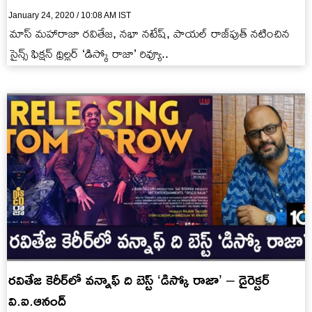
January 24, 2020 / 10:08 AM IST
మాస్ మహారాజా రవితేజ, నభా నటేష్, పాయల్ రాజ్‌పుత్ నటించిన
సైన్స్ ఫిక్షన్ థ్రిల్లర్ ‘డిస్కో రాజా’ రివ్యూ..
రవితేజ కెరీర్‌లో వన్నాఫ్ ది బెస్ట్ ‘డిస్కో రాజా’ – డైరెక్టర్
వి.ఐ.ఆనంద్