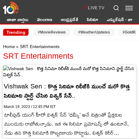
LIVE TV
తాజా వార్తలు
తెలంగాణ
ఆంధ్రప్రదేశ్
సినిమా
ఎడ్యుకేషన్ - జాబ్స్
Trending
#MovieReviews
#WeatherUpdates
#GoldRa
Home
»
SRT Entertainments
SRT Entertainments
Vishwak Sen : కొత్త సినిమా రిలీజ్‌కి ముందే మరో కొత్త
సినిమాని స్టార్ట్ చేసిన విశ్వక్ సేన్..
March 19, 2023 / 12:45 PM IST
టాలీవుడ్ యంగ్ హీరో విశ్వక్ సేన్ ‘ధమ్కీ’ అనే చిత్రంతో ప్రేక్షకుల
ముందుకు రాబోతున్నాడు. ఇక ఈ సినిమా ప్రమోషన్స్ లో ఉంటూనే,
నేడు తన కొత్త సినిమాకి కొబ్బరికాయ కొట్టాడు. విశ్వక్ కెరీర్…