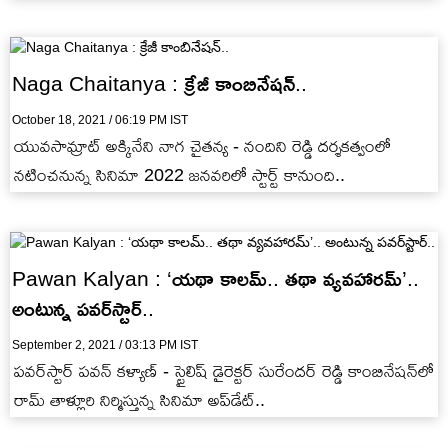
Naga Chaitanya : క్రేజీ కాంబినేషన్..
October 18, 2021 / 06:19 PM IST
యువసామ్రాట్ అక్కినేని నాగ చైతన్య - నందిని రెడ్డి దర్శకత్వంలో
నటించనున్న సినిమా 2022 జనవరిలో స్టార్ట్ కానుంది..
Pawan Kalyan : ‘యథా కాలమ్.. తథా వ్యవహారమ్’..
అంటున్న పవర్‌స్టార్..
September 2, 2021 / 03:13 PM IST
పవర్‌స్టార్ పవన్ కళ్యాణ్ - స్టైలిష్ డైరెక్టర్ సురేందర్ రెడ్డి కాంబినేషన్‌లో
రామ్ తాళ్లూరి నిర్మిస్తున్న సినిమా అప్‌డేట్..