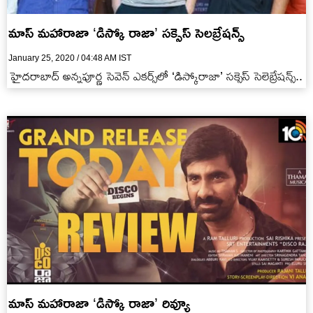
మాస్ మహారాజా ‘డిస్కో రాజా’ సక్సెస్ సెలబ్రేషన్స్
January 25, 2020 / 04:48 AM IST
హైదరాబాద్ అన్నపూర్ణ సెవెన్ ఎకర్స్‌లో ‘డిస్కోరాజా’ సక్సెస్ సెలెబ్రేషన్స్..
మాస్ మహారాజా ‘డిస్కో రాజా’ రివ్యూ