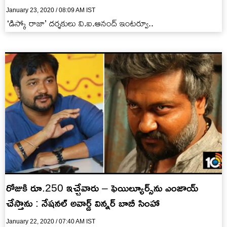
January 23, 2020 / 08:09 AM IST
‘డిస్కో రాజా’ దర్శకులు వి.ఐ.ఆనంద్ ఇంటర్వూ..
రోజుకి రూ.250 ఇచ్చేవారు – ఫెయిల్యూర్స్‌ను ఎంజాయ్
చేస్తాను : నేషనల్ అవార్డ్ విన్నర్ బాబీ సింహా
January 22, 2020 / 07:40 AM IST