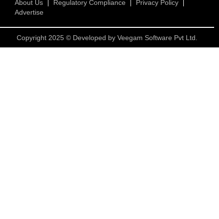
About Us
Regulatory Compliance
Privacy Policy
Advertise
Copyright 2025 © Developed by
Veegam Software Pvt Ltd.