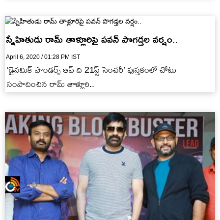
ఎడిట‌ర్ మోహ‌న్ కుమారుడైన ‘జ‌యం’…
స్నేహితుడు రామ్ తాళ్లూరిపై పవన్ పొగడ్తల వర్షం..
April 6, 2020 / 01:28 PM IST
‘డైనమిక్ ఫౌండర్స్ ఆఫ్ ది 21స్ట్ సెంచరీ’ పుస్తకంలో చోటు
సంపాదించిన రామ్ తాళ్లూరి..