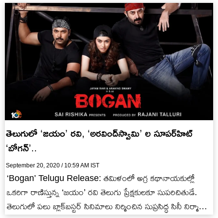
తెలుగులో ‘జ‌యం’ ర‌వి, ‘అర‌వింద్‌స్వామి’ ల సూప‌ర్‌హిట్
‘బోగ‌న్‌’..
September 20, 2020 / 10:59 AM IST
‘Bogan’ Telugu Release: త‌మిళంలో అగ్ర క‌థానాయ‌కుల్లో
ఒక‌రిగా రాణిస్తున్న ‘జ‌యం’ ర‌వి తెలుగు ప్రేక్ష‌కుల‌కూ సుప‌రిచితుడే.
తెలుగులో ప‌లు బ్లాక్‌బ‌స్ట‌ర్ సినిమాలు నిర్మించిన సుప్రసిద్ధ సినీ నిర్మాత