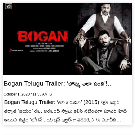
Bogan Telugu Trailer: ‘బొమ్మ ఎలా ఉంది’!..
October 1, 2020 / 11:53 AM IST
Bogan Telugu Trailer: ‘తని ఒరువన్’ (2015) బ్లాక్ బస్టర్
తర్వాత ‘జయం’ రవి, అరవింద్ స్వామి కలిసి నటించగా సూపర్ హిట్
అయిన చిత్రం ‘బోగన్’. యాక్షన్ థ్రిల్లర్‌గా తెరకెక్కిన ఈ మూవీని…