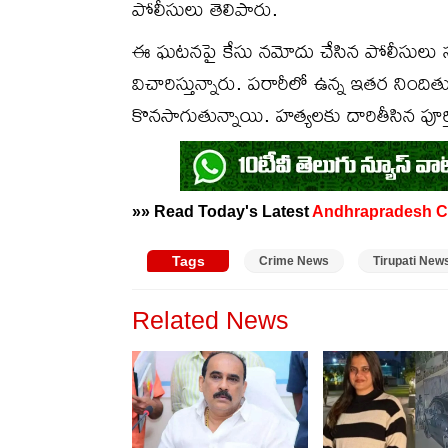
పోలీసులు తెలిపారు.
ఈ ఘటనపై కేసు నమోదు చేసిన పోలీసులు సున
విచారిస్తున్నారు. పరారీలో ఉన్న ఇతర నిందిత
కొనసాగుతున్నాయి. హత్యలకు దారితీసిన పూర్తి 
»» Read Today's Latest
Andhrapradesh
C
Tags
Crime News
Tirupati New
Related News