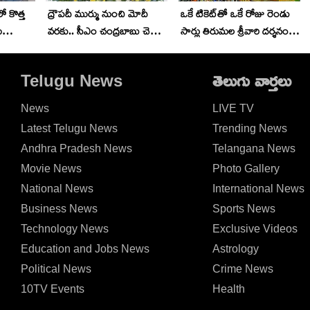
ో కొత్త
ద్రౌపదీ ముర్ము నుంచి మోదీ
ఒకే టికెట్‌తో ఒకే రోజు రెండు
ు
వరకు.. సీఎం చంద్రబాబు చెప్పిన
సార్లు తిరుమల శ్రీవారి దర్శనం..
.
‘సంకల్ప’ సక్సెస్ మంత్ర..
ఇలా చేయండి..
Telugu News
తెలుగు వార్తలు
News
LIVE TV
Latest Telugu News
Trending News
Andhra Pradesh News
Telangana News
Movie News
Photo Gallery
National News
International News
Business News
Sports News
Technology News
Exclusive Videos
Education and Jobs News
Astrology
Political News
Crime News
10TV Events
Health