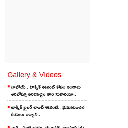
Gallery & Videos
బాబోయ్.. టాక్సిక్ ఈవెంట్ కోసం అందాలు
ఆరబోస్తూ తరలివచ్చిన తార సుతారియా..
టాక్సిక్ ట్రైలర్ లాంచ్ ఈవెంట్.. మైమరిపించిన
కియారా అద్వానీ..
వావ్.. ఏంటి భయ్యా ఈ ఆఫర్! శాంసంగ్ 5G