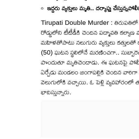
ఇద్దరు వ్యక్తులు మృతి.. దర్యాప్తు చేస్తున్నపోల
Tirupati Double Murder : తిరుపతిలో
రోడ్డులోని టీటీడీకి చెందిన పద్మావతి 
మహిళతోపాటు నలుగురు వ్యక్తులు కత్తులతో 
(50) ఘటన స్థలిలోనే మరణించగా.. సుబ్బారెడ
పొందుతూ మృతిచెందాడు. ఈ ఘటనపై పోలీసులు 
ఏర్పేడు మండలం జంగాపల్లికి చెందిన వారిగ
వెలుగులోకి వచ్చాయి. ఓ పెళ్లి వ్యవహారంల
భావిస్తున్నారు.