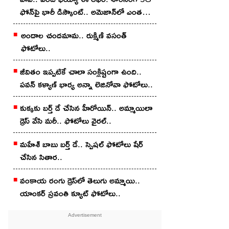
ఫోన్‌పై భారీ డిస్కౌంట్.. అమెజాన్‌లో ఎంత
తగ్గిందంటే?
అందాల చంద‌మామ‌.. రుక్మిణి వసంత్
ఫోటోలు..
జీవితం ఇప్పటికే చాలా సంక్లిష్టంగా ఉంది..
ప‌వ‌న్ కళ్యాణ్ భార్య అన్నా లెజినోవా ఫోటోలు..
కుక్క‌కు బ‌ర్త్ డే చేసిన హీరోయిన్‌.. అమ్మాయిలా
డ్రెస్ వేసి మ‌రీ.. ఫోటోలు వైర‌ల్‌..
మ‌హేశ్ బాబు బ‌ర్త్ డే.. స్పెష‌ల్ ఫోటోలు షేర్
చేసిన సితార‌..
వంకాయ రంగు డ్రెస్‌లో తెలుగు అమ్మాయి..
యాంక‌ర్ స్ర‌వంతి క్యూట్ ఫోటోలు..