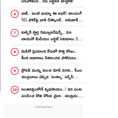
పడిపోకండి.. సీపీ సజ్జనర్ హెచ్చరిక!
వావ్.. ఏంటి భయ్యా ఈ ఆఫర్! శాంసంగ్
5G ఫోన్‌పై భారీ డిస్కౌంట్.. అమెజాన్‌లో
ఎంత తగ్గిందంటే?
టాక్సిక్ స్టార్ల రెమ్యూనరేషన్స్.. ఓరి
నాయ‌నో మీడియం బ‌డ్జెట్ సినిమాలు 3
లేదా 4 తీయొచ్చు?
మెడికో ప్రియాంక కేసులో కొత్త కోణం..
కీలక ఆధారాలు సేకరించిన పోలీసులు..
ద్రౌపదీ ముర్ము నుంచి మోదీ వరకు.. సీఎం
చంద్రబాబు చెప్పిన ‘సంకల్ప’ సక్సెస్
మంత్ర..
అంతరిక్షంలోనే వ్యవసాయం..! వరి పంట
పండించి కోత కోసిన చైనా.. చంద్రుడు,
అంగారకుడిపై వ్యవసాయానికి తొలి
అడుగు..