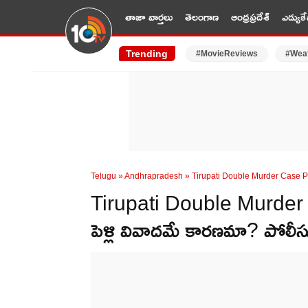
తాజా వార్తలు
తెలంగాణ
ఆంధ్రప్రదేశ్
ఎడ్యుకే
Trending
#MovieReviews
#Wea
Telugu
»
Andhrapradesh
»
Tirupati Double Murder Case Po
Tirupati Double Murder : తి
పెళ్లి వివాదమే కారణమా? పోలీస