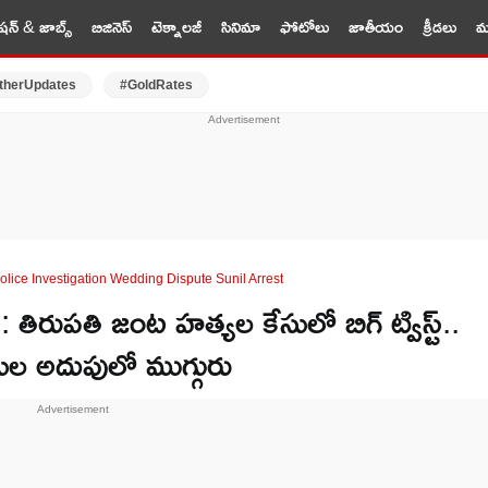
షన్ & జాబ్స్
బిజినెస్
టెక్నాలజీ
సినిమా
ఫోటోలు
జాతీయం
క్రీడలు
మర
therUpdates
#GoldRates
lice Investigation Wedding Dispute Sunil Arrest
రుపతి జంట హత్యల కేసులో బిగ్ ట్విస్ట్..
ుల అదుపులో ముగ్గురు