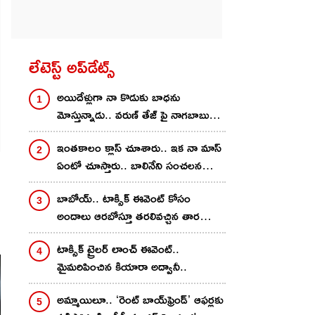
లేటెస్ట్ అప్‌డేట్స్
అయిదేళ్లుగా నా కొడుకు బాధను
మోస్తున్నాడు.. వరుణ్ తేజ్ పై నాగబాబు
ఎమోషనల్ పోస్ట్..
ఇంతకాలం క్లాస్ చూశారు.. ఇక నా మాస్‌
ఏంటో చూస్తారు.. బాలినేని సంచలన
వ్యాఖ్యలు
బాబోయ్.. టాక్సిక్ ఈవెంట్ కోసం
అందాలు ఆరబోస్తూ తరలివచ్చిన తార
సుతారియా..
టాక్సిక్ ట్రైలర్ లాంచ్ ఈవెంట్..
మైమరిపించిన కియారా అద్వానీ..
అమ్మాయిలూ.. ‘రెంట్ బాయ్‌ఫ్రెండ్’ ఆఫర్లకు