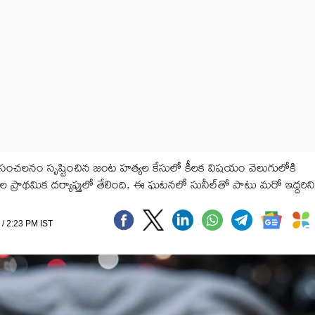
ంచలనం సృష్టించిన జంట హత్యల కేసులో కీలక విషయం వెలుగులోకి
ల ప్రాథమిక దర్యాప్తులో తేలింది. ఈ ఘటనలో సునీల్‌తో పాటు మరో ఇద్దరిని
 / 2:23 PM IST