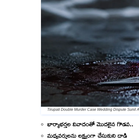
Tirupati Double Murder Case Wedding Dispute Sunil A
భార్యాభర్తల వివాదంతో మొదలైన గొడవ..
మధ్యవర్తులను లక్ష్యంగా చేసుకుని దాడి