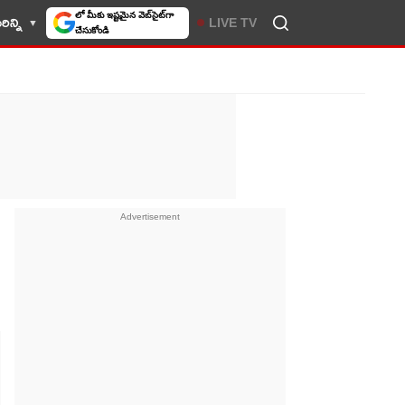
ిన్ని
LIVE TV
10TV సెలెక్ట్ చేసుకోండి