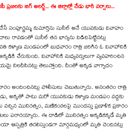
జలకు బిగ్ అలర్ట్.. ఈ జిల్లాల్లో నేడు భారీ వర్షాలు..
ేసే సంపూర్ణమ్మ కుమార్తెను సునీల్ అనే యువకుడు వివాహం
దాలు రావడంతో సునీల్ తన భార్యను విడిచిపెట్టినట్లు
ి కళ్యాణ మండపంలో బుధవారం రాత్రి జరిగిన ఓ వివాహానికి
 అక్కడికి చేరుకుంది. వివాహానికి మధ్యవర్తులుగా వ్యవహరించిన
ై నిలదీసినట్లు తెలుస్తోంది. దీంతో అక్కడ వాగ్వాదం
చారం అందించినట్లు పోలీసులు చెబుతున్నారు. అనంతరం రాత్రి
డు, అక్కతో పాటు మరో యువకుడు కళ్యాణ మండపం వద్దకు
 వచ్చిన మునిరత్నం, మణికంఠలపై ముందస్తు ప్రణాళిక ప్రకారం
ితులు పరారయ్యారు. ఈ దాడిలో మునిరత్నం అక్కడికక్కడే మృతి
ఆస్పత్రికి తరలిస్తుండగా మార్గమధ్యంలో మృతి చెందినట్లు