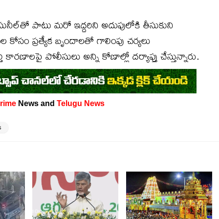
ీల్‌తో పాటు మరో ఇద్దరిని అదుపులోకి తీసుకుని
ుల కోసం ప్రత్యేక బృందాలతో గాలింపు చర్యలు
కారణాలపై పోలీసులు అన్ని కోణాల్లో దర్యాప్తు చేస్తున్నారు.
rime
News and
Telugu News
s