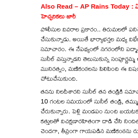
Also Read –
AP Rains Today : ఏపీ ప్ర
హెచ్చరికలు జారీ
పోలీసుల వివరాల ప్రకారం.. తిరుమలలో పనిచ
చేసుకున్నాడు. అయితే భార్యాభర్తల మధ్య విభే
సమాచారం. ఈ నేపథ్యంలో నగరంలోని పద్మావత
సునీల్ వస్తున్నాడని తెలుసుకున్న సంపూర్ణమ్మ
మునిరత్నం, మణికంఠలను పిలిపించి ఈ విషయమ
చోటుచేసుకుంది.
తనను నిలదీశారని సునీల్ తన తండ్రికి సమా
10 గంటల సమయంలో సునీల్ తండ్రి, తమ్ము
చేరుకున్నారు. పెళ్లి మండపం నుంచి బయటకు
కత్తులతో విచక్షణారహితంగా దాడి చేసి నింద
చెందగా, తీవ్రంగా గాయపడిన మణికంఠను రుయా 