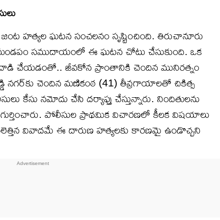
ీసులు
 జంట హత్యల ఘటన సంచలనం సృష్టించింది. తిరుచానూరు
కల్యాణ మండపం సముదాయంలో ఈ ఘటన చోటు చేసుకుంది. ఒక
దాడి చేయడంతో.. జీవకోన ప్రాంతానికి చెందిన మునిరత్నం
్డి నగర్‌కు చెందిన మణికంఠ (41) తీవ్రగాయాలతో చికిత్స
కేసు నమోదు చేసి దర్యాప్తు చేస్తున్నారు. నిందితులను
ా గుర్తించారు. పోలీసుల ప్రాథమిక విచారణలో కీలక విషయాలు
ో తలెత్తిన వివాదమే ఈ దారుణ హత్యలకు కారణమై ఉండొచ్చని