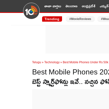
తాజా వార్తలు
తెలంగాణ
ఆంధ్రప్రదేశ్
ఎడ్యుకే
Trending
#MovieReviews
#Wea
Telugu
»
Technology
»
Best Mobile Phones Under Rs 50k 
Best Mobile Phones 2024
బెస్ట్ స్మార్ట్‌ఫోన్లు ఇవే.. నచ్చిన