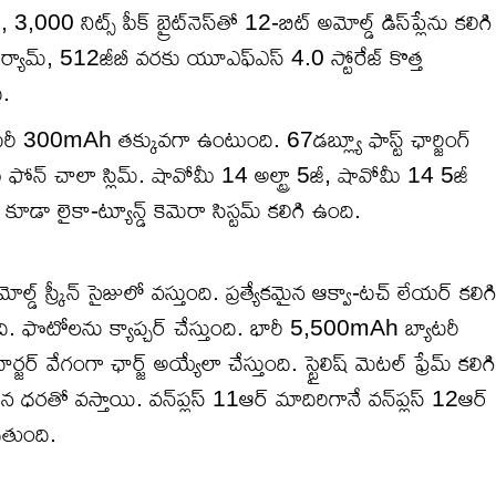
000 నిట్స్ పీక్ బ్రైట్‌నెస్‌తో 12-బిట్ అమోల్డ్ డిస్‌ప్లేను కలిగి
్ ర్యామ్, 512జీబీ వరకు యూఎఫ్ఎస్ 4.0 స్టోరేజ్ కొత్త
ి.
ీ 300mAh తక్కువగా ఉంటుంది. 67డబ్ల్యూ ఫాస్ట్ ఛార్జింగ్
ీ ఫోన్ చాలా స్లిమ్. షావోమీ 14 అల్ట్రా 5జీ, షావోమీ 14 5జీ
డా లైకా-ట్యూన్డ్ కెమెరా సిస్టమ్‌ కలిగి ఉంది.
డ్ స్క్రీన్ సైజులో వస్తుంది. ప్రత్యేకమైన ఆక్వా-టచ్ లేయర్ కలిగ
ది. ఫొటోలను క్యాప్చర్ చేస్తుంది. భారీ 5,500mAh బ్యాటరీ
ర్ వేగంగా ఛార్జ్ అయ్యేలా చేస్తుంది. స్టైలిష్ మెటల్ ఫ్రేమ్‌ కలిగి
న ధరతో వస్తాయి. వన్‌ప్లస్ 11ఆర్ మాదిరిగానే వన్‌ప్లస్ 12ఆర్
తుంది.