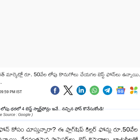
ార్కెట్లో రూ. 50వేల లోపు కొనుగోలు చేయగల బెస్ట్ ఫోన్‌లు ఉన్నాయి
ి.
 09:59 PM IST
e Source : Google )
ఫోన్ కోసం చూస్తున్నారా? ఈ ఫ్లాగ్‌షిప్ కిల్లర్ ఫోన్లు రూ.50వేల
ాయి. వేగవంతమైన ప్రాసెసర్‌లు, బెస్ట్ కెమెరాలు, బ్యాటరీలతో