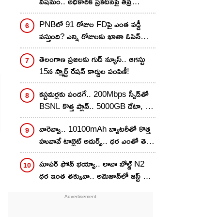
విషమం.. అధికారిక ప్రకటనపై తీవ్ర
ఉత్కంఠ!
PNBలో 91 రోజుల FDపై ఎంత వడ్డీ
వస్తుంది? ఎన్ని రోజులకు ఖాతా ఓపెన్
చేయొచ్చు..
తెలంగాణ ప్రజలకు గుడ్ న్యూస్.. ఆగస్టు
15న స్మార్ట్ రేషన్ కార్డుల పంపిణీ!
కస్టమర్లకు పండగే.. 200Mbps స్పీడ్‌తో
BSNL కొత్త ప్లాన్.. 5000GB డేటా, 27
OTT బెనిఫిట్స్ కూడా!
వారెవ్వా.. 10100mAh బ్యాటరీతో కొత్త
హువావే టాబ్లెట్ అదుర్స్.. ధర ఎంతో తెలిస్తే
వెంటనే కొనేస్తారు!
సూపర్ ఫోన్ భయ్యా.. లావా బోల్డ్ N2
ధర ఇంత తక్కువా.. అమెజాన్‌లో జస్ట్ రూ.
8,999కే