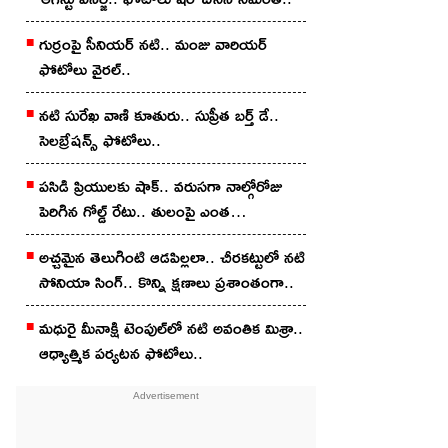
గుర్రంపై సీనియ‌ర్ న‌టి.. మంజు వారియ‌ర్
ఫోటోలు వైర‌ల్..
న‌టి సురేఖ వాణి కూతురు.. సుప్రీత బ‌ర్త్ డే..
సెల‌బ్రేష‌న్స్ ఫోటోలు..
పసిడి ప్రియులకు షాక్.. వరుసగా నాల్గోరోజు
పెరిగిన గోల్డ్ రేటు.. తులంపై ఎంత
పెరిగిందంటే?
అచ్చ‌మైన తెలుగింటి ఆడ‌పిల్ల‌లా.. చీర‌క‌ట్టులో న‌టి
సోనియా సింగ్‌.. కొన్ని క్షణాలు ప్రశాంతంగా..
మధురై మీనాక్షి టెంపుల్‌లో న‌టి అవంతిక మిశ్రా..
ఆధ్యాత్మిక ప‌ర్య‌ట‌న ఫోటోలు..