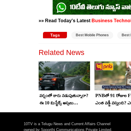
»» Read Today's Latest
Business
Techno
Tags
Best Mobile Phones
Best 
Related News
వర్షంలో కారు నడుపుతున్నారా?
PNBలో 91 రోజుల F
ఈ 10 మిస్టేక్స్ అస్సలు
ఎంత వడ్డీ వస్తుంది? ఎన
చేయొద్దు!
రోజులకు ఖాతా ఓపెన్
చేయొచ్చు..
10TV is a Telugu News and Current Affairs Channel
owned by Spoorthi Communications Private Limited.