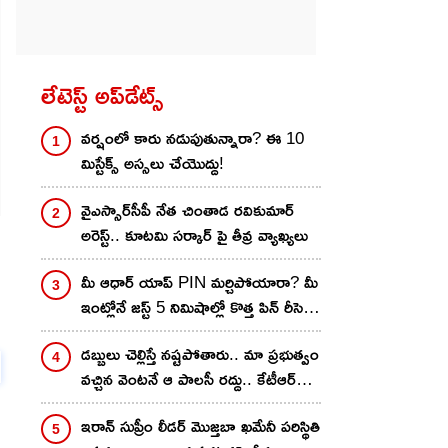
లేటెస్ట్ అప్‌డేట్స్
వర్షంలో కారు నడుపుతున్నారా? ఈ 10
మిస్టేక్స్ అస్సలు చేయొద్దు!
వైఎస్సార్‌సీపీ నేత చింతాడ రవికుమార్
అరెస్ట్.. కూటమి సర్కార్ పై తీవ్ర వ్యాఖ్యలు
.
మీ ఆధార్ యాప్ PIN మర్చిపోయారా? మీ
ఇంట్లోనే జస్ట్ 5 నిమిషాల్లో కొత్త పిన్‌ రీసెట్
చేయొచ్చు!
డబ్బులు చెల్లిస్తే నష్టపోతారు.. మా ప్రభుత్వం
వచ్చిన వెంటనే ఆ పాలసీ రద్దు.. కేటీఆర్
మాస్ వార్నింగ్
ఇరాన్ సుప్రీం లీడర్ మొజ్తబా ఖమేనీ పరిస్థితి