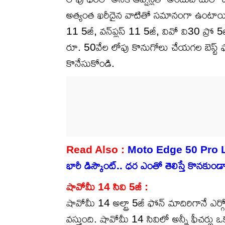
అత్యంత ఖరీదైన వాటితో సమానంగా ఉంటాయి. షా
11 5జీ, వన్‌ప్లస్ 11 5జీ, వివో వి30 ప్రో
రూ. 50వేల లోపు కొనుగోలు చేయగల బెస్ట్ ఫ
కొనేసుకోండి.
Read Also :
Moto Edge 50 Pro Launc
భారీ డిస్కౌంట్.. ధర ఎంతో తెలిస్తే కొనకుం
షావోమీ 14 సివి 5జీ :
షావోమీ 14 అల్ట్రా 5జీ ఫోన్ మాదిరిగానే ఎర
వస్తుంది. షావోమీ 14 సివిలో అన్నీ ఫీచర్లు