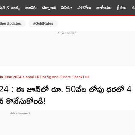
షన్ & జాబ్స్
బిజినెస్
టెక్నాలజీ
సినిమా
ఫోటోలు
జాతీయం
క్రీడలు
మర
therUpdates
#GoldRates
In June 2024 Xiaomi 14 Civi 5g And 3 More Check Full
 : ఈ జూన్‌లో రూ. 50వేల లోపు ధరలో 4
 ఫోన్ కొనేసుకోండి!