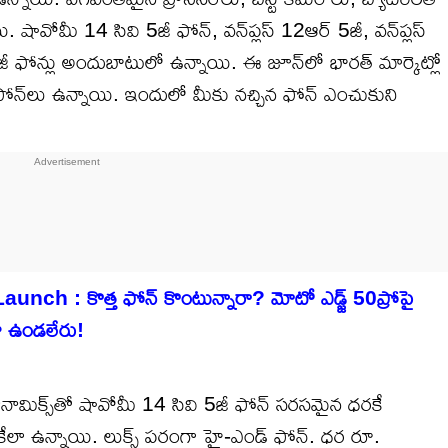
వోమీ 14 సివి 5జీ ఫోన్, వన్‌ప్లస్ 12ఆర్ 5జీ, వన్‌ప్లస్
 5జీ ఫోన్లు అందుబాటులో ఉన్నాయి. ఈ జూన్‌లో భారత్ మార్కెట్లో
ోన్‌లు ఉన్నాయి. ఇందులో మీకు నచ్చిన ఫోన్ ఎంచుకుని
h : కొత్త ఫోన్ కొంటున్నారా? మోటో ఎడ్జ్ 50ప్రోపై
డా ఉండలేరు!
్గోనామిక్స్‌తో షావోమీ 14 సివి 5జీ ఫోన్ సరసమైన ధరకే
 ఒకేలా ఉన్నాయి. లుక్స్ పరంగా హై-ఎండ్ ఫోన్. ధర రూ.