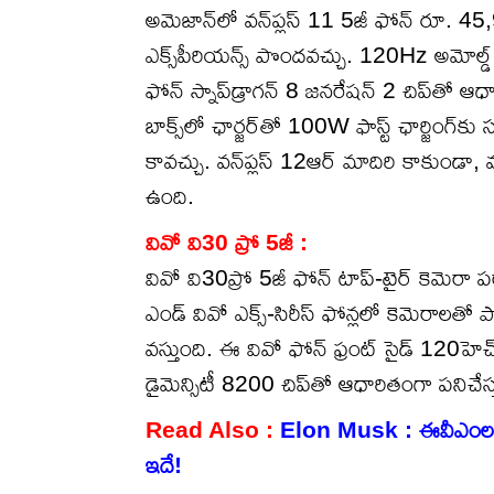
అమెజాన్‌లో వన్‌ప్లస్ 11 5జీ ఫోన్ రూ. 4
ఎక్స్‌పీరియన్స్ పొందవచ్చు. 120Hz అమోల్డ్ డ
ఫోన్ స్నాప్‌డ్రాగన్ 8 జనరేషన్ 2 చిప్‌తో
బాక్స్‌లో ఛార్జర్‌తో 100W ఫాస్ట్ ఛార్జింగ్‌
కావచ్చు. వన్‌ప్లస్ 12ఆర్ మాదిరి కాకుండా, వన్‌
ఉంది.
వివో వి30 ప్రో 5జీ :
వివో వి30ప్రో 5జీ ఫోన్ టాప్-టైర్ కెమెరా పర్ఫార
ఎండ్ వివో ఎక్స్-సిరీస్ ఫోన్లలో కెమెరాలతో
వస్తుంది. ఈ వివో ఫోన్ ఫ్రంట్ సైడ్ 120హెచ్‌జెడ
డైమెన్సిటీ 8200 చిప్‌తో ఆధారితంగా పనిచేస్తు
Read Also :
Elon Musk : ఈవీఎంలతో హ్యా
ఇదే!