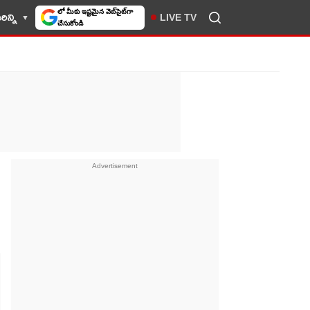
లో మీకు ఇష్టమైన వెబ్‌సైట్‌గా
ిన్ని
LIVE TV
చేసుకోండి