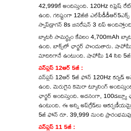
42,999కే అందిస్తుంది. 120Hz రిఫ్రెష్ రేట్, 3,
ఉంది. గరిష్టంగా 12జీబీ ఎల్‌పీడీడీఆర్5ఎక్స
స్నాప్‌డ్రాగన్ 8s జనరేషన్ 3 చిప్ అందిస్తోంద
బ్యాటరీ సామర్థ్యం కేవలం 4,700mAh బ్యాటర
ఉంది. బాక్స్‌లో ఛార్జర్‌ పొందుతారు. షావోమ
మాదిరిగానే ఉంటుంది. షావోమీ 14 సివి 5జీ కూ
వన్‌ప్లస్ 12ఆర్ 5జీ :
వన్‌ప్లస్ 12ఆర్ 5జీ ఫోన్ 120Hz కర్వడ్ అమోల్
ఉంది. మెరుగైన కెమెరా ట్యూనింగ్‌ అందిస్తుం
ఛార్జర్ అందిస్తుంది. అదనంగా, 100డబ్ల్యూ ఛార్జ
ఉంటుంది. ఈ అన్ని అప్‌గ్రేడ్‌లు ఆకర్షణీయమై
5జీ ఫోన్ రూ. 39,999 నుంచి ప్రారంభమవు
వన్‌ప్లస్ 11 5జీ :