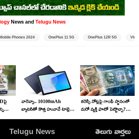
logy
News and
Telugu News
Mobile Phones 2024
OnePlus 11 5G
OnePlus 12R 5G
Vivo
Dపై
వారెవ్వా.. 10100mAh
కరెన్సీ నోట్లపై గాంధీ స్థానంలో
్ని
బ్యాటరీతో కొత్త హువావే టాబ్లెట్
మరో వ్యక్తి ఫొటో పెట్టొచ్చా?
అదుర్స్.. ధర ఎంతో తెలిస్తే
ప్లాస్టిక్ నోట్లపై అసలు రూల్ ఇదే!
వెంటనే కొనేస్తారు!
Telugu News
తెలుగు వార్తలు