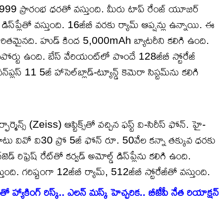
5,999 ప్రారంభ ధరతో వస్తుంది. మీరు టాప్ రేంజ్ యూజర్
ిస్‌ప్లేతో వస్తుంది. 16జీబీ వరకు ర్యామ్ ఆప్షన్లు ఉన్నాయి. ఈ
 ఆధారితమైనది. హుడ్ కింద 5,000mAh బ్యాటరీని కలిగి ఉంది.
కు సపోర్టు ఉంది. బేస్ వేరియంట్‌లో పొందే 128జీబీ స్టోరేజీ
ప్లస్ 11 5జీ హాసెల్‌బ్లాడ్-ట్యూన్డ్ కెమెరా సిస్టమ్‌ను కలిగి
్మెన్స్ (Zeiss) ఆప్టిక్స్‌తో వచ్చిన ఫస్ట్ వి-సిరీస్ ఫోన్. హై-
 పాటు వివో వి30 ప్రో 5జీ ఫోన్ రూ. 50వేల కన్నా తక్కువ ధరకు
్ రిఫ్రెష్ రేట్‌తో కర్వడ్ అమోల్డ్ డిస్‌ప్లేను కలిగి ఉంది.
ంది. గరిష్టంగా 12జీబీ ర్యామ్, 512జీబీ స్టోరేజీతో వస్తుంది.
కింగ్ రిస్క్.. ఎలన్ మస్క్‌ హెచ్చరిక.. బీజేపీ నేత రియాక్షన్