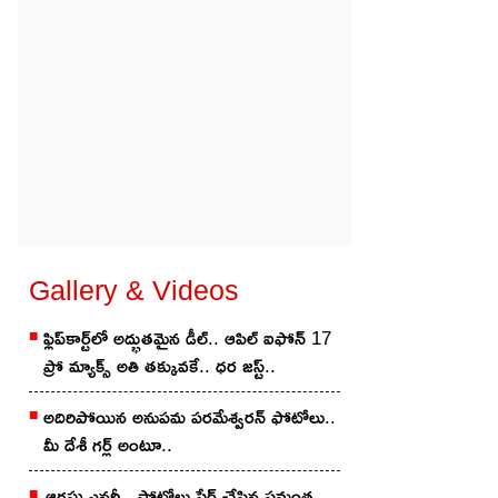
Gallery & Videos
ి
ఫ్లిప్‌కార్ట్‌లో అద్భుతమైన డీల్.. ఆపిల్ ఐఫోన్ 17
ప్రో మ్యాక్స్ అతి తక్కువకే.. ధర జస్ట్..
అదిరిపోయిన అనుప‌మ ప‌ర‌మేశ్వ‌ర‌న్ ఫోటోలు..
మీ దేశీ గ‌ర్ల్ అంటూ..
ఆగ‌స్టు ఎన‌ర్జీ.. ఫోటోలు షేర్ చేసిన స‌మంత‌..