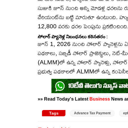
సుజుకి జూన్ నుంచి అన్ని మోడళ్ల ధరలను
వేరియంట్‌ను బట్టి మారుతూ ఉంటుంది. హ్
12,800 వరకు ధరల పెంపును ప్రకటించింది
సోలార్ ప్యానెళ్ల నిబంధనలు కఠినతరం :
జూన్ 1, 2026 నుంచి సోలార్ ప్యానెళ్లను 
పథకాలు, సబ్సిడీ సోలార్ ప్రాజెక్టులు, నెట్
(ALMM)లో ఉన్న సోలార్ ప్యానెళ్లు, సోలార్ 
ప్రభుత్వ పథకాలలో ALMMలో ఉన్న కంపెనీల సోలా
»» Read Today's Latest
Business
News 
Tags
Advance Tax Payment
ep