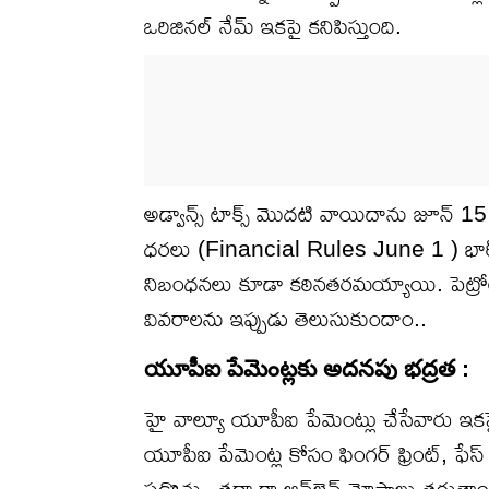
ఒరిజినల్ నేమ్ ఇకపై కనిపిస్తుంది.
అడ్వాన్స్ టాక్స్ మొదటి వాయిదాను జూన్ 15 ల
ధరలు (Financial Rules June 1 ) భారీగా
నిబంధనలు కూడా కఠినతరమయ్యాయి. పెట్రోల్, 
వివరాలను ఇప్పుడు తెలుసుకుందాం..
యూపీఐ పేమెంట్లకు అదనపు భద్రత :
హై వాల్యూ యూపీఐ పేమెంట్లు చేసేవారు ఇకప
యూపీఐ పేమెంట్ల కోసం ఫింగర్ ఫ్రింట్, ఫే
పడొచ్చు. తద్వారా ఆన్‌లైన్ మోసాలు తగ్గుతా