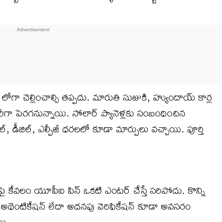
ోగా చెల్లించాల్సి తప్పదు. మారుతి సుజుకి, హ్యుందాయ్ కార్ల
 పెరగనున్నాయి. సోలార్ ప్యానెళ్లకు సంబంధించిన
డీజిల్, ఎల్పీజీ ధరలలో కూడా మార్పులు వచ్చాయి. పూర్తి
ై కేవలం యూపీఐ పిన్ ఒకటి ఎంటర్ చేస్తే సరిపోదు. కొన్ని
స్ అథెంటికేషన్ లేదా అదనపు వెరిఫికేషన్ కూడా అవసరం
యి.