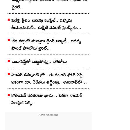
వైర‌ల్..
ప‌దేళ్ల క్రితం చ‌దువు కంప్లీట్.. ఇప్పుడు
రీయూనియన్.. రుక్మిణి వసంత్ ఫ్రెండ్స్‌ను
చూశారా?
చీర క‌ట్టులో ముద్దుగా లైగ‌ర్ బ్యూటీ.. అన‌న్య
పాండే ఫోటోలు వైర‌ల్..
బుడాపెస్ట్‌లో బుట్టబొమ్మ‌.. ఫోటోలు
సూపర్ డిస్కౌంట్ బ్రో.. ఈ నథింగ్ ఫోన్ 3పై
ఏకంగా రూ. 33వేలు తగ్గింపు.. అమెజాన్‌లో
ఇలా కొన్నారంటే?
కొరియన్‌ కనకరాజు భామ .. రితికా నాయ‌క్
సింపుల్ పిక్స్‌..