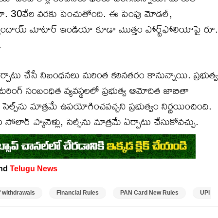
 రూ. 30వేల వరకు పెంచుతోంది. ఈ పెంపు మోడల్,
యుందాయ్ మోటార్ ఇండియా కూడా మొత్తం పోర్ట్‌ఫోలియోపై రూ.
.
ఏర్పాటు చేసే నిబంధనలు మరింత కఠినతరం కానున్నాయి. ప్రభుత్వ
-మీటరింగ్ సంబంధిత వ్యవస్థలలో ప్రభుత్వ ఆమోదిత జాబితా
సెల్స్‌ను మాత్రమే ఉపయోగించవచ్చని ప్రభుత్వం నిర్ణయించింది.
ర్ ప్యానెళ్లు, సెల్స్‌ను మాత్రమే ఏర్పాటు చేసుకోవచ్చు.
and
Telugu News
f withdrawals
Financial Rules
PAN Card New Rules
UPI N