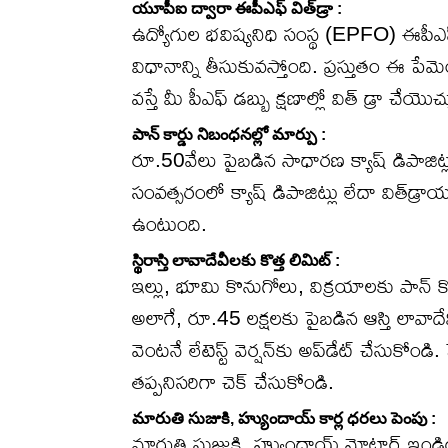
యూపీఐ ద్వారా ఈపీఎఫ్ విత్‌డ్రా :
ఉద్యోగుల భవిష్యనిధి సంస్థ (EPFO) ఈపీఎఫ్ఓ
విధానాన్ని తీసుకువస్తోంది. ప్రస్తుతం ఈ పేమె
వస్తే మీ పీఎఫ్ డబ్బు క్షణాల్లో విత్ డ్రా చేయొచ్
పాన్ కార్డు నిబంధనల్లో మార్పు :
రూ.50వేలు పైబడిన సాధారణ క్యాష్ డిపాజిట్లక
సంవత్సరంలో క్యాష్ డిపాజిట్లు లేదా విత్‌డ్రా
ఉంటుంది.
స్థిరాస్తి లావాదేవీలకు కొత్త లిమిట్ :
ఇల్లు, భూమి కొనుగోలు, విక్రయాలకు పాన్ 
అలాగే, రూ.45 లక్షలకు పైబడిన ఆస్తి లావాదే
వెంటనే లేటెస్ట్ వెర్షన్‌కు అప్‌డేట్ చేసుకో
తప్పనిసరిగా చెక్ చేసుకోండి.
మారుతి సుజుకి, హ్యుందాయ్ కార్ల ధరలు పెంపు :
మారుతి సుజుకి, హ్యుందాయ్ మోటార్ ఇండి