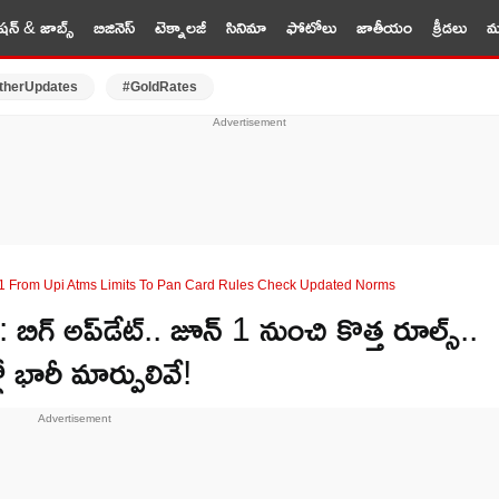
షన్ & జాబ్స్
బిజినెస్
టెక్నాలజీ
సినిమా
ఫోటోలు
జాతీయం
క్రీడలు
మర
therUpdates
#GoldRates
1 From Upi Atms Limits To Pan Card Rules Check Updated Norms
్ అప్‌డేట్.. జూన్ 1 నుంచి కొత్త రూల్స్..
ారీ మార్పులివే!