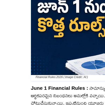
Financial Rules 2026 ( Image Credit : AI )
June 1 Financial Rules :
సామాన్యుల
ఆర్థికపరమైన నిబంధనలు అమల్లోకి వచ్చాయి.
చోటుచేసుకున్నాయి. ఇప్పటినుంచి యూజర్లు డ