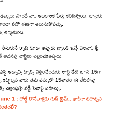
బ్బులు పొందే వారి అధికారిక పేర్లు కనిపిస్తాయి. బ్యాంకు
వారిదా లేదో ఈజీగా తెలుసుకోవచ్చు.
్ తగ్గుతుంది.
సుకునే క్యాష్ కూడా ఇప్పుడు బ్యాంక్ ఇచ్చే నెలవారీ ఫ్రీ
టితే అదనపు ఛార్జీలు చెల్లించకతప్పదు.
 అడ్వాన్స్ ట్యాక్స్ చెల్లించేందుకు లాస్ట్ డేట్ జూన్ 15గా
్స్ కట్టాల్సిన వారు తమ పన్నులో 15శాతం ఈ తేదీలోపు
చెల్లింపుపై వడ్డీ పెనాల్టీ పడొచ్చు.
 : గోల్డ్ కొనేవాళ్లకు గుడ్ టైమ్.. భారీగా దిగొచ్చిన
 ఎంతంటే?