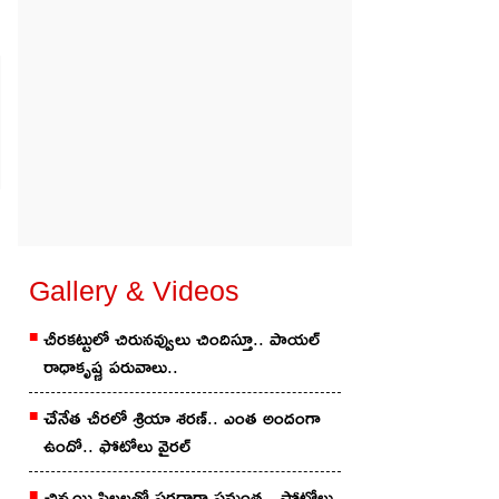
Gallery & Videos
చీరకట్టులో చిరునవ్వులు చిందిస్తూ.. పాయల్
రాధాకృష్ణ పరువాలు..
చేనేత చీర‌లో శ్రియా శ‌ర‌ణ్‌.. ఎంత అందంగా
ఉందో.. ఫోటోలు వైర‌ల్
చిన్మ‌యి పిల్ల‌ల‌తో స‌ర‌దాగా సమంత‌.. ఫోటోలు