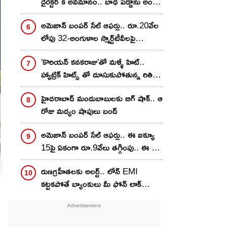
డైరెక్టర్ కి అవమానం.. బాధ పడ్డాను అంటూ
సంచలన కామెంట్స్..
అమెజాన్ బంపర్ సేల్ ఆఫర్లు.. రూ.20వేల
లోపు 32-అంగుళాల స్మార్ట్‌టీవీలపై
దిమ్మతిరిగే డిస్కౌంట్లు..!
'కొరియన్ కనకరాజు'తో మళ్ళీ హిట్..
హ్యాట్రిక్ హిట్స్ తో దూసుకుపోతున్న రితికా
నాయక్..
హైదరాబాద్‌ మందుబాబులకు బిగ్ షాక్.. ఆ
రోజు మద్యం షాపులు బంద్
అమెజాన్ బంపర్ సేల్ ఆఫర్లు.. ఈ ఐక్యూ
15పై ఏకంగా రూ.9వేలు తగ్గింపు.. ఈ డీల్
అసలు మిస్ చేయొద్దు..!
రుణగ్రహీతలకు అలర్ట్.. లోన్ EMI
కట్టకపోతే బ్యాంకులు మీ ఫోన్ లాక్
చేస్తాయా? RBI కొత్త నిబంధనలివే..!