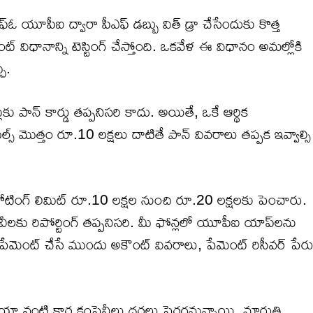
 యూపీఐ ద్వారా పీఎఫ్ డబ్బు విత్ డ్రా చేసేందుకు కొత్త
ంట్ విధానాన్ని టెస్టింగ్ చేస్తోంది. ఒకవేళ ఈ విధానం అమల్లోకి
చు.
ు పాన్ కార్డు తప్పనిసరి కాదు. అయితే, ఒకే ఆర్థిక
యల్స్ మొత్తం రూ.10 లక్షలు దాటితే పాన్ వివరాలు తప్పక ఇవ్వాల్సి
కోటింగ్ లిమిట్ రూ.10 లక్షల నుంచి రూ.20 లక్షలకు పెంచారు.
వీలకు రిపోర్టింగ్ తప్పనిసరి. మీ ఫోన్లలో యూపీఐ యాప్‌లను
ండి. పేమెంట్ చేసే ముందు అకౌంట్ వివరాలు, పేమెంట్ రిసీవర్ పేర
యా వంటి కార్ల కంపెనీలు ధరలు పెరగనున్నాయి. మారుతి