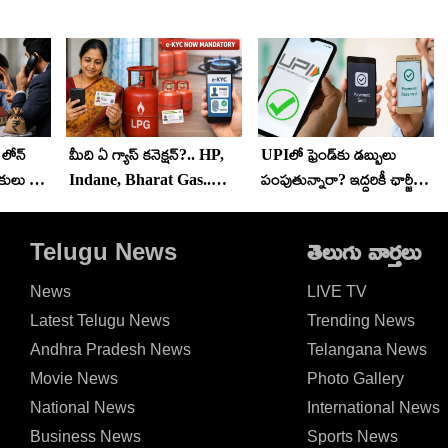
 లోన్
మీది ఏ గ్యాస్ కనెక్షన్?.. HP,
UPIలో ఫ్రెండ్‌కు డబ్బులు
కులు మీ
Indane, Bharat Gas..
పంపుతున్నారా? ఇద్దరికీ ఛార్జీలు
? RBI
దేనికి e-KYC ఎలా చేయాలి?
పడతాయా? అసలు నిజం
స్టెప్ బై స్టెప్
ఇదే..!
Telugu News
తెలుగు వార్తలు
News
LIVE TV
Latest Telugu News
Trending News
Andhra Pradesh News
Telangana News
Movie News
Photo Gallery
National News
International News
Business News
Sports News