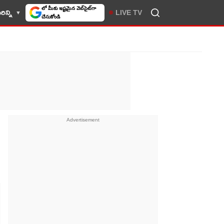
ిన్ని
LIVE TV
10TV సెలెక్ట్ చేసుకోండి