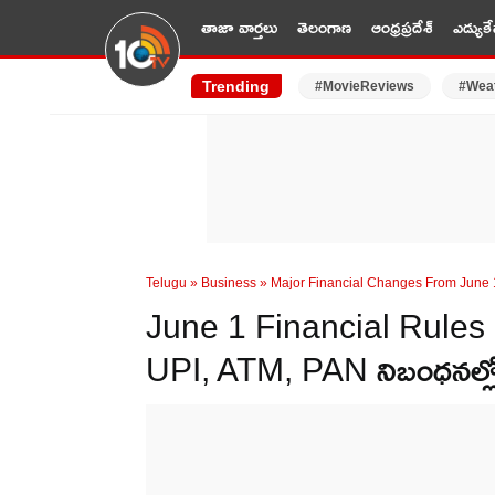
తాజా వార్తలు
తెలంగాణ
ఆంధ్రప్రదేశ్
ఎడ్యుకే
Trending
#MovieReviews
#Wea
Telugu
»
Business
»
Major Financial Changes From June 
June 1 Financial Rules : బిగ
UPI, ATM, PAN నిబంధనల్లో భ