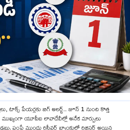
ు, టాక్స్ పేయర్లకు బిగ్ అలర్ట్.. జూన్ 1 నుంచి కొత్త
 ముఖ్యంగా యూపీఐ లావాదేవీల్లో అనేక మార్పులు
బ్బు పంపే ముందు రిసీవర్ బ్యాంకులో రిజిస్టర్ అయిన