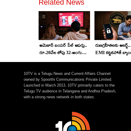
Related News
అమెజాన్ బంపర్ సేల్ ఆఫర్లు..
రుణగ్రహీతలకు అలర్ట్..
రూ.20వేల లోపు 32-అంగుళాల
EMI కట్టకపోతే బ్యాం
స్మార్ట్‌టీవీలపై దిమ్మతిరిగే
ఫోన్ లాక్ చేస్తాయా
డిస్కౌంట్లు..!
కొత్త నిబంధనలివే..!
10TV is a Telugu News and Current Affairs Channel
owned by Spoorthi Communications Private Limited.
Launched in March 2013, 10TV primarily caters to the
Telugu TV audience in Telangana and Andhra Pradesh,
with a strong news network in both states.