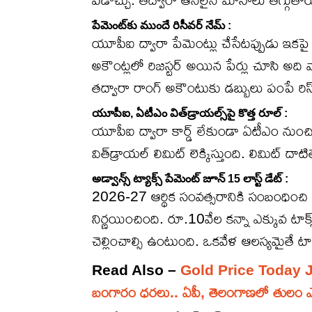
పేమెంట్‌కు ముందే రిసీవర్ నేమ్ :
యూపీఐ ద్వారా పేమెంట్లు చేసేటప్పుడు ఇకపై డ
అకౌంట్లలో రిజస్టర్ అయిన పేర్లు చూసి అది 
తద్వారా రాంగ్ అకౌంటుకు డబ్బులు పంపే రిస్క
యూపీఐ, ఏటీఎం విత్‌డ్రాయల్స్‌పై కొత్త రూల్ :
యూపీఐ ద్వారా కార్డ్ లేకుండా ఏటీఎం నుంచి తీ
విత్‌డ్రాయల్ లిమిట్ లెక్కిస్తుంది. లిమిట్ దా
అడ్వాన్స్ ట్యాక్స్ పేమెంట్ జూన్ 15 లాస్ట్ డేట్ :
2026-27 ఆర్థిక సంవత్సరానికి సంబంధించి ఫస్ట్
నిర్ణయించింది. రూ.10వేల కన్నా ఎక్కువ టాక
చెల్లించాల్సి ఉంటుంది. ఒకవేళ ఆలస్యమైతే టాక్స్ 
Read Also –
Gold Price Today June 1
బంగారం ధరలు.. ఏపీ, తెలంగాణలో తులం