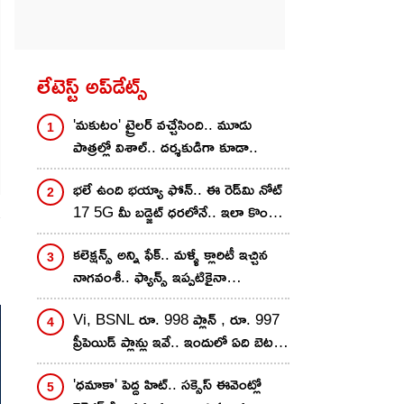
లేటెస్ట్ అప్‌డేట్స్
'మకుటం' ట్రైలర్ వచ్చేసింది.. మూడు
పాత్రల్లో విశాల్.. దర్శకుడిగా కూడా..
భలే ఉంది భయ్యా ఫోన్.. ఈ రెడ్‌మి నోట్
17 5G మీ బడ్జెట్ ధరలోనే.. ఇలా కొంటే
ి
ఇంకా తక్కువకే..!
కలెక్షన్స్ అన్ని ఫేక్.. మళ్ళీ క్లారిటీ ఇచ్చిన
నాగవంశీ.. ఫ్యాన్స్ ఇప్పటికైనా
గొడవపడటం ఆపుతారా?
Vi, BSNL రూ. 998 ప్లాన్ , రూ. 997
ప్రీపెయిడ్ ప్లాన్లు ఇవే.. ఇందులో ఏది బెటర్?
వ్యాలిడిటీ, డేటా బెనిఫిట్స్ ఒకటేనా?
'ధమాకా' పెద్ద హిట్.. సక్సెస్ ఈవెంట్లో