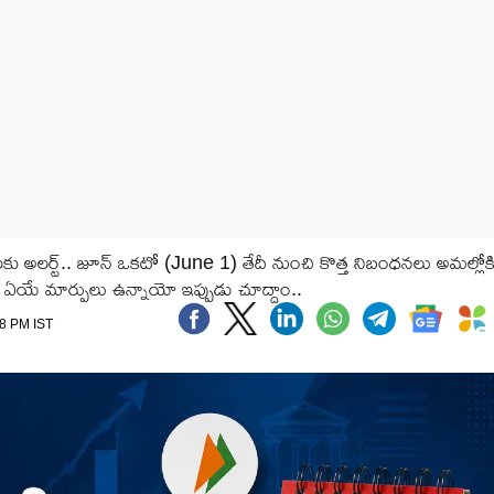
లకు అలర్ట్.. జూన్ ఒకటో (June 1) తేదీ నుంచి కొత్త నిబంధనలు అమల్లోక
ో ఏయే మార్పులు ఉన్నాయో ఇప్పుడు చూద్దాం..
48 PM IST