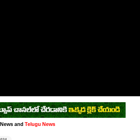
News and
Telugu News
2024