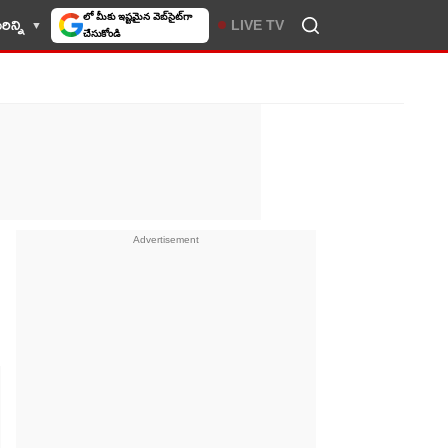
లో మీకు ఇష్టమైన వెబ్‌సైట్‌గా
ిన్ని
LIVE TV
చేసుకోండి