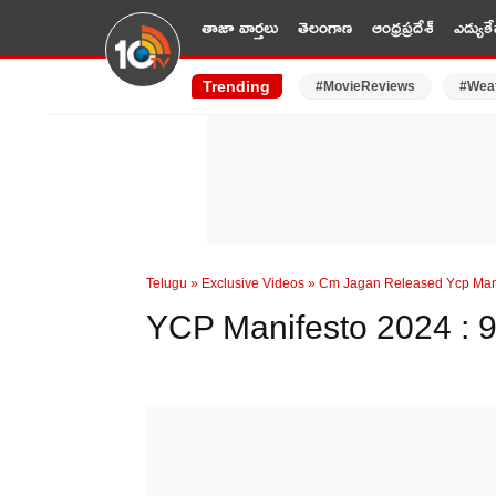
తాజా వార్తలు
తెలంగాణ
ఆంధ్రప్రదేశ్
ఎడ్యుకే
Trending
#MovieReviews
#Wea
Telugu
»
Exclusive Videos
»
Cm Jagan Released Ycp Man
YCP Manifesto 2024 : 9 హామ