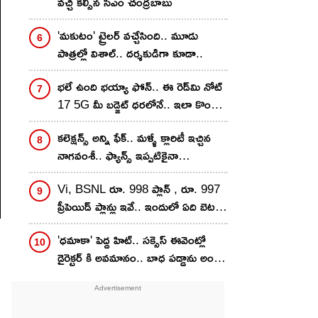
వచ్చి కల్సిన సీఎం చంద్రబాబు
'మకుటం' ట్రైలర్ వచ్చేసింది.. మూడు
పాత్రల్లో విశాల్.. దర్శకుడిగా కూడా..
భలే ఉంది భయ్యా ఫోన్.. ఈ రెడ్‌మి నోట్
17 5G మీ బడ్జెట్ ధరలోనే.. ఇలా కొంటే
ఇంకా తక్కువకే..!
కలెక్షన్స్ అన్ని ఫేక్.. మళ్ళీ క్లారిటీ ఇచ్చిన
నాగవంశీ.. ఫ్యాన్స్ ఇప్పటికైనా
గొడవపడటం ఆపుతారా?
Vi, BSNL రూ. 998 ప్లాన్ , రూ. 997
ప్రీపెయిడ్ ప్లాన్లు ఇవే.. ఇందులో ఏది బెటర్?
వ్యాలిడిటీ, డేటా బెనిఫిట్స్ ఒకటేనా?
'ధమాకా' పెద్ద హిట్.. సక్సెస్ ఈవెంట్లో
డైరెక్టర్ కి అవమానం.. బాధ పడ్డాను అంటూ
సంచలన కామెంట్స్..