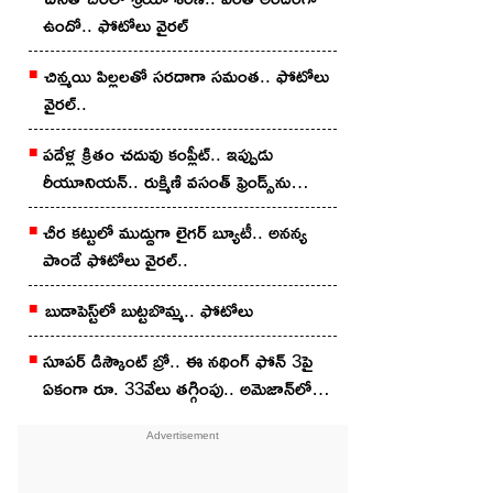
ఉందో.. ఫోటోలు వైర‌ల్
చిన్మ‌యి పిల్ల‌ల‌తో స‌ర‌దాగా సమంత‌.. ఫోటోలు
వైర‌ల్..
ప‌దేళ్ల క్రితం చ‌దువు కంప్లీట్.. ఇప్పుడు
రీయూనియన్.. రుక్మిణి వసంత్ ఫ్రెండ్స్‌ను
చూశారా?
చీర క‌ట్టులో ముద్దుగా లైగ‌ర్ బ్యూటీ.. అన‌న్య
పాండే ఫోటోలు వైర‌ల్..
బుడాపెస్ట్‌లో బుట్టబొమ్మ‌.. ఫోటోలు
సూపర్ డిస్కౌంట్ బ్రో.. ఈ నథింగ్ ఫోన్ 3పై
ఏకంగా రూ. 33వేలు తగ్గింపు.. అమెజాన్‌లో
ఇలా కొన్నారంటే?