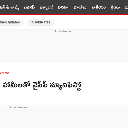
షన్ & జాబ్స్
బిజినెస్
టెక్నాలజీ
సినిమా
ఫోటోలు
జాతీయం
క్రీడలు
మర
therUpdates
#GoldRates
ifesto
ీలతో వైసీపీ మ్యానిఫెస్టో