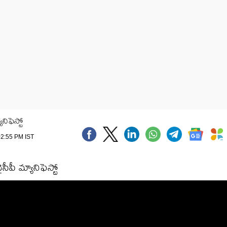
ిఫెస్టో
 02:55 PM IST
ీ మ్యానిఫెస్టో