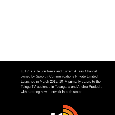
10TV is a Telugu News and Current Affairs Channel
owned by Spoorthi Communications Private Limited.
Launched in March 2013, 10TV primarily caters to the
Telugu TV audience in Telangana and Andhra Pradesh,
with a strong news network in both states.