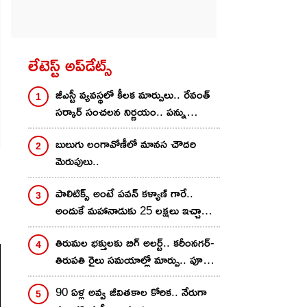
లేటెస్ట్ అప్‌డేట్స్
జీఎస్టీ వ్యవస్థలో కీలక మార్పులు.. రేవంత్
సర్కార్ సంచలన నిర్ణయం.. పన్ను
ఎగవేతదారులకు చెక్
బులుగు లంగావోణీలో మానస చౌదరి
మెరుపులు..
పాలిటిక్స్ అంటే పవన్ కళ్యాణ్ గారే..
అందుకే మహానాడుకు 25 లక్షలు ఇచ్చాను..
నాగవంశీ కామెంట్స్..
తిరుమల భక్తులకు బిగ్ అలర్ట్.. కరీంనగర్-
తిరుపతి రైలు సమయాల్లో మార్పు.. పూర్తి
డీటెయిల్స్ ఇవే
90 ఏళ్ల అవ్వ జీవితకాల కోరిక.. నేరుగా