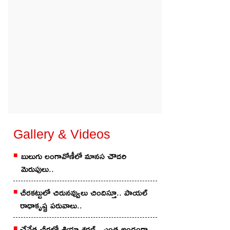
Gallery & Videos
బులుగు లంగావోణీలో మానస చౌదరి
మెరుపులు..
చీరకట్టులో చిరునవ్వులు చిందిస్తూ.. పాయల్
రాధాకృష్ణ పరువాలు..
చేనేత చీర‌లో శ్రియా శ‌ర‌ణ్‌.. ఎంత అందంగా