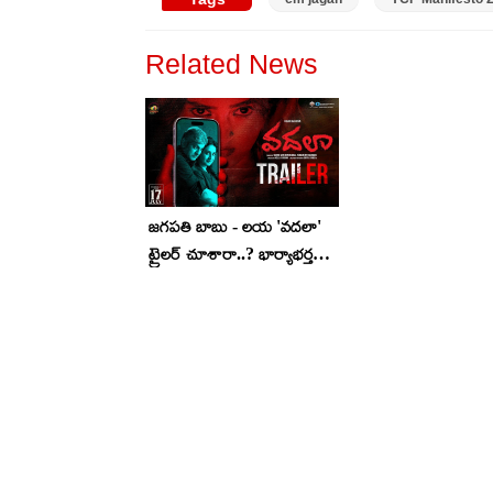
Related News
జగపతి బాబు - లయ 'వదలా'
ట్రైలర్ చూశారా..? భార్యాభర్తల
మధ్యలోకి ఇంకో అమ్మాయి వస్తే..