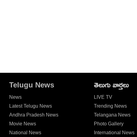
Telugu News
తెలుగు వార్తలు
News
LIVE TV
Latest Telugu News
Trending News
Andhra Pradesh News
Telangana News
Movie News
Photo Gallery
National News
International News