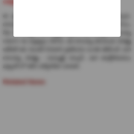
యాక్టింగ్ నేర్చుకున్న మెగా మేనల్లుళ్లు.. ఎక్కడో తెలుసా?
ఈ క్రమంలో బాలకృష్ణ దుల్కర్ కు బంపర్ ఆఫర్ ఇచ్చారు.
బాలయ్య దుల్కర్ తో.. నాకు, మా అబ్బాయికి నువ్వు స్క్రిప్ట్ రాయి,
నీకు మీ నాన్నకు నేను స్క్రిప్ట్ రాస్తాను అని అన్నారు. బాలయ్య
సరదాగా ఈ వ్యాఖ్యలు చేసారు. ఇక బాలయ్య తనయుడు మోక్షజ్ఞ
ఇటీవలే తన మొదటి సినిమాని ప్రకటించిన సంగతి తెలిసిందే. మరి
బాలయ్య, మోక్షజ్ఞ – మమ్ముట్టి, దుల్కర్.. ఇలా తండ్రీకొడుకులు
ఫ్యూచర్ లో కలిసి నటిస్తారేమో చూడాలి.
Related News