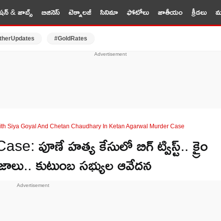
షన్ & జాబ్స్
బిజినెస్
టెక్నాలజీ
సినిమా
ఫోటోలు
జాతీయం
క్రీడలు
మర
therUpdates
#GoldRates
ith Siya Goyal And Chetan Chaudhary In Ketan Agarwal Murder Case
పూణే హత్య కేసులో బిగ్ ట్విస్ట్.. క్రైం
నిజాలు.. కుటుంబ సభ్యుల ఆవేదన