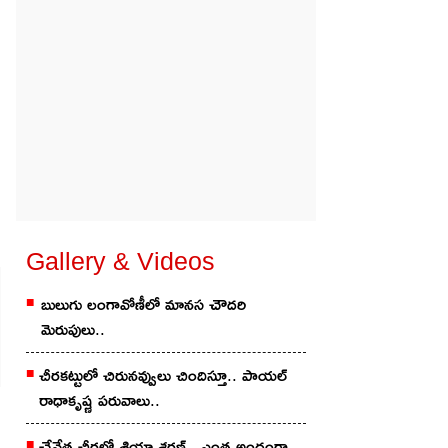
Gallery & Videos
బులుగు లంగావోణీలో మానస చౌదరి
మెరుపులు..
చీరకట్టులో చిరునవ్వులు చిందిస్తూ.. పాయల్
రాధాకృష్ణ పరువాలు..
చేనేత చీర‌లో శ్రియా శ‌ర‌ణ్‌.. ఎంత అందంగా