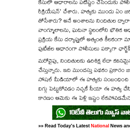
కేసులో ఆధారాలను పటిష్టం చేసేందుకు పోలీసులు
రీక్రియేషన్’ చేశారు. హత్యకు ముందు ఏం జరి
తోసేశారు? అనే అంశాలను నిందితుల ద్వారా 
వాంగ్మూలాలను, ఘటనా స్థలంలోని భౌతిక ఆధా
ప్రక్రియ కేసు దర్యాప్తులో అత్యంత కీలకంగా మార
ఫుటేజీల ఆధారంగా పోలీసులు పక్కాగా ఛార్జ్‌షీట
మరోవైపు, నిందితులకు ఉరిశిక్ష లేదా కఠినమ
చేస్తున్నారు. ఇది ముందస్తు పథకం ప్రకారం జర
సోషల్ మీడియాలో ఈ హత్యకు సంబంధించి వస్త
విగ్గు పెట్టుకోవడం నచ్చకే సీయా ఈ హత్య చ
కారణం ఆమెకు ఈ పెళ్లి ఇష్టం లేకపోవడమేనన
»» Read Today's Latest
National
News a