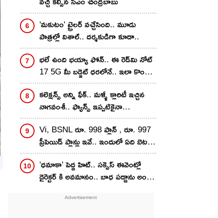
వచ్చి కల్సిన సీఎం చంద్రబాబు
'మకుటం' ట్రైలర్ వచ్చేసింది.. మూడు
పాత్రల్లో విశాల్.. దర్శకుడిగా కూడా..
భలే ఉంది భయ్యా ఫోన్.. ఈ రెడ్‌మి నోట్
17 5G మీ బడ్జెట్ ధరలోనే.. ఇలా కొంటే
ఇంకా తక్కువకే..!
కలెక్షన్స్ అన్ని ఫేక్.. మళ్ళీ క్లారిటీ ఇచ్చిన
నాగవంశీ.. ఫ్యాన్స్ ఇప్పటికైనా
గొడవపడటం ఆపుతారా?
Vi, BSNL రూ. 998 ప్లాన్ , రూ. 997
ప్రీపెయిడ్ ప్లాన్లు ఇవే.. ఇందులో ఏది బెటర్?
వ్యాలిడిటీ, డేటా బెనిఫిట్స్ ఒకటేనా?
'ధమాకా' పెద్ద హిట్.. సక్సెస్ ఈవెంట్లో
డైరెక్టర్ కి అవమానం.. బాధ పడ్డాను అంటూ
సంచలన కామెంట్స్..