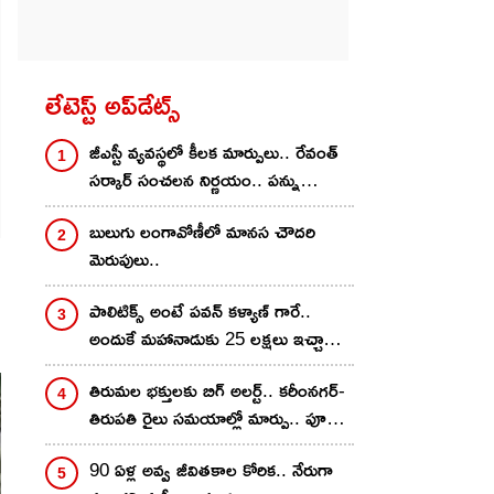
లేటెస్ట్ అప్‌డేట్స్
జీఎస్టీ వ్యవస్థలో కీలక మార్పులు.. రేవంత్
సర్కార్ సంచలన నిర్ణయం.. పన్ను
ఎగవేతదారులకు చెక్
బులుగు లంగావోణీలో మానస చౌదరి
మెరుపులు..
పాలిటిక్స్ అంటే పవన్ కళ్యాణ్ గారే..
అందుకే మహానాడుకు 25 లక్షలు ఇచ్చాను..
నాగవంశీ కామెంట్స్..
తిరుమల భక్తులకు బిగ్ అలర్ట్.. కరీంనగర్-
తిరుపతి రైలు సమయాల్లో మార్పు.. పూర్తి
డీటెయిల్స్ ఇవే
90 ఏళ్ల అవ్వ జీవితకాల కోరిక.. నేరుగా