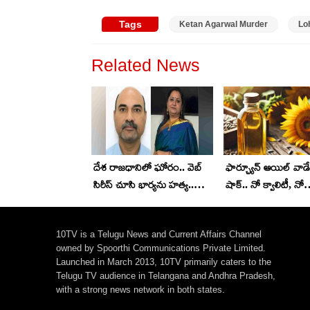
Tags
Ketan Agarwal Murder
Lo
Related News
దేశ రాజధానిలో ఘోరం.. వెబ్
ఫార్చ్యూన్ ఆయిల్ వాడే
సిరీస్ చూసి భార్యను హత్య..
షాక్.. నో క్వాలిటీ, నో
పక్కా ప్లాన్, చివరికి బిగ్ ట్విస్ట్
విటమిన్స్.. తేల్చేసిన ల్య
10TV is a Telugu News and Current Affairs Channel
owned by Spoorthi Communications Private Limited.
Launched in March 2013, 10TV primarily caters to the
Telugu TV audience in Telangana and Andhra Pradesh,
with a strong news network in both states.