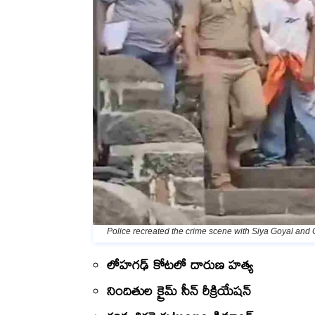
Police recreated the crime scene with Siya Goyal an
లోహగఢ్ కోటలో దారుణ హత్య
నిందితుల క్రైమ్ సీన్ రీక్రియేషన్