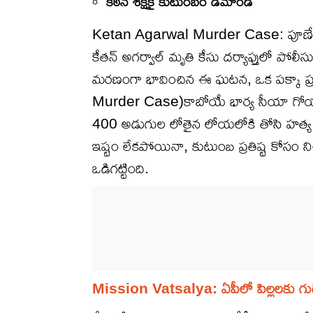
కఠిన శిక్షకై కుటుంబం డిమాండ్
Ketan Agarwal Murder Case: పూణే సమీ
కేతన్ అగర్వాల్ మృతి కేసు దర్యాప్తులో పో
మరణంగా భావించిన ఈ ఘటన, ఒక పక్కా ప్రణ
Murder Case)కాబోయే భార్య సీయా గోయల్
400 అడుగుల లోతైన లోయలోకి తోసి హత్య చేస
ఇష్టం లేకపోయినా, కుటుంబ ప్రతిష్ట కోసం నిశ్
ఒడిగట్టింది.
Mission Vatsalya: ఏపీలో పిల్లలకు గుడ్ న్