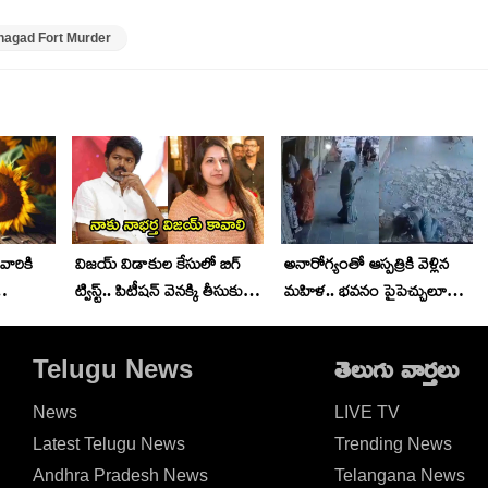
hagad Fort Murder
వారికి
విజయ్ విడాకుల కేసులో బిగ్
అనారోగ్యంతో ఆస్పత్రికి వెళ్లిన
ట్విస్ట్.. పిటీషన్ వెనక్కి తీసుకున్న
మహిళ.. భవనం పైపెచ్చులూడి
ాబ్
భార్య సంగీత
పడటంతో.. వీడియో వైరల్..
Telugu News
తెలుగు వార్తలు
News
LIVE TV
Latest Telugu News
Trending News
Andhra Pradesh News
Telangana News