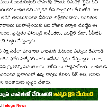
 నిందితులిద్దరినీ లోహగఢ్ కోటకు తీసుకెళ్లి ‘క్రైమ్ సీన్
గింది? బాధితుడిని ఎక్కడికి తీసుకెళ్లారు? లోయలోకి ఎలా
అడిగి తెలుసుకుంటూ వీడియో చిత్రీకరించారు. నిందితుల
రాలను సరిపోల్చేందుకు పది రోజుల తర్వాత చేపట్టిన ఈ
ింది. ప్రస్తుతం ఫోరెన్సిక్ నివేదికలు, మొబైల్ డేటా, సీసీటీవీ
్ సిద్ధం చేస్తున్నారు.
ైన శిక్ష పడేలా చూడాలని బాధితుడి కుటుంబ సభ్యులు డిమాండ్
ిగిన ఘోర హత్యేనని వారు ఆవేదన వ్యక్తం చేస్తున్నారు. కాగా,
ున్న కొన్ని వదంతులను పోలీసులు కొట్టిపారేశారు. బాధితుడు
ేసిందంటూ ప్రచారంలో ఉన్న వార్తలు కేవలం ఫేక్ అని, అసలు
ి అధికారులు స్పష్టం చేశారు.
nd
Telugu News