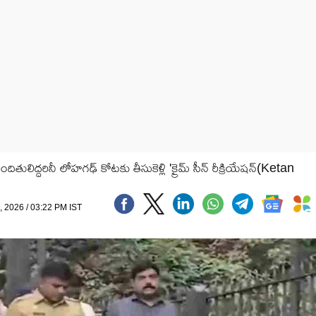
ులిద్దరినీ లోహగఢ్ కోటకు తీసుకెళ్లి 'క్రైమ్ సీన్ రీక్రియేషన్(Ketan
, 2026 / 03:22 PM IST