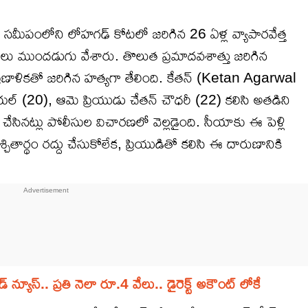
పంలోని లోహగఢ్ కోటలో జరిగిన 26 ఏళ్ల వ్యాపారవేత్త
లీసులు ముందడుగు వేశారు. తొలుత ప్రమాదవశాత్తు జరిగిన
ాళికతో జరిగిన హత్యగా తేలింది. కేతన్ (Ketan Agarwal
 (20), ఆమె ప్రియుడు చేతన్ చౌధరీ (22) కలిసి అతడిని
ినట్లు పోలీసుల విచారణలో వెల్లడైంది. సీయాకు ఈ పెళ్లి
చితార్థం రద్దు చేసుకోలేక, ప్రియుడితో కలిసి ఈ దారుణానికి
యూస్.. ప్రతి నెలా రూ.4 వేలు.. డైరెక్ట్ అకౌంట్ లోకే