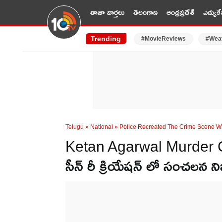
తాజా వార్తలు
తెలంగాణ
ఆంధ్రప్రదేశ్
ఎడ్యుకే
Trending
#MovieReviews
#Wea
Telugu
»
National
»
Police Recreated The Crime Scene W
Ketan Agarwal Murder Case: 
సీన్ రీ క్రియేషన్ లో సంచలన 