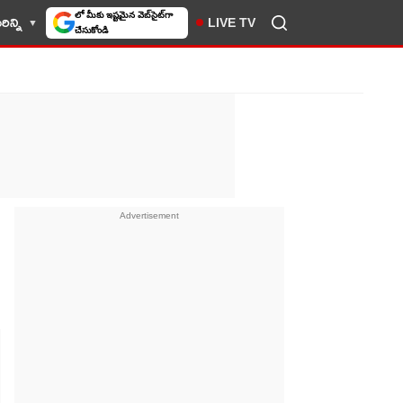
ిన్ని
LIVE TV
10TV సెలెక్ట్ చేసుకోండి