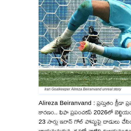
Iran Goalkeeper Alireza Beiranvand unreal story
Alireza Beiranvand : ప్ర‌స్తుతం క్రీడా ప్ర
కార‌ణం.. ఫిఫా ప్ర‌పంచ‌క‌ప్ 2026లో బెల్జియంతో 
23 సార్లు ఇరాన్ గోల్ పోస్టుపై దాడులు చేసింద
ఖాయ‌మ‌నుకున్న ద‌శ‌లో వాటిని విజ‌య‌వంతంగ