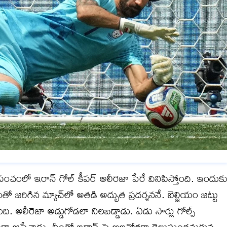
‌పంచంలో ఇరాన్ గోల్ కీప‌ర్ అలీరెజా పేరే వినిపిస్తోంది. ఇందుక
జ‌రిగిన మ్యాచ్‌లో అత‌డి అద్భుత ప్ర‌ద‌ర్శ‌న‌నే. బెల్జియం జ‌ట్టు
ి. అలీరెజా అడ్డుగోడలా నిల‌బ‌డ్డాడు. ఏడు సార్లు గోల్స్
ా ఆపేశాడు. దీంతో ఇరాన్ పై అల‌వోక‌గా గెలుస్తుంద‌నుకున్న