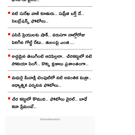
న‌టి సురేఖ వాణి కూతురు.. సుప్రీత బ‌ర్త్ డే..
సెల‌బ్రేష‌న్స్ ఫోటోలు..
పసిడి ప్రియులకు షాక్.. వరుసగా నాల్గోరోజు
పెరిగిన గోల్డ్ రేటు.. తులంపై ఎంత
పెరిగిందంటే?
అచ్చ‌మైన తెలుగింటి ఆడ‌పిల్ల‌లా.. చీర‌క‌ట్టులో న‌టి
సోనియా సింగ్‌.. కొన్ని క్షణాలు ప్రశాంతంగా..
మధురై మీనాక్షి టెంపుల్‌లో న‌టి అవంతిక మిశ్రా..
ఆధ్యాత్మిక ప‌ర్య‌ట‌న ఫోటోలు..
చీర క‌ట్టులో కౌముది.. ఫోటోలు వైర‌ల్‌.. బాధే
కదా ప్రేమంటే..