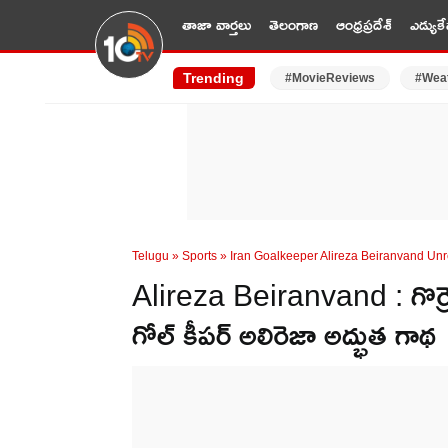
తాజా వార్తలు
తెలంగాణ
ఆంధ్రప్రదేశ్
ఎడ్యుకే
Trending
#MovieReviews
#Wea
Telugu
»
Sports
»
Iran Goalkeeper Alireza Beiranvand Unr
Alireza Beiranvand : గొర్రె
గోల్ కీప‌ర్ అలిరెజా అద్భుత గాథ