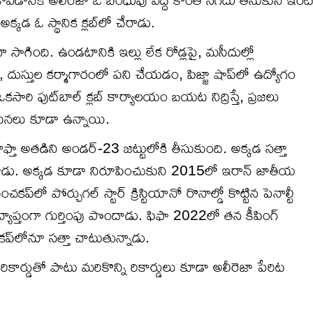
అక్క‌డ ఓ స్థానిక క్ల‌బ్‌లో చేరాడు.
గా సాగింది. ఉండటానికి ఇల్లు లేక రోడ్లపై, మసీదుల్లో
, దుస్తుల కర్మాగారంలో పని చేయడం, పిజ్జా షాప్‌లో ఉద్యోగం
ారి ఫుట్‌బాల్ క్లబ్ కార్యాలయం బయట నిద్రిస్తే, ప్రజలు
 ఘటనలు కూడా ఉన్నాయి.
 నాఫ్తా అత‌డిని అండ‌ర్‌-23 జ‌ట్టులోకి తీసుకుంది. అక్క‌డ స‌త్తా
ఆడాడు. అక్కడ కూడా నిరూపించుకుని 2015లో ఇరాన్ జాతీయ
్‌లో పోర్చుగల్ స్టార్ క్రిస్టియానో రొనాల్డో కొట్టిన పెనాల్టీ
్యాప్తంగా గుర్తింపు పొందాడు. ఫిఫా 2022లో త‌న కీపింగ్
 క‌ప్‌లోనూ స‌త్తా చాటుతున్నాడు.
రికార్డుతో పాటు మరికొన్ని రికార్డులు కూడా అలీరెజా పేరిట