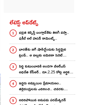
లేటెస్ట్ అప్‌డేట్స్
భద్రత కల్పిస్తే బంగ్లాదేశ్‌కు తిరిగి వస్తా..
షకీబ్ అల్ హసన్ కామెంట్స్‌..
భారత్‌కు బిగ్ షాకిచ్చేందుకు సిద్ధమైన
ట్రంప్.. ఆ బిల్లుకు అమెరికా సెనెట్
ఆమోదం..
పెద్ది కుటుంబానికి అండగా బీఆర్ఎస్
అధినేత కేసీఆర్.. రూ.2.25 కోట్ల ఆర్థిక
సాయం అందించేందుకు నిర్ణయం
ఇద్దరు అమ్మాయిల ప్రేమాయణం..
తల్లిదండ్రులను ఎదిరించి.. చివరకు
విషాదాంతం
అదిరిపోయిన అనుప‌మ ప‌ర‌మేశ్వ‌ర‌న్