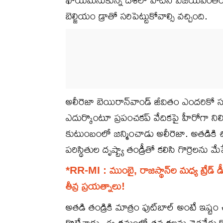
బెల్జియం డ్రాతో స‌రిపెట్టుకోవాల్సి వ‌చ్చింది.
అలీరెజా బెయిరాన్‌వాండ్ జీవితం ఎంద‌రికో స్
ఎదుర్కొంటూ ప్రపంచకప్ వేదికపై హీరోగా నిలిచా
కుటుంబంలో జ‌న్మించాడు అలీరెజా. అత‌డికి చిన్
ప‌రిస్థితుల దృష్ట్యా తండ్రీతో క‌లిసి గొర్రెల‌ను 
*RR-MI : ముంబై, రాజ‌స్థాన్‌ల మ‌ధ్య ట్రేడ్ డీ
తీవ్ర ప్ర‌య‌త్నాలు!
అత‌డి తండ్రికి మాత్రం ఫుట్‌బాల్ అంటే ఇష్ట
కొట్టేశాడు. ఈ క్ర‌మంలో త‌న క‌ల‌ను నెర‌వేర్