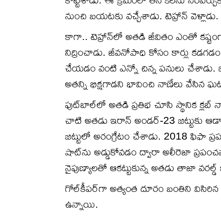
నుంచి బ‌య‌ట‌కు వ‌చ్చేశాడు. టెహ్రాన్ వెళ్లాడు. 
కాగా.. టెహ్రాన్‌లో అత‌డి జీవితం ఎంతో కష్టం
నిద్రించాడు. జీవనోపాధి కోసం కార్లు కడగడం
చేయడం వంటి ఎన్నో చిన్న పనులు చేశాడు. ఒకస
అతన్ని భిక్షగాడని భావించి నాణేలు వేసిన
ఫుట్‌బాల్‌లో అత‌డి ప్ర‌తిభ చూసి స్థానిక క్ల‌బ్
చాటి అత‌డు ఇరాన్ అండ‌ర్‌-23 జ‌ట్టుకు 
జ‌ట్టులో అరంగ్రేటం చేశాడు. 2018 ఫిఫా ప్రపంచకప
షాట్‌ను అడ్డుకోవడం ద్వారా అలీరెజా ప్రపంచవ
నైపుణ్యాల‌తో ఆక‌ట్టుకున్న అత‌డు తాజా వ‌ర‌ల్డ్
గోల్‌కీపర్‌గా అత్యంత దూరం బంతిని విసిరిన 
ఉన్నాయి.