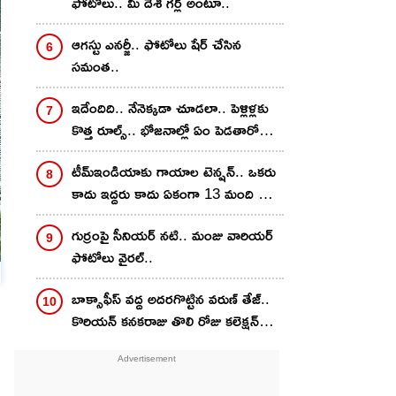
ఫోటోలు.. మీ దేశీ గ‌ర్ల్ అంటూ..
ఆగ‌స్టు ఎన‌ర్జీ.. ఫోటోలు షేర్ చేసిన
స‌మంత‌..
ఇదేందిది.. నేనెక్కడా చూడలా.. పెళ్లిళ్లకు
కొత్త రూల్స్.. భోజనాల్లో ఏం పెడతారో
గవర్నమెంట్ ఆఫీసర్లకి చెప్పాలట..
టీమ్ఇండియాకు గాయాల టెన్ష‌న్‌.. ఒక‌రు
కాదు ఇద్ద‌రు కాదు ఏకంగా 13 మంది స్టార్
ప్లేయ‌ర్ల‌కు..
గుర్రంపై సీనియ‌ర్ న‌టి.. మంజు వారియ‌ర్
ఫోటోలు వైర‌ల్..
బాక్సాఫీస్ వ‌ద్ద అద‌ర‌గొట్టిన వ‌రుణ్ తేజ్‌..
ు
కొరియ‌న్ క‌న‌కరాజు తొలి రోజు క‌లెక్ష‌న్
ఎంతంటే?