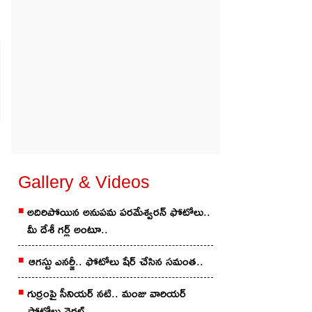
Gallery & Videos
అదిరిపోయిన అనుప‌మ ప‌ర‌మేశ్వ‌ర‌న్ ఫోటోలు..
మీ దేశీ గ‌ర్ల్ అంటూ..
ఆగ‌స్టు ఎన‌ర్జీ.. ఫోటోలు షేర్ చేసిన స‌మంత‌..
గుర్రంపై సీనియ‌ర్ న‌టి.. మంజు వారియ‌ర్
ి
ఫోటోలు వైర‌ల్..