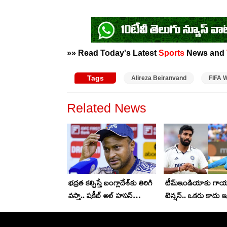
»» Read Today's Latest
Sports
News and
Tags
Alireza Beiranvand
FIFA 
Related News
భద్రత కల్పిస్తే బంగ్లాదేశ్‌కు తిరిగి
టీమ్ఇండియాకు గా
వస్తా.. షకీబ్ అల్ హసన్
టెన్ష‌న్‌.. ఒక‌రు కాదు ఇద
కామెంట్స్‌..
కాదు ఏకంగా 13 మంది 
ప్లేయ‌ర్ల‌కు..