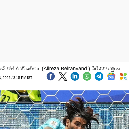
ాన్ గోల్ కీప‌ర్ అలీరెజా (Alireza Beiranvand ) పేరే వినిపిస్తోంది.
3, 2026 / 3:15 PM IST