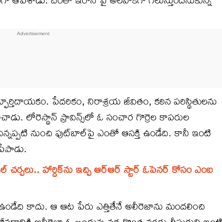
ఫూర్తిదాయ‌కం. పేదరికం, నిరాశ్రయ జీవితం, కఠిన పరిస్థితులను
డు. లోరెస్థాన్ ప్రావిన్స్‌లో ఓ సంచార గొర్రెల కాపరుల
న‌ప్ప‌టి నుంచి ఫుట్‌బాల్‌పై ఎంతో ఆస‌క్తి ఉండేది. కానీ ఇంటి
మేపేపాడు.
ల్ చర్చ‌లు.. హార్దిక్‌ను ఇచ్చి ఆర్ఆర్ స్టార్ ఓపెన‌ర్ కోసం ఎంఐ
ం ఉండేది కాదు. ఆ ఆట పేరు ఎత్తితేనే అలీరెజాను మంద‌లించి
చుకోవ‌డానికి అలీరెజా ఓ బంధువు వ‌ద్ద కొంత న‌గ‌దు తీసుకుని ఇంట