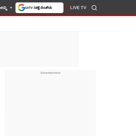
ిన్ని
LIVE TV
10TV సెలెక్ట్ చేసుకోండి