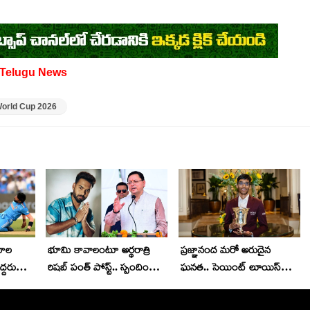
Telugu News
World Cup 2026
యాల
భూమి కావాలంటూ అర్థ‌రాత్రి
ప్ర‌జ్ఞానంద మ‌రో అరుదైన
్ద‌రు
రిష‌బ్ పంత్ పోస్ట్‌.. స్పందించిన
ఘ‌న‌త‌.. సెయింట్ లూయిస్
స్టార్
సీఎం.. నిజం కాద‌ని ఫ్యాన్స్
ర్యాపిడ్ అండ్ బ్లిట్జ్ టోర్నీ
అనుమానం..
విజేత‌గా