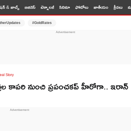
షన్ & జాబ్స్
బిజినెస్
టెక్నాలజీ
సినిమా
ఫోటోలు
జాతీయం
క్రీడలు
మర
therUpdates
#GoldRates
eal Story
ల కాపరి నుంచి ప్రపంచకప్ హీరోగా.. ఇరాన్