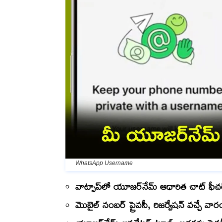
WhatsApp Username
వాట్సాప్‌లో యూజర్‌నేమ్ ఆధారిత చాట్ ఫీచ
మొబైల్ నంబర్ ప్రైవసీ, రిజర్వేషన్ వచ్చే వా