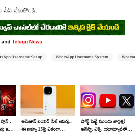
 సేవ్ చేసుకోండి.
 and
Telugu News
tsApp Username Set up
WhatsApp Username System
Whatsap
లాన్ ,
అమెజాన్ బంపర్ సేల్ ఆఫర్లు..
పోస్ట్ పెట్టే ముందు జాగ్రత్త!
న్లు ఇవే..
ఈ ఐక్యూ 15పై ఏకంగా
ఇన్‌స్టా, ఎక్స్, యూట్యూబ్‌లో
యాలిడిటీ,
రూ.9వేలు తగ్గింపు.. ఈ డీల్
కొత్త రూల్స్.. మీ పోస్ట్‌పై 2