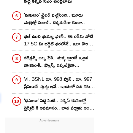
వచ్చి కల్సిన సీఎం చంద్రబాబు
'మకుటం' ట్రైలర్ వచ్చేసింది.. మూడు
పాత్రల్లో విశాల్.. దర్శకుడిగా కూడా..
భలే ఉంది భయ్యా ఫోన్.. ఈ రెడ్‌మి నోట్
17 5G మీ బడ్జెట్ ధరలోనే.. ఇలా కొంటే
ఇంకా తక్కువకే..!
కలెక్షన్స్ అన్ని ఫేక్.. మళ్ళీ క్లారిటీ ఇచ్చిన
నాగవంశీ.. ఫ్యాన్స్ ఇప్పటికైనా
గొడవపడటం ఆపుతారా?
Vi, BSNL రూ. 998 ప్లాన్ , రూ. 997
ప్రీపెయిడ్ ప్లాన్లు ఇవే.. ఇందులో ఏది బెటర్?
వ్యాలిడిటీ, డేటా బెనిఫిట్స్ ఒకటేనా?
'ధమాకా' పెద్ద హిట్.. సక్సెస్ ఈవెంట్లో
డైరెక్టర్ కి అవమానం.. బాధ పడ్డాను అంటూ
సంచలన కామెంట్స్..