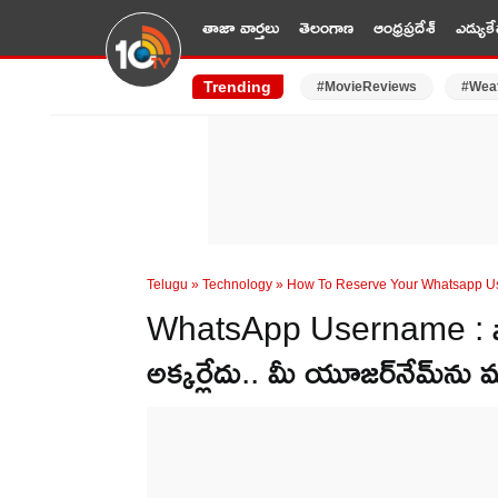
తాజా వార్తలు
తెలంగాణ
ఆంధ్రప్రదేశ్
ఎడ్యుకే
Trending
#MovieReviews
#Wea
Telugu
»
Technology
»
How To Reserve Your Whatsapp Us
WhatsApp Username : వాట్సా
అక్కర్లేదు.. మీ యూజర్‌నేమ్‌ను 