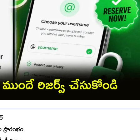
ర్
రం ప్రారంభం