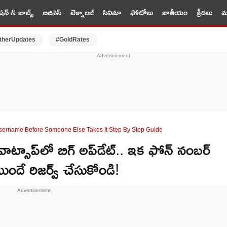
షన్ & జాబ్స్
బిజినెస్
టెక్నాలజీ
సినిమా
ఫోటోలు
జాతీయం
క్రీడలు
మర
therUpdates
#GoldRates
ername Before Someone Else Takes It Step By Step Guide
ప్‌లో బిగ్ అప్‌డేట్.. ఇక ఫోన్ నంబర్
ముందే రిజర్వ్ చేసుకోండి!