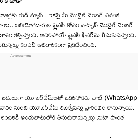
ీ కీ కూడా
జర్లకు గుడ్ న్యూస్.. ఇకపై మీ మొబైల్ నెంబర్ ఎవరికి
 చాలు.. వినియోగదారుల ప్రైవసీ కోసం వాట్సాప్ మొబైల్ నెంబర్
ం కల్పిస్తోంది. అదిరిపోయే ప్రైవసీ ఫీచర్‌ను తీసుకువస్తోంది.
ుతున్నట్లు కంపెనీ అధికారికంగా ప్రకటించింది.
కు బదులుగా యూజర్‌నేమ్‌లతో ఒకరినొకరు చాట్ (WhatsApp
రం నుంచి యూజర్‌నేమ్ రిజర్వేషన్లు ప్రారంభం కానున్నాయి.
లందరికీ అందుబాటులోకి తీసుకురానున్నట్టు మెటా సొంత