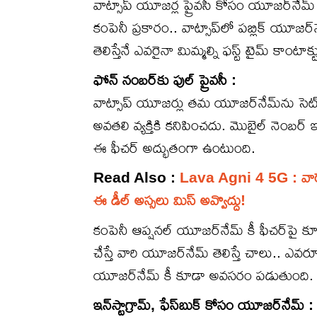
వాట్సాప్ యూజర్ల ప్రైవసీ కోసం యూజర్‌నేమ్ విధా
కంపెనీ ప్రకారం.. వాట్సాప్‌లో పబ్లిక్ యూజర
తెలిస్తేనే ఎవరైనా మిమ్మల్ని ఫస్ట్ టైమ్ కాంటాక
ఫోన్ నంబర్‌కు ఫుల్ ప్రైవసీ :
వాట్సాప్ యూజర్లు తమ యూజర్‌నేమ్‌ను సెట్
అవతలి వ్యక్తికి కనిపించదు. మొబైల్ నెంబ
ఈ ఫీచర్ అద్భుతంగా ఉంటుంది.
Read Also :
Lava Agni 4 5G : వారెవ్వ
ఈ డీల్ అస్సలు మిస్ అవ్వొద్దు!
కంపెనీ ఆప్షనల్ యూజర్‌నేమ్ కీ ఫీచర్‌పై కూ
చేస్తే వారి యూజర్‌నేమ్ తెలిస్తే చాలు.. ఎ
యూజర్‌నేమ్ కీ కూడా అవసరం పడుతుంది.
ఇన్‌స్టాగ్రామ్, ఫేస్‌బుక్ కోసం యూజర్‌నేమ్ :