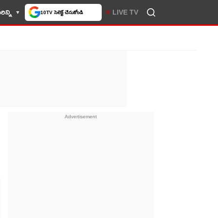
ిన్ని
LIVE TV
10TV సెలెక్ట్ చేసుకోండి