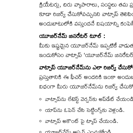
క్రియేటర్లు, చిరు వ్యాపారాలు, సంస్థలు తమ ప్ర
కూడా రిజర్వ్ చేసుకోవచ్చునని వాట్సాప్ తె
అందుబాటులోకి వస్తుందనే విషయాన్ని కంపెన
యూజర్‌నేమ్ జనరేటర్ టూల్ :
మీకు ఇష్టమైన యూజర్‌నేమ్ ఇప్పటికే వాడుత
ఇందుకోసం వాట్సాప్ ‘యూజర్‌నేమ్ జనరేటర్
వాట్సాప్ యూజర్‌నేమ్‌ను ఎలా రిజర్వ్ చేసుక
ప్రస్తుతానికి ఈ ఫీచర్ అందరికి ఇంకా అంద
విధంగా మీరు యూజర్‌నేమ్‌ను రిజర్వ్ చేసుకో
వాట్సాప్‌ను లేటెస్ట్ వెర్షన్‌కు అప్‌డేట్ చేయండ
యాప్‌ను ఓపెన్ చేసి సెట్టింగ్స్‌కు వెళ్లండి.
వాట్సాప్ అకౌంట్ పై ట్యాప్ చేయండి.
యూజర్‌నేమ్ ఆప్షన్ ఎంచుకోండి.