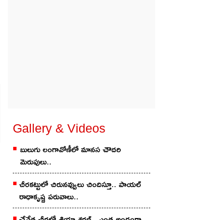
Gallery & Videos
బులుగు లంగావోణీలో మానస చౌదరి
మెరుపులు..
చీరకట్టులో చిరునవ్వులు చిందిస్తూ.. పాయల్
రాధాకృష్ణ పరువాలు..
చేనేత చీర‌లో శ్రియా శ‌ర‌ణ్‌.. ఎంత అందంగా