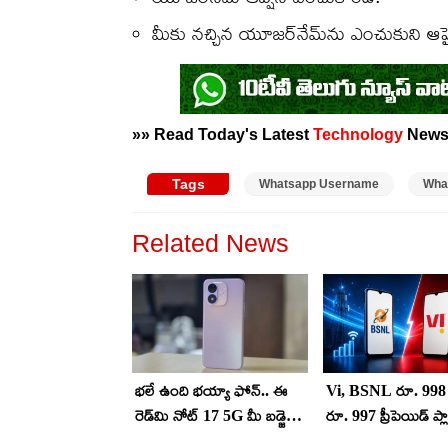
మీకు నచ్చిన యూజర్‌నేమ్‌ను ఎంచుకుని ఆపై
»» Read Today's Latest
Technology
News
Tags
Whatsapp Username
Wha
Related News
భలే ఉంది భయ్యా ఫోన్.. ఈ
Vi, BSNL రూ. 998 ప్
రెడ్‌మి నోట్ 17 5G మీ బడ్జెట్
రూ. 997 ప్రీపెయిడ్ ప్లా
ధరలోనే.. ఇలా కొంటే ఇంకా
ఇందులో ఏది బెటర్? వ్