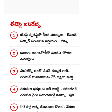
లేటెస్ట్ అప్‌డేట్స్
జీఎస్టీ వ్యవస్థలో కీలక మార్పులు.. రేవంత్
సర్కార్ సంచలన నిర్ణయం.. పన్ను
ఎగవేతదారులకు చెక్
బులుగు లంగావోణీలో మానస చౌదరి
మెరుపులు..
పాలిటిక్స్ అంటే పవన్ కళ్యాణ్ గారే..
అందుకే మహానాడుకు 25 లక్షలు ఇచ్చాను..
నాగవంశీ కామెంట్స్..
తిరుమల భక్తులకు బిగ్ అలర్ట్.. కరీంనగర్-
తిరుపతి రైలు సమయాల్లో మార్పు.. పూర్తి
డీటెయిల్స్ ఇవే
90 ఏళ్ల అవ్వ జీవితకాల కోరిక.. నేరుగా