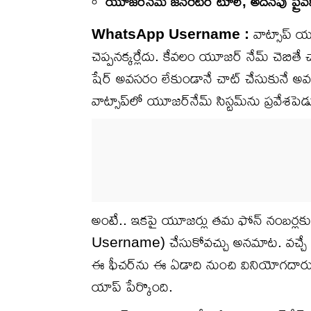
యూజర్‌నేమ్ జనరేటర్ టూల్, అదనపు ప్రైవస
WhatsApp Username :
వాట్సాప్ యూ
చెప్పనక్కర్లేదు. కేవలం యూజర్ నేమ్ చెబితే
షేర్ అవసరం లేకుండానే చాట్ చేసుకునే అవకాశ
వాట్సాప్‌లో యూజర్‌నేమ్ సిస్టమ్‌ను ప్రవేశపెడ
అంటే.. ఇకపై యూజర్లు తమ ఫోన్ నంబర్ల
Username) చేసుకోవచ్చు అనమాట. వచ్చే వా
ఈ ఫీచర్‌ను ఈ ఏడాది నుంచి వినియోగదారు
యాప్ పేర్కొంది.