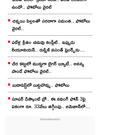
ఉందో.. ఫోటోలు వైర‌ల్
చిన్మ‌యి పిల్ల‌ల‌తో స‌ర‌దాగా సమంత‌.. ఫోటోలు
వైర‌ల్..
ప‌దేళ్ల క్రితం చ‌దువు కంప్లీట్.. ఇప్పుడు
రీయూనియన్.. రుక్మిణి వసంత్ ఫ్రెండ్స్‌ను
చూశారా?
చీర క‌ట్టులో ముద్దుగా లైగ‌ర్ బ్యూటీ.. అన‌న్య
పాండే ఫోటోలు వైర‌ల్..
బుడాపెస్ట్‌లో బుట్టబొమ్మ‌.. ఫోటోలు
సూపర్ డిస్కౌంట్ బ్రో.. ఈ నథింగ్ ఫోన్ 3పై
ఏకంగా రూ. 33వేలు తగ్గింపు.. అమెజాన్‌లో
ఇలా కొన్నారంటే?