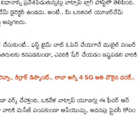
నాన్ని ప్రవేశపెడుతున్నట్లు వాట్సాప్ బ్లాగ్ పోస్ట్‌లో తెలిపింది.
్‌నేమ్ డైరెక్టరీ ఉండదు. అంటే.. మీ ఒరిజినల్ యూజర్‌నేమ్
్టు అవ్వగలరు.
 చేసుకుంటే.. ఫస్ట్ టైమ్ చాట్ ఓపెన్ చేయగానే మొబైల్ నంబర్
ర్ ఇతరులకు కనపడకుండా, ఎవరికి షేర్ చేయడం ఇష్టపడని వారికి
ా.. కిర్రాక్ డిస్కౌంట్.. లావా అగ్ని 4 5G అతి చౌకైన ధరకే..
డా వర్క్ చేస్తోంది. ఒకవేళ వాట్సాప్ యూజర్లు ఈ ఫీచర్ ఆన్
వరూ వారికి మెసేజ్ పంపకుండా ఆపేయొచ్చు. అదనపు ప్రైవసీ కోసం