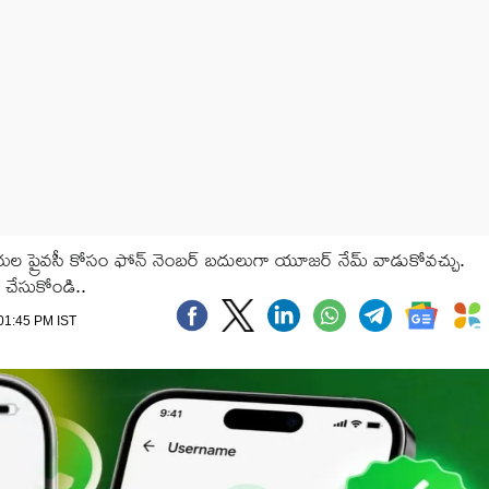
 ప్రైవసీ కోసం ఫోన్ నెంబర్ బదులుగా యూజర్ నేమ్ వాడుకోవచ్చు.
 చేసుకోండి..
 01:45 PM IST