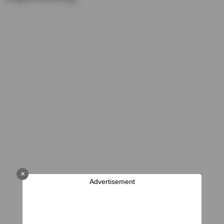
×
Advertisement