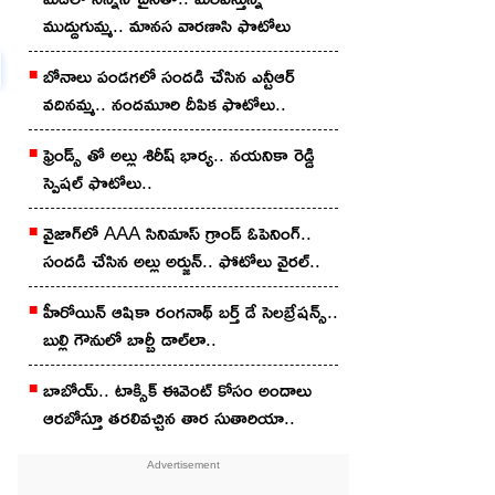
ముద్దుగుమ్మ.. మానస వారణాసి ఫొటోలు
బోనాలు పండగలో సందడి చేసిన ఎన్టీఆర్
వదినమ్మ.. నందమూరి దీపిక ఫొటోలు..
ఫ్రెండ్స్ తో అల్లు శిరీష్ భార్య.. నయనికా రెడ్డి
స్పెషల్ ఫొటోలు..
వైజాగ్‌లో AAA సినిమాస్ గ్రాండ్ ఓపెనింగ్..
సందడి చేసిన అల్లు అర్జున్.. ఫోటోలు వైరల్..
హీరోయిన్ ఆషికా రంగనాథ్ బర్త్ డే సెలబ్రేషన్స్..
బుల్లి గౌనులో బార్బీ డాల్‌‌లా..
బాబోయ్.. టాక్సిక్ ఈవెంట్ కోసం అందాలు
ఆరబోస్తూ తరలివచ్చిన తార సుతారియా..