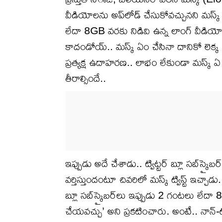
వీడియోలను అప్‌లోడ్ చేసుకోవచ్చునని మస్క్ ప
లేదా 8GB వరకు నిడివి ఉన్న లాంగ్ వీడియోల
కాదండోయ్.. మస్క్ ఏం చేసినా దానికో లెక్
ప్రత్యక్ష ఉదాహరణ.. లాభం లేకుండా మస్క
తీరాల్సిందే..
ఇప్పుడు అదే చేశాడు.. ట్విట్టర్ బ్లూ సబ్‌స
వర్తిస్తుందంటూ చివరిలో మస్క్ ట్విస్ట్ ఇచ్చాడు
బ్లూ సబ్‌స్క్రైబర్‌లు ఇప్పుడు 2 గంటలు లేద
చేయవచ్చు’ అని ప్రకటించారు. అంటే.. నాన్-ట్వి