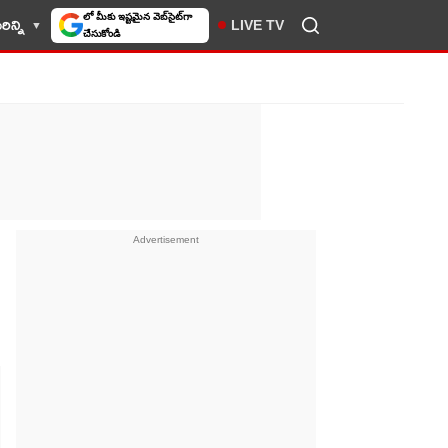
ిన్ని
LIVE TV
10TV సెలెక్ట్ చేసుకోండి