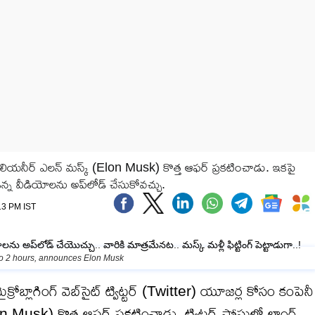
 బిలియనీర్ ఎలన్ మస్క్ (Elon Musk) కొత్త ఆఫర్ ప్రకటించాడు. ఇకపై
ఉన్న వీడియోలను అప్‌లోడ్ చేసుకోవచ్చు.
:13 PM IST
 to 2 hours, announces Elon Musk
క్రోబ్లాగింగ్ వెబ్‌సైట్ ట్విట్టర్ (Twitter) యూజర్ల కోసం కంపెనీ
 Musk) కొత్త ఆఫర్ ప్రకటించాడు. ట్విట్టర్ పోస్టుల్లో లాంగ్