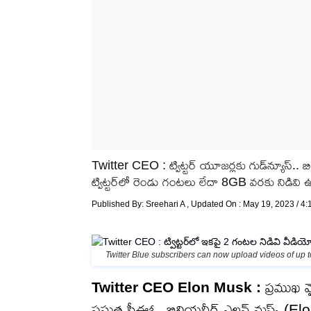
Twitter CEO : ట్విట్టర్ యూజర్లకు గుడ్‌న్యూస్..
ట్విట్టర్‌‌లో రెండు గంటలు లేదా 8GB వరకు నిడివి 
Published By:
Sreehari A
, Updated On : May 19, 2023 / 4
Twitter Blue subscribers can now upload videos of up
Twitter CEO Elon Musk :
ప్రముఖ మై
ప్రస్తుత సీఈఓ, బిలియనీర్ ఎలన్ మస్క్ (Elon