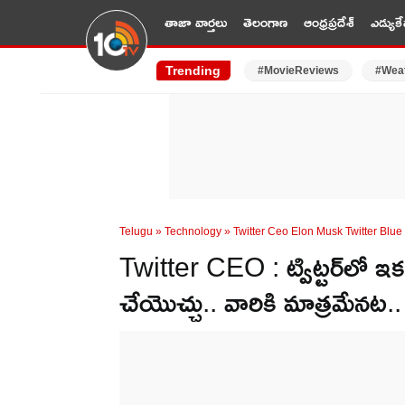
తాజా వార్తలు
తెలంగాణ
ఆంధ్రప్రదేశ్
ఎడ్యుకే
Trending
#MovieReviews
#Wea
Telugu
»
Technology
»
Twitter Ceo Elon Musk Twitter Bl
Twitter CEO : ట్విట్టర్‌‌లో ఇ
చేయొచ్చు.. వారికి మాత్రమేనట.. మస