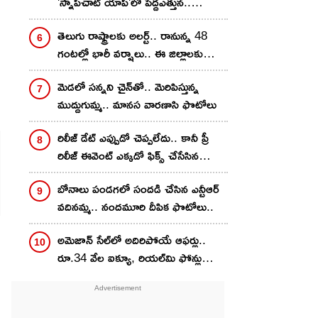
'స్నాప్‌చాట్‌ యాప్'లో పెద్దఎత్తున..
వెలుగులోకి విస్తుపోయే నిజాలు
తెలుగు రాష్ట్రాలకు అలర్ట్.. రానున్న 48
గంటల్లో భారీ వర్షాలు.. ఈ జిల్లాలకు
వాతావరణ శాఖ హెచ్చరికలు
మెడలో సన్నని చైన్‌తో.. మెరిపిస్తున్న
ముద్దుగుమ్మ.. మానస వారణాసి ఫొటోలు
రిలీజ్ డేట్ ఎప్పుడో చెప్పలేదు.. కానీ ప్రీ
రిలీజ్ ఈవెంట్ ఎక్కడో ఫిక్స్ చేసేసిన
హీరో..
బోనాలు పండగలో సందడి చేసిన ఎన్టీఆర్
వదినమ్మ.. నందమూరి దీపిక ఫొటోలు..
అమెజాన్ సేల్‌లో అదిరిపోయే ఆఫర్లు..
రూ.34 వేల ఐక్యూ, రియల్‌మి ఫోన్లు
రూ.18 వేలకే!