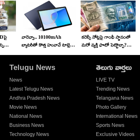
Dపై
వారెవ్వా.. 10100mAh
కరెన్సీ నోట్లపై గాంధీ స్థానంలో
్ని
బ్యాటరీతో కొత్త హువావే టాబ్లెట్
మరో వ్యక్తి ఫొటో పెట్టొచ్చా?
అదుర్స్.. ధర ఎంతో తెలిస్తే
ప్లాస్టిక్ నోట్లపై అసలు రూల్ ఇదే!
వెంటనే కొనేస్తారు!
Telugu News
తెలుగు వార్తలు
News
LIVE TV
Latest Telugu News
Trending News
Andhra Pradesh News
Telangana News
Movie News
Photo Gallery
National News
International News
Business News
Sports News
Technology News
Exclusive Videos