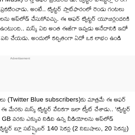
్రకటించాడు. అంటే.. ట్విట్టర్ ప్లాట్‌ఫారంలో రెండు గంటలు
ను అప్‌లోడ్ చేసుకోవచ్చు. ఈ ఆఫర్ ట్విట్టర్ యూజర్లందరికి
క ఉంటుంది.. మస్క్ ఏది అంత ఈజీగా ఇవ్వడు అనేదానికి ఇదో
్ ఏ పని చేయడు. అందులో కచ్చితంగా ఏదో ఒక లాభం ఉండి
్క్రైబర్‌లు (Twitter Blue subscribers)కు మాత్రమే ఈ ఆఫర్
. ఈ మేరకు మస్క్ ట్విట్టర్ వేదికగా ఇలా ట్వీట్ చేశాడు.. ‘ట్విట్టర్
ా 8 GB వరకు ఎక్కువ నిడివి ఉన్న వీడియోలను అప్‌లోడ్
ట్టర్ బ్లూ సబ్‌స్క్రైబర్ 140 సెకన్ల (2 నిమిషాలు, 20 సెకన్లు)