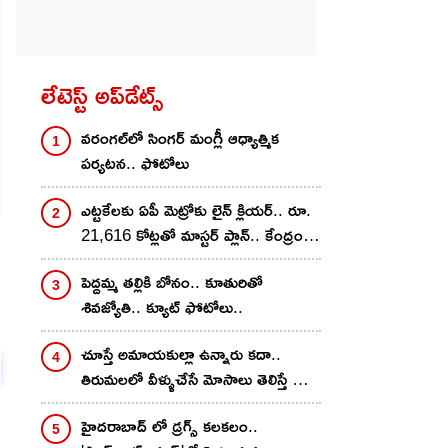
లేటెస్ట్ అప్‌డేట్స్
వ‌రంగ‌ల్‌లో సింగ‌ర్ మంగ్లీ ఆధ్యాత్మిక
ప‌ర్య‌ట‌న‌.. ఫోటోలు
ఎట్టకేలకు ఏపీ మెట్రోకు లైన్ క్లియర్.. రూ.
21,616 కోట్లతో మాస్టర్ ప్లాన్.. కేంద్రం
గ్రీన్ సిగ్నల్
పెద్దమ్మ తల్లికి బోనం.. కూతురితో
శివ‌జ్యోతి.. క్యూట్ ఫోటోలు..
చూస్తే అమాయకుల్లా ఉన్నారు కదా..
తిరుమలలో వీళ్ళుచేసే మోసాలు తెలిస్తే షాక్
అవుతారు! ఒక్కొక్కరూ..
హైదరాబాద్‌ లో డ్రగ్స్ కలకలం..