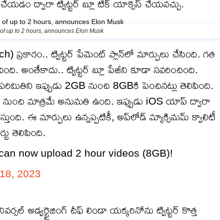
ిక్ చేయడం ద్వారా ట్విట్టర్ బ్లూ టిక్ యాక్సెస్ చేయవచ్చు.
 of up to 2 hours, announces Elon Musk
ప్రకారం.. ట్విట్టర్ పేమెంట్ ప్లాన్‌లో మార్పులు చేసింది. గత
ది. అంతేకాదు.. ట్విట్టర్ బ్లూ పేజీని కూడా సవరించింది.
రిమితిని ఇప్పుడు 2GB నుంచి 8GBకి పెంచినట్లు తెలిపింది.
 నుంచి మాత్రమే అనుమతి ఉంది. ఇప్పుడు iOS యాప్ ద్వారా
ది. ఈ మార్పులు ఉన్నప్పటికీ, అప్‌లోడ్ మ్యాక్సిమమ్ క్వాలిటీ
టు తెలిపింది.
s can now upload 2 hour videos (8GB)!
18, 2023
అడ్వర్టైజింగ్ చీఫ్‌ లిండా యక్కరినోను ట్విట్టర్ కొత్త