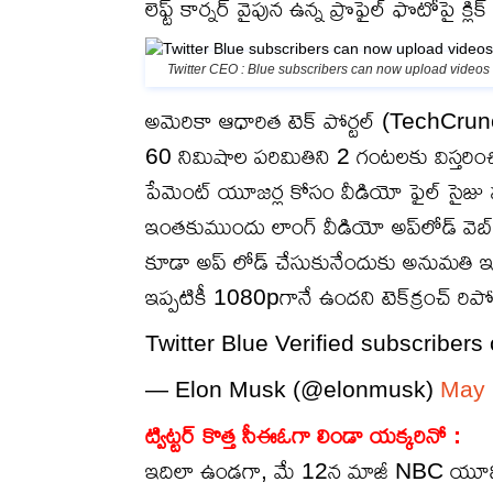
లెఫ్ట్ కార్నర్ వైపున ఉన్న ప్రొఫైల్ ఫొటోపై క్ల
Twitter CEO : Blue subscribers can now upload videos
అమెరికా ఆధారిత టెక్ పోర్టల్ (TechCrunch) 
60 నిమిషాల పరిమితిని 2 గంటలకు విస్తరించిం
పేమెంట్ యూజర్ల కోసం వీడియో ఫైల్ సైజు ప
ఇంతకుముందు లాంగ్ వీడియో అప్‌లోడ్ వెబ్
కూడా అప్ లోడ్ చేసుకునేందుకు అనుమతి ఇస్తుం
ఇప్పటికీ 1080pగానే ఉందని టెక్‌క్రంచ్ రిపోర్
Twitter Blue Verified subscriber
— Elon Musk (@elonmusk)
May 
ట్విట్టర్ కొత్త సీఈఓగా లిండా యక్కరినో :
ఇదిలా ఉండగా, మే 12న మాజీ NBC యూనివర్సల్ 