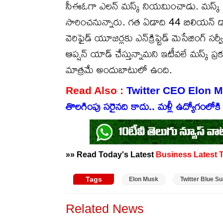
సీఈఓగా ఎలన్ మస్క్ నియమించాడు. మస్క్ ప్రకార
సారించనున్నారు. గత ఏడాది 44 బిలియన్ డాలర్
వెరిఫైడ్ యూజర్లకు ఎన్‌క్రిప్టెడ్ మెసేజింగ్ సర
ఆప్షన్ యాడ్ చేస్తున్నామని ఇటీవలే మస్క్ ప్ర
మాత్రమే అందుబాటులో ఉంది.
Read Also :
Twitter CEO Elon Musk
తొలగింపు సరైనది కాదు.. మళ్లీ ఉద్యోగంలోకి
»» Read Today's Latest
Business
Latest
Tags
Elon Musk
Twitter Blue S
Related News