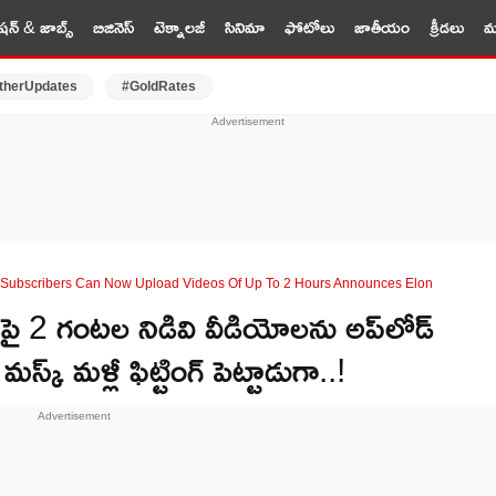
షన్ & జాబ్స్
బిజినెస్
టెక్నాలజీ
సినిమా
ఫోటోలు
జాతీయం
క్రీడలు
మర
therUpdates
#GoldRates
ue Subscribers Can Now Upload Videos Of Up To 2 Hours Announces Elon
కపై 2 గంటల నిడివి వీడియోలను అప్‌లోడ్
్క్ మళ్లీ ఫిట్టింగ్ పెట్టాడుగా..!