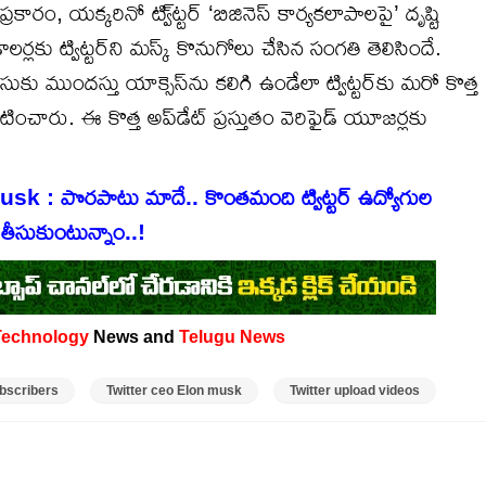
ం, యక్కరినో ట్వి్ట్టర్ ‘బిజినెస్ కార్యకలాపాలపై’ దృష్టి
లకు ట్విట్టర్‌ని మస్క్ కొనుగోలు చేసిన సంగతి తెలిసిందే.
్వీసుకు ముందస్తు యాక్సెస్‌ను కలిగి ఉండేలా ట్విట్టర్‌కు మరో కొత్త
కటించారు. ఈ కొత్త అప్‌డేట్ ప్రస్తుతం వెరిఫైడ్ యూజర్లకు
 : పొరపాటు మాదే.. కొంతమంది ట్విట్టర్ ఉద్యోగుల
 తీసుకుంటున్నాం..!
Technology
News and
Telugu News
ubscribers
Twitter ceo Elon musk
Twitter upload videos