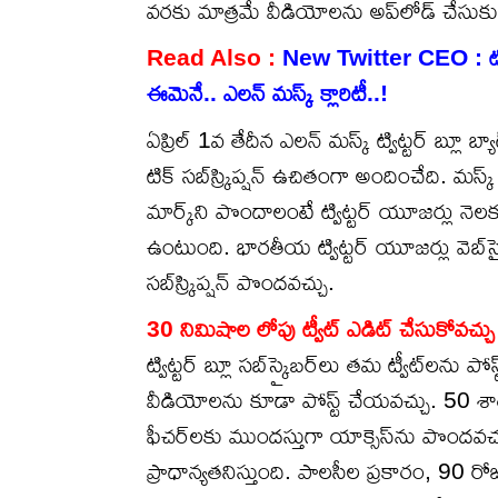
వరకు మాత్రమే వీడియోలను అప్‌లోడ్ చేసుకున
Read Also :
New Twitter CEO : ట్వి
ఈమెనే.. ఎలన్ మస్క్ క్లారిటీ..!
ఏప్రిల్ 1వ తేదీన ఎలన్ మస్క్ ట్విట్టర్ బ్లూ బ్యా
టిక్ సబ్‌స్ర్కిప్షన్ ఉచితంగా అందించేది. మస్క
మార్క్‌ని పొందాలంటే ట్విట్టర్ యూజర్లు నెల
ఉంటుంది. భారతీయ ట్విట్టర్ యూజర్లు వెబ్‌సై
సబ్‌స్ర్కిప్షన్ పొందవచ్చు.
30 నిమిషాల లోపు ట్వీట్ ఎడిట్ చేసుకోవచ్చు
ట్విట్టర్ బ్లూ సబ్‌స్క్రైబర్‌లు తమ ట్వీట్‌లన
వీడియోలను కూడా పోస్ట్ చేయవచ్చు. 50 శాతం 
ఫీచర్‌లకు ముందస్తుగా యాక్సెస్‌ను పొందవచ్
ప్రాధాన్యతనిస్తుంది. పాలసీల ప్రకారం, 90 ర