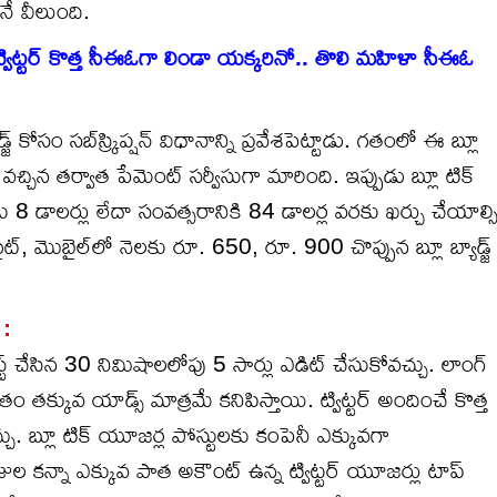
ే వీలుంది.
ట్టర్ కొత్త సీఈఓగా లిండా యక్కరినో.. తొలి మహిళా సీఈఓ
డ్జ్ కోసం సబ్‌స్ర్కిప్షన్ విధానాన్ని ప్రవేశపెట్టాడు. గతంలో ఈ బ్లూ
్ వచ్చిన తర్వాత పేమెంట్ సర్వీసుగా మారింది. ఇప్పుడు బ్లూ టిక్
కు 8 డాలర్లు లేదా సంవత్సరానికి 84 డాలర్ల వరకు ఖర్చు చేయాల్స
ట్, మొబైల్‌లో నెలకు రూ. 650, రూ. 900 చొప్పున బ్లూ బ్యాడ్జ్
 :
ు పోస్ట్ చేసిన 30 నిమిషాలలోపు 5 సార్లు ఎడిట్ చేసుకోవచ్చు. లాంగ్
తక్కువ యాడ్స్ మాత్రమే కనిపిస్తాయి. ట్విట్టర్ అందించే కొత్త
చు. బ్లూ టిక్ యూజర్ల పోస్టులకు కంపెనీ ఎక్కువగా
ోజుల కన్నా ఎక్కువ పాత అకౌంట్ ఉన్న ట్విట్టర్ యూజర్లు టాప్