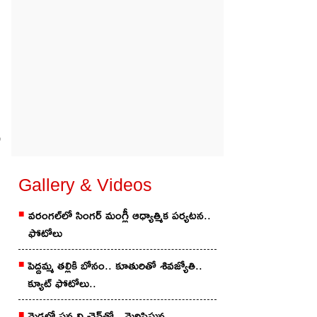
ి
Gallery & Videos
వ‌రంగ‌ల్‌లో సింగ‌ర్ మంగ్లీ ఆధ్యాత్మిక ప‌ర్య‌ట‌న‌..
ఫోటోలు
పెద్దమ్మ తల్లికి బోనం.. కూతురితో శివ‌జ్యోతి..
క్యూట్ ఫోటోలు..
మెడలో సన్నని చైన్‌తో.. మెరిపిస్తున్న