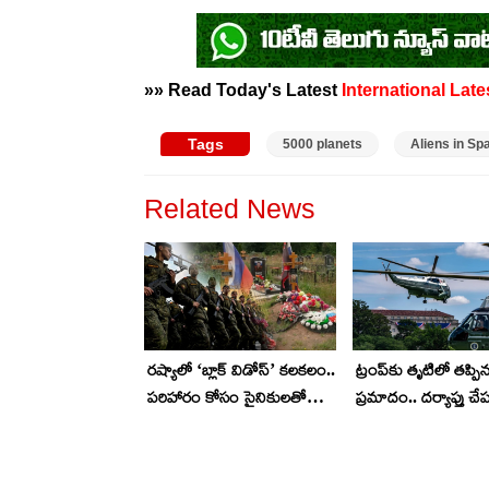
»» Read Today's Latest
International
Late
Tags
5000 planets
Aliens in Sp
Related News
రష్యాలో ‘బ్లాక్ విడోస్’ కలకలం..
ట్రంప్‌కు తృటిలో తప్పి
పరిహారం కోసం సైనికులతో
ప్రమాదం.. దర్యాప్తు చేప
వివాహాలు..!
ఎఫ్ఏఏ.. అసలేం జరిగ