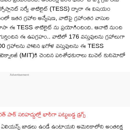
 ఎక్సోప్లానెట్ సర్వే శాటిలైట్ (TESS) ద్వారా ఈ విషయం
బంలో ఇతర గ్రహాల అన్వేషణ, వాటిపై గ్రహాంతర వాసుల
ో నాసా ఈ TESS శాటిలైట్ ను ప్రయోగించింది. ఆనాటి నుంచి
ుర్తించిన ఈ ఉపగ్రహం.. వాటిలో 176 వస్తువులను గ్రహాలుగా
 2400 గ్రహాలను పోలిన ఖగోళ వస్తువులను ఈ TESS
ఆఫ్ టెక్నాలజీ (MIT)కి చెందిన పరిశోధకురాలు మిచెల్ కునిమోటో
క్ సరిహద్దుల్లో భారీగా పట్టుబడ్డ డ్రగ్స్
లో ఏలియన్స్ జాడలు ఉండే ఉంటాయని అమెరికాలోని అంతరిక్ష