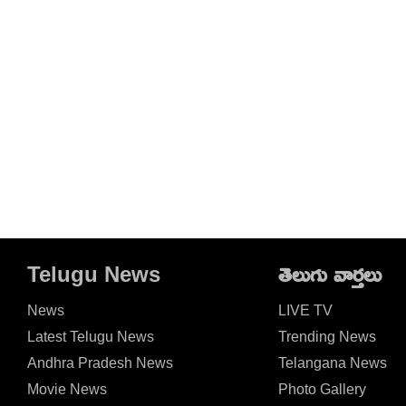
Telugu News
తెలుగు వార్తలు
News
LIVE TV
Latest Telugu News
Trending News
Andhra Pradesh News
Telangana News
Movie News
Photo Gallery