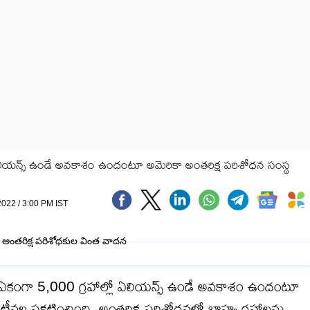
ఏలియన్స్ ఉండే అవకాశం ఉందంటూ అమెరికా అంతరిక్ష పరిశోధన సంస్థ
2022 / 3:00 PM IST
 ఏకంగా 5,000 గ్రహాల్లో ఏలియన్స్ ఉండే అవకాశం ఉందంటూ
టీవల ప్రకటించింది. అంతరిక్ష పరిశోధనలో బాహ్య గ్రహాలను