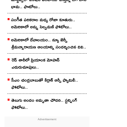
భామ.. ఫొటోలు..
సంగీత పరికరాల మధ్య రోజా కూతురు..
అమెరికాలో అన్షు సెల్వమణి ఫోటోలు..
అమెరికాలో దేవాలయం.. న్యూ జెర్సీ
శ్రీమన్నారాయణ ఆలయాన్ని సందర్శించిన దివి..
రెడ్ శారీలో ప్రియాంక మోహ‌న్
ఎదురుచూపులు..
సీఎం చంద్రబాబుతో కిర్రాక్ ఆర్పీ ఫ్యామిలీ..
ఫోటోలు..
తెలుగు అందం అమృతా చౌద‌రి.. స్ట‌న్నింగ్
ఫోటోలు..