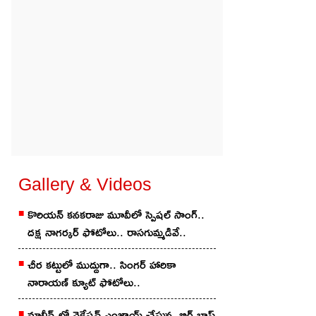
Gallery & Videos
కొరియ‌న్ కన‌క‌రాజు మూవీలో స్పెష‌ల్ సాంగ్‌..
దక్ష నాగర్కర్ ఫోటోలు.. రాస‌గుమ్మ‌డివే..
చీర క‌ట్టులో ముద్దుగా.. సింగ‌ర్ హారికా
నారాయణ్ క్యూట్ ఫోటోలు..
మాల్దీవ్స్‌లో వెకేషన్ ఎంజాయ్ చేస్తున్న బిగ్ బాస్