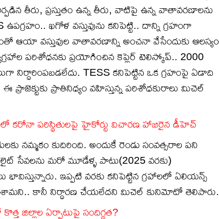
ర్పడిన తీరు, ప్రస్తుతం ఉన్న తీరు, వాటిపై ఉన్న వాతావరణాలను
పగ్రహం.. ఖగోళ వస్తువును కనిపెట్టి.. దాన్ని గ్రహంగా
ో ఆయా వస్తువుల వాతావరణాన్ని అంచనా వేసేందుకు ఆలస్యం
ాల పరిశోధనకు ప్రయోగించిన కెప్లెర్ టెలిస్కోప్.. 2000
ాలుగా నిర్ధారింపబడలేదు. TESS కనిపెట్టిన ఒక గ్రహంపై ఏడాది
ప్రాజెక్టుకు ప్రాతినిధ్యం వహిస్తున్న పరిశోధకురాలు మిచెల్
కరోనా పరిస్థితులపై హైకోర్టు విచారణ హాజరైన డీహెచ్
ులకు నమ్మకం కుదిరింది. అందుకే రెండు సంవత్సరాల పని
టిలైట్ సేవలను మరో మూడేళ్ళ పాటు(2025 వరకు)
విస్తున్నారు. ఇప్పటి వరకు కనిపెట్టిన గ్రహాలలో ఏలియన్స్
మని.. కానీ నిర్ధారణ చేయలేదని మిచెల్ కునిమోటో తెలిపారు.
త్త జిల్లాల ఏర్పాటుపై సందిగ్థత?