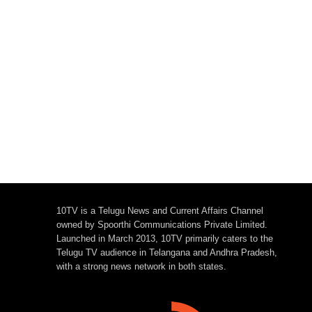
10TV is a Telugu News and Current Affairs Channel
owned by Spoorthi Communications Private Limited.
Launched in March 2013, 10TV primarily caters to the
Telugu TV audience in Telangana and Andhra Pradesh,
with a strong news network in both states.