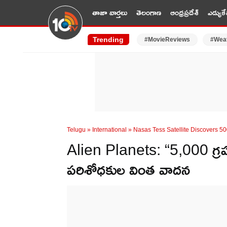
తాజా వార్తలు
తెలంగాణ
ఆంధ్రప్రదేశ్
ఎడ్యుకే
Trending
#MovieReviews
#Wea
Telugu
»
International
»
Nasas Tess Satellite Discovers 50
Alien Planets: “5,000 గ్రహాల
పరిశోధకుల వింత వాదన