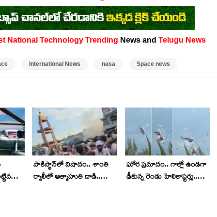
st
National
Technology
Trending
News and
Telugu News
ace
International News
nasa
Space news
న
పాకిస్థాన్‌లో విషాదం.. శాంతి
ఘోర ప్రమాదం.. గాల్లో ఉండగా
ట్టిన
ర్యాలీలో ఆత్మాహుతి దాడి..
ఢీకున్న రెండు హెలికాప్టర్లు..
ిందంటే?
14మంది మృతి..
గిరగిరా తిరుగుతూ.. వీడియో
వైరల్