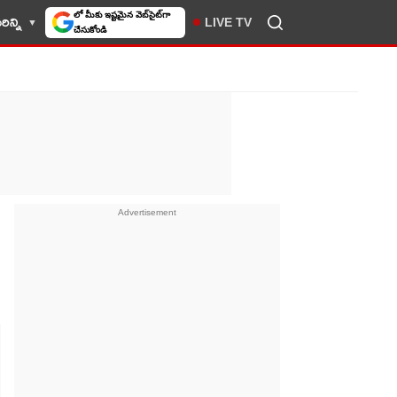
ిన్ని
LIVE TV
10TV సెలెక్ట్ చేసుకోండి