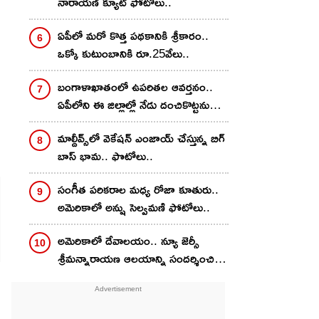
నారాయణ్ క్యూట్ ఫోటోలు..
ఏపీలో మరో కొత్త పథకానికి శ్రీకారం..
ఒక్కో కుటుంబానికి రూ.25వేలు..
బంగాళాఖాతంలో ఉపరితల ఆవర్తనం..
ఏపీలోని ఈ జిల్లాల్లో నేడు దంచికొట్టనున్న
వానలు.. హెచ్చరికలు జారీ
మాల్దీవ్స్‌లో వెకేషన్ ఎంజాయ్ చేస్తున్న బిగ్
బాస్ భామ.. ఫొటోలు..
సంగీత పరికరాల మధ్య రోజా కూతురు..
అమెరికాలో అన్షు సెల్వమణి ఫోటోలు..
అమెరికాలో దేవాలయం.. న్యూ జెర్సీ
శ్రీమన్నారాయణ ఆలయాన్ని సందర్శించిన
దివి..