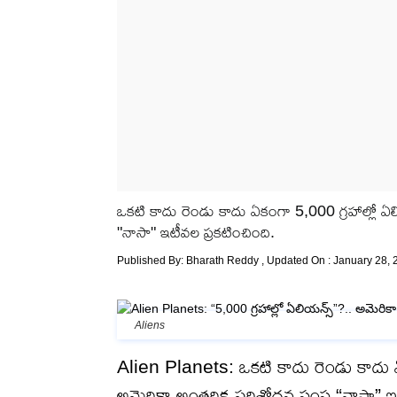
ఒకటి కాదు రెండు కాదు ఏకంగా 5,000 గ్రహాల్లో 
"నాసా" ఇటీవల ప్రకటించింది.
Published By:
Bharath Reddy
, Updated On : January 28, 
Aliens
Alien Planets: ఒకటి కాదు రెండు కాదు
అమెరికా అంతరిక్ష పరిశోధన సంస్థ “నాసా” ఇ