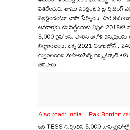
వెతికేందుకు తాము పరిక్షించిన ట్రాన్సిటింగ్
వెల్లడైందంటూ నాసా పేర్కొంది. సౌర కుటుం
ఆనవాళ్లను కనిపెట్టేందుకు ఏప్రిల్ 2018ల
5,000 గ్రహాలను పోలిన ఖగోళ వస్తువులను గ
నిర్ధారించింది. ఒక్క 2021 ఏడాదిలోనే..
గుర్తించిందని మసాచుసెట్స్ ఇన్స్టిట్యూట్ 
తెలిపారు.
Also read:
India – Pak Border: భారత్ పా
ఇక TESS గుర్తించిన 5,000 బాహ్యగ్రహాల్