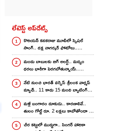
లేటెస్ట్ అప్‌డేట్స్
కొరియ‌న్ కన‌క‌రాజు మూవీలో స్పెష‌ల్
సాంగ్‌.. దక్ష నాగర్కర్ ఫోటోలు..
రాస‌గుమ్మ‌డివే..
మందు బాబులకు బిగ్ అలర్ట్.. మద్యం
ధరలు భారీగా పెరగబోతున్నాయ్..
కారణాలివే? ఎంత శాతం
నేటి నుంచి భార‌త్ వ‌ర్సెస్ శ్రీలంక వార్మ‌ప్
పెరుగుతాయంటే?
మ్యాచ్‌.. 11 కాదు 15 మంది బ్యాటింగ్
చేయొచ్చు.. రూల్స్ చాలా డిఫ‌రెంట్‌
మళ్లీ బంగారం దూకుడు.. కారణాలివే..
తులం గోల్డ్ రూ. 2 లక్షలు కాబోతోందా ?
నిపుణులు ఏమన్నారంటే?
చీర క‌ట్టులో ముద్దుగా.. సింగ‌ర్ హారికా