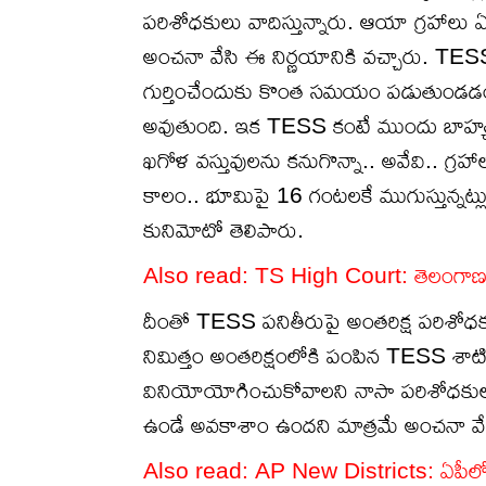
పరిశోధకులు వాదిస్తున్నారు. ఆయా గ్రహాలు ఏ
అంచనా వేసి ఈ నిర్ణయానికి వచ్చారు. TESS ఉ
గుర్తించేందుకు కొంత సమయం పడుతుండడంత
అవుతుంది. ఇక TESS కంటే ముందు బాహ్యగ్రహ
ఖగోళ వస్తువులను కనుగొన్నా.. అవేవి.. గ్రహ
కాలం.. భూమిపై 16 గంటలకే ముగుస్తున్నట్లు ఈ 
కునిమోటో తెలిపారు.
Also read:
TS High Court: తెలంగాణలో 
దీంతో TESS పనితీరుపై అంతరిక్ష పరిశోధక
నిమిత్తం అంతరిక్షంలోకి పంపిన TESS శా
వినియోయోగించుకోవాలని నాసా పరిశోధకులు భా
ఉండే అవకాశాం ఉందని మాత్రమే అంచనా వేశా
Also read:
AP New Districts: ఏపీలో కొ