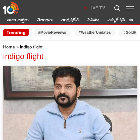
LIVE TV
తాజా వార్తలు
తెలంగాణ
ఆంధ్రప్రదేశ్
సినిమా
ఎడ్యుకేషన్ - జాబ్స్
Trending
#MovieReviews
#WeatherUpdates
#GoldRa
Home
»
indigo flight
indigo flight