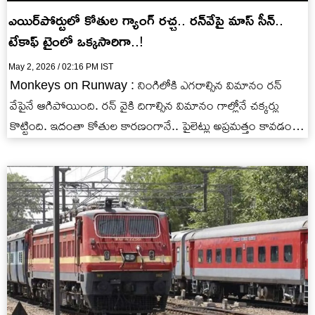
ఎయిర్‌పోర్టులో కోతుల గ్యాంగ్ రచ్చ.. రన్‌వేపై మాస్ సీన్..
టేకాఫ్ టైంలో ఒక్కసారిగా..!
May 2, 2026 / 02:16 PM IST
Monkeys on Runway : నింగిలోకి ఎగరాల్సిన విమానం రన్
వేపైనే ఆగిపోయింది. రన్ వైకి దిగాల్సిన విమానం గాల్లోనే చక్కర్లు
కొట్టింది. ఇదంతా కోతుల కారణంగానే.. పైలెట్లు అప్రమత్తం కావడంతో
తృటిలో ప్రమాదం…