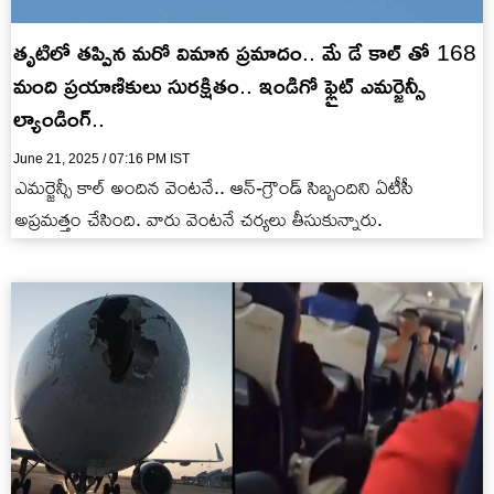
తృటిలో తప్పిన మరో విమాన ప్రమాదం.. మే డే కాల్ తో 168
మంది ప్రయాణికులు సురక్షితం.. ఇండిగో ఫ్లైట్ ఎమర్జెన్సీ
ల్యాండింగ్..
June 21, 2025 / 07:16 PM IST
ఎమర్జెన్సీ కాల్ అందిన వెంటనే.. ఆన్-గ్రౌండ్ సిబ్బందిని ఏటీసీ
అప్రమత్తం చేసింది. వారు వెంటనే చర్యలు తీసుకున్నారు.