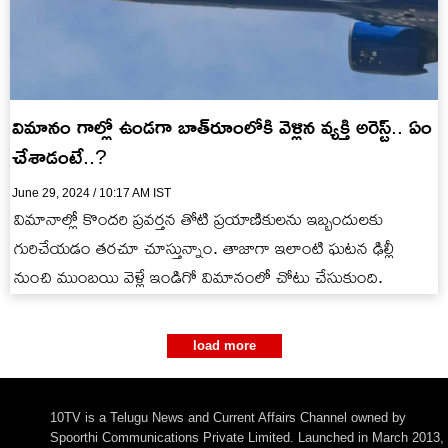
విమానం గాల్లో ఉండగా బాత్‌రూంలోకి వెళ్లిన వ్యక్తి అరెస్ట్.. ఏం
చేశాడంటే..?
June 29, 2024 / 10:17 AM IST
విమానాల్లో కొందరి ప్రవర్తన తోటి ప్రయాణికులను ఇబ్బందులకు
గురిచేయడం తరచూ చూస్తున్నాం. తాజాగా ఇలాంటి ఘటన ఢిల్లీ
నుంచి ముంబయి వెళ్లే ఇండిగో విమానంలో చోటు చేసుకుంది.
load more
10TV is a Telugu News and Current Affairs Channel owned by
Spoorthi Communications Private Limited. Launched in March 2013,