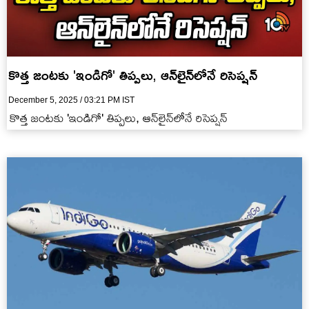
కొత్త జంటకు 'ఇండిగో' తిప్పలు, ఆన్‌లైన్‌లోనే రిసెప్షన్‌
December 5, 2025 / 03:21 PM IST
కొత్త జంటకు 'ఇండిగో' తిప్పలు, ఆన్‌లైన్‌లోనే రిసెప్షన్‌