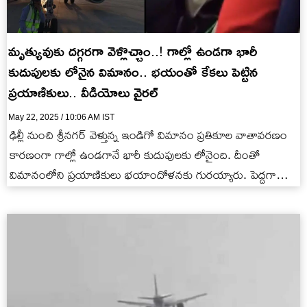
మృత్యువుకు దగ్గరగా వెళ్లొచ్చాం..! గాల్లో ఉండగా భారీ
కుదుపులకు లోనైన విమానం.. భయంతో కేకలు పెట్టిన
ప్రయాణికులు.. వీడియోలు వైరల్
May 22, 2025 / 10:06 AM IST
ఢిల్లీ నుంచి శ్రీనగర్ వెళ్తున్న ఇండిగో విమానం ప్రతికూల వాతావరణం
కారణంగా గాల్లో ఉండగానే భారీ కుదుపులకు లోనైంది. దీంతో
విమానంలోని ప్రయాణికులు భయాందోళనకు గురయ్యారు. పెద్దగా
కేకలు పెడుతూ..