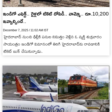
ఇండిగో ఎఫెక్ట్.. రైళ్లలో టికెట్ దోపిడీ.. వామ్మో.. రూ.10,200
ఇవ్వాల్సిందే..
December 7, 2025 / 11:02 AM IST
హైదరాబాద్ నుంచి ఢిల్లీకి పనుల నిమిత్తం వెళ్లిన ఓ వ్యక్తి శుక్రవారం
సాయంత్రం ఇండిగో విమానంలో తిరిగి హైదరాబాద్‌కు రావడానికి
టికెట్ బుక్ చేసుకున్నాడు.