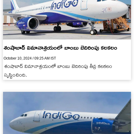
శంషాబాద్ విమానాశ్రయంలో బాంబు బెదిరింపు కలకలం
October 10, 2024 / 09:25 AM IST
శంషాబాద్ విమానాశ్రయంలో బాంబు బెదిరింపు తీవ్ర కలకలం
సృష్టించింది.