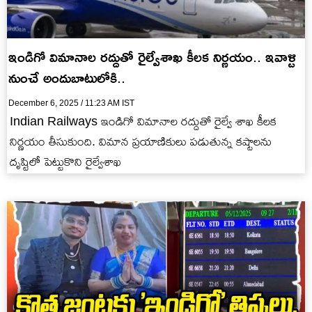
ఇండిగో విమానాల రద్దుతో రైల్వేశాఖ కీలక నిర్ణయం.. ఇవాళ్టి
నుంచే అందుబాటులోకి..
December 6, 2025 / 11:23 AM IST
Indian Railways ఇండిగో విమానాల రద్దుతో రైల్వే శాఖ కీలక
నిర్ణయం తీసుకుంది. విమాన ప్రయాణికులు పడుతున్న కష్టాలను
దృష్టిలో పెట్టుకొని రైల్వేశాఖ