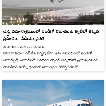
చెన్నై విమానాశ్రయంలో ఇండిగో విమానంకు తృటిలో తప్పిన
ప్రమాదం.. వీడియో వైరల్
December 1, 2024 / 11:42 AM IST
విమానాశ్రయం ర‌న్‌వేపై వర్షపు నీరు ఉన్న సమయంలో ఇండిగో
ఎయిర్‌లైన్స్ ఎయిర్‌బ‌స్‌ విమానం ల్యాండ్ అవ్వడానికి ప్రయత్నించింది.
ల్యాండింగ్ అయ్యే క్రమంలో నియంత్రణ కోల్పోవడంతో ,,..