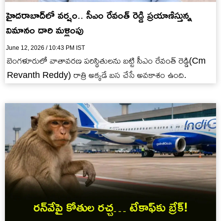
హైదరాబాద్‌లో వర్షం.. సీఎం రేవంత్‌ రెడ్డి ప్రయాణిస్తున్న
విమానం దారి మళ్లింపు
June 12, 2026 / 10:43 PM IST
బెంగళూరులో వాతావరణ పరిస్థితులను బట్టి సీఎం రేవంత్ రెడ్డి(Cm
Revanth Reddy) రాత్రి అక్కడే బస చేసే అవకాశం ఉంది.