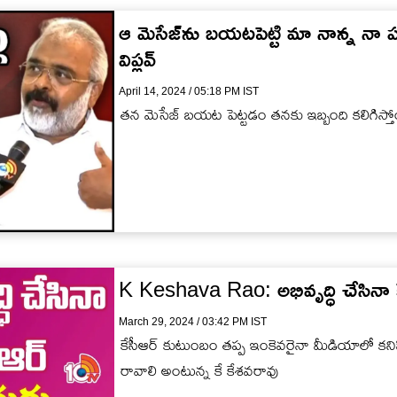
ఆ మెసేజ్‌ను బయటపెట్టి మా నాన్న నా ప
విప్లవ్
April 14, 2024 / 05:18 PM IST
తన మెసేజ్ బయట పెట్టడం తనకు ఇబ్బంది కలిగిస్తోంద
K Keshava Rao: అభివృద్ధి చేసినా 
March 29, 2024 / 03:42 PM IST
కేసీఆర్ కుటుంబం తప్ప ఇంకెవరైనా మీడియాలో కని
రావాలి అంటున్న కే కేశవరావు