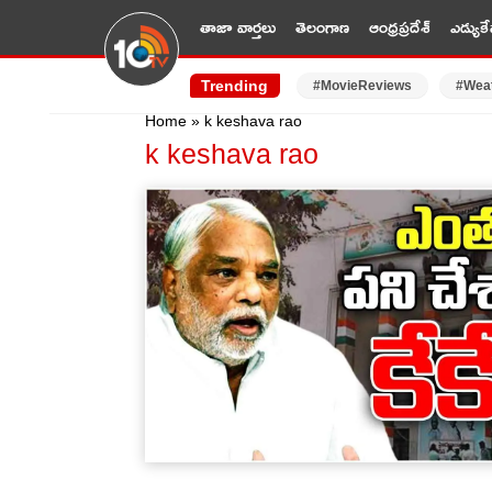
తాజా వార్తలు
తెలంగాణ
ఆంధ్రప్రదేశ్
ఎడ్యుకే
Trending
#MovieReviews
#Wea
Home
»
k keshava rao
k keshava rao