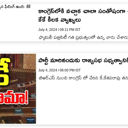
కాంగ్రెస్‌లోకి వచ్చాక చాలా సంతోషంగా ఉం
కేకే కీలక వ్యాఖ్యలు
July 4, 2024 / 09:11 PM IST
ఫ్యామిలీ పబ్లిసిటీ గత ప్రభుత్వంలో ఉన్న వారు చేశార
పార్టీ మారినందుకు రాజ్యసభ సభ్యత్వాని
July 4, 2024 / 06:00 PM IST
బీఆర్ఎస్ నుంచి కాంగ్రెస్ లో చేరిన కే.కేశవరావు త