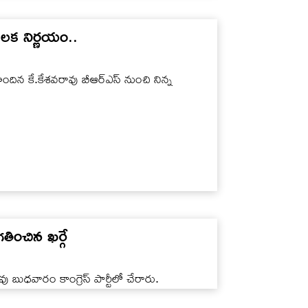
 కీలక నిర్ణయం..
ొందిన కే.కేశవరావు బీఆర్ఎస్ నుంచి నిన్న
గతించిన ఖర్గే
 బుధవారం కాంగ్రెస్ పార్టీలో చేరారు.