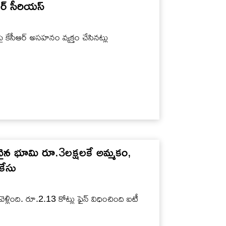
ఆర్ సీరియస్
పై కేసీఆర్ అసహనం వ్యక్తం చేసినట్లు
ైన భూమి రూ.3లక్షలకే అమ్మకం,
కేసు
ళ్లింది. రూ.2.13 కోట్లు ఫైన్ విధించింది ఐటీ