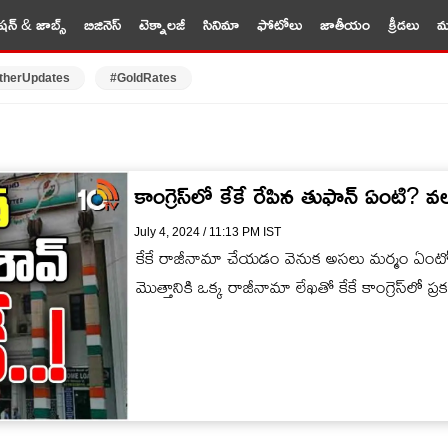
షన్ & జాబ్స్
బిజినెస్
టెక్నాలజీ
సినిమా
ఫోటోలు
జాతీయం
క్రీడలు
మర
therUpdates
#GoldRates
కాంగ్రెస్‌లో కేకే రేపిన తుఫాన్ ఏంటి? 
July 4, 2024 / 11:13 PM IST
కేకే రాజీనామా చేయడం వెనుక అసలు మర్మం ఏంటో అర్
మొత్తానికి ఒక్క రాజీనామా లేఖతో కేకే కాంగ్రెస్‌లో ప్