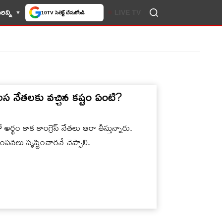
లో మీకు ఇష్టమైన వెబ్‌సైట్‌గా
ిన్ని
LIVE TV
చేసుకోండి
వలస నేతలకు వచ్చిన కష్టం ఏంటి?
థం కాక కాంగ్రెస్ నేతలు ఆరా తీస్తున్నారు.
రకంపనలు సృష్టించారనే చెప్పాలి.