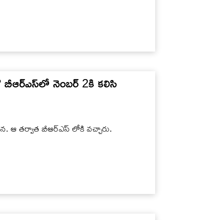
బీఆర్ఎస్‌లో నెంబర్ 2కి కలిసి
న. ఆ తర్వాత బీఆర్ఎస్ లోకి వచ్చారు.