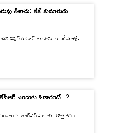
రువు తీశారు: కేకే కుమారుడు
ని విప్లవ్ కుమార్ తెలిపారు. రాజకీయాల్లో..
కేసీఆర్ ఎందుకు ఓడారంటే..?
పించారా? బీఆర్ఎస్ మారాలి.. కొత్త తరం