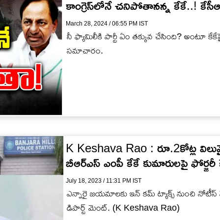
కాంగ్రెస్‌లోనే చనిపోతానన్న కేకే..! కేసీ
March 28, 2024 / 06:55 PM IST
నీ ఫ్యామిలీకి పార్టీ ఏం తక్కువ చేసింది? అంటూ కేకే
సమాచారం.
K Keshava Rao : రూ.2కోట్ల విలువ
బీఆర్ఎస్ ఎంపీ కేకే కుమారులపై ఫోర్జరీ 
July 18, 2023 / 11:31 PM IST
ఎన్నారై జయమాలకు ఇన్ కమ్ ట్యాక్స్ నుంచి నోటీస్ వె
డిపార్ట్ మెంట్. (K Keshava Rao)