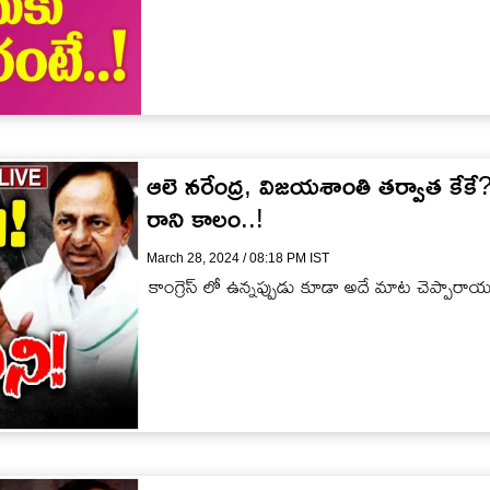
ఆలె నరేంద్ర, విజయశాంతి తర్వాత కేకే? 
రాని కాలం..!
March 28, 2024 / 08:18 PM IST
కాంగ్రెస్ లో ఉన్నప్పుడు కూడా అదే మాట చెప్పారాయ