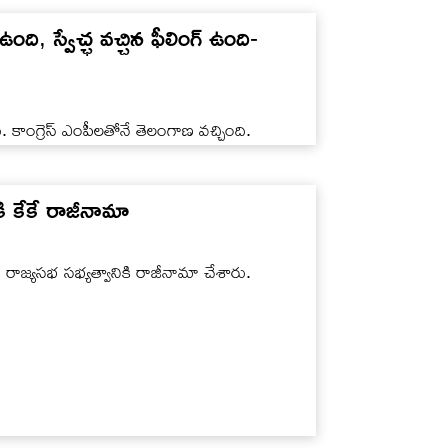
ది, స్వేచ్ఛ వచ్చిన ఫీలింగ్ ఉంది-
ు. కాంగ్రెస్ ఎంపీలతోనే తెలంగాణ వచ్చింది.
కి కేకే రాజీనామా
న రాజ్యసభ సభ్యత్వానికి రాజీనామా చేశారు.