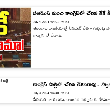
బీఆర్ఎస్ నుంచి కాంగ్రెస్‌లో చేరిన కేకే
July 4, 2024 / 04:01 PM IST
తెలంగాణ రాజకీయాల్లో సీనియర్ నేతగా గుర్తింపు ప
కాంగ్రెస్ లో చేరారు.
కాంగ్రెస్ పార్టీలో చేరిన కేశవరావు.. స్వా
July 3, 2024 / 04:40 PM IST
సీనియర్ నాయకుడు, రాజ్యసభ సభ్యుడు కె. కేశవరావు