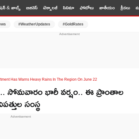
షన్ & జాబ్స్
బిజినెస్
టెక్నాలజీ
సినిమా
ఫోటోలు
జాతీయం
క్రీడలు
మర
ews
#WeatherUpdates
#GoldRates
rtment Has Warns Heavy Rains In The Region On June 22
్.. సోమవారం భారీ వర్షం.. ఈ ప్రాంతాల
ిపత్తుల సంస్థ