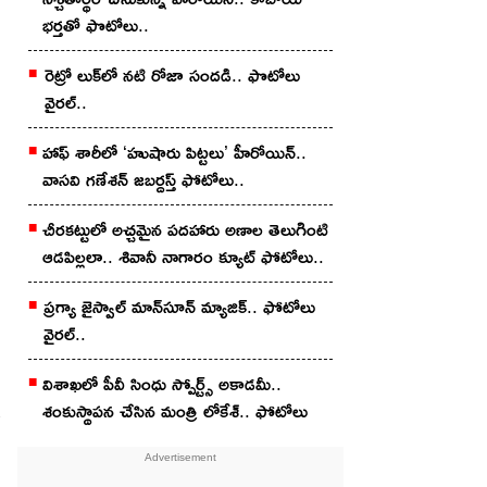
భర్తతో ఫొటోలు..
రెట్రో లుక్‌లో నటి రోజా సందడి.. ఫొటోలు
వైరల్..
హాఫ్ శారీలో ‘హుషారు పిట్టలు’ హీరోయిన్..
వాసవి గణేశన్ జబర్దస్త్ ఫోటోలు..
చీర‌క‌ట్టులో అచ్చ‌మైన ప‌ద‌హారు అణాల తెలుగింటి
ఆడ‌పిల్లలా.. శివానీ నాగారం క్యూట్ ఫోటోలు..
ప్ర‌గ్యా జైస్వాల్ మాన్‌సూన్ మ్యాజిక్‌.. ఫోటోలు
వైర‌ల్‌..
విశాఖ‌లో పీవీ సింధు స్పోర్ట్స్‌ అకాడ‌మీ..
శంకుస్థాప‌న చేసిన మంత్రి లోకేశ్.. ఫోటోలు