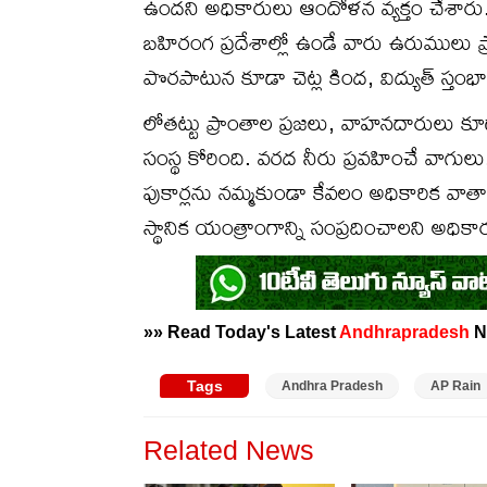
ఉందని అధికారులు ఆందోళన వ్యక్తం చేశారు.
బహిరంగ ప్రదేశాల్లో ఉండే వారు ఉరుములు ప్ర
పొరపాటున కూడా చెట్ల కింద, విద్యుత్ స్తంభా
లోతట్టు ప్రాంతాల ప్రజలు, వాహనదారులు కూడా
సంస్థ కోరింది. వరద నీరు ప్రవహించే వాగులు,
పుకార్లను నమ్మకుండా కేవలం అధికారిక వా
స్థానిక యంత్రాంగాన్ని సంప్రదించాలని అధి
»» Read Today's Latest
Andhrapradesh
N
Tags
Andhra Pradesh
AP Rain
Related News