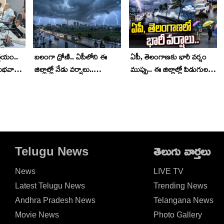
ర్ణయం..
బలంగా ద్రోణి.. ఏపీలోని ఈ
ఏపీ, తెలంగాణకు భారీ వర్షం
ుభవార్త..
జిల్లాల్లో నేడు వర్షాలు..
ముప్పు.. ఈ జిల్లాల్లో పిడుగులతో
్ణయం
పిడుగులు పడే చాన్స్..
వర్షాలు.. ఏ క్షణమైన వర్షం
హెచ్చరికలు జారీ
పడొచ్చు..!
Telugu News
తెలుగు వార్తలు
News
LIVE TV
Latest Telugu News
Trending News
Andhra Pradesh News
Telangana News
Movie News
Photo Gallery