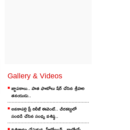
Gallery & Videos
జ్ఞాపకాలు.. పాత ఫొటోలు షేర్ చేసిన శ్రీహరి
తనయుడు..
అనకాపల్లి ప్రీ రిలీజ్ ఈవెంట్.. చీరకట్టులో
సందడి చేసిన సంధ్య వశిష్ఠ..
నిశ్చితార్థం చేసుకున్న హీరోయిన్.. కాబోయే