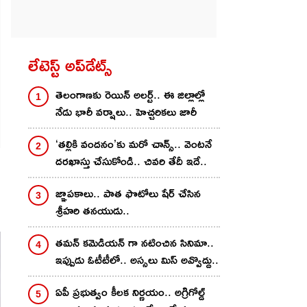
లేటెస్ట్ అప్‌డేట్స్
తెలంగాణకు రెయిన్ అలర్ట్.. ఈ జిల్లాల్లో
నేడు భారీ వర్షాలు.. హెచ్చరికలు జారీ
‘తల్లికి వందనం’కు మరో చాన్స్.. వెంటనే
దరఖాస్తు చేసుకోండి.. చివరి తేదీ ఇదే..
జ్ఞాపకాలు.. పాత ఫొటోలు షేర్ చేసిన
శ్రీహరి తనయుడు..
తమన్ కమెడియన్ గా నటించిన సినిమా..
ఇప్పుడు ఓటీటీలో.. అస్సలు మిస్ అవ్వొద్దు..
ఏపీ ప్రభుత్వం కీలక నిర్ణయం.. అగ్రిగోల్డ్