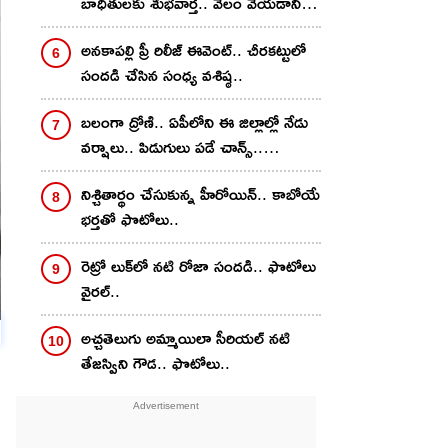
బాధితులకు శుభవార్త.. వేలం వేయడానికి
నిర్ణయం
అనకాపల్లి ప్రీ రిలీజ్ ఈవెంట్.. చీరకట్టులో
సందడి చేసిన సంధ్య వశిష్ఠ..
బలంగా ద్రోణి.. ఏపీలోని ఈ జిల్లాల్లో నేడు
వర్షాలు.. పిడుగులు పడే చాన్స్..
హెచ్చరికలు జారీ
నిశ్చితార్థం చేసుకున్న హీరోయిన్.. కాబోయే
భర్తతో ఫొటోలు..
రెట్రో లుక్‌లో నటి రోజా సందడి.. ఫొటోలు
వైరల్..
అచ్చతెలుగు అమ్మాయిలా సీరియల్ నటి
తేజస్విని గౌడ.. ఫొటోలు..