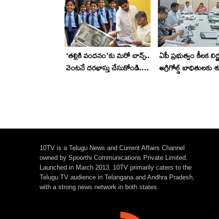
‘తల్లికి వందనం’కు మరో చాన్స్..
ఏపీ ప్రభుత్వం కీలక ని
వెంటనే దరఖాస్తు చేసుకోండి..
అగ్రిగోల్డ్ బాధితులకు శ
చివరి తేదీ ఇదే..
వేలం వేయడానికి నిర
10TV is a Telugu News and Current Affairs Channel
owned by Spoorthi Communications Private Limited.
Launched in March 2013, 10TV primarily caters to the
Telugu TV audience in Telangana and Andhra Pradesh,
with a strong news network in both states.