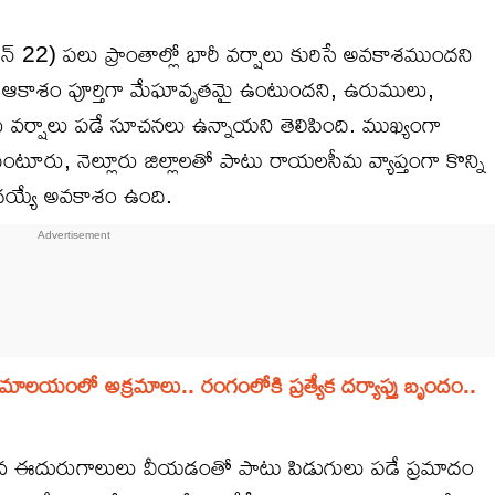
్ 22) పలు ప్రాంతాల్లో భారీ వర్షాలు కురిసే అవకాశముందని
చింది. ఆకాశం పూర్తిగా మేఘావృతమై ఉంటుందని, ఉరుములు,
ు వర్షాలు పడే సూచనలు ఉన్నాయని తెలిపింది. ముఖ్యంగా
ుంటూరు, నెల్లూరు జిల్లాలతో పాటు రాయలసీమ వ్యాప్తంగా కొన్ని
మోదయ్యే అవకాశం ఉంది.
ో అక్రమాలు.. రంగంలోకి ప్రత్యేక దర్యాప్తు బృందం..
ఈదురుగాలులు వీయడంతో పాటు పిడుగులు పడే ప్రమాదం