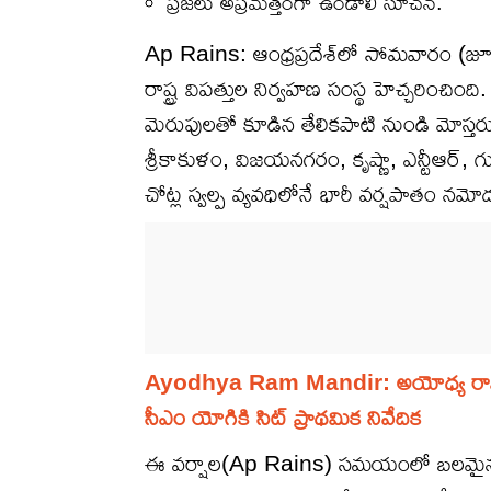
ప్రజలు అప్రమత్తంగా ఉండాలి సూచన.
Ap Rains: ఆంధ్రప్రదేశ్‌లో సోమవారం (జూన
రాష్ట్ర విపత్తుల నిర్వహణ సంస్థ హెచ్చరిం
మెరుపులతో కూడిన తేలికపాటి నుండి మోస్తర
శ్రీకాకుళం, విజయనగరం, కృష్ణా, ఎన్టీఆర్, గ
చోట్ల స్వల్ప వ్యవధిలోనే భారీ వర్షపాతం న
Ayodhya Ram Mandir: అయోధ్య రామాలయంల
సీఎం యోగికి సిట్ ప్రాథమిక నివేదిక
ఈ వర్షాల(Ap Rains) సమయంలో బలమైన 