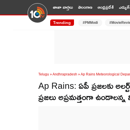
తాజా వార్తలు
తెలంగాణ
ఆంధ్రప్రదేశ్
ఎడ్యుకే
Trending
#PMModi
#MovieRevi
Telugu
»
Andhrapradesh
»
Ap Rains Meteorological Depa
Ap Rains: ఏపీ ప్రజలకు అలర్ట
ప్రజలు అప్రమత్తంగా ఉండాలన్న వ