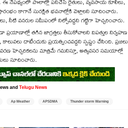
 ఈ నేపథ్యంలో పొలాల్లో పనిచేసే రైతులు, వ్యవసాయ కూలీలు,
ారంభం కాగానే సురక్షిత భవనాల్లోకి వెళ్లాలని సూచించారు.
లు, నీటి వనరుల సమీపంలో నిల్చోవద్దని గట్టిగా హెచ్చరించారు.
 ప్రయాణాల్లో తగిన జాగ్రత్తలు తీసుకోవాలని విపత్తుల నిర్వహణ
 కాలువలు దాటేందుకు ప్రయత్నించవద్దని స్పష్టం చేసింది. ప్రజలు
తావరణ హెచ్చరికలను మాత్రమే గమనిస్తూ, అత్యవసర సమయాల్లో
కారులు సూచించారు.
ews and
Telugu News
Ap Weather
APSDMA
Thunder storm Warning