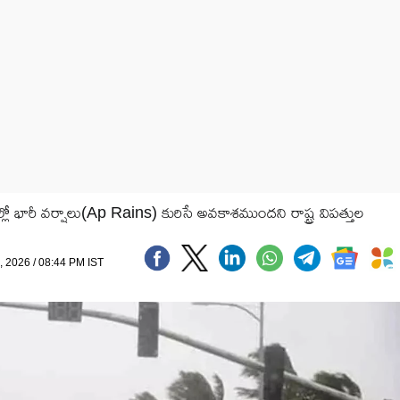
లో భారీ వర్షాలు(Ap Rains) కురిసే అవకాశముందని రాష్ట్ర విపత్తుల
, 2026 / 08:44 PM IST