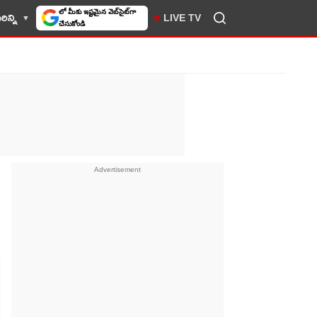
లో మీకు ఇష్టమైన వెబ్‌సైట్‌గా
ిన్ని
LIVE TV
చేసుకోండి