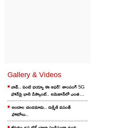
Gallery & Videos
వావ్.. ఏంటి భయ్యా ఈ ఆఫర్! శాంసంగ్ 5G
ఫోన్‌పై భారీ డిస్కౌంట్.. అమెజాన్‌లో ఎంత
తగ్గిందంటే?
అందాల చంద‌మామ‌.. రుక్మిణి వసంత్
ఫోటోలు..
జీవితం ఇప్పటికే చాలా సంక్లిష్టంగా ఉంది..