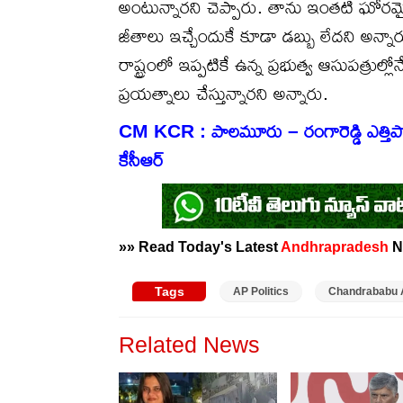
అంటున్నారని చెప్పారు. తాను ఇంతటి ఘోరమైన 
జీతాలు ఇచ్చేందుకే కూడా డబ్బు లేదని అన్నార
రాష్ట్రంలో ఇప్పటికే ఉన్న ప్రభుత్వ ఆసుపత్రుల్ల
ప్రయత్నాలు చేస్తున్నారని అన్నారు.
CM KCR : పాలమూరు – రంగారెడ్డి ఎత్తిపో
కేసీఆర్
»» Read Today's Latest
Andhrapradesh
N
Tags
AP Politics
Chandrababu 
Related News