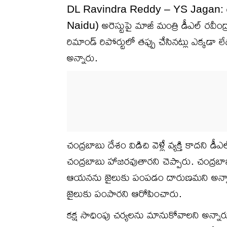
DL Ravindra Reddy – YS Jagan: టీ
Naidu) అరెస్టుపై మాజీ మంత్రి డీఎల్ రవీంద్
రిమాండ్ రిపోర్టులో తప్పు చేసినట్లు ఎక్కడ
అన్నారు.
చంద్రబాబు దేశం విడిచి వెళ్లే వ్యక్తి కాదని డీ
చంద్రబాబు హాజరవుతారని చెప్పారు. చంద్ర
ఆయనను జైలుకు పంపడం దారుణమని అన్నారు. 
జైలుకు పంపారని ఆరోపించారు.
కక్ష సాధింపు చర్యలను మానుకోవాలని అన్నారు.