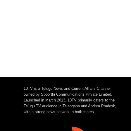
10TV is a Telugu News and Current Affairs Channel
owned by Spoorthi Communications Private Limited.
Launched in March 2013, 10TV primarily caters to the
Telugu TV audience in Telangana and Andhra Pradesh,
with a strong news network in both states.