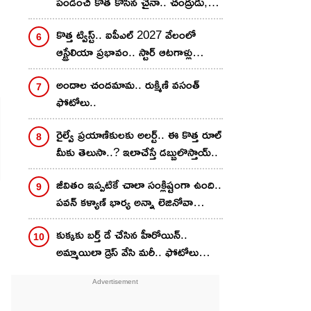
పండించి కోత కోసిన చైనా.. చంద్రుడు,
అంగారకుడిపై వ్యవసాయానికి తొలి
కొత్త ట్విస్ట్.. ఐపీఎల్‌ 2027 వేలంలో
అడుగు..
ఆస్ట్రేలియా ప్రభావం.. స్టార్ ఆటగాళ్లు
దూరమైతే ధరలు పెరిగేది వీళ్లకే!
అందాల చంద‌మామ‌.. రుక్మిణి వసంత్
ఫోటోలు..
రైల్వే ప్రయాణికులకు అలర్ట్.. ఈ కొత్త రూల్
మీకు తెలుసా..? ఇలాచేస్తే డబ్బులొస్తాయ్..
జీవితం ఇప్పటికే చాలా సంక్లిష్టంగా ఉంది..
ప‌వ‌న్ కళ్యాణ్ భార్య అన్నా లెజినోవా
ఫోటోలు..
కుక్క‌కు బ‌ర్త్ డే చేసిన హీరోయిన్‌..
అమ్మాయిలా డ్రెస్ వేసి మ‌రీ.. ఫోటోలు
వైర‌ల్‌..