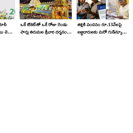
 మోదీ
ఒకే టికెట్‌తో ఒకే రోజు రెండు
తల్లికి వందనం రూ.13వేలపై
ు చెప్పిన
సార్లు తిరుమల శ్రీవారి దర్శనం..
లబ్ధిదారులకు మరో గుడ్‌న్యూస్..
..
ఇలా చేయండి..
ప్రభుత్వం కీలక ప్రకటన