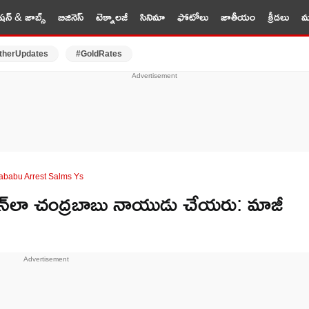
షన్ & జాబ్స్
బిజినెస్
టెక్నాలజీ
సినిమా
ఫోటోలు
జాతీయం
క్రీడలు
మర
therUpdates
#GoldRates
ababu Arrest Salms Ys
‌లా చంద్రబాబు నాయుడు చేయరు: మాజీ