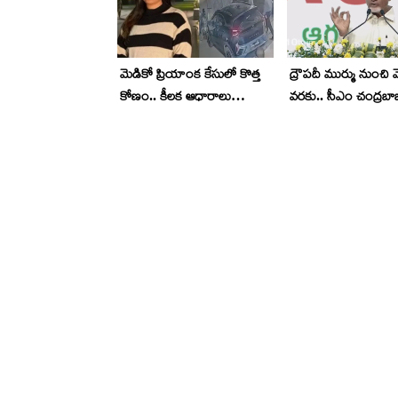
మెడికో ప్రియాంక కేసులో కొత్త
ద్రౌపదీ ముర్ము నుంచి
కోణం.. కీలక ఆధారాలు
వరకు.. సీఎం చంద్రబాబ
సేకరించిన పోలీసులు..
‘సంకల్ప’ సక్సెస్ మంత్ర