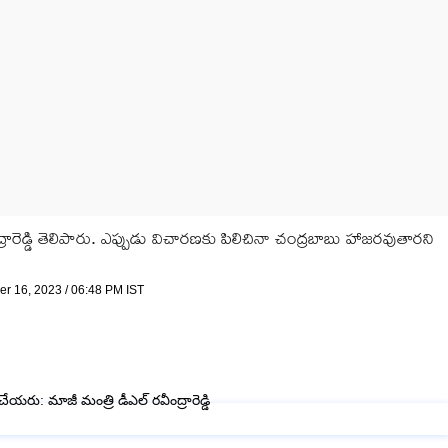
వీంద్రారెడ్డి తెలిపారు. ఎప్పుడు విచారణకు పిలిచినా చంద్రబాబు హాజరవుతారని
er 16, 2023 / 06:48 PM IST