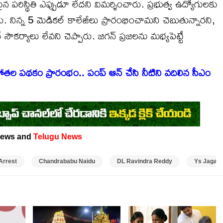
పరిస్థితి ఎప్పుడూ లేదని విమర్శించారు. ప్రభుత్వ ఉద్యోగులకు
ు. నిన్న 5 మెడికల్ కాలేజీలు ప్రారంభించామని చెబుతున్నారని,
ోనే సౌకర్యాలు లేవని చెప్పారు. జగన్ ప్రజలను మభ్యపెట్టే
తల పథకం ప్రారంభం.. పంప్ ఆన్ చేసి నీటిని వదిలిన సీఎం
ews and
Telugu News
Arrest
Chandrababu Naidu
DL Ravindra Reddy
Ys Jagan