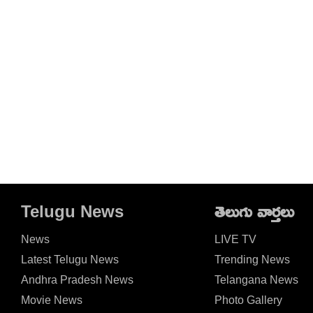
Telugu News
తెలుగు వార్తలు
News
LIVE TV
Latest Telugu News
Trending News
Andhra Pradesh News
Telangana News
Movie News
Photo Gallery