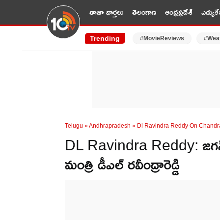
తాజా వార్తలు
తెలంగాణ
ఆంధ్రప్రదేశ్
ఎడ్యుకే
Trending
#MovieReviews
#Wea
Telugu
»
Andhrapradesh
»
Dl Ravindra Reddy On Chandr
DL Ravindra Reddy: జగన్
మంత్రి డీఎల్ రవీంద్రారెడ్డి