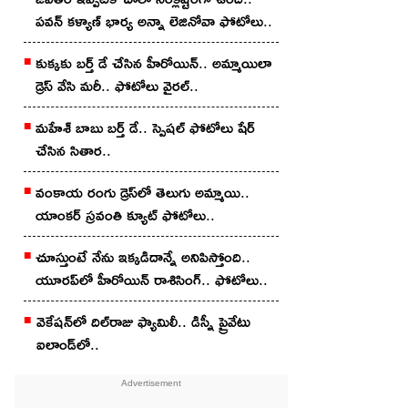
ప‌వ‌న్ కళ్యాణ్ భార్య అన్నా లెజినోవా ఫోటోలు..
కుక్క‌కు బ‌ర్త్ డే చేసిన హీరోయిన్‌.. అమ్మాయిలా
డ్రెస్ వేసి మ‌రీ.. ఫోటోలు వైర‌ల్‌..
మ‌హేశ్ బాబు బ‌ర్త్ డే.. స్పెష‌ల్ ఫోటోలు షేర్
చేసిన సితార‌..
వంకాయ రంగు డ్రెస్‌లో తెలుగు అమ్మాయి..
యాంక‌ర్ స్ర‌వంతి క్యూట్ ఫోటోలు..
చూస్తుంటే నేను ఇక్కడిదాన్నే అనిపిస్తోంది..
యూర‌ప్‌లో హీరోయిన్ రాశిసింగ్.. ఫోటోలు..
వెకేష‌న్‌లో దిల్‌రాజు ఫ్యామిలీ.. డిస్నీ ప్రైవేటు
ఐలాండ్‌లో..