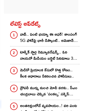
లేటెస్ట్ అప్‌డేట్స్
వావ్.. ఏంటి భయ్యా ఈ ఆఫర్! శాంసంగ్
5G ఫోన్‌పై భారీ డిస్కౌంట్.. అమెజాన్‌లో
ఎంత తగ్గిందంటే?
టాక్సిక్ స్టార్ల రెమ్యూనరేషన్స్.. ఓరి
నాయ‌నో మీడియం బ‌డ్జెట్ సినిమాలు 3
లేదా 4 తీయొచ్చు?
మెడికో ప్రియాంక కేసులో కొత్త కోణం..
కీలక ఆధారాలు సేకరించిన పోలీసులు..
ద్రౌపదీ ముర్ము నుంచి మోదీ వరకు.. సీఎం
చంద్రబాబు చెప్పిన ‘సంకల్ప’ సక్సెస్
మంత్ర..
అంతరిక్షంలోనే వ్యవసాయం..! వరి పంట