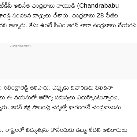
డీపీ అధినేత చంద్రబాబు నాయుడి (Chandrababu
రారెడ్డి సంచలన వ్యాఖ్యలు చేశారు. చంద్రబాబు 28 పేజీల
ా లేదని అన్నారు. కేసు ఉంటే సీఎం జగన్ లాగా చంద్రబాబు చేయరని
ఎల్ రవీంద్రారెడ్డి తెలిపారు. ఎప్పుడు విచారణకు పిలిచినా
బాబు ఈ వయసులో ఆరోగ్య సమస్యలు ఎదుర్కొంటున్నారని,
జగన్ కక్ష సాధింపు చర్యల్లో భాగంగానే చంద్రబాబును
 రాష్ట్రంలో విద్యుత్తును కొనేందుకు డబ్బు లేదని అధికారులు