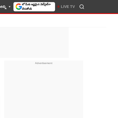
ిన్ని
LIVE TV
10TV సెలెక్ట్ చేసుకోండి