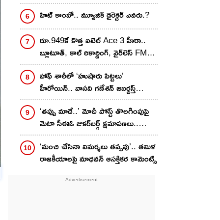
ఫిదానే.. ఫుల్ డిటెయిల్స్!
హిట్ కాంబో.. మ్యూజిక్ డైరెక్టర్ ఎవరు.?
రూ.949కే కొత్త ఐటెల్ Ace 3 హీరా..
బ్లూటూత్, కాల్ రికార్డింగ్, వైర్‌లెస్ FMతో
అదిరే ఫీచర్ ఫోన్!
హాఫ్ శారీలో ‘హుషారు పిట్టలు’
హీరోయిన్.. వాసవి గణేశన్ జబర్దస్త్
ఫోటోలు..
‘తప్పు మాదే..’ మోదీ పోస్ట్ తొలగింపుపై
మెటా సీఈఓ జుకర్‌బర్గ్ క్షమాపణలు..
అసలేం జరిగిందంటే?
‘మంచి చేసినా విమర్శలు తప్పవు’.. తమిళ
రాజకీయాలపై మాధవన్ ఆసక్తికర కామెంట్స్