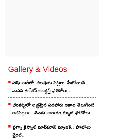
Gallery & Videos
హాఫ్ శారీలో ‘హుషారు పిట్టలు’ హీరోయిన్..
వాసవి గణేశన్ జబర్దస్త్ ఫోటోలు..
చీర‌క‌ట్టులో అచ్చ‌మైన ప‌ద‌హారు అణాల తెలుగింటి
ఆడ‌పిల్లలా.. శివానీ నాగారం క్యూట్ ఫోటోలు..
ప్ర‌గ్యా జైస్వాల్ మాన్‌సూన్ మ్యాజిక్‌.. ఫోటోలు
వైర‌ల్‌..