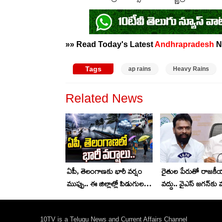
»» Read Today's Latest
Andhrapradesh
N
Tags
ap rains
Heavy Rains
Related News
ఏపీ, తెలంగాణకు భారీ వర్షం
రైతుల పేరుతో రాజకీ
ముప్పు.. ఈ జిల్లాల్లో పిడుగులతో
వద్దు.. వైఎస్ జగన్‌కు 
వర్షాలు.. ఏ క్షణమైన వర్షం
సుభాష్ కౌంటర్!
పడొచ్చు..!
10TV is a Telugu News and Current Affairs Channel