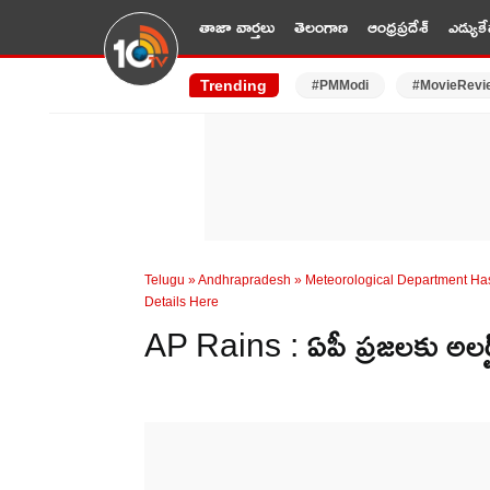
తాజా వార్తలు
తెలంగాణ
ఆంధ్రప్రదేశ్
ఎడ్యుకే
Trending
#PMModi
#MovieRevi
Telugu
»
Andhrapradesh
»
Meteorological Department Has 
Details Here
AP Rains : ఏపీ ప్రజలకు అలర్ట్.