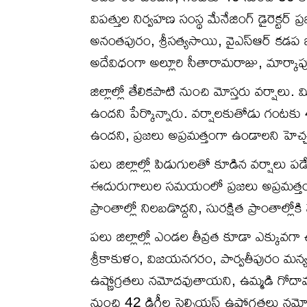
విపత్తుల నిర్వహణ సంస్థ మేనేజింగ్ డైరెక్టర్ ప
అనంతపురం, శ్రీసత్యసాయి, వైఎస్ఆర్ కడప జి
అదేవిధంగా అల్లూరి సీతారామరాజు, మార్కా
జిల్లాల్లో తేలికపాటి నుంచి మోస్తరు వర్షాలు. 
ఉందని పేర్కొన్నారు. వర్షాలకుతోడు గంటకు
ఉందని, ప్రజలు అప్రమత్తంగా ఉండాలని హెచ్
పలు జిల్లాల్లో పిడుగులతో కూడిన వర్షాల
ఈదురుగాలుల సమయంలో ప్రజలు అప్రమత్తంగా ఉం
ప్రాంతాల్లో నిలబడొద్దని, సురక్షిత ప్రాంతాల్లో
పలు జిల్లాల్లో ఎండల తీవ్రత కూడా ఎక్కువగ
శ్రీకాకుళం, విజయనగరం, పార్వతీపురం మన్యం
ఉష్ణోగ్రతలు నమోదవుతాయని, ఉమ్మడి గోదావరి,
నుంచి 42 డిగ్రీల సెల్సియస్ ఉష్ణోగ్రతలు 