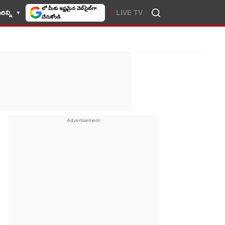
ిన్ని
LIVE TV
10TV సెలెక్ట్ చేసుకోండి