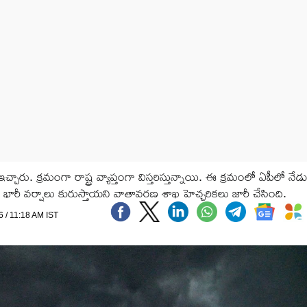
రు. క్రమంగా రాష్ట్ర వ్యాప్తంగా విస్తరిస్తున్నాయి. ఈ క్రమంలో ఏపీలో నేడ
 భారీ వర్షాలు కురుస్తాయని వాతావరణ శాఖ హెచ్చరికలు జారీ చేసింది.
6 / 11:18 AM IST