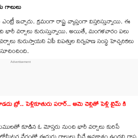
ు గాలులు
ీ ఇచ్చారు. క్రమంగా రాష్ట్ర వ్యాప్తంగా విస్తరిస్తున్నాయి. ఈ
నుంచి భారీ వర్షాలు కురుస్తున్నాయి. అయితే, మంగళవారం పలు
వర్షాలు కురుస్తాయని ఏపీ విపత్తుల నిర్వహణ సంస్థ హెచ్చరికలు
 సూచించింది.
బ్రో.. పెళ్లికూతురు పరార్.. ఆమె చెల్లితో పెళ్లి టైమ్ కి
ులతో కూడిన ఓ మోస్తరు నుంచి భారీ వర్షాలు కురిసే
మీటర్ల వేగంతో ఈదురు గాలులు వీచే అవకాశం ఉందని రాష్ట్ర