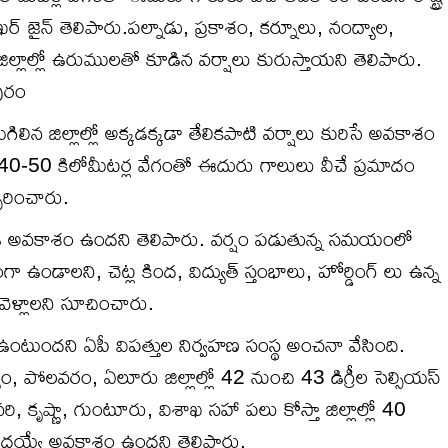
్రఖర్ జైన్ తెలిపారు.పల్నాడు, ప్రకాశం, కర్నూలు, నంద్యాల,
ల్లాల్లో ఉరుములతో కూడిన వర్షాలు కురుస్తాయని తెలిపారు.
పురం
మిగిలిన జిల్లాల్లో అక్కడక్కడా తేలికపాటి వర్షాలు కురిసే అవకాశం
 40-50 కిలోమీటర్ల వేగంతో ఈదురు గాలులు వీచే ప్రమాదం
చరించారు.
ు పడే అవకాశం ఉందని తెలిపారు. వర్షం పడుతున్న సమయంలో
డాలని, చెట్ల కింద, విద్యుత్ స్తంభాలు, హోర్డింగ్ లు ఉన్న
కి వెళ్లాలని సూచించారు.
ా ఉంటుందని ఏపీ విపత్తుల నిర్వహణ సంస్థ అంచనా వేసింది.
, పోలవరం, ఏలూరు జిల్లాల్లో 42 నుంచి 43 డిగ్రీల సెల్సియస్
 కృష్ణా, గుంటూరు, విశాఖ సహా పలు కోస్తా జిల్లాల్లో 40
నమోదయ్యే అవకాశం ఉందని తెలిపారు.