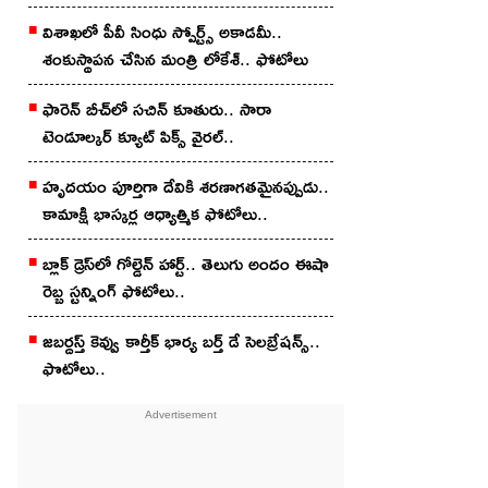
విశాఖ‌లో పీవీ సింధు స్పోర్ట్స్‌ అకాడ‌మీ..
శంకుస్థాప‌న చేసిన మంత్రి లోకేశ్.. ఫోటోలు
ఫారెన్ బీచ్‌లో స‌చిన్ కూతురు.. సారా
టెండూల్క‌ర్‌ క్యూట్ పిక్స్ వైర‌ల్‌..
హృదయం పూర్తిగా దేవికి శరణాగతమైనప్పుడు..
కామాక్షి భాస్క‌ర్ల ఆధ్యాత్మిక ఫోటోలు..
బ్లాక్ డ్రెస్‌లో గోల్డెన్ హార్ట్.. తెలుగు అందం ఈషా
రెబ్బ స్ట‌న్నింగ్‌ ఫోటోలు..
జబర్దస్త్ కెవ్వు కార్తీక్ భార్య బర్త్ డే సెలబ్రేషన్స్..
ఫొటోలు..