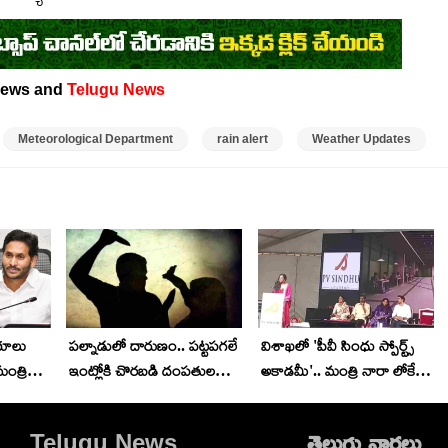
ews and
Telugu News
Meteorological Department
rain alert
Weather Updates
యాలు
పల్నాడులో దారుణం.. పట్టపగలే
విశాఖలో 'పీవీ సింధు స్పోర్ట్స్
మంత్రి
ఇంట్లోకి చొరబడి దంపతులపై
అకాడమీ'.. మంత్రి నారా లోకేశ్
దాడి.. రాడ్డుతో కొట్టి, గొంతు
చేతుల మీదుగా శంకుస్థాపన
కోసి..
Telugu News
తెలుగు వార్తలు