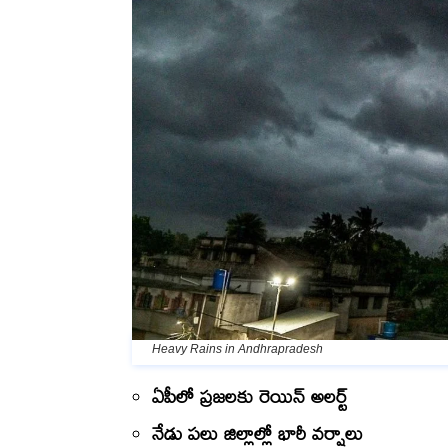
Heavy Rains in Andhrapradesh
ఏపీలో ప్రజలకు రెయిన్ అలర్ట్
నేడు పలు జిల్లాల్లో భారీ వర్షాలు