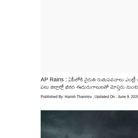
AP Rains : ఏపీలోకి నైరుతి రుతుపవనాలు ఎంట్రీ ఇచ్చా
పలు జిల్లాల్లో భీకర ఈదురుగాలులతో మోస్తరు నుంచి
Published By:
Harish Thanniru
, Updated On : June 9, 202