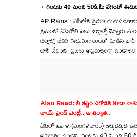
గంటకు 40 నుంచి 50కి.మీ వేగంతో ఈదుర
AP Rains : ఏపీలోకి నైరుతి రుతుపవనాలు ఎంట్ర
క్రమంలో ఏపీలోని పలు జిల్లాల్లో మోస్తరు 
జిల్లాల్లో భీకర ఈదురుగాలులతో కూడిన భారీ 
జారీ చేసింది. ప్రజలు అప్రమత్తంగా ఉండాలని
Also Read: నీ కష్టం పగోడికి కూడా రాకూడదు 
బాయ్ ఫ్రెండ్ ఎంట్రీ.. ఆ తర్వాత..
ఏపీలో ఇవాళ (మంగళవారం) అక్కడక్కడ ఉరుమ
అవకాశం ఉందని, గంటకు 40 నుంచి 50 కిలో