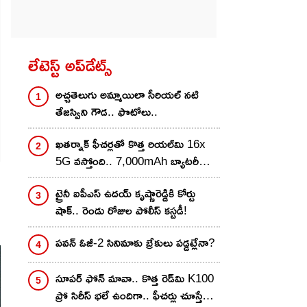
లేటెస్ట్ అప్‌డేట్స్
అచ్చతెలుగు అమ్మాయిలా సీరియల్ నటి
తేజస్విని గౌడ.. ఫొటోలు..
ఖతర్నాక్ ఫీచర్లతో కొత్త రియల్‌మి 16x
5G వస్తోంది.. 7,000mAh బ్యాటరీ
ు
అదుర్స్, లాంచ్ ఎప్పుడంటే?
ట్రైనీ ఐపీఎస్ ఉదయ్ కృష్ణారెడ్డికి కోర్టు
షాక్.. రెండు రోజుల పోలీస్ కస్టడీ!
పవన్ ఓజీ-2 సినిమాకు బ్రేకులు పడ్డట్లేనా?
సూపర్ ఫోన్ మావా.. కొత్త రెడ్‌మి K100
ప్రో సిరీస్ భలే ఉందిగా.. ఫీచర్లు చూస్తే