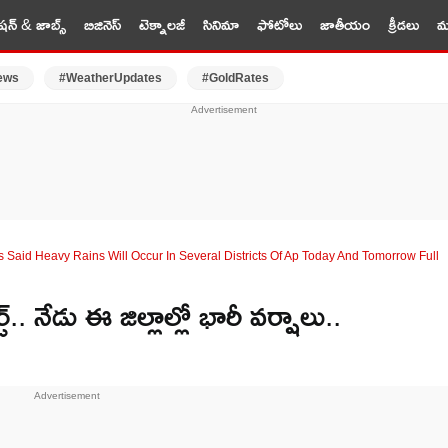
షన్ & జాబ్స్
బిజినెస్
టెక్నాలజీ
సినిమా
ఫోటోలు
జాతీయం
క్రీడలు
మర
ews
#WeatherUpdates
#GoldRates
Said Heavy Rains Will Occur In Several Districts Of Ap Today And Tomorrow Full
. నేడు ఈ జిల్లాల్లో భారీ వర్షాలు..