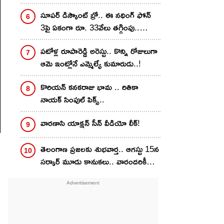
సూపర్ డిస్కౌంట్ బ్రో.. ఈ నథింగ్ ఫోన్
3పై ఏకంగా రూ. 33వేలు తగ్గింపు..
అమెజాన్‌లో ఇలా కొన్నారంటే?
పటోళ్ల రూపారెడ్డి అరెస్టు.. కొన్ని రోజులుగా
ఆమె ఇంట్లోనే ఎమ్మెల్యే కుమారుడు..!
కొరియన్‌ కనకరాజు భామ .. రితికా
నాయ‌క్ సింపుల్ పిక్స్‌..
వారణాసి యాక్షన్ సీన్ వీడియో లీక్!
తెలంగాణ ప్రజలకు శుభవార్త.. ఆగస్టు 15న
సర్కార్ మూడు కానుకలు.. వారందరికీ
లబ్ధి..