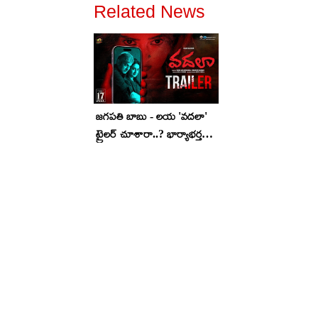
Related News
జగపతి బాబు - లయ 'వదలా'
ట్రైలర్ చూశారా..? భార్యాభర్తల
మధ్యలోకి ఇంకో అమ్మాయి వస్తే..