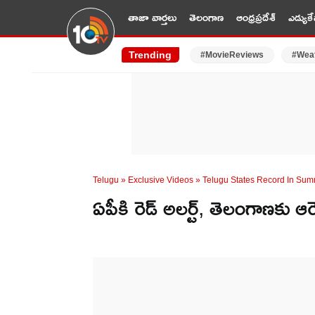
తాజా వార్తలు
తెలంగాణ
ఆంధ్రప్రదేశ్
ఎడ్యుకే
Trending
#MovieReviews
#Wea
Telugu
»
Exclusive Videos
»
Telugu States Record In Su
ఏపీకి రెడ్ అలర్ట్, తెలంగాణకు ఆరె