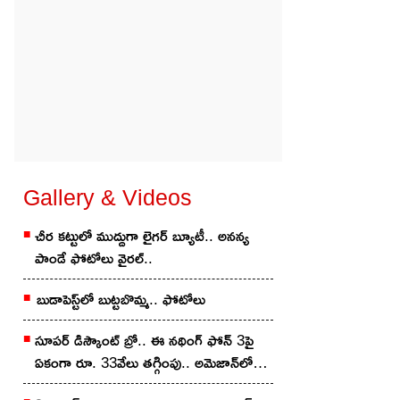
Gallery & Videos
చీర క‌ట్టులో ముద్దుగా లైగ‌ర్ బ్యూటీ.. అన‌న్య
పాండే ఫోటోలు వైర‌ల్..
బుడాపెస్ట్‌లో బుట్టబొమ్మ‌.. ఫోటోలు
సూపర్ డిస్కౌంట్ బ్రో.. ఈ నథింగ్ ఫోన్ 3పై
ఏకంగా రూ. 33వేలు తగ్గింపు.. అమెజాన్‌లో
ఇలా కొన్నారంటే?