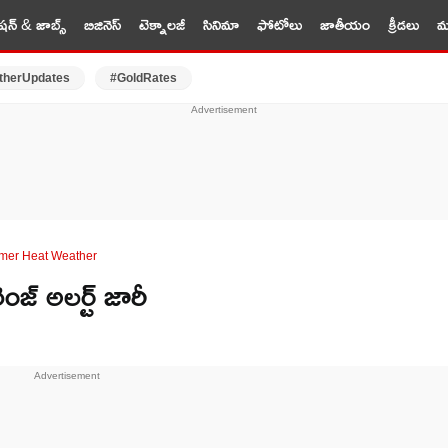
షన్ & జాబ్స్
బిజినెస్
టెక్నాలజీ
సినిమా
ఫోటోలు
జాతీయం
క్రీడలు
మర
therUpdates
#GoldRates
mmer Heat Weather
ంజ్ అలర్ట్ జారీ