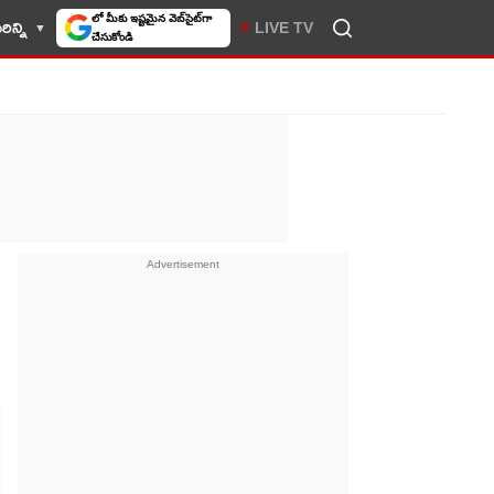
ిన్ని
LIVE TV
10TV సెలెక్ట్ చేసుకోండి