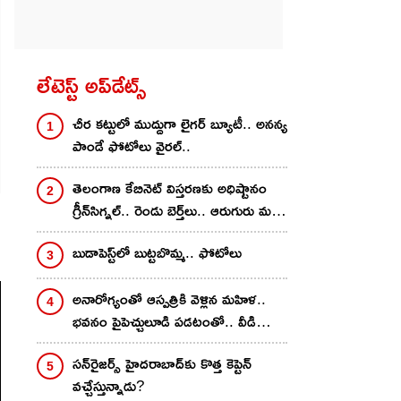
లేటెస్ట్ అప్‌డేట్స్
చీర క‌ట్టులో ముద్దుగా లైగ‌ర్ బ్యూటీ.. అన‌న్య
పాండే ఫోటోలు వైర‌ల్..
తెలంగాణ కేబినెట్ విస్తరణకు అధిష్టానం
గ్రీన్‌సిగ్నల్.. రెండు బెర్త్‌లు.. ఆరుగురు మధ్య
పోటీ
బుడాపెస్ట్‌లో బుట్టబొమ్మ‌.. ఫోటోలు
అనారోగ్యంతో ఆస్పత్రికి వెళ్లిన మహిళ..
భవనం పైపెచ్చులూడి పడటంతో.. వీడియో
వైరల్..
స‌న్‌రైజ‌ర్స్ హైద‌రాబాద్‌కు కొత్త కెప్టెన్
వ‌చ్చేస్తున్నాడు?