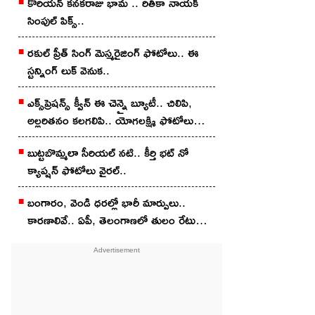
కొరియన్‌ కనకరాజు భామ .. రితికా నాయ‌క్
సింపుల్ పిక్స్‌..
ర‌కుల్ ప్రీత్ సింగ్ మెస్మ‌రైజింగ్ ఫోటోలు.. ఈ
స్ట‌న్నింగ్ లుక్ వెనుక‌..
ఎక్స్‌ప్రెష‌న్స్ క్వీన్ ఈ చెన్నై బ్యూటీ.. చిలిపి,
అల్ల‌రిత‌నం క‌ల‌గ‌లిపి.. యోగలక్ష్మి ఫోటోలు
వైర‌ల్‌..
బుట్ట‌బొమ్మ‌లా సీరియ‌ల్ న‌టి.. కీర్తి భ‌ట్‌ నో
క్యాప్ష‌న్‌ ఫోటోలు వైర‌ల్‌..
బంగారం, వెండి ధరల్లో భారీ మార్పులు..
కారణాలివే.. ఏపీ, తెలంగాణలో తులం రేటు
ఎంతంటే?