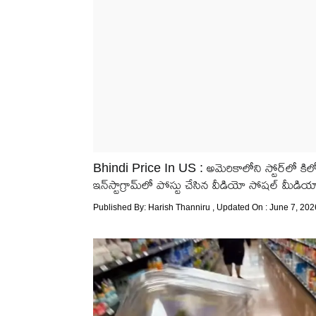
Bhindi Price In US : అమెరికాలోని స్టోర్‌ల
ఇన్‌స్టాగ్రామ్‌లో పోస్టు చేసిన వీడియో సోషల్ మీడియ
Published By:
Harish Thanniru
, Updated On : June 7, 202