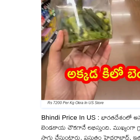
Rs 7200 Per Kg Okra In US Store
Bhindi Price In US : భారతదేశంలో అన
బెండకాయ చౌకగానే లభిస్తుంది. ముఖ్యంగా గ
సాగు చేస్తుంటారు. ప్రస్తుతం హైదరాబాద్,