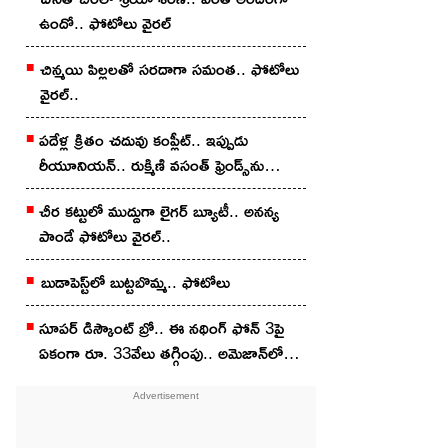
ఉందో.. ఫోటోలు వైర‌ల్
చిన్మ‌యి పిల్ల‌ల‌తో స‌ర‌దాగా సమంత‌.. ఫోటోలు
వైర‌ల్..
ప‌దేళ్ల క్రితం చ‌దువు కంప్లీట్.. ఇప్పుడు
రీయూనియన్.. రుక్మిణి వసంత్ ఫ్రెండ్స్‌ను
చూశారా?
చీర క‌ట్టులో ముద్దుగా లైగ‌ర్ బ్యూటీ.. అన‌న్య
పాండే ఫోటోలు వైర‌ల్..
బుడాపెస్ట్‌లో బుట్టబొమ్మ‌.. ఫోటోలు
సూపర్ డిస్కౌంట్ బ్రో.. ఈ నథింగ్ ఫోన్ 3పై
ఏకంగా రూ. 33వేలు తగ్గింపు.. అమెజాన్‌లో
ఇలా కొన్నారంటే?