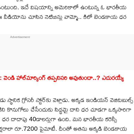
ఉంటుంది. ఇదే విషయాన్ని అమెరికాలో ఉంటున్న ఓ భారతీయ
 వీడియోను చూసిన నెటిజన్లు వామ్మో.. కిలో బెండకాయ ధర
ెండి హాల్‌మార్కింగ్ తప్పనిసరి అవుతుందా..? ఎదురయ్యే
ానిక గ్రోసరీ స్టోర్‌కు వెళ్లాడు. అక్కడ ఇండియన్ వెజిటబుల్స్
ిని కొనుగోలు చేసేందుకు సిద్ధమై దాని ధర చూడగా ఒక్కసారిగా
ధర దాదాపు 40డాలర్లుగా ఉంది. మన భారతీయ కరెన్సీ
ర అక్షరాలా రూ.7200 పైమాటే. దీంతో అతను అక్కడి బెండకాయ