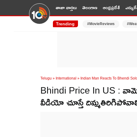
తాజా వార్తలు
తెలంగాణ
ఆంధ్రప్రదేశ్
ఎడ్యుకే
Trending
#MovieReviews
#Wea
Telugu
»
International
»
Indian Man Reacts To Bhendi Sold
Bhindi Price In US : వామ్
వీడియో చూస్తే దిమ్మతిరిగిపోవాల్