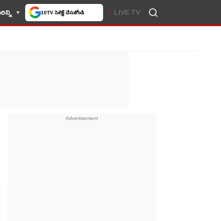
ిన్ని
LIVE TV
10TV సెలెక్ట్ చేసుకోండి