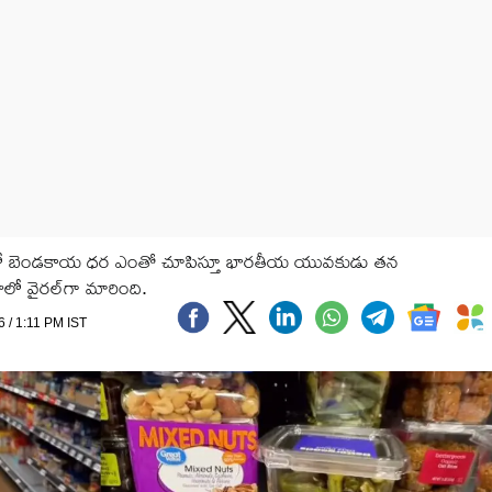
ో కిలో బెండకాయ ధర ఎంతో చూపిస్తూ భారతీయ యువకుడు తన
ాలో వైరల్‌గా మారింది.
6 / 1:11 PM IST