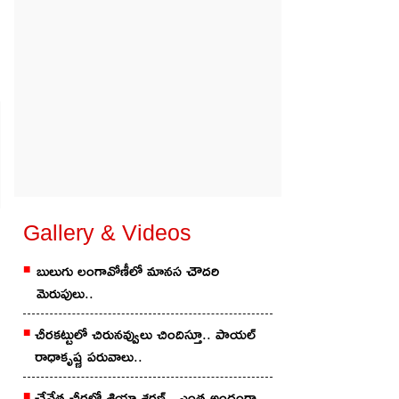
Gallery & Videos
బులుగు లంగావోణీలో మానస చౌదరి
మెరుపులు..
చీరకట్టులో చిరునవ్వులు చిందిస్తూ.. పాయల్
రాధాకృష్ణ పరువాలు..
చేనేత చీర‌లో శ్రియా శ‌ర‌ణ్‌.. ఎంత అందంగా