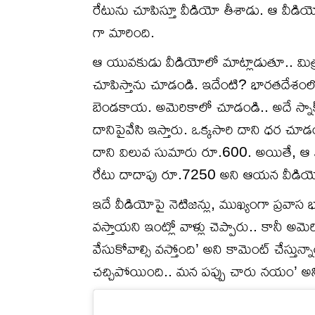
రేటును చూపిస్తూ వీడియో తీశాడు. ఆ వీడియోన
గా మారింది.
ఆ యువకుడు వీడియోలో మాట్లాడుతూ.. మిత్
చూపిస్తాను చూడండి. ఇదేంటి? భారతదే
బెండకాయ. అమెరికాలో చూడండి.. అదే స్నాక్
దానిపై‌వేసి ఇస్తారు. ఒక్కసారి దాని ధర చూ
దాని విలువ సుమారు రూ.600. అయితే, ఆ ప్
రేటు దాదాపు రూ.7250 అని ఆయన వీడియోలో
ఇదే వీడియోపై నెటిజన్లు, ముఖ్యంగా ప్రవాస
వస్తాయని ఇంట్లో వాళ్లు చెప్పారు.. కానీ అమ
వేసుకోవాల్సి వస్తోంది’ అని కామెంట్ చేస
చచ్చిపోయింది.. మన పప్పు చారు నయం’ అని