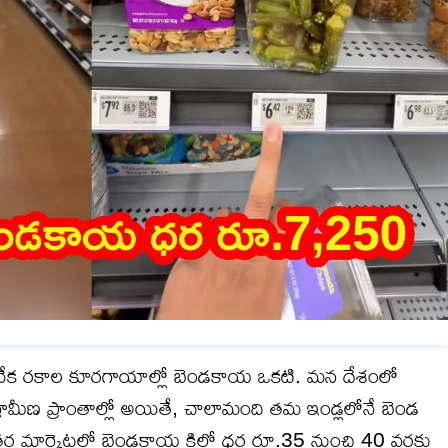
ేక రకాల కూరగాయాల్లో బెండకాయ ఒకటి. మన దేశంలో
్రామీణ ప్రాంతాల్లో అయితే, చాలామంది తమ ఇండ్లలోనే బెండ
 ఇతర మార్కెట్లలో బెండకాయ కిలో ధర రూ.35 నుంచి 40 వరకు