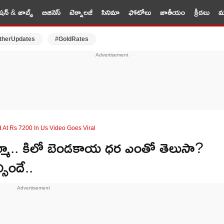
షన్ & జాబ్స్
బిజినెస్
టెక్నాలజీ
సినిమా
ఫోటోలు
జాతీయం
క్రీడలు
మర
therUpdates
#GoldRates
 At Rs 7200 In Us Video Goes Viral
మో.. కిలో బెండకాయ ధర ఎంతో తెలుసా?
సిందే..