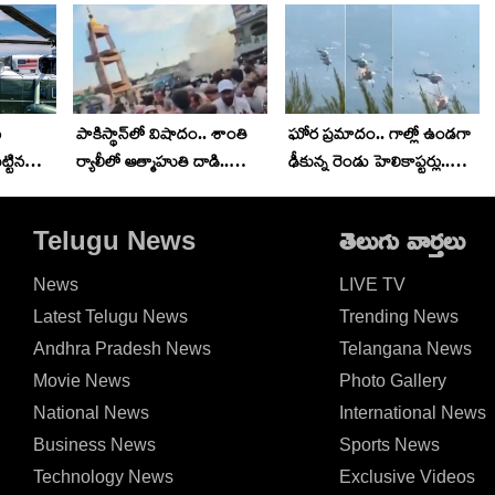
న
పాకిస్థాన్‌లో విషాదం.. శాంతి
ఘోర ప్రమాదం.. గాల్లో ఉండగా
ట్టిన
ర్యాలీలో ఆత్మాహుతి దాడి..
ఢీకున్న రెండు హెలికాప్టర్లు..
ిందంటే?
14మంది మృతి..
గిరగిరా తిరుగుతూ.. వీడియో
వైరల్
Telugu News
తెలుగు వార్తలు
News
LIVE TV
Latest Telugu News
Trending News
Andhra Pradesh News
Telangana News
Movie News
Photo Gallery
National News
International News
Business News
Sports News
Technology News
Exclusive Videos