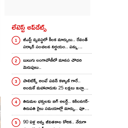
లేటెస్ట్ అప్‌డేట్స్
జీఎస్టీ వ్యవస్థలో కీలక మార్పులు.. రేవంత్
సర్కార్ సంచలన నిర్ణయం.. పన్ను
ఎగవేతదారులకు చెక్
బులుగు లంగావోణీలో మానస చౌదరి
మెరుపులు..
పాలిటిక్స్ అంటే పవన్ కళ్యాణ్ గారే..
అందుకే మహానాడుకు 25 లక్షలు ఇచ్చాను..
నాగవంశీ కామెంట్స్..
తిరుమల భక్తులకు బిగ్ అలర్ట్.. కరీంనగర్-
తిరుపతి రైలు సమయాల్లో మార్పు.. పూర్తి
డీటెయిల్స్ ఇవే
90 ఏళ్ల అవ్వ జీవితకాల కోరిక.. నేరుగా