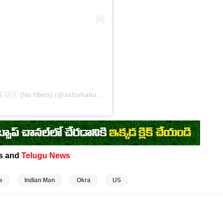
A post shared by Ashish Ahuja | Indian in the US 🇺🇸 (No filters) (@ashishahuja.usa)
s and
Telugu News
e
Indian Man
Okra
US