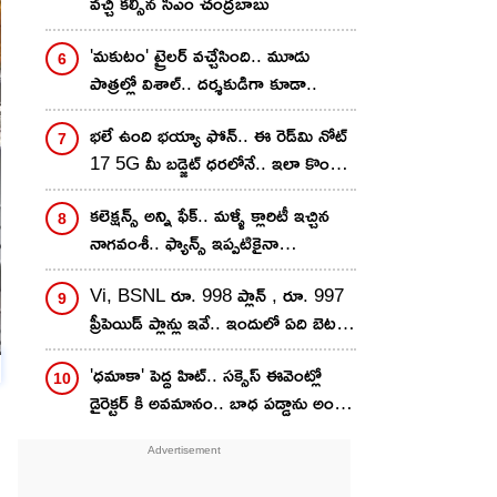
వచ్చి కల్సిన సీఎం చంద్రబాబు
'మకుటం' ట్రైలర్ వచ్చేసింది.. మూడు
పాత్రల్లో విశాల్.. దర్శకుడిగా కూడా..
భలే ఉంది భయ్యా ఫోన్.. ఈ రెడ్‌మి నోట్
17 5G మీ బడ్జెట్ ధరలోనే.. ఇలా కొంటే
ఇంకా తక్కువకే..!
కలెక్షన్స్ అన్ని ఫేక్.. మళ్ళీ క్లారిటీ ఇచ్చిన
నాగవంశీ.. ఫ్యాన్స్ ఇప్పటికైనా
గొడవపడటం ఆపుతారా?
Vi, BSNL రూ. 998 ప్లాన్ , రూ. 997
ప్రీపెయిడ్ ప్లాన్లు ఇవే.. ఇందులో ఏది బెటర్?
వ్యాలిడిటీ, డేటా బెనిఫిట్స్ ఒకటేనా?
'ధమాకా' పెద్ద హిట్.. సక్సెస్ ఈవెంట్లో
డైరెక్టర్ కి అవమానం.. బాధ పడ్డాను అంటూ
సంచలన కామెంట్స్..