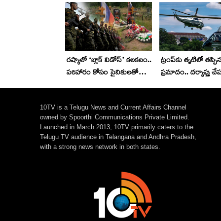
రష్యాలో ‘బ్లాక్ విడోస్’ కలకలం..
ట్రంప్‌కు తృటిలో తప్పి
పరిహారం కోసం సైనికులతో
ప్రమాదం.. దర్యాప్తు చేప
వివాహాలు..!
ఎఫ్ఏఏ.. అసలేం జరిగ
10TV is a Telugu News and Current Affairs Channel
owned by Spoorthi Communications Private Limited.
Launched in March 2013, 10TV primarily caters to the
Telugu TV audience in Telangana and Andhra Pradesh,
with a strong news network in both states.