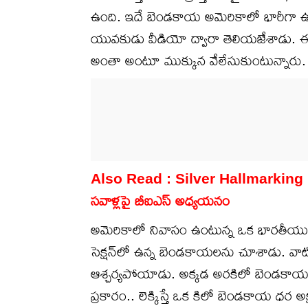
ఉంది. ఇదే బెండకాయ అమెరికాలో భారీగా 
యువకుడు వీడియో ద్వారా తెలియజేశాడు. ఈ
అంతా అంటూ ముక్కున వేలేసుకుంటున్నారు.
Also Read :
Silver Hallmarking : వ
సవాళ్లపై బీఐఎస్‌ అధ్యయనం
అమెరికాలో నివాసం ఉంటున్న ఒక భారతీయుడు స్థ
సెక్షన్‌లో ఉన్న బెండకాయలను చూశాడు. వాట
ఆశ్చర్యపోయాడు. అక్కడ అరకిలో బెండకాయ 
ప్రకారం.. లెక్కిస్తే ఒక కిలో బెండకాయ ధ