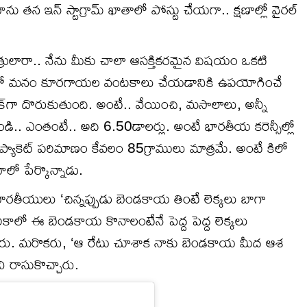
ు తన ఇన్ స్టాగ్రామ్ ఖాతాలో పోస్టు చేయగా.. క్షణాల్లో వైరల్
రులారా.. నేను మీకు చాలా ఆసక్తికరమైన విషయం ఒకటి
శంలో మనం కూరగాయల వంటకాలు చేయడానికి ఉపయోగించే
‌గా దొరుకుతుంది. అంటే.. వేయించి, మసాలాలు, అన్నీ
డండి.. ఎంతంటే.. అది 6.50డాలర్లు. అంటే భారతీయ కరెన్సీల్లో
యాకెట్ పరిమాణం కేవలం 85గ్రాములు మాత్రమే. అంటే కిలో
 పేర్కొన్నాడు.
 భారతీయులు ‘చిన్నప్పుడు బెండకాయ తింటే లెక్కలు బాగా
ెరికాలో ఈ బెండకాయ కొనాలంటేనే పెద్ద పెద్ద లెక్కలు
్తున్నారు. మరొకరు, ‘ఆ రేటు చూశాక నాకు బెండకాయ మీద ఆశ
 రాసుకొచ్చారు.