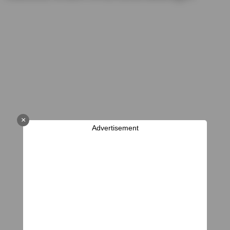
×
Advertisement