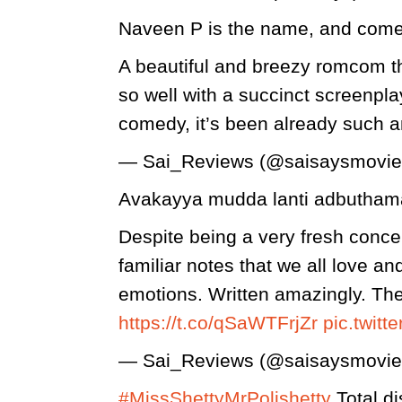
Naveen P is the name, and come
A beautiful and breezy romcom th
so well with a succinct screenpla
comedy, it’s been already such a
— Sai_Reviews (@saisaysmovi
Avakayya mudda lanti adbutha
Despite being a very fresh conce
familiar notes that we all love an
emotions. Written amazingly. The
https://t.co/qSaWTFrjZr
pic.twit
— Sai_Reviews (@saisaysmovi
#MissShettyMrPolishetty
Total d