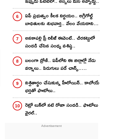
ఇప్పుడు ఓటీటీలో.. అస్సలు మిస్ అవ్వొద్దు..
ఏపీ ప్రభుత్వం కీలక నిర్ణయం.. అగ్రిగోల్డ్
బాధితులకు శుభవార్త.. వేలం వేయడానికి
నిర్ణయం
అనకాపల్లి ప్రీ రిలీజ్ ఈవెంట్.. చీరకట్టులో
సందడి చేసిన సంధ్య వశిష్ఠ..
బలంగా ద్రోణి.. ఏపీలోని ఈ జిల్లాల్లో నేడు
వర్షాలు.. పిడుగులు పడే చాన్స్..
హెచ్చరికలు జారీ
నిశ్చితార్థం చేసుకున్న హీరోయిన్.. కాబోయే
భర్తతో ఫొటోలు..
రెట్రో లుక్‌లో నటి రోజా సందడి.. ఫొటోలు
వైరల్..