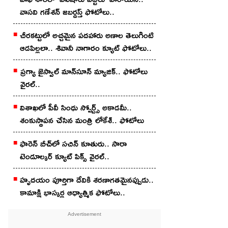
వాసవి గణేశన్ జబర్దస్త్ ఫోటోలు..
చీర‌క‌ట్టులో అచ్చ‌మైన ప‌ద‌హారు అణాల తెలుగింటి
ఆడ‌పిల్లలా.. శివానీ నాగారం క్యూట్ ఫోటోలు..
ప్ర‌గ్యా జైస్వాల్ మాన్‌సూన్ మ్యాజిక్‌.. ఫోటోలు
వైర‌ల్‌..
విశాఖ‌లో పీవీ సింధు స్పోర్ట్స్‌ అకాడ‌మీ..
శంకుస్థాప‌న చేసిన మంత్రి లోకేశ్.. ఫోటోలు
ఫారెన్ బీచ్‌లో స‌చిన్ కూతురు.. సారా
టెండూల్క‌ర్‌ క్యూట్ పిక్స్ వైర‌ల్‌..
హృదయం పూర్తిగా దేవికి శరణాగతమైనప్పుడు..
కామాక్షి భాస్క‌ర్ల ఆధ్యాత్మిక ఫోటోలు..