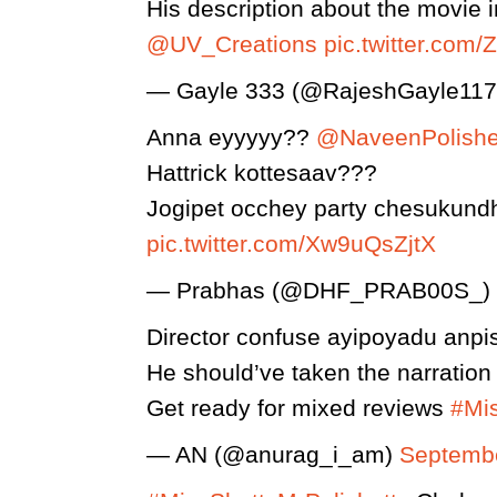
His description about the movie i
@UV_Creations
pic.twitter.co
— Gayle 333 (@RajeshGayle11
Anna eyyyyy??
@NaveenPolishe
Hattrick kottesaav???
Jogipet occhey party chesukun
pic.twitter.com/Xw9uQsZjtX
— Prabhas (@DHF_PRAB00S_)
Director confuse ayipoyadu anpis
He should’ve taken the narration 
Get ready for mixed reviews
#Mis
— AN (@anurag_i_am)
Septembe