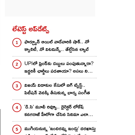
లేటెస్ట్ అప్‌డేట్స్
ఫార్చ్యూన్ ఆయిల్ వాడేవారికి షాక్.. నో
క్వాలిటీ, నో విటమిన్స్.. తేల్చేసిన ల్యాబ్
UPIలో ఫ్రెండ్‌కు డబ్బులు పంపుతున్నారా?
ఇద్దరికీ ఛార్జీలు పడతాయా? అసలు నిజం
ఇదే..!
విజయ్ విడాకుల కేసులో బిగ్ ట్విస్ట్..
పిటీషన్ వెనక్కి తీసుకున్న భార్య సంగీత
'డి.సి' మూవీ రివ్యూ.. డైరెక్టర్ లోకేష్
కనగరాజ్ హీరోగా చేసిన సినిమా ఎలా
ఉందంటే..?
ముగియనున్న 'ఇందిరమ్మ ఇండ్లు' దరఖాస్తు