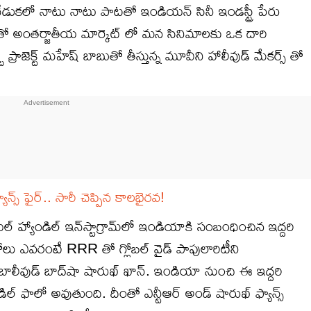
వేడుకలో నాటు నాటు పాటతో ఇండియన్ సినీ ఇండస్ట్రీ పేరు
డంతో అంతర్జాతీయ మార్కెట్ లో మన సినిమాలకు ఒక దారి
ప్రాజెక్ట్ మహేష్ బాబుతో తీస్తున్న మూవీని హాలీవుడ్ మేకర్స్ తో
్స్ ఫైర్.. సారీ చెప్పిన కాలభైరవ!
 హ్యాండిల్ ఇన్‌స్టాగ్రామ్‌లో ఇండియాకి సంబంధించిన ఇద్దరి
లు ఎవరంటే RRR తో గ్లోబల్ వైడ్ పాపులారిటీని
బాలీవుడ్ బాద్‌షా షారుఖ్ ఖాన్. ఇండియా నుంచి ఈ ఇద్దరి
ల్ ఫాలో అవుతుంది. దీంతో ఎన్టీఆర్ అండ్ షారుఖ్ ఫ్యాన్స్