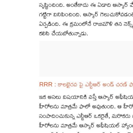
సృష్టించింది. అంతేకాదు ఈ ఏడాది ఆస్కార్ 
గట్టిగా వినిపించింది. ఆస్కార్ గెలుచుకోవ
ఏర్పడింది. ఈ క్రమంలోనే రాజమౌళి తన నెక్స్ట్ 
కలిసి చేయబోతున్నాడు.
RRR : కాలభైరవ పై ఎన్టీఆర్ అండ్ చరణ్ ఫ్యాన
ఇక అసలు విషయానికి వస్తే ఆస్కార్ అఫీషియల్
హీరోలను మాత్రమే ఫాలో అవుతుంది. ఆ హీరో
సంపాదించుకున్న ఎన్టీఆర్ ఒకరైతే, మరొకరు 
హీరోలను మాత్రమే ఆస్కార్ అఫీషియల్ హ్యాండి