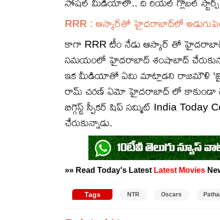
సోషల్ మీడియాలో.. ది రియల్ గ్లోబల్ స్టార్స
RRR : ఆస్కార్‌తో హైదరాబాద్‌లో అడుగుపె
కాగా RRR టీం నేడు ఆస్కార్ తో హైదరాబ
సమయంలో హైదరాబాద్ శంషాబాద్ చేరుకున్న
ఇక మీడియాతో ఏమి మాట్లాడని రాజమౌళి ‘జ
రామ్ చరణ్ ఏమో హైదరాబాద్ లో కాకుండా దేశ
బిగ్గెస్ట్ స్పీకర్ షిప్ సమ్మిట్ India Today 
చేరుకున్నాడు.
»» Read Today's Latest
Latest
Movies
Ne
Tags
NTR
Oscars
Patha