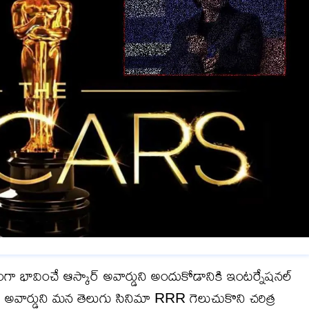
ంగా భావించే ఆస్కార్ అవార్డుని అందుకోడానికి ఇంటర్నేషనల్
 అవార్డుని మన తెలుగు సినిమా RRR గెలుచుకొని చరిత్ర