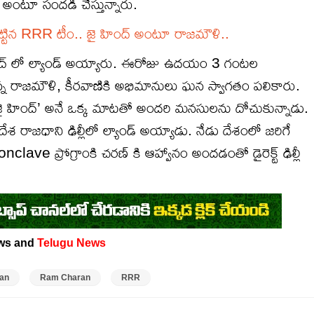
్ అంటూ సందడి చేస్తున్నారు.
ట్టిన RRR టీం.. జై హింద్ అంటూ రాజమౌళి..
ాద్ లో ల్యాండ్ అయ్యారు. ఈరోజు ఉదయం 3 గంటల
 రాజమౌళి, కీరవాణికి అభిమానులు ఘన స్వాగతం పలికారు.
ై హింద్’ అనే ఒక్క మాటతో అందరి మనసులను దోచుకున్నాడు.
 రాజధాని ఢిల్లీలో ల్యాండ్ అయ్యాడు. నేడు దేశంలో జరిగే
Conclave ప్రోగ్రాంకి చరణ్ కి ఆహ్వానం అందడంతో డైరెక్ట్ ఢిల్లీ
ws and
Telugu News
an
Ram Charan
RRR