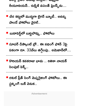
రీయూనియన్.. రుక్మిణి వసంత్ ఫ్రెండ్స్‌ను
చూశారా?
చీర క‌ట్టులో ముద్దుగా లైగ‌ర్ బ్యూటీ.. అన‌న్య
పాండే ఫోటోలు వైర‌ల్..
బుడాపెస్ట్‌లో బుట్టబొమ్మ‌.. ఫోటోలు
సూపర్ డిస్కౌంట్ బ్రో.. ఈ నథింగ్ ఫోన్ 3పై
ఏకంగా రూ. 33వేలు తగ్గింపు.. అమెజాన్‌లో
ఇలా కొన్నారంటే?
కొరియన్‌ కనకరాజు భామ .. రితికా నాయ‌క్
సింపుల్ పిక్స్‌..
ర‌కుల్ ప్రీత్ సింగ్ మెస్మ‌రైజింగ్ ఫోటోలు.. ఈ
స్ట‌న్నింగ్ లుక్ వెనుక‌..