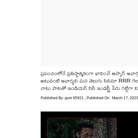
ప్రపంచంలోనే ప్రతిష్టాత్మకంగా భావించే ఆస్కార్ అవ
అటువంటి అవార్డుని మన తెలుగు సినిమా RRR గెలుచ
నాటు పాటతో ఇండియన్ సినీ ఇండస్ట్రీ పేరు గట్టిగా వి
Published By:
gum 95921
, Published On : March 17, 2023