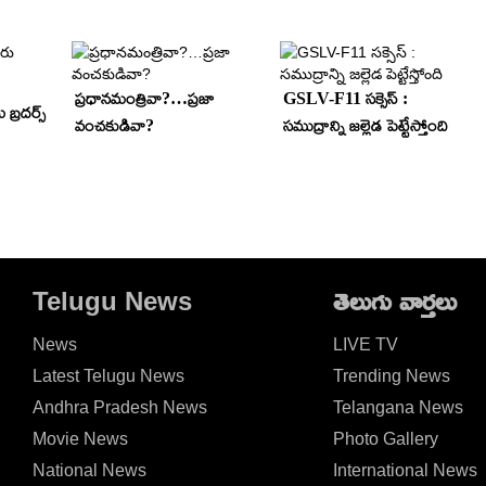
ప్రధానమంత్రివా?…ప్రజా
GSLV-F11 సక్సెస్ :
బ్రదర్స్
వంచకుడివా?
సముద్రాన్ని జల్లెడ పెట్టేస్తోంది
Telugu News
తెలుగు వార్తలు
News
LIVE TV
Latest Telugu News
Trending News
Andhra Pradesh News
Telangana News
Movie News
Photo Gallery
National News
International News