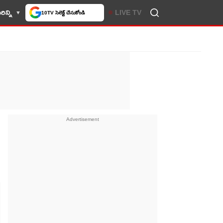
ిన్ని
LIVE TV
10TV సెలెక్ట్ చేసుకోండి