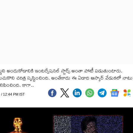
ార్డుని అందుకోడానికి ఇంటర్నేషనల్ స్టార్స్ అంతా పోటీ పడుతుంటారు.
ుకొని చరిత్ర సృష్టించింది. అంతేకాదు ఈ ఏడాది ఆస్కార్ వేడుకలో నాటు
నిపించింది. కాగా..
 / 12:44 PM IST