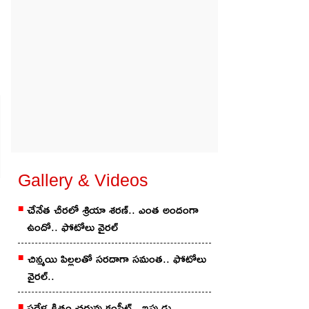
Gallery & Videos
చేనేత చీర‌లో శ్రియా శ‌ర‌ణ్‌.. ఎంత అందంగా
ఉందో.. ఫోటోలు వైర‌ల్
చిన్మ‌యి పిల్ల‌ల‌తో స‌ర‌దాగా సమంత‌.. ఫోటోలు
వైర‌ల్..
ప‌దేళ్ల క్రితం చ‌దువు కంప్లీట్.. ఇప్పుడు