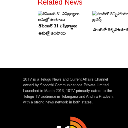
Related News
డిసెంబర్ 31 నిషేధాజ్ఞలు
సాంగ్‌లో రెచ్చిపోయారు 
అమల్లో ఉంటాయి
10TV is a Telugu News and Current Affairs Channel
owned by Spoorthi Communications Private Limited.
Launched in March 2013, 10TV primarily caters to the
Telugu TV audience in Telangana and Andhra Pradesh,
with a strong news network in both states.