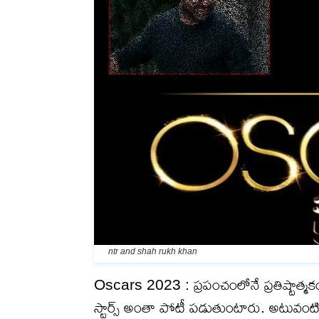
ntr and shah rukh khan
Oscars 2023 : ప్రపంచంలోనే ప్రతిష్టాత్మక
స్టార్స్ అంతా పోటీ పడుతుంటారు. అటువంటి