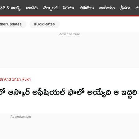
షన్ & జాబ్స్
బిజినెస్
టెక్నాలజీ
సినిమా
ఫోటోలు
జాతీయం
క్రీడలు
మర
therUpdates
#GoldRates
 Ntr And Shah Rukh
లో ఆస్కార్ అఫీషియల్ ఫాలో అయ్యేది ఆ ఇద్దరి