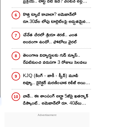
ప్రక్రియ.. లాస్ట్ డేట్ ఇదే? వెంటనే అప్లై
చేసుకోండి ఇలా!
కొత్త ట్యాబ్ కావాలా? అమెజాన్‌లో
రూ.30వేల లోపు టాబ్లెట్‌లపై అద్భుతమైన
డీల్స్.. మీ ఫేవరెట్ ఇదేనా?
చేనేత చీర‌లో శ్రియా శ‌ర‌ణ్‌.. ఎంత
అందంగా ఉందో.. ఫోటోలు వైర‌ల్
తెలంగాణ విద్యార్థులకు గుడ్ న్యూస్..
రేపటినుంచి వరుసగా 3 రోజులు సెలవలు
KJQ (కింగ్ - జాకీ - క్వీన్) మూవీ
రివ్యూ.. డైరెక్టర్ మరణించాక రిలీజ్ అయిన
సినిమా..
వావ్.. ఈ శాంసంగ్ అల్ట్రా 5జీపై ఖతర్నాక్
డిస్కౌంట్.. అమెజాన్‌లో రూ. 40వేలు
తక్కువకే..