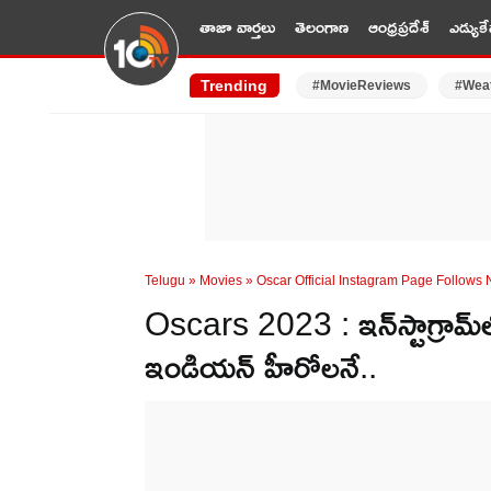
తాజా వార్తలు
తెలంగాణ
ఆంధ్రప్రదేశ్
ఎడ్యుకే
Trending
#MovieReviews
#Wea
Telugu
»
Movies
»
Oscar Official Instagram Page Follows
Oscars 2023 : ఇన్‌స్టాగ్రామ్‌
ఇండియన్ హీరోలనే..