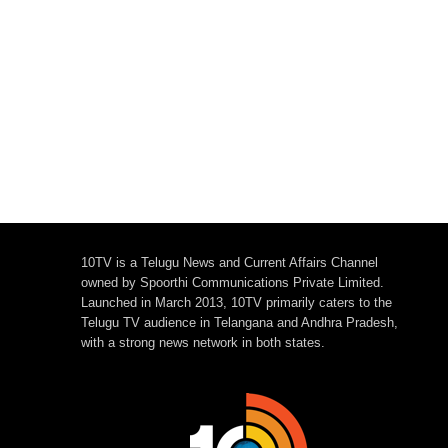
10TV is a Telugu News and Current Affairs Channel
owned by Spoorthi Communications Private Limited.
Launched in March 2013, 10TV primarily caters to the
Telugu TV audience in Telangana and Andhra Pradesh,
with a strong news network in both states.