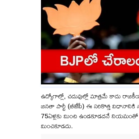
ఉద్యోగాల్లో, చదువుల్లో మాత్రమే కాదు రాజక
జనతా పార్టీ (బీజేపీ) ఈ సరికొత్త విధానానిక
75ఏళ్లకు మించి ఉండకూడదనే నియమంతో ప
మించకూడదు.