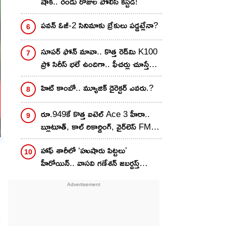
షాక్.. రెండు రోజుల పోలీస్ కస్టడీ!
పవన్ ఓజీ-2 సినిమాకు బ్రేకులు పడ్డట్లేనా?
సూపర్ ఫోన్ మావా.. కొత్త రెడ్‌మి K100
ప్రో సిరీస్ భలే ఉందిగా.. ఫీచర్లు చూస్తే
ఫిదానే.. ఫుల్ డిటెయిల్స్!
హిట్ కాంబో.. మ్యూజిక్ డైరెక్టర్ ఎవరు.?
రూ.949కే కొత్త ఐటెల్ Ace 3 హీరా..
బ్లూటూత్, కాల్ రికార్డింగ్, వైర్‌లెస్ FMతో
అదిరే ఫీచర్ ఫోన్!
హాఫ్ శారీలో ‘హుషారు పిట్టలు’
హీరోయిన్.. వాసవి గణేశన్ జబర్దస్త్
ఫోటోలు..