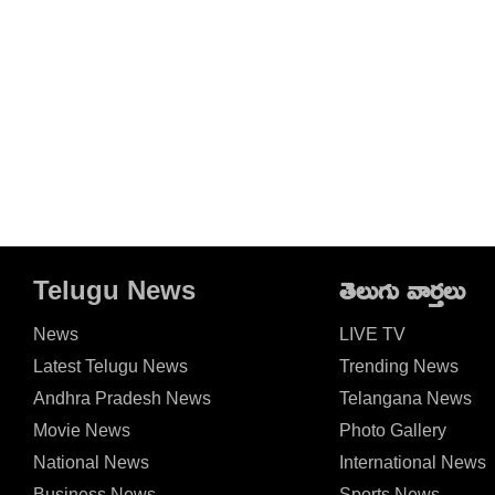
Telugu News
తెలుగు వార్తలు
News
LIVE TV
Latest Telugu News
Trending News
Andhra Pradesh News
Telangana News
Movie News
Photo Gallery
National News
International News
Business News
Sports News