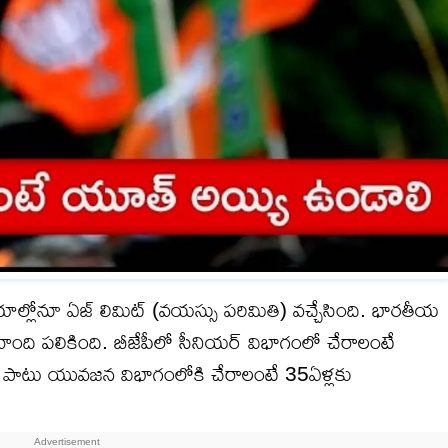
ీయాల్లోనూ ఏజ్ లిమిట్ (వయస్సు పరిమితి) వచ్చేసింది. భారతీయ
ి నాంది పలికింది. బీజేపీలో సీనియర్ విభాగంలో చేరాలంటే
ాటు యువజన విభాగంలోకి చేరాలంటే 35ఏళ్లకు