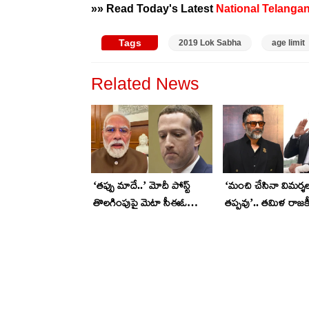
»» Read Today's Latest
National
Telanga
Tags
2019 Lok Sabha
age limit
Related News
‘తప్పు మాదే..’ మోదీ పోస్ట్
‘మంచి చేసినా విమర్శ
తొలగింపుపై మెటా సీఈఓ
తప్పవు’.. తమిళ రాజ
జుకర్‌బర్గ్ క్షమాపణలు.. అసలేం
మాధవన్ ఆసక్తికర కామె
జరిగిందంటే?