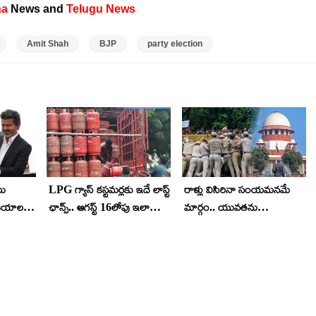
na
News and
Telugu News
Amit Shah
BJP
party election
లు
LPG గ్యాస్ కస్టమర్లకు ఇదే లాస్ట్
రాళ్లు విసిరినా సంయమనమే
కీయాలపై
ఛాన్స్.. ఆగస్ట్ 16లోపు ఇలా
మార్గం.. యువతను
ంట్స్
చేయండి.. లేదంటే జరిగేది
శాంతింపజేయాలి : పోలీసులకు
ఇదే..!
సుప్రీంకోర్టు కీలక సూచనలు