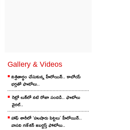
Gallery & Videos
నిశ్చితార్థం చేసుకున్న హీరోయిన్.. కాబోయే
భర్తతో ఫొటోలు..
రెట్రో లుక్‌లో నటి రోజా సందడి.. ఫొటోలు
వైరల్..
హాఫ్ శారీలో ‘హుషారు పిట్టలు’ హీరోయిన్..
వాసవి గణేశన్ జబర్దస్త్ ఫోటోలు..