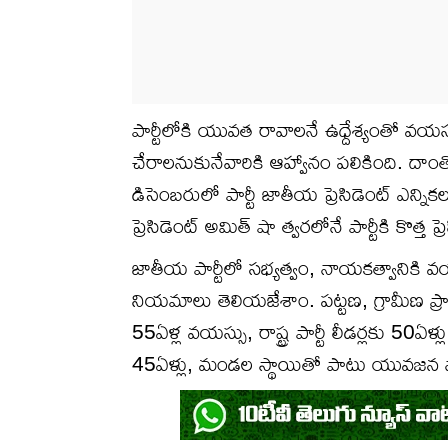
పార్టీలోకి యువత రావాలనే ఉధ్దేశ్యంతో వయస్స
చేరాలనుకునేవారికి ఆహ్వానం పలికింది. దాం
డిసెంబరులో పార్టీ జాతీయ ప్రెసిడెంట్‍‌ ఎన్ని
ప్రెసిడెంట్ అమిత్ షా త్వరలోనే పార్టీకి కొత్త ప
జాతీయ పార్టీలో సభ్యత్వం, నాయకత్వానికి వ
నియమాలు తెలియజేశాం. పట్టణ, గ్రామీణ ప్రాంతా
55ఏళ్ల వయస్సు, రాష్ట్ర పార్టీ లీడర్లకు 50
45ఏళ్లు, మండల స్థాయితో పాటు యువజన 