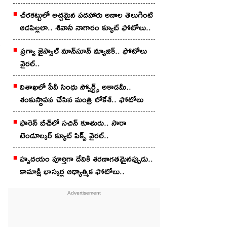
చీర‌క‌ట్టులో అచ్చ‌మైన ప‌ద‌హారు అణాల తెలుగింటి
ఆడ‌పిల్లలా.. శివానీ నాగారం క్యూట్ ఫోటోలు..
ప్ర‌గ్యా జైస్వాల్ మాన్‌సూన్ మ్యాజిక్‌.. ఫోటోలు
వైర‌ల్‌..
విశాఖ‌లో పీవీ సింధు స్పోర్ట్స్‌ అకాడ‌మీ..
శంకుస్థాప‌న చేసిన మంత్రి లోకేశ్.. ఫోటోలు
ఫారెన్ బీచ్‌లో స‌చిన్ కూతురు.. సారా
టెండూల్క‌ర్‌ క్యూట్ పిక్స్ వైర‌ల్‌..
హృదయం పూర్తిగా దేవికి శరణాగతమైనప్పుడు..
కామాక్షి భాస్క‌ర్ల ఆధ్యాత్మిక ఫోటోలు..