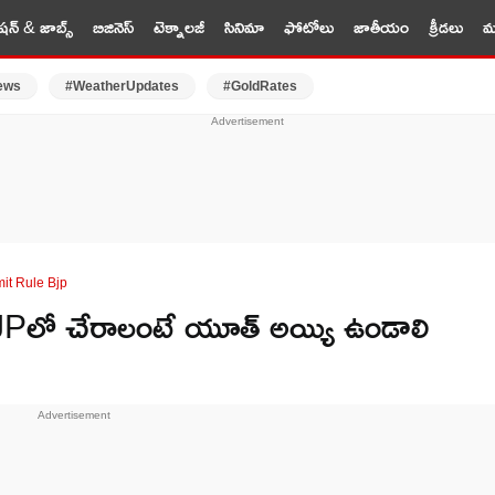
షన్ & జాబ్స్
బిజినెస్
టెక్నాలజీ
సినిమా
ఫోటోలు
జాతీయం
క్రీడలు
మర
ews
#WeatherUpdates
#GoldRates
it Rule Bjp
JPలో చేరాలంటే యూత్ అయ్యి ఉండాలి