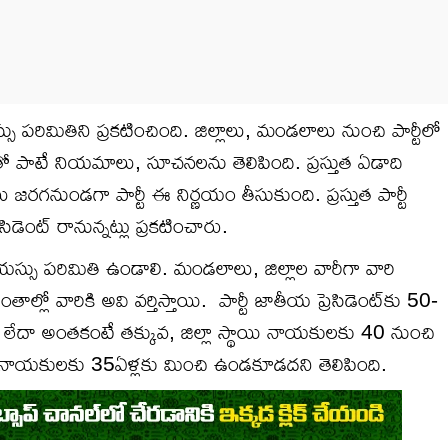
ు పరిమితిని ప్రకటించింది. జిల్లాలు, మండలాలు నుంచి పార్టీలో
తో పాటే నియమాలు, సూచనలను తెలిపింది. ప్రస్తుత ఏడాది
కలు జరగనుండగా పార్టీ ఈ నిర్ణయం తీసుకుంది. ప్రస్తుత పార్టీ
్రెసిడెంట్ రానున్నట్లు ప్రకటించారు.
యస్సు పరిమితి ఉండాలి. మండలాలు, జిల్లాల వారీగా వారి
ల్లో వారికి అవి వర్తిస్తాయి. పార్టీ జాతీయ ప్రెసిడెంట్‌కు 50-
ఏళ్లు లేదా అంతకంటే తక్కువ, జిల్లా స్థాయి నాయకులకు 40 నుంచి
నాయకులకు 35ఏళ్లకు మించి ఉండకూడదని తెలిపింది.