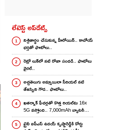
లేటెస్ట్ అప్‌డేట్స్
నిశ్చితార్థం చేసుకున్న హీరోయిన్.. కాబోయే
భర్తతో ఫొటోలు..
రెట్రో లుక్‌లో నటి రోజా సందడి.. ఫొటోలు
వైరల్..
అచ్చతెలుగు అమ్మాయిలా సీరియల్ నటి
తేజస్విని గౌడ.. ఫొటోలు..
ఖతర్నాక్ ఫీచర్లతో కొత్త రియల్‌మి 16x
5G వస్తోంది.. 7,000mAh బ్యాటరీ
అదుర్స్, లాంచ్ ఎప్పుడంటే?
ట్రైనీ ఐపీఎస్ ఉదయ్ కృష్ణారెడ్డికి కోర్టు