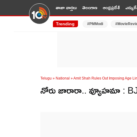
తాజా వార్తలు
తెలంగాణ
ఆంధ్రప్రదేశ్
ఎడ్యుకే
Trending
#PMModi
#MovieRevi
Telugu
»
National
»
Amit Shah Rules Out Imposing Age Lim
నోరు జారారా.. వ్యూహమా : B