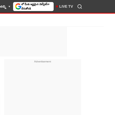
ిన్ని
LIVE TV
10TV సెలెక్ట్ చేసుకోండి