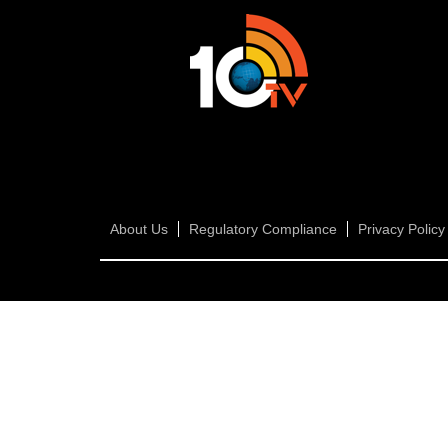
About Us
Regulatory Compliance
Privacy Policy