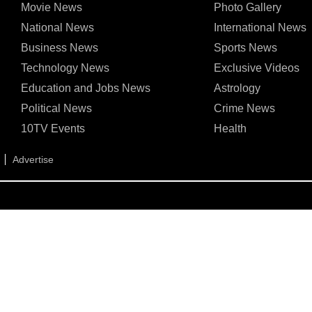
Movie News
Photo Gallery
National News
International News
Business News
Sports News
Technology News
Exclusive Videos
Education and Jobs News
Astrology
Political News
Crime News
10TV Events
Health
Advertise