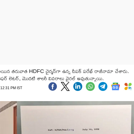
ీనం అయిన తరువాత HDFC చైర్మన్‌గా ఉన్న దీపక్ పరేఖ్ రాజీనామా చేశారు.
ెటర్, మొదటి శాలరీ వివరాలు వైరల్ అవుతున్నాయి.
/ 12:31 PM IST