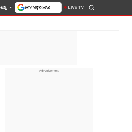
లో మీకు ఇష్టమైన వెబ్‌సైట్‌గా
ిన్ని
LIVE TV
చేసుకోండి