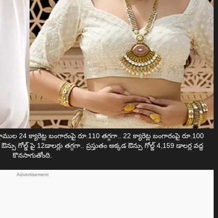
ల 24 క్యారెట్ల బంగారంపై రూ.110 తగ్గగా.. 22 క్యారెట్ల బంగారంపై రూ.100
 ఔన్సు గోల్డ్ పై 12డాలర్లు తగ్గగా.. ప్రస్తుతం అక్కడ ఔన్సు గోల్డ్ 4,159 డాలర్ల వద్ద
కొనసాగుతోంది.