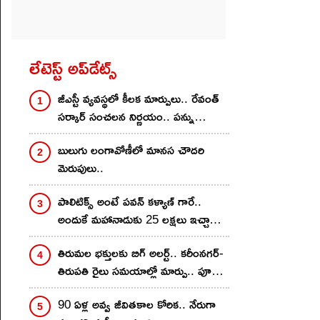
లేటెస్ట్ అప్‌డేట్స్
జీఎస్టీ వ్యవస్థలో కీలక మార్పులు.. రేవంత్
సర్కార్ సంచలన నిర్ణయం.. పన్ను
ఎగవేతదారులకు చెక్
బులుగు లంగావోణీలో మానస చౌదరి
మెరుపులు..
పాలిటిక్స్ అంటే పవన్ కళ్యాణ్ గారే..
అందుకే మహానాడుకు 25 లక్షలు ఇచ్చాను..
నాగవంశీ కామెంట్స్..
తిరుమల భక్తులకు బిగ్ అలర్ట్.. కరీంనగర్-
తిరుపతి రైలు సమయాల్లో మార్పు.. పూర్తి
డీటెయిల్స్ ఇవే
90 ఏళ్ల అవ్వ జీవితకాల కోరిక.. నేరుగా