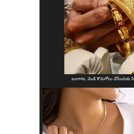
బంగారం, వెండి కొనుగోలు చేసేందుకు సిద్