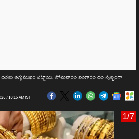
 ధరలు తగ్గుముఖం పట్టాయి. సోమవారం బంగారం ధర స్వల్పంగా
2026 / 10:15 AM IST
1/7