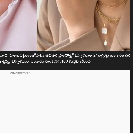
జయవాడ, విశాఖపట్టణంతోపాటు తదితర ప్రాంతాల్లో 10గ్రాముల 24క్యారెట్ల బంగారం ధర
్యారట్ల 10గ్రాముల బంగారం రూ.1,34,400 వద్దకు చేరింది.