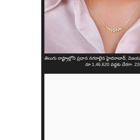
తెలుగు రాష్ట్రాల్లోని ప్రధాన నగరాలైన హైదరాబాద్, వి
రూ.1,46,620 వద్దకు చేరగా. 22క