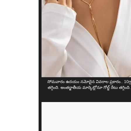
సోమవారం ఉదయం నమోదైన వివరాల ప్రకారం.. 10గ్రాము
తగ్గింది. అంతర్జాతీయ మార్కెట్లోనూ గోల్డ్ రేటు తగ్గింది.