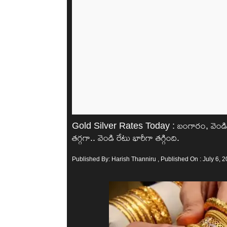
Gold Silver Rates Today : బంగారం, వెండి
తగ్గగా.. వెండి రేటు భారీగా తగ్గింది.
Published By:
Harish Thanniru
, Published On : July 6, 