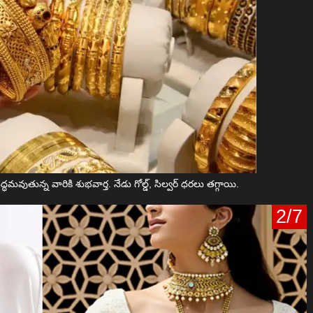
ధమవుతున్న వారికి శుభవార్త. నేడు గోల్డ్, సిల్వర్ ధరలు తగ్గాయి.
2/7