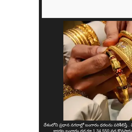
దేశంలోని ప్రధాన నగరాల్లో బంగారం ధరలను పరిశీలిస్తే..
క్యారట్ల బంగారం ధర రూ.1,34,550 వద్ద కొనసాగుతో