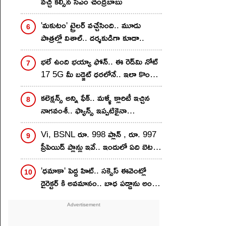
వచ్చి కల్సిన సీఎం చంద్రబాబు
'మకుటం' ట్రైలర్ వచ్చేసింది.. మూడు
పాత్రల్లో విశాల్.. దర్శకుడిగా కూడా..
భలే ఉంది భయ్యా ఫోన్.. ఈ రెడ్‌మి నోట్
17 5G మీ బడ్జెట్ ధరలోనే.. ఇలా కొంటే
ఇంకా తక్కువకే..!
కలెక్షన్స్ అన్ని ఫేక్.. మళ్ళీ క్లారిటీ ఇచ్చిన
నాగవంశీ.. ఫ్యాన్స్ ఇప్పటికైనా
గొడవపడటం ఆపుతారా?
Vi, BSNL రూ. 998 ప్లాన్ , రూ. 997
ప్రీపెయిడ్ ప్లాన్లు ఇవే.. ఇందులో ఏది బెటర్?
వ్యాలిడిటీ, డేటా బెనిఫిట్స్ ఒకటేనా?
'ధమాకా' పెద్ద హిట్.. సక్సెస్ ఈవెంట్లో
డైరెక్టర్ కి అవమానం.. బాధ పడ్డాను అంటూ
సంచలన కామెంట్స్..