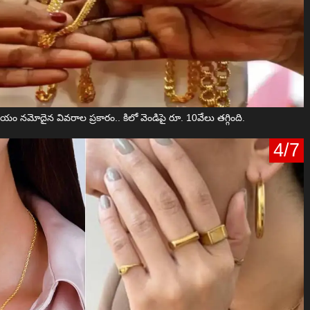
యం నమోదైన వివరాల ప్రకారం.. కిలో వెండిపై రూ. 10వేలు తగ్గింది.
4/7