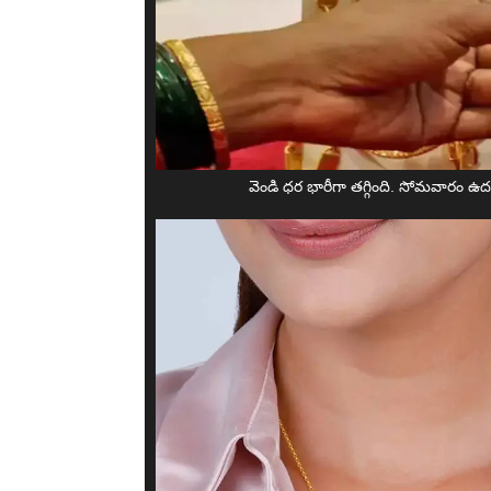
వెండి ధర భారీగా తగ్గింది. సోమవారం ఉద