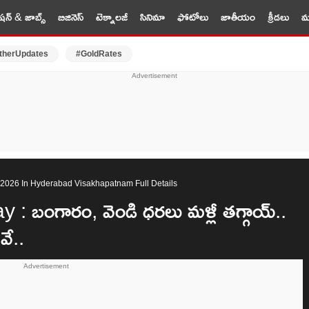
షన్ & జాబ్స్
బిజినెస్
టెక్నాలజీ
సినిమా
ఫోటోలు
జాతీయం
క్రీడలు
మర
therUpdates
#GoldRates
y 2026 In Hyderabad Visakhapatnam Full Details
: బంగారం, వెండి ధరలు మళ్లీ తగ్గాయ్..
వే..