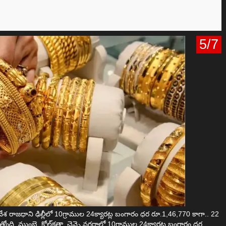
5/7
 దేశ రాజధాని ఢిల్లీలో 10గ్రాముల 24క్యారట్ల బంగారం ధర రూ.1,46,770 కాగా.. 22
ంది. ముంబై, కోల్‌కతా, చెన్నై నగరాల్లో 10గ్రాముల 24క్యారట్ల బంగారం ధర