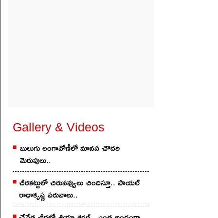
Gallery & Videos
బులుగు లంగావోణీలో మానస చౌదరి
మెరుపులు..
చీరకట్టులో చిరునవ్వులు చిందిస్తూ.. పాయల్
రాధాకృష్ణ పరువాలు..
చేనేత చీర‌లో శ్రియా శ‌ర‌ణ్‌.. ఎంత అందంగా