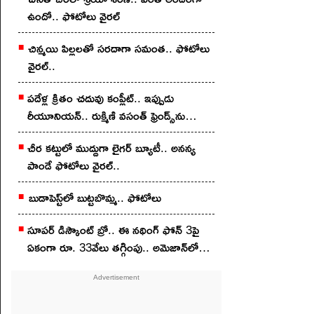
ఉందో.. ఫోటోలు వైర‌ల్
చిన్మ‌యి పిల్ల‌ల‌తో స‌ర‌దాగా సమంత‌.. ఫోటోలు
వైర‌ల్..
ప‌దేళ్ల క్రితం చ‌దువు కంప్లీట్.. ఇప్పుడు
రీయూనియన్.. రుక్మిణి వసంత్ ఫ్రెండ్స్‌ను
చూశారా?
చీర క‌ట్టులో ముద్దుగా లైగ‌ర్ బ్యూటీ.. అన‌న్య
పాండే ఫోటోలు వైర‌ల్..
బుడాపెస్ట్‌లో బుట్టబొమ్మ‌.. ఫోటోలు
సూపర్ డిస్కౌంట్ బ్రో.. ఈ నథింగ్ ఫోన్ 3పై
ఏకంగా రూ. 33వేలు తగ్గింపు.. అమెజాన్‌లో
ఇలా కొన్నారంటే?