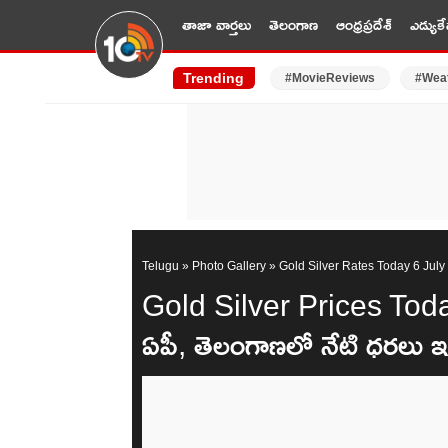
తాజా వార్తలు
తెలంగాణ
ఆంధ్రప్రదేశ్
ఎడ్యుకే
Trending
#MovieReviews
#Wea
Telugu
»
Photo Gallery
»
Gold Silver Rates Today 6 Jul
Gold Silver Prices Today 
ఏపీ, తెలంగాణలో నేటి ధరలు ఇ