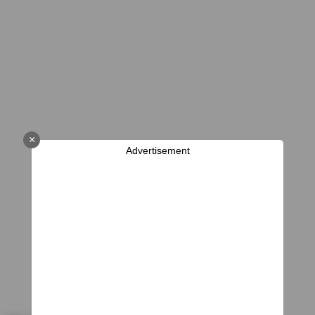
×
Advertisement