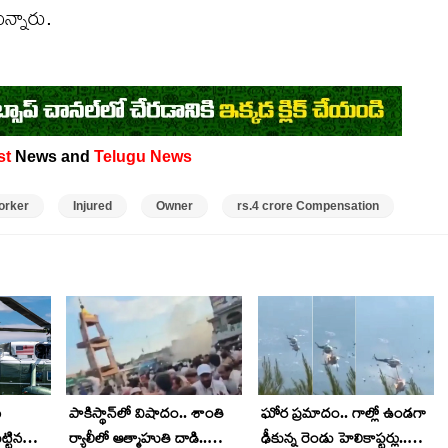
న్నారు.
st
News and
Telugu News
orker
Injured
Owner
rs.4 crore Compensation
న
పాకిస్థాన్‌లో విషాదం.. శాంతి
ఘోర ప్రమాదం.. గాల్లో ఉండగా
ట్టిన
ర్యాలీలో ఆత్మాహుతి దాడి..
ఢీకున్న రెండు హెలికాప్టర్లు..