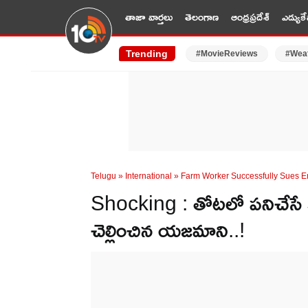
తాజా వార్తలు
తెలంగాణ
ఆంధ్రప్రదేశ్
ఎడ్యుకే
Trending
#MovieReviews
#Wea
Telugu
»
International
»
Farm Worker Successfully Sues Em
Shocking : తోటలో పనిచేసే కూ
చెల్లించిన యజమాని..!