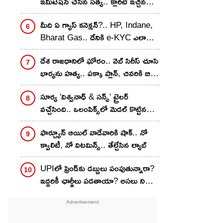
ఇమిటేషన్ చేసిన సత్య.. క్లారిటీ ఇచ్చిన
వరుణ్ తేజ్..
మీది ఏ గ్యాస్ కనెక్షన్?.. HP, Indane,
Bharat Gas.. దేనికి e-KYC ఎలా
చేయాలి? స్టెప్ బై స్టెప్
దేశ రాజధానిలో ఘోరం.. వెబ్ సిరీస్ చూసి
భార్యను హత్య.. పక్కా ప్లాన్, చివరికి బిగ్
ట్విస్ట్
సూర్య 'విశ్వనాధ్ & సన్స్' ట్రైలర్
వచ్చేసింది.. ఒలంపిక్స్‌లో మెడల్ కొట్టిన
హీరో కొడుక్కి ఉన్న సమస్య ఏంటి?
ఫార్చ్యూన్ ఆయిల్ వాడేవారికి షాక్.. నో
క్వాలిటీ, నో విటమిన్స్.. తేల్చేసిన ల్యాబ్
UPIలో ఫ్రెండ్‌కు డబ్బులు పంపుతున్నారా?
ఇద్దరికీ ఛార్జీలు పడతాయా? అసలు నిజం
ఇదే..!