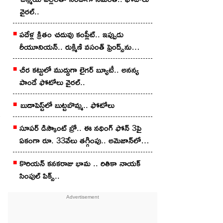
వైర‌ల్..
ప‌దేళ్ల క్రితం చ‌దువు కంప్లీట్.. ఇప్పుడు
రీయూనియన్.. రుక్మిణి వసంత్ ఫ్రెండ్స్‌ను
చూశారా?
చీర క‌ట్టులో ముద్దుగా లైగ‌ర్ బ్యూటీ.. అన‌న్య
పాండే ఫోటోలు వైర‌ల్..
బుడాపెస్ట్‌లో బుట్టబొమ్మ‌.. ఫోటోలు
సూపర్ డిస్కౌంట్ బ్రో.. ఈ నథింగ్ ఫోన్ 3పై
ఏకంగా రూ. 33వేలు తగ్గింపు.. అమెజాన్‌లో
ఇలా కొన్నారంటే?
కొరియన్‌ కనకరాజు భామ .. రితికా నాయ‌క్
సింపుల్ పిక్స్‌..