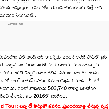
ిరిగింది అన్నట్లుగా పాపం తోట యజమానికి జేబుకు చిల్లే కాదు
లు విషయం ఏమిటంటే..
టఃన్ సమీపంలోని ఎల్ అండ్ ఆర్ కాలిన్స్‌కు చెందిన అరటి తోటలో జైర్
కాపుకు వచ్చిన చెట్లనుంచి అరటి పండ్ల గెలలను నరుకుతున్నారు.
తో పాటు అరటి చెట్టుకూడా అతనిపై పడింది. దాంతో అతను
తగలటంతో లాంగ్ బాటమ్ పాపం వికలాంగుడైపోయాడు. దీంతో
ోయాడు. దీంతో బాధితుడు 502,740 డాలర్ల పరిహారం
ీషన్ వేశాడు. ఇది 2016లో జరిగింది.
r: చిన్న టీ కొట్టుతో జీవనం..ప్రపంచయాత్ర చేస్తున్న వృద్ధ