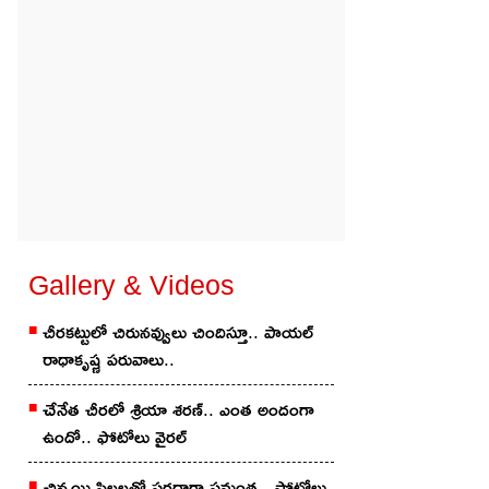
ద
Gallery & Videos
చీరకట్టులో చిరునవ్వులు చిందిస్తూ.. పాయల్
రాధాకృష్ణ పరువాలు..
చేనేత చీర‌లో శ్రియా శ‌ర‌ణ్‌.. ఎంత అందంగా
ఉందో.. ఫోటోలు వైర‌ల్
చిన్మ‌యి పిల్ల‌ల‌తో స‌ర‌దాగా సమంత‌.. ఫోటోలు