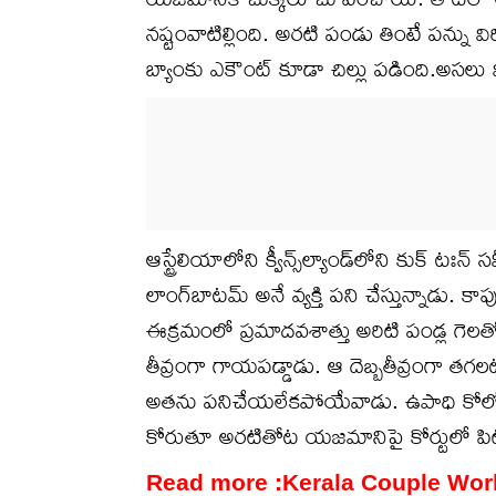
నష్టంవాటిల్లింది. అరటి పండు తింటే పన్ను వ
బ్యాంకు ఎకౌంట్ కూడా చిల్లు పడింది.అస
ఆస్ట్రేలియాలోని క్వీన్స్‌ల్యాండ్‌లోని కుక్ 
లాంగ్‌బాటమ్ అనే వ్యక్తి పని చేస్తున్నాడు. 
ఈక్రమంలో ప్రమాదవశాత్తు అరిటి పండ్ల గెల
తీవ్రంగా గాయపడ్డాడు. ఆ దెబ్బతీవ్రంగా 
అతను పనిచేయలేకపోయేవాడు. ఉపాధి కోల్ప
కోరుతూ అరటితోట యజమానిపై కోర్టులో పిట
Read more :
Kerala Couple World Tou