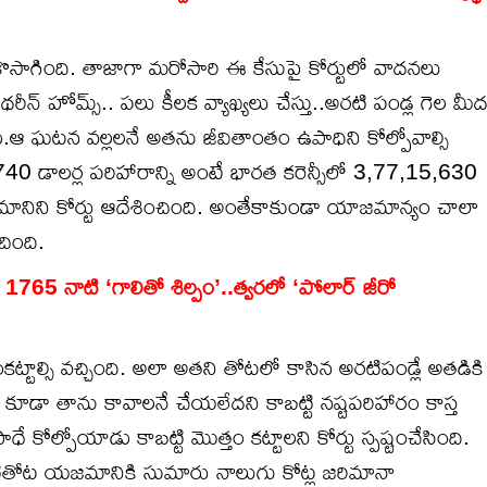
 కొసాగింది. తాజాగా మరోసారి ఈ కేసుపై కోర్టులో వాదనలు
ేథరీన్ హోమ్స్.. పలు కీలక వ్యాఖ్యలు చేస్తు..అరటి పండ్ల గెల మీ
ు.ఆ ఘటన వల్లలనే అతను జీవితాంతం ఉపాధిని కోల్పోవాల్సి
740 డాలర్ల పరిహారాన్ని అంటే భారత కరెన్సీలో 3,77,15,630
నిని కోర్టు ఆదేశించింది. అంతేకాకుండా యాజమాన్యం చాలా
చింది.
65 నాటి ‘గాలితో శిల్పం’..త్వరలో ‘పోలార్‌ జీరో
టాల్సి వచ్చింది. అలా అతని తోటలో కాసిన అరటిపండ్లే అతడికి
కూడా తాను కావాలనే చేయలేదని కాబట్టి నష్టపరిహారం కాస్త
ే కోల్పోయాడు కాబట్టి మొత్తం కట్టాలని కోర్టు స్పష్టంచేసింది.
టితోట యజమానికి సుమారు నాలుగు కోట్ల జరిమానా