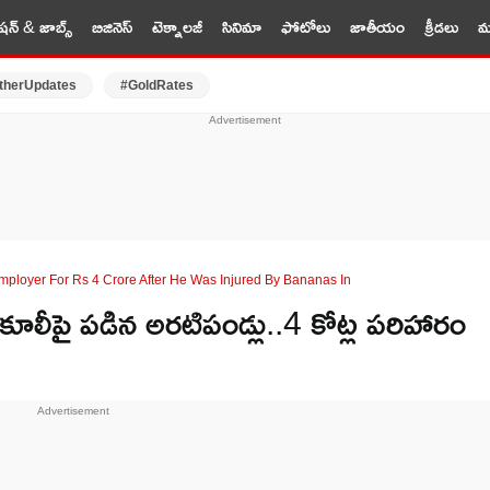
షన్ & జాబ్స్
బిజినెస్
టెక్నాలజీ
సినిమా
ఫోటోలు
జాతీయం
క్రీడలు
మర
therUpdates
#GoldRates
ployer For Rs 4 Crore After He Was Injured By Bananas In
లీపై పడిన అరటిపండ్లు..4 కోట్ల పరిహారం