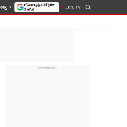
ిన్ని
LIVE TV
10TV సెలెక్ట్ చేసుకోండి