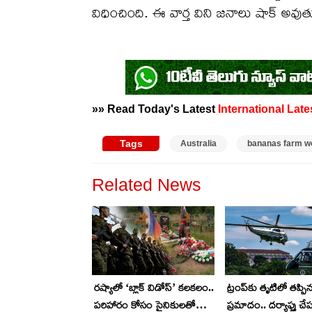
విధించింది. ఈ వార్త విని జనాలు షాక్ అవుతు
»» Read Today's Latest
International
Late
Tags
Australia
bananas farm w
Related News
రష్యాలో ‘బ్లాక్ విడోస్’ కలకలం..
ట్రంప్‌కు తృటిలో తప్పి
పరిహారం కోసం సైనికులతో
ప్రమాదం.. దర్యాప్తు చేప