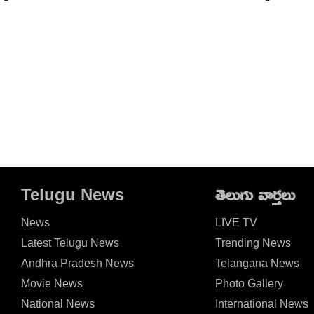
ిందంటే?
14మంది మృతి..
గిరగిరా తిరుగుతూ.. వీడియో
వైరల్
Telugu News
తెలుగు వార్తలు
News
LIVE TV
Latest Telugu News
Trending News
Andhra Pradesh News
Telangana News
Movie News
Photo Gallery
National News
International News