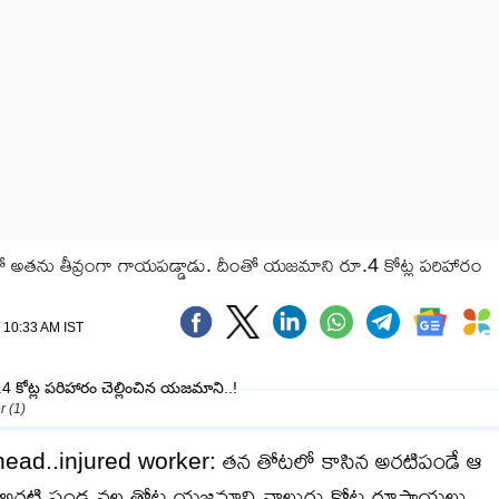
ో అతను తీవ్రంగా గాయపడ్డాడు. దీంతో యజమాని రూ.4 కోట్ల పరిహారం
/ 10:33 AM IST
r (1)
ead..injured worker: తన తోటలో కాసిన అరటిపండే ఆ
అరటి పండ్ల వల్ల తోట యజమాని నాలుగు కోట్ల రూపాయలు