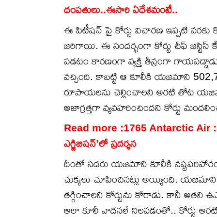
దంపతులు..ఈసారి ఏదేశమంటే..
ఈ పిటీషన్ పై కోర్టు విచారణ ఇప్పటి వరకు
జరిగాయి. ఈ సందర్భంగా కోర్టు చీఫ్ జస్టిస్ క
పడటం కారణంగా వ్యక్తి తీవ్రంగా గాయపడ్డాడ
వచ్చింది. కాబట్టి ఆ కూలీకి యజమాని 502,
రూపాయలను చెల్లించాలని అరటి తోట యజమా
అజాగ్రత్తగా వ్యవహరించిందని కోర్టు మందలిం
Read more :
1765 Antarctic Air : 17
ఎగ్జిబిషన్‌’లో ప్రదర్శన
దీంతో సదరు యజమాని కూలీకి నష్టపరిహారంకట్
చుక్కలు చూపించినట్లు అయ్యింది. యజమాని 
తగ్గించాలని కోర్టును కోరాడు. కానీ అతని ఉపాధ
అలా కూలీ వాదనలే నిలవడంతో.. కోర్టు అర