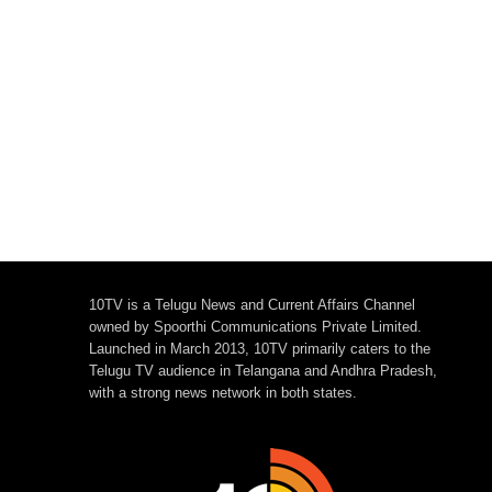
వివాహాలు..!
ఎఫ్ఏఏ.. అసలేం జరిగ
10TV is a Telugu News and Current Affairs Channel
owned by Spoorthi Communications Private Limited.
Launched in March 2013, 10TV primarily caters to the
Telugu TV audience in Telangana and Andhra Pradesh,
with a strong news network in both states.