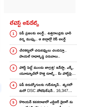
లేటెస్ట్ అప్‌డేట్స్
ఏపీ ప్రజలకు అలర్ట్.. ఉత్తరాంధ్రకు భారీ
వర్ష ముప్పు.. ఆ జిల్లాల్లో రెడ్ అలర్ట్
చీరకట్టులో చిరునవ్వులు చిందిస్తూ..
పాయల్ రాధాకృష్ణ పరువాలు..
పోస్ట్ పెట్టే ముందు జాగ్రత్త! ఇన్‌స్టా, ఎక్స్,
యూట్యూబ్‌లో కొత్త రూల్స్.. మీ పోస్ట్‌పై 2
గంటల్లోనే యాక్షన్?
ఏపీ నిరుద్యోగులకు గుడ్‌న్యూస్.. త్వరలో
మరో DSC నోటిఫికేషన్.. 16,347
పోస్టుల భర్తీ
కొరియన్ కనకరాజులో ఎన్టీఆర్ డైలాగ్ ను