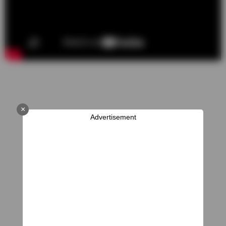
×
Advertisement