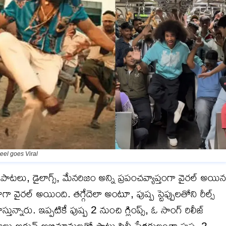
el goes Viral
ు, డైలాగ్స్, మేనరిజం అన్ని ప్రపంచవ్యాప్తంగా వైరల్ అయిన
ాగా వైరల్ అయింది. తగ్గేదెలా అంటూ, పుష్ప స్టెప్పులతోని రీల్స్
నారు. ఇప్పటికే పుష్ప 2 నుంచి గ్లింప్స్, ఓ సాంగ్ రిలీజ్
్లు అర్జున్ అభిమానులతో పాటు సినీ ప్రేక్షకులంతా పుష్ప 2