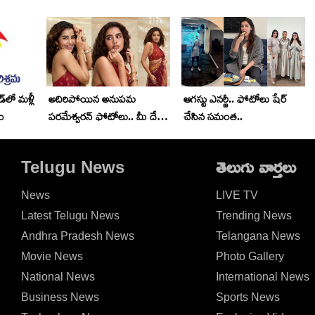
‌లో మళ్లీ
అదిరిపోయిన అనుప‌మ
ఆగ‌స్టు ఎన‌ర్జీ.. ఫోటోలు షేర్
రం
ప‌ర‌మేశ్వ‌ర‌న్ ఫోటోలు.. మీ దేశీ
చేసిన స‌మంత‌..
గ‌ర్ల్ అంటూ..
Telugu News
తెలుగు వార్తలు
News
LIVE TV
Latest Telugu News
Trending News
Andhra Pradesh News
Telangana News
Movie News
Photo Gallery
National News
International News
Business News
Sports News