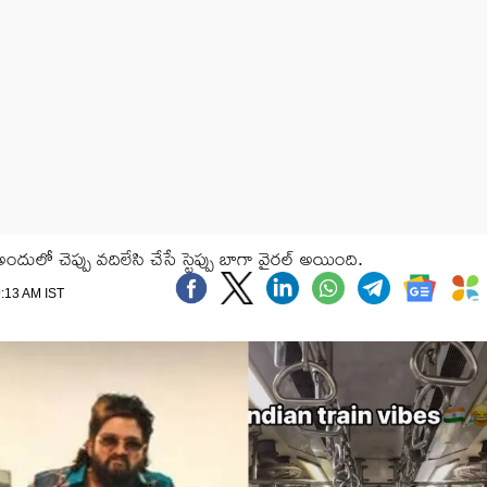
ందులో చెప్పు వదిలేసి చేసే స్టెప్పు బాగా వైరల్ అయింది.
9:13 AM IST