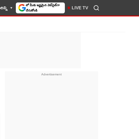
ిన్ని
LIVE TV
10TV సెలెక్ట్ చేసుకోండి