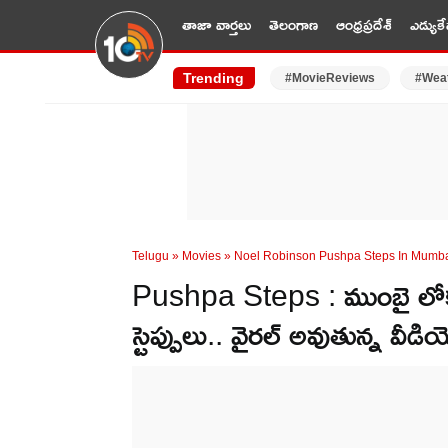
తాజా వార్తలు
తెలంగాణ
ఆంధ్రప్రదేశ్
ఎడ్యుకే
Trending
#MovieReviews
#Wea
Telugu
»
Movies
»
Noel Robinson Pushpa Steps In Mumba
Pushpa Steps : ముంబై లోకల్ ట
స్టెప్పులు.. వైరల్ అవుతున్న వీడి