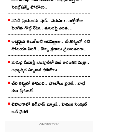
సెల‌బ్రేష‌న్స్ ఫోటోలు..
పసిడి ప్రియులకు షాక్.. వరుసగా నాల్గోరోజు
పెరిగిన గోల్డ్ రేటు.. తులంపై ఎంత
పెరిగిందంటే?
అచ్చ‌మైన తెలుగింటి ఆడ‌పిల్ల‌లా.. చీర‌క‌ట్టులో న‌టి
సోనియా సింగ్‌.. కొన్ని క్షణాలు ప్రశాంతంగా..
మధురై మీనాక్షి టెంపుల్‌లో న‌టి అవంతిక మిశ్రా..
ఆధ్యాత్మిక ప‌ర్య‌ట‌న ఫోటోలు..
చీర క‌ట్టులో కౌముది.. ఫోటోలు వైర‌ల్‌.. బాధే
కదా ప్రేమంటే..
లెహంగాలో బిగ్‌బాస్ బ్యూటీ.. హిమ‌జ సింపుల్
లుక్ వైర‌ల్‌