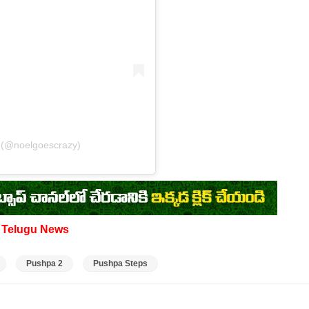
 (@noelgoescrazy)
d
Telugu News
Pushpa 2
Pushpa Steps