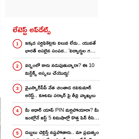
లేటెస్ట్ అప్‌డేట్స్
ఇక్కడ సర్టిఫికెట్లకు విలువ లేదు.. యువతే
భారత్‌ అసలైన సంపద.. 'విద్యార్థుల గళం'
సభలో రాహుల్
వర్షంలో కారు నడుపుతున్నారా? ఈ 10
మిస్టేక్స్ అస్సలు చేయొద్దు!
వైఎస్సార్‌సీపీ నేత చింతాడ రవికుమార్
అరెస్ట్.. కూటమి సర్కార్ పై తీవ్ర వ్యాఖ్యలు
మీ ఆధార్ యాప్ PIN మర్చిపోయారా? మీ
ఇంట్లోనే జస్ట్ 5 నిమిషాల్లో కొత్త పిన్‌ రీసెట్
చేయొచ్చు!
డబ్బులు చెల్లిస్తే నష్టపోతారు.. మా ప్రభుత్వం