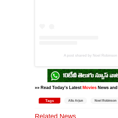
A post shared by Noel Robinson
»» Read Today's Latest
Movies
News an
Tags
Allu Arjun
Noel Robinson
Related News