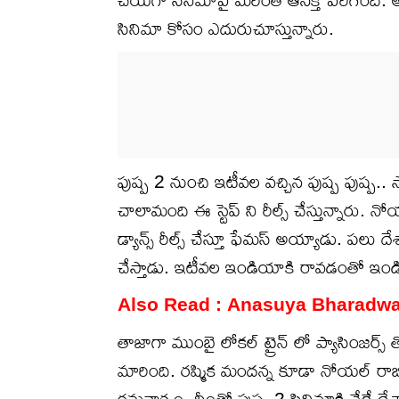
సినిమా కోసం ఎదురుచూస్తున్నారు.
పుష్ప 2 నుంచి ఇటీవల వచ్చిన పుష్ప పుష్ప.. స
చాలామంది ఈ స్టెప్ ని రీల్స్ చేస్తున్నారు. 
డ్యాన్స్ రీల్స్ చేస్తూ ఫేమస్ అయ్యాడు. పలు దే
చేస్తాడు. ఇటీవల ఇండియాకి రావడంతో ఇండియాల
Also Read :
Anasuya Bharadwaj : అ
తాజాగా ముంబై లోకల్ ట్రైన్ లో ప్యాసింజర్స్ 
మారింది. రష్మిక మందన్న కూడా నోయల్ రాబిన్‌
గమనార్హం. దీంతో పుష్ప 2 సినిమాకి వేరే దేశా