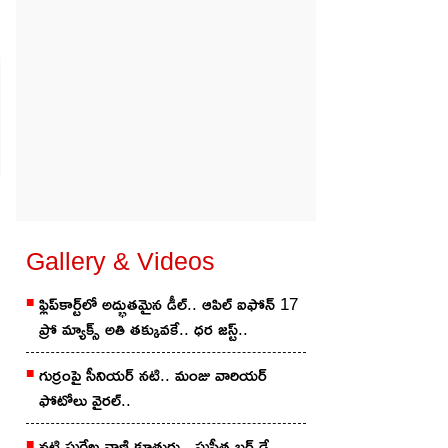
Gallery & Videos
ఫ్లిప్‌కార్ట్‌లో అద్భుతమైన డీల్.. ఆపిల్ ఐఫోన్ 17
ప్రో మ్యాక్స్ అతి తక్కువకే.. ధర జస్ట్..
గుర్రంపై సీనియ‌ర్ న‌టి.. మంజు వారియ‌ర్
ఫోటోలు వైర‌ల్..
న‌టి సురేఖ వాణి కూతురు.. సుప్రీత బ‌ర్త్ డే..