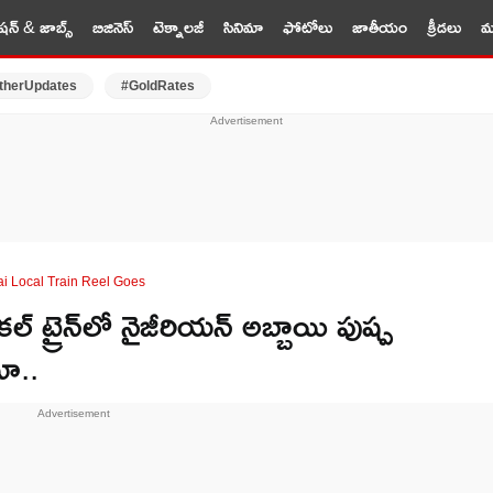
షన్ & జాబ్స్
బిజినెస్
టెక్నాలజీ
సినిమా
ఫోటోలు
జాతీయం
క్రీడలు
మర
therUpdates
#GoldRates
i Local Train Reel Goes
్రైన్‌లో నైజీరియన్ అబ్బాయి పుష్ప
యో..