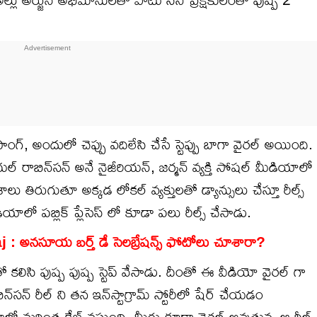
ాంగ్, అందులో చెప్పు వదిలేసి చేసే స్టెప్పు బాగా వైరల్ అయింది.
నోయల్ రాబిన్‌సన్ అనే నైజీరియన్, జర్మన్ వ్యక్తి సోషల్ మీడియాలో
శాలు తిరుగుతూ అక్కడ లోకల్ వ్యక్తులతో డ్యాన్సులు చేస్తూ రీల్స్
ో పబ్లిక్ ప్లేసెస్ లో కూడా పలు రీల్స్ చేసాడు.
నసూయ బర్త్ డే సెలబ్రేషన్స్ ఫోటోలు చూశారా?
తో కలిసి పుష్ప పుష్ప స్టెప్ వేసాడు. దీంతో ఈ వీడియో వైరల్ గా
సన్ రీల్ ని తన ఇన్‌స్టాగ్రామ్ స్టోరీలో షేర్ చేయడం
ల్లో మరింత క్రేజ్ వస్తుంది. మీరు కూడా వైరల్ అవుతున్న ఆ రీల్