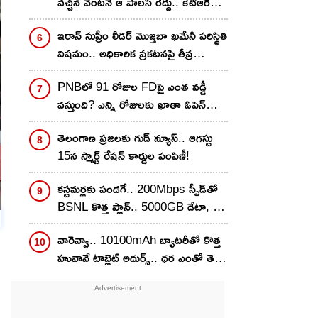
వచ్చిన వెంటనే ఆ పాలసీ రద్దు.. కేటీఆర్
మాస్ వార్నింగ్
ఇరాన్ సుప్రీం లీడర్ మొజ్తబా ఖమేనీ పరిస్థితి
విషమం.. అధికారిక ప్రకటనపై తీవ్ర
ఉత్కంఠ!
PNBలో 91 రోజుల FDపై ఎంత వడ్డీ
వస్తుంది? ఎన్ని రోజులకు ఖాతా ఓపెన్
చేయొచ్చు..
తెలంగాణ ప్రజలకు గుడ్ న్యూస్.. ఆగస్టు
15న స్మార్ట్ రేషన్ కార్డుల పంపిణీ!
కస్టమర్లకు పండగే.. 200Mbps స్పీడ్‌తో
BSNL కొత్త ప్లాన్.. 5000GB డేటా, 27
OTT బెనిఫిట్స్ కూడా!
వారెవ్వా.. 10100mAh బ్యాటరీతో కొత్త
హువావే టాబ్లెట్ అదుర్స్.. ధర ఎంతో తెలిస్తే
వెంటనే కొనేస్తారు!