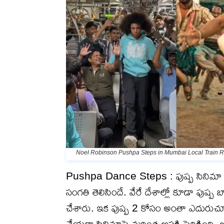
Noel Robinson Pushpa Steps in Mumbai Local Train Re
Pushpa Dance Steps : పుష్ప సినిమా పాటల
సంగతి తెలిసిందే. వేరే దేశాల్లో కూడా పుష్ప బ
చేశారు. ఇక పుష్ప 2 కోసం అంతా ఎదురుచూస్తున్
చేయగా సినిమాపై మరింత ఆసక్తి పెరిగింది. అల