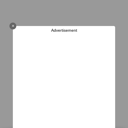
×
Advertisement