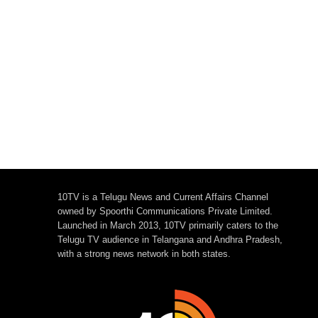
10TV is a Telugu News and Current Affairs Channel
owned by Spoorthi Communications Private Limited.
Launched in March 2013, 10TV primarily caters to the
Telugu TV audience in Telangana and Andhra Pradesh,
with a strong news network in both states.