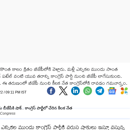
ొంత కాలం క్రితం బీజేపీలోకి వెళ్లారు. మళ్లీ ఎన్నికల ముందు సొంత
ిక్ పటేల్ వంటి యువ తరాన్ని కాంగ్రెస్ పార్టీ నుంచి బీజేపీ లాగేసుకుంది.
ది. ఈ తరుణంలో బీజేపీ నుంచి కీలక నేత కాంగ్రెస్‭లోకి రావడం గమనార్హం.
22 / 09:11 PM IST
 Congress
ల ముందు కాంగ్రెస్ పార్టీకి వరుస షాకులు ఇస్తూ వస్తున్న