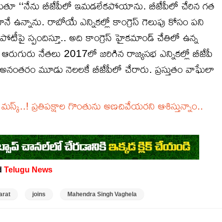
తూ ‘‘నేను బీజేపీలో ఇమడలేకపోయాను. బీజేపీలో చేరిన గత
గానే ఉన్నాను. రాబోయే ఎన్నికల్లో కాంగ్రెస్ గెలుపు కోసం పని
 పోటీపై స్పందిస్తూ.. అది కాంగ్రెస్ హైకమాండ్ చేతిలో ఉన్న
రుగురు నేతలు 2017లో జరిగిన రాజ్యసభ ఎన్నికల్లో బీజేపీ
ు. అనంతరం మూడు నెలలకే బీజేపీలో చేరారు. ప్రస్తుతం వాఘేలా
క్..! ప్ర‌తిప‌క్షాల గొంతును అణ‌చివేయ‌ర‌ని ఆశిస్తున్నాం..
d
Telugu News
arat
joins
Mahendra Singh Vaghela