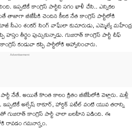
ది. ఇప్పటికే కాంగ్రెస్ పార్టీని సగం ఖాళీ చేసి.. ఎన్నికల
తాజాగా బీజేపీకి చెందిన కీలక నేత కాంగ్రెస్ పార్టీలోకి
జీ సీఎం శంకర్ సింగ్ వాఘేలా కుమారుడు, ఎమ్మెల్యే మహేంద్ర
ి హస్తం తీర్థం పుచ్చుకున్నాడు. గుజరాత్ కాంగ్రెస్ పార్టీ చీఫ్
గ్రెస్ కండువా కప్పి పార్టీలోకి ఆహ్వానించారు.
టీ నేతే. అయితే కొంత కాలం క్రితం బీజేపీలోకి వెళ్లారు. మళ్లీ
ప్పటికే అల్పేష్ ఠాకూర్, హార్దిక్ పటేల్ వంటి యువ తరాన్ని
 దీంతో గుజరాత్ కాంగ్రెస్ పార్టీ చాలా బలహీన పడింది. ఈ
‭లోకి రావడం గమనార్హం.