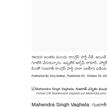
ఈయన ఇంతకు ముందు కాంగ్రెస్ పార్టీ నేతే. అయితే క
గూటికి చేరుకున్నారు. ఇప్పటికే అల్పేష్ ఠాకూర్, హార్ద
దీంతో గుజరాత్ కాంగ్రెస్ పార్టీ చాలా బలహీన పడిం
Published By:
tony bekkal
, Published On : October 28, 20
Former CM Shankersinh Vaghela son Mahendra joins
Mahendra Singh Vaghela: గుజరాత్ ఎన్నిక