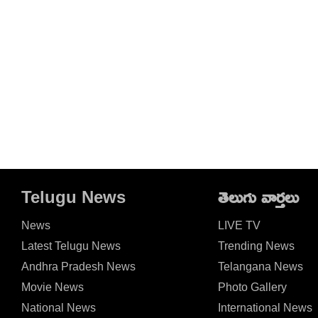
Telugu News
తెలుగు వార్తలు
News
LIVE TV
Latest Telugu News
Trending News
Andhra Pradesh News
Telangana News
Movie News
Photo Gallery
National News
International News