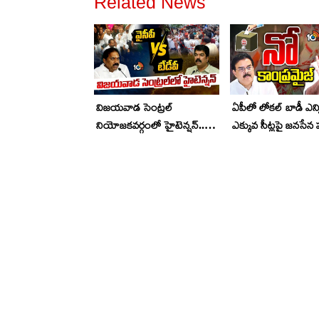
Related News
విజయవాడ సెంట్రల్
ఏపీలో లోకల్ బాడీ ఎన్
నియోజకవర్గంలో హైటెన్షన్..
ఎక్కువ సీట్లపై జనసేన ప
కోడిగుడ్లు, కర్రలతో దాడి ..
పవన్ కల్యాణ్ మాస్టర్ ప్
వైసీపీ నేత మల్లాది విష్ణు అరెస్ట్..!