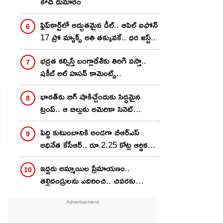
కౌచ్ దుమారం
ఫ్లిప్‌కార్ట్‌లో అద్భుతమైన డీల్.. ఆపిల్ ఐఫోన్
17 ప్రో మ్యాక్స్ అతి తక్కువకే.. ధర జస్ట్..
భద్రత కల్పిస్తే బంగ్లాదేశ్‌కు తిరిగి వస్తా..
షకీబ్ అల్ హసన్ కామెంట్స్‌..
భారత్‌కు బిగ్ షాకిచ్చేందుకు సిద్ధమైన
ట్రంప్.. ఆ బిల్లుకు అమెరికా సెనెట్
ఆమోదం..
పెద్ది కుటుంబానికి అండగా బీఆర్ఎస్
అధినేత కేసీఆర్.. రూ.2.25 కోట్ల ఆర్థిక
సాయం అందించేందుకు నిర్ణయం
ఇద్దరు అమ్మాయిల ప్రేమాయణం..
తల్లిదండ్రులను ఎదిరించి.. చివరకు
విషాదాంతం