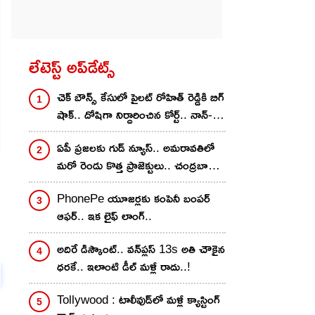
లేటెస్ట్ అప్‌డేట్స్
చెక్ బౌన్స్ కేసులో పైలట్ రోహిత్ రెడ్డికి బిగ్
షాక్.. దోషిగా నిర్ధారించిన కోర్ట్.. నాన్-
బెయిలబుల్ వారెంట్ జారీ
ఏపీ ప్రజలకు గుడ్ న్యూస్.. అమరావతిలో
మరో రెండు కొత్త ప్రాజెక్టులు.. చంద్రబాబు
కీలక ప్రకటన
PhonePe యూజర్లకు కంపెనీ బంపర్
ఆఫర్.. ఇక లైఫ్ లాంగ్..
అదిరే డిస్కౌంట్.. వన్‌ప్లస్ 13s అతి చౌకైన
ధరకే.. ఇలాంటి డీల్ మళ్లీ రాదు..!
Tollywood : టాలీవుడ్‌లో మళ్లీ క్యాస్టింగ్