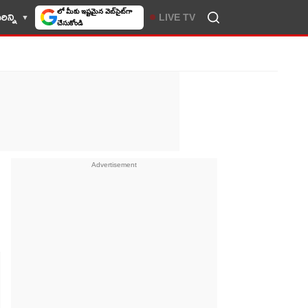
ిన్ని
LIVE TV
10TV సెలెక్ట్ చేసుకోండి