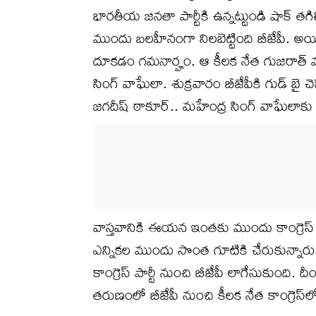
భారతీయ జనతా పార్టీకి ఉన్నట్టుండి షాక్ తగిలిం
ముందు బలహీనంగా నిలబెట్టింది బీజేపీ. అయితే 
దూకడం గమనార్హం. ఆ కీలక నేత గుజరాత్ మా
సింగ్ వాఘేలా. శుక్రవారం బీజేపీకి గుడ్ బై చెప్ప
జగదీష్ ఠాకూర్.. మహేంద్ర సింగ్ వాఘేలాకు కాం
వాస్తవానికి ఈయన ఇంతకు ముందు కాంగ్రెస్ పార్
ఎన్నికల ముందు సొంత గూటికి చేరుకున్నారు. ఇ
కాంగ్రెస్ పార్టీ నుంచి బీజేపీ లాగేసుకుంది.
తరుణంలో బీజేపీ నుంచి కీలక నేత కాంగ్రెస్