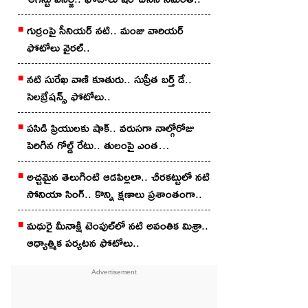
గుర్రంపై సీనియ‌ర్ న‌టి.. మంజు వారియ‌ర్
ఫోటోలు వైర‌ల్..
న‌టి సురేఖ వాణి కూతురు.. సుప్రీత బ‌ర్త్ డే..
సెల‌బ్రేష‌న్స్ ఫోటోలు..
పసిడి ప్రియులకు షాక్.. వరుసగా నాల్గోరోజు
పెరిగిన గోల్డ్ రేటు.. తులంపై ఎంత
పెరిగిందంటే?
అచ్చ‌మైన తెలుగింటి ఆడ‌పిల్ల‌లా.. చీర‌క‌ట్టులో న‌టి
సోనియా సింగ్‌.. కొన్ని క్షణాలు ప్రశాంతంగా..
మధురై మీనాక్షి టెంపుల్‌లో న‌టి అవంతిక మిశ్రా..
ఆధ్యాత్మిక ప‌ర్య‌ట‌న ఫోటోలు..