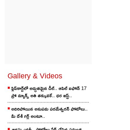
Gallery & Videos
ఫ్లిప్‌కార్ట్‌లో అద్భుతమైన డీల్.. ఆపిల్ ఐఫోన్ 17
ప్రో మ్యాక్స్ అతి తక్కువకే.. ధర జస్ట్..
అదిరిపోయిన అనుప‌మ ప‌ర‌మేశ్వ‌ర‌న్ ఫోటోలు..
మీ దేశీ గ‌ర్ల్ అంటూ..
ఆగ‌స్టు ఎన‌ర్జీ.. ఫోటోలు షేర్ చేసిన స‌మంత‌..