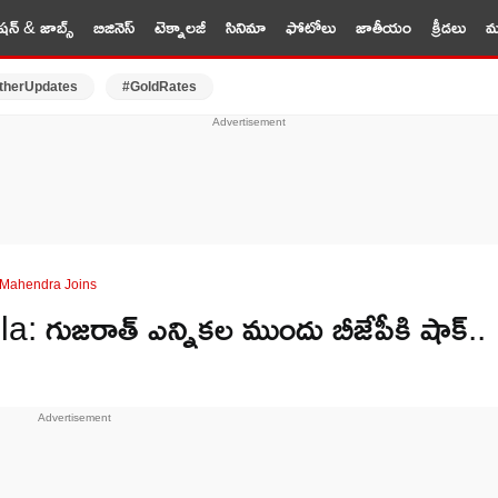
షన్ & జాబ్స్
బిజినెస్
టెక్నాలజీ
సినిమా
ఫోటోలు
జాతీయం
క్రీడలు
మర
therUpdates
#GoldRates
 Mahendra Joins
ుజరాత్ ఎన్నికల ముందు బీజేపీకి షాక్..