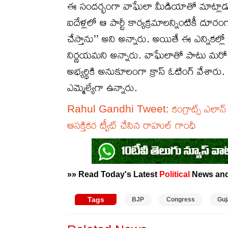
ఈ సందర్భంగా వాఘేలా మీడియాతో మాట్లాడు
ఐదేళ్లలో ఆ పార్టీ కార్యక్రమాలన్నింటికీ దూరం
చేస్తాను’’ అని అన్నారు. అయితే ఈ ఎన్నికల్లో
నిర్ణయమని అన్నారు. వాఘేలాతో పాటు మరో ఆ
అభ్యర్థికి అనుకూలంగా క్రాస్ ఓటింగ్ వేశార
ఎమ్మెల్యేగా ఉన్నారు.
Rahul Gandhi Tweet: క‌ంగ్రాట్స్ ఎలాన్ మ‌స్
ఆస‌క్తిక‌ర ట్వీట్ చేసిన రాహుల్ గాంధీ
»» Read Today's Latest
Political
News an
Tags
BJP
Congress
Guj