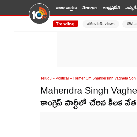
తాజా వార్తలు
తెలంగాణ
ఆంధ్రప్రదేశ్
ఎడ్యుకే
Trending
#MovieReviews
#Wea
Telugu
»
Political
»
Former Cm Shankersinh Vaghela Son
Mahendra Singh Vaghela: గ
కాంగ్రెస్ పార్టీలో చేరిన కీలక నేత