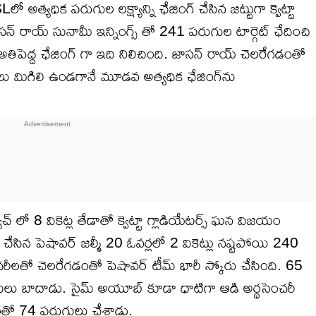
్యధిక పరుగుల లక్ష్యాన్ని ఛేజింగ్ చేసిన జట్టుగా క్వెట్టా
ి. జాసన్ రాయ్ సునామీ ఇన్నింగ్స్ తో 241 పరుగుల టార్గెట్ ఛేదించి
ో అతిపెద్ద ఛేజింగ్ గా ఇది నిలిచింది. జాసన్ రాయ్ చెలరేగడంతో
ంతులు మిగిలి ఉండగానే మూడవ అత్యధిక ఛేజింగ్‌ను
్ లో 8 వికెట్ల తేడాతో క్వెట్టా గ్లాడియేటర్స్ ఘన విజయం
 చేసిన పెషావర్ జల్మీ 20 ఓవర్లలో 2 వికెట్లు నష్టపోయి 240
ంచరీలతో చెలరేగడంతో పెషావర్ టీమ్ భారీ స్కోరు చేసింది. 65
రుగులు బాదాడు. సైమ్ అయూబ్ కూడా ధాటిగా ఆడి అర్థసెంచరీ
ర్లతో 74 పరుగులు చేశాడు.