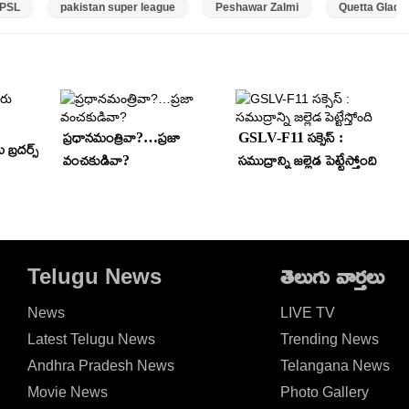
 PSL
pakistan super league
Peshawar Zalmi
Quetta Gladia
ప్రధానమంత్రివా?…ప్రజా
GSLV-F11 సక్సెస్ :
బ్రదర్స్
వంచకుడివా?
సముద్రాన్ని జల్లెడ పెట్టేస్తోంది
Telugu News
తెలుగు వార్తలు
News
LIVE TV
Latest Telugu News
Trending News
Andhra Pradesh News
Telangana News
Movie News
Photo Gallery