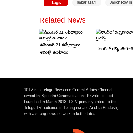
Tags
babar azam
Jason Roy In
Related News
డిసెంబర్ 31 నిషేధాజ్ఞలు
సాంగ్‌లో రెచ్చిపోయారు 
అమల్లో ఉంటాయి
10TV is a Telugu News and Current Affairs Channel
owned by Spoorthi Communications Private Limited.
Launched in March 2013, 10TV primarily caters to the
Telugu TV audience in Telangana and Andhra Pradesh,
with a strong news network in both states.