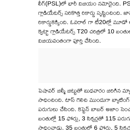
లీగ్(PSL)లో భారీ విజయం నమోదైంది. PSLలో అత
గ్లాడియేటర్స్ సరికొత్త రికార్డు సృష్టించింద
రికార్డుకెక్కింది. ఓవరాల్ గా టీ20ల్లో మూడ
క్వెట్టా గ్లాడియేటర్స్ T20 చరిత్రలో 10 బ
విజయవంతంగా పూర్తి చేసింది.
పెషావర్ జల్మీ జట్టుతో బుధవారం జరిగిన మ్యాచ
సాధించింది. టాస్ గెలిచి ముందుగా బ్యాటింగ్
పరుగులు చేసింది. కెప్టెన్ బాబర్ అజాం సె
బంతుల్లో 15 ఫోర్లు, 3 సిక్సర్లతో 115 ప
సాధించాడు. 35 బంతుల్లో 6 ఫోర్లు, 5 సిక్స