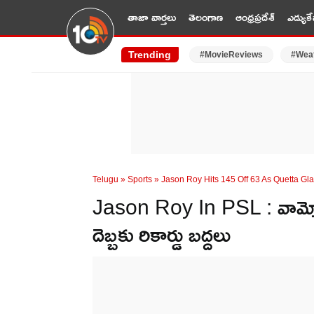
తాజా వార్తలు
తెలంగాణ
ఆంధ్రప్రదేశ్
ఎడ్యుకే
Trending
#MovieReviews
#Wea
Telugu
»
Sports
»
Jason Roy Hits 145 Off 63 As Quetta G
Jason Roy In PSL : వామ్మో ఇద
దెబ్బకు రికార్డు బద్దలు