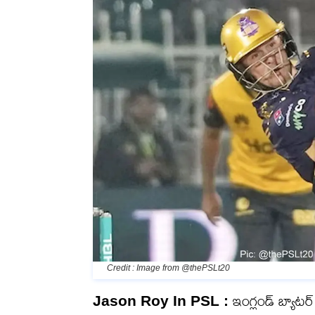
Credit : Image from @thePSLt20
Jason Roy In PSL :
ఇంగ్లండ్ బ్యాటర