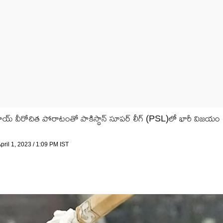
ాయ్ వీరోచిత పోరాటంతో పాకిస్థాన్ సూపర్ లీగ్ (PSL)లో భారీ విజయం
pril 1, 2023 / 1:09 PM IST