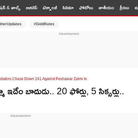
షన్ & జాబ్స్
బిజినెస్
టెక్నాలజీ
సినిమా
ఫోటోలు
జాతీయం
క్రీడలు
మర
therUpdates
#GoldRates
ladiators Chase Down 241 Against Peshawar Zalmi In
ేం బాదుడు.. 20 ఫోర్లు, 5 సిక్సర్లు..