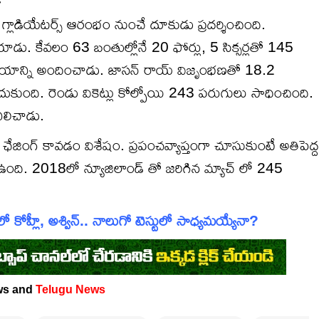
ా గ్లాడియేటర్స్ ఆరంభం నుంచే దూకుడు ప్రదర్శించింది.
డు. కేవలం 63 బంతుల్లోనే 20 ఫోర్లు, 5 సిక్సర్లతో 145
 విజయాన్ని అందించాడు. జాసన్ రాయ్ విజృంభణతో 18.2
 అందుకుంది. రెండు వికెట్లు కోల్పోయి 243 పరుగులు సాధించింది.
ిలిచాడు.
ద ఛేజింగ్ కావడం విశేషం. ప్రపంచవ్యాప్తంగా చూసుకుంటే అతిపెద్ద
 పేరిట ఉంది. 2018లో న్యూజిలాండ్ తో జరిగిన మ్యాచ్ లో 245
ో కోహ్లీ, అశ్విన్.. నాలుగో టెస్టులో సాధ్యమయ్యేనా?
ws and
Telugu News