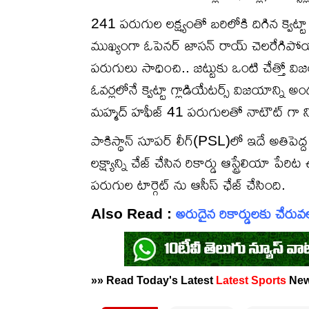
241 పరుగుల లక్ష్యంతో బరిలోకి దిగిన క్వెట్ట
ముఖ్యంగా ఓపెనర్ జాసన్ రాయ్ చెలరేగిపోయా
పరుగులు సాధించి.. జట్టుకు ఒంటి చేత్తో
ఓవర్లలోనే క్వెట్టా గ్లాడియేటర్స్ విజయాన్ని
మహ్మద్ హఫీజ్ 41 పరుగులతో నాటౌట్ గా న
పాకిస్థాన్ సూపర్ లీగ్(PSL)లో ఇదే అతిపెద్
లక్ష్యాన్ని చేజ్ చేసిన రికార్డు ఆస్ట్రేలియా
పరుగుల టార్గెట్ ను ఆసీస్ ఛేజ్ చేసింది.
Also Read :
అరుదైన రికార్డులకు చేరువల
»» Read Today's Latest
Latest
Sports
Ne