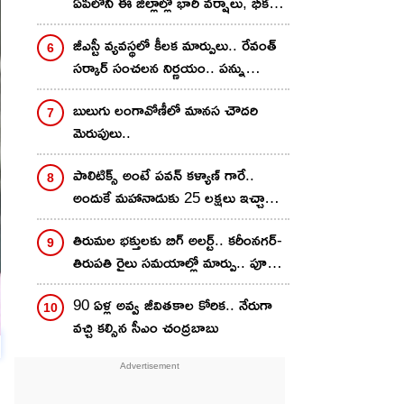
ఏపీలోని ఈ జిల్లాల్లో భారీ వర్షాలు, భీకర
గాలులు.. హెచ్చరికలు జారీ
జీఎస్టీ వ్యవస్థలో కీలక మార్పులు.. రేవంత్
సర్కార్ సంచలన నిర్ణయం.. పన్ను
ఎగవేతదారులకు చెక్
బులుగు లంగావోణీలో మానస చౌదరి
మెరుపులు..
పాలిటిక్స్ అంటే పవన్ కళ్యాణ్ గారే..
అందుకే మహానాడుకు 25 లక్షలు ఇచ్చాను..
నాగవంశీ కామెంట్స్..
తిరుమల భక్తులకు బిగ్ అలర్ట్.. కరీంనగర్-
తిరుపతి రైలు సమయాల్లో మార్పు.. పూర్తి
డీటెయిల్స్ ఇవే
90 ఏళ్ల అవ్వ జీవితకాల కోరిక.. నేరుగా
వచ్చి కల్సిన సీఎం చంద్రబాబు