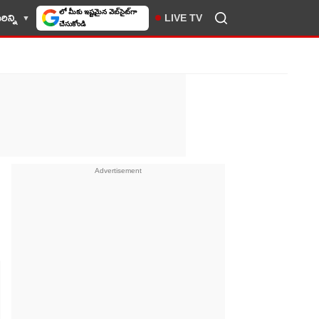
ిన్ని
LIVE TV
10TV సెలెక్ట్ చేసుకోండి