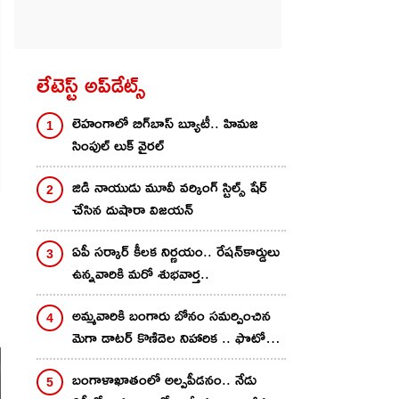
లేటెస్ట్ అప్‌డేట్స్
లెహంగాలో బిగ్‌బాస్ బ్యూటీ.. హిమ‌జ
సింపుల్ లుక్ వైర‌ల్‌
జిడి నాయుడు మూవీ వ‌ర్కింగ్ స్టిల్స్ షేర్
చేసిన దుషారా విజ‌య‌న్‌
ఏపీ సర్కార్ కీలక నిర్ణయం.. రేషన్‌కార్డులు
ఉన్నవారికి మరో శుభవార్త..
అమ్మవారికి బంగారు బోనం సమర్పించిన
మెగా డాటర్ కొణిదెల నిహారిక .. ఫొటోలు
వైరల్
బంగాళాఖాతంలో అల్పపీడనం.. నేడు