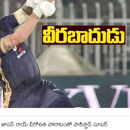
్ జాసన్ రాయ్ వీరోచిత పోరాటంతో పాకిస్థాన్ సూపర్