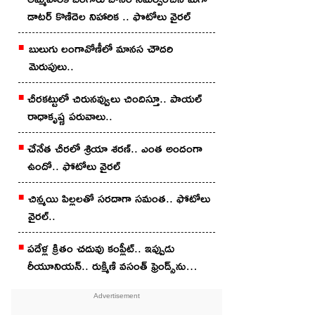
డాటర్ కొణిదెల నిహారిక .. ఫొటోలు వైరల్
బులుగు లంగావోణీలో మానస చౌదరి
మెరుపులు..
చీరకట్టులో చిరునవ్వులు చిందిస్తూ.. పాయల్
రాధాకృష్ణ పరువాలు..
చేనేత చీర‌లో శ్రియా శ‌ర‌ణ్‌.. ఎంత అందంగా
ఉందో.. ఫోటోలు వైర‌ల్
చిన్మ‌యి పిల్ల‌ల‌తో స‌ర‌దాగా సమంత‌.. ఫోటోలు
వైర‌ల్..
ప‌దేళ్ల క్రితం చ‌దువు కంప్లీట్.. ఇప్పుడు
రీయూనియన్.. రుక్మిణి వసంత్ ఫ్రెండ్స్‌ను
చూశారా?