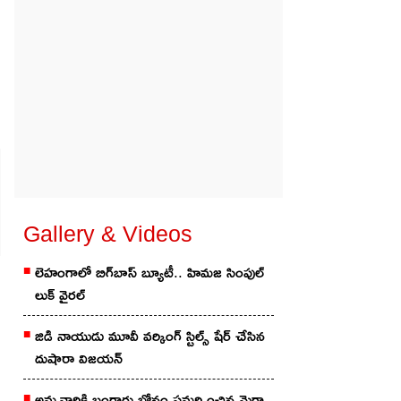
Gallery & Videos
లెహంగాలో బిగ్‌బాస్ బ్యూటీ.. హిమ‌జ సింపుల్
లుక్ వైర‌ల్‌
జిడి నాయుడు మూవీ వ‌ర్కింగ్ స్టిల్స్ షేర్ చేసిన
దుషారా విజ‌య‌న్‌
అమ్మవారికి బంగారు బోనం సమర్పించిన మెగా