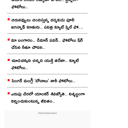
ఫోటోలు..
చిరున‌వ్వులు చిందిస్తున్న ద‌ర్శ‌కుడు పూరీ
జ‌గ‌న్నాథ్ కూతురు.. ప‌విత్ర క్యూట్ స్మైల్ ఫోటోలు
వైర‌ల్..
మా బంగారం.. డిమాన్ ప‌వ‌న్.. ఫోటోలు షేర్
చేసిన రీతూ చౌద‌రి..
చూడ‌చ‌క్క‌ని చిన్న‌ది యుక్తి త‌రేజా.. క్యూట్
ఫోటోలు..
.
సింగ‌ర్ మంగ్లీ 'బోనాలు' శారీ ఫోటోలు..
ఎరుపు చీర‌లో యాంక‌ర్ శివ‌జ్యోతి.. నిశ్శబ్దంగా
నిర్మించుకుంటున్న జీవితం..