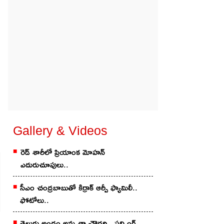
Gallery & Videos
రెడ్ శారీలో ప్రియాంక మోహ‌న్
ఎదురుచూపులు..
సీఎం చంద్రబాబుతో కిర్రాక్ ఆర్పీ ఫ్యామిలీ..
ఫోటోలు..
తెలుగు అందం అమృతా చౌద‌రి.. స్ట‌న్నింగ్