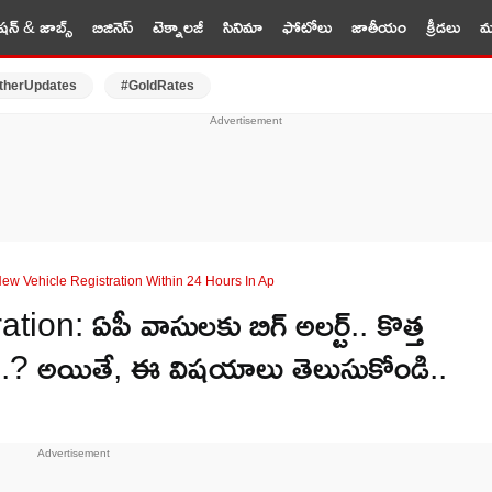
షన్ & జాబ్స్
బిజినెస్
టెక్నాలజీ
సినిమా
ఫోటోలు
జాతీయం
క్రీడలు
మర
therUpdates
#GoldRates
w Vehicle Registration Within 24 Hours In Ap
: ఏపీ వాసులకు బిగ్ అలర్ట్.. కొత్త
ా..? అయితే, ఈ విషయాలు తెలుసుకోండి..