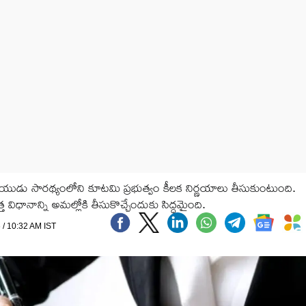
డు సారథ్యంలోని కూటమి ప్రభుత్వం కీలక నిర్ణయాలు తీసుకుంటుంది.
విధానాన్ని అమల్లోకి తీసుకొచ్చేందుకు సిద్ధమైంది.
 / 10:32 AM IST