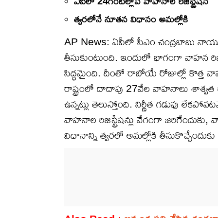
ఏపీలో 24గంటల్లోపే వాహనాల రిజిస్ట్రేషన్
త్వరలోనే నూతన విధానం అమల్లోకి
AP News: ఏపీలో సీఎం చంద్రబాబు నాయుడు
తీసుకుంటుంది. ఇందులో భాగంగా వాహన రిజిస్ట
సిద్ధమైంది. దీంతో రాబోయే రోజుల్లో కొత్త వాహన
రాష్ట్రంలో దాదాపు 27వేల వాహనాలు శాశ్వత ర
ఉన్నట్లు తెలుస్తోంది. నిర్ణీత గడువు లేక
వాహనాల రిజిస్ట్రేషన్లు వేగంగా జరిగేందుక
విధానాన్ని త్వరలో అమల్లోకి తీసుకొచ్చేందుకు