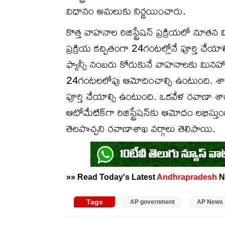
విధానం అమలుకు నిర్ణయించారు.
కొత్త వాహనాల రిజిస్ట్రేషన్ ప్రక్రియలో నూతన 
ప్రక్రియ కచ్చితంగా 24గంటల్లోనే పూర్తి చేయాల్
ఫ్యాన్సీ నంబరు కోరుకునే వాహనాలకు మినహా మి
24గంటలలోపు ఆమోదించాల్సి ఉంటుంది. శాశ్వత 
పూర్తి చేయాల్సి ఉంటుంది. ఒకవేళ రవాణా 
ఆటోమేటిక్‌గా రిజిస్ట్రేషన్‌కు ఆమోదం లభిస్
తెలపొచ్చని రవాణాశాఖ వర్గాలు తెలిపాయి.
»» Read Today's Latest
Andhrapradesh
N
Tags
AP government
AP News