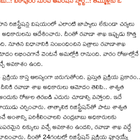
ు..! పిఠాపురం నుంచే ఆపరేషన్ స్టార్ట్..! తమ్ముళ్లకు ఓ
 రిజిస్ట్రేషన్ల విషయంలో ఎలాంటి జాప్యాలు లేకుండా చర్యలు
ు అధికారులను ఆదేశించారు. దీంతో రవాణా శాఖ ఇప్పుడు కొత్త
ధమైంది. నూతన విధానానికి సంబంధించిన పత్రాలు రవాణాశాఖ
మోదం లభించగానే వెంటనే అమల్లోకి రానుంది. వారం రోజుల్లోనే
వచ్చే అవకాశం ఉంది.
షన్ ప్రక్రియ కాస్త ఆలస్యంగా జరుగుతోంది. ప్రస్తుత ప్రక్రియ ప్రకారం.
ేశాక దీనికి రవాణా శాఖ అధికారులు ఆమోదం తెలిపి.. శాశ్వత
ుంది. అందుకు రోజుల తరబడి ఎదురు చూడాల్సి వస్తోంది. ఇదే
ు చర్చించారు. తాత్కాలిక రిజిస్ట్రేషన్‌తో పాటు శాశ్వత
్పగించే అంశాన్ని పరిశీలించాలని చంద్రబాబు అధికారులకు
పరమైన చిక్కులు వచ్చే అవకాశం ఉందని, రవాణా శాఖ వద్దే
ించారు. దీంతో 24గంటల్లో రిజిస్ట్రేషన్ ప్రక్రియ పూర్తయ్యే