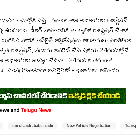
విధానం అమల్లోకి వస్తే.. రవాణా శాఖ అధికారులు రిజిస్ట్రేషన్
సి ఉంటుంది. డీలర్ వాహనానికి తాత్కాలిక రిజిస్ట్రేషన్ చేశాక..
గిలిన వాటికి ఆన్‌లైన్ అప్లికేషన్లను అధికారులు పరిశీలించి..
రిజిస్ట్రేషన్, నంబరు జనరేట్ చేసే ప్రక్రియ 24గంటల్లోనే
శాఖ అధికారులు జాప్యం చేసినా.. 24గంటల తరువాత
తుంది. సెలవు రోజు‌కూడా ఆన్‌లైన్‌లో అధికారులు ఆమోదం
ews and
Telugu News
cm chandrababu naidu
New Vehicle Registration
Transpo