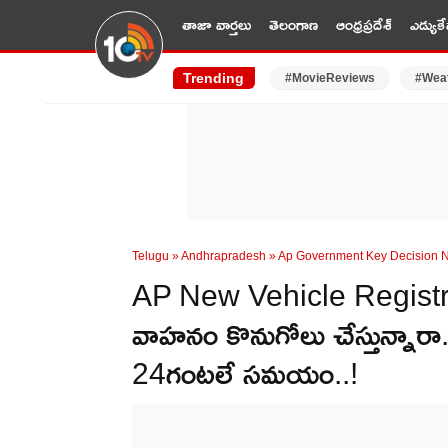
తాజా వార్తలు
తెలంగాణ
ఆంధ్రప్రదేశ్
ఎడ్యుకే
Trending
#MovieReviews
#Wea
Telugu
»
Andhrapradesh
»
Ap Government Key Decision Ne
AP New Vehicle Registration
వాహనం కొనుగోలు చేస్తున్నార
24గంటలే సమయం..!