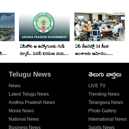
ఏపీలోని ఆ ఉద్యోగులకు గుడ్
ఏపీ కేబినెట్లో 34 కీలక
రీ
న్యూస్.. పదవీ విరమణ వయస్సు
అంశాలకు ఆమోదం..
ు
రెండేళ్లు పెంపు.. జీవో విడుదల
అమరావతి, అసెంబ్లీ, హైకోర్టు
డిజైన్లకు భారీ నిధులు
Telugu News
తెలుగు వార్తలు
News
LIVE TV
Latest Telugu News
Trending News
Andhra Pradesh News
Telangana News
Movie News
Photo Gallery
National News
International News
Business News
Sports News