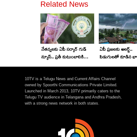
Related News
నేతన్నలకు ఏపీ సర్కార్ గుడ్
ఏపీ ప్రజలకు అలర్ట్..
న్యూస్.. ప్రతీ కుటుంబానికి
పిడుగులతో కూడిన భా
రూ.25000.. రేపే అకౌంట్స్ లో
వర్షాలు.. ఈ 7 జిల్లాలక
జమ
హెచ్చరికలు
10TV is a Telugu News and Current Affairs Channel
owned by Spoorthi Communications Private Limited.
Launched in March 2013, 10TV primarily caters to the
Telugu TV audience in Telangana and Andhra Pradesh,
with a strong news network in both states.