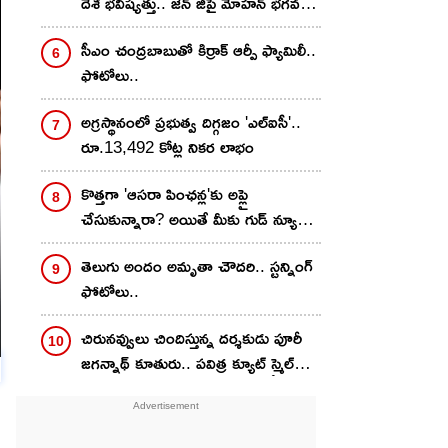
దేశ భవిష్యత్తు.. జెన్ జీపై మోహన్ భగవత్
సంచలన వ్యాఖ్యలు!
సీఎం చంద్రబాబుతో కిర్రాక్ ఆర్పీ ఫ్యామిలీ..
ఫోటోలు..
అగ్రస్థానంలో ప్రభుత్వ దిగ్గజం 'ఎల్ఐసీ'..
రూ.13,492 కోట్ల నికర లాభం
కొత్తగా 'ఆసరా పింఛన్ల'కు అప్లై
చేసుకున్నారా? అయితే మీకు గుడ్ న్యూస్..
ఆరోజే డబ్బులు వేస్తారట
తెలుగు అందం అమృతా చౌద‌రి.. స్ట‌న్నింగ్
ఫోటోలు..
చిరున‌వ్వులు చిందిస్తున్న ద‌ర్శ‌కుడు పూరీ
జ‌గ‌న్నాథ్ కూతురు.. ప‌విత్ర క్యూట్ స్మైల్
ఫోటోలు వైర‌ల్..