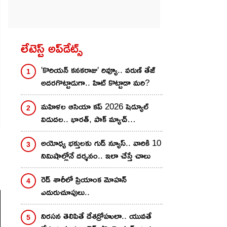
లేటెస్ట్ అప్‌డేట్స్
'కొరియన్ కనకరాజు' రివ్యూ.. వరుణ్ తేజ్
అదరగొట్టాడుగా.. హిట్ కొట్టాడా మరి?
మహిళల ఆసియా కప్ 2026 షెడ్యూల్
విడుద‌ల‌.. భార‌త్, పాక్ మ్యాచ్
ఎప్పుడంటే?
అయోధ్య భక్తులకు గుడ్ న్యూస్.. వారికి 10
నిమిషాల్లోనే దర్శనం.. ఇలా చేస్తే చాలు
రెడ్ శారీలో ప్రియాంక మోహ‌న్
ఎదురుచూపులు..
నిరసన తెలిపితే దేశద్రోహులా.. యువతే