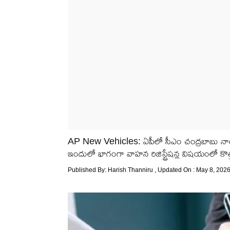
AP New Vehicles: ఏపీలో సీఎం చంద్రబాబు నాయు
ఇందులో భాగంగా వాహన రిజిస్ట్రేషన్ల విషయంలో కొత్త 
Published By:
Harish Thanniru
, Updated On : May 8, 2026