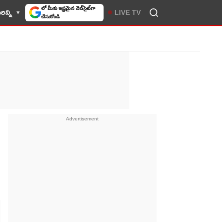
ిన్ని
LIVE TV
10TV సెలెక్ట్ చేసుకోండి