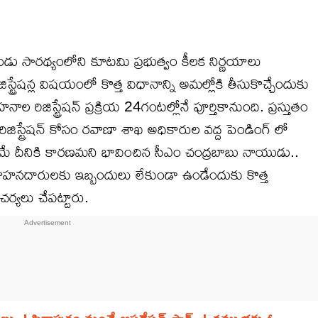
 సారథ్యంలోని కూటమి ప్రభుత్వం కీలక నిర్ణయాలు
్రేషన్ల విషయంలో కొత్త విధానాన్ని అమల్లోకి తీసుకొచ్చేందుకు
ాల రిజిస్ట్రేషన్ ప్రక్రియ 24గంటల్లోనే పూర్తికానుంది. ప్రస్తుతం
ిజిస్ట్రేషన్ కోసం రవాణా శాఖ అధికారుల వద్ద పెండింగ్ లో
పోవటమే దీనికి కారణమని భావించిన సీఎం చంద్రబాబు నాయుడు..
ు, వాహనదారులకు ఇబ్బందులు లేకుండా ఉండేందుకు కొత్త
 చర్యలు చేపట్టారు.