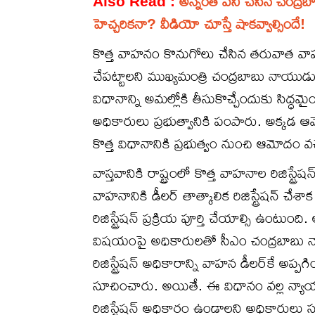
Also Read :
అన్నంత పని చేసిన చంద్రబాబ
హెచ్చరికనా? వీడియో చూస్తే షాకవ్వాల్సిందే!
కొత్త వాహనం కొనుగోలు చేసిన తరువాత వాహన
చేపట్టాలని ముఖ్యమంత్రి చంద్రబాబు నాయుడ
విధానాన్ని అమల్లోకి తీసుకొచ్చేందుకు సిద్
అధికారులు ప్రభుత్వానికి పంపారు. అక్కడ ఆ
కొత్త విధానానికి ప్రభుత్వం నుంచి ఆమోదం 
వాస్తవానికి రాష్ట్రంలో కొత్త వాహనాల రిజిస్ట్రే
వాహనానికి డీలర్ తాత్కాలిక రిజిస్ట్రేషన్ చ
రిజిస్ట్రేషన్ ప్రక్రియ పూర్తి చేయాల్సి ఉంట
విషయంపై అధికారులతో సీఎం చంద్రబాబు నాయుడ
రిజిస్ట్రేషన్ అధికారాన్ని వాహన డీలర్‌కే అప
సూచించారు. అయితే. ఈ విధానం వల్ల న్యాయ
రిజిస్ట్రేషన్ అధికారం ఉండాలని అధికారులు సూచ