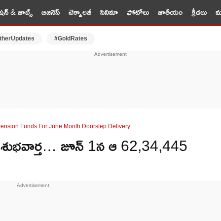
షన్ & జాబ్స్
బిజినెస్
టెక్నాలజీ
సినిమా
ఫోటోలు
జాతీయం
క్రీడలు
మర
therUpdates
#GoldRates
Pension Funds For June Month Doorstep Delivery
్ శుభవార్త… జూన్ 1న ఆ 62,34,445