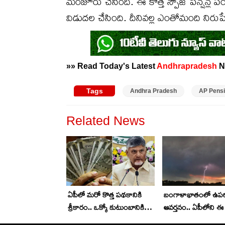
మంజూరు చేసింది. ఈ కొత్త స్పౌజ్ పెన్షన్ల ప
విడుదల చేసింది. దీనివల్ల ఎంతోమంది నిరు
»» Read Today's Latest
Andhrapradesh
N
Tags
Andhra Pradesh
AP Pens
Related News
ఏపీలో మరో కొత్త పథకానికి
బంగాళాఖాతంలో ఉప
శ్రీకారం.. ఒక్కో కుటుంబానికి
ఆవర్తనం.. ఏపీలోని ఈ జి
రూ.25వేలు..
నేడు దంచికొట్టనున్న 