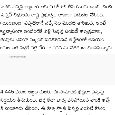
ాజిక పెన్షన్ల లబ్ధిదారులకు మరోసారి తీపి కబురు అందించింది.
న్షన్ నిధులను రాష్ట్ర ప్రభుత్వం తాజాగా విడుదల చేసింది.
యించింది. ఎప్పటిలాగే వచ్చే నెల మొదటి తారీఖున, అంటే
ాప్తంగా ఇంటింటికీ వెళ్లి పెన్షన్ల పంపిణీ కార్యక్రమాన్ని
 వితంతువులు ఎవరూ ఇబ్బంది పడకూడదనే ఉద్దేశంతో ఉదయం
ారుల ఇళ్ల వద్దకే వెళ్లి నేరుగా నగదును చేతికి అందించనున్నారు.
34,445 మంది లబ్ధిదారులకు ఈ సామాజిక భద్రతా పెన్షన్లు
ిర్ణయం తీసుకుంది. భర్త లేదా భార్య చనిపోయిన వారికి ఇచ్చే
ికి మంజూరు చేసింది. ఈ కొత్త స్పౌజ్ పెన్షన్ల పంపిణీ కోసం