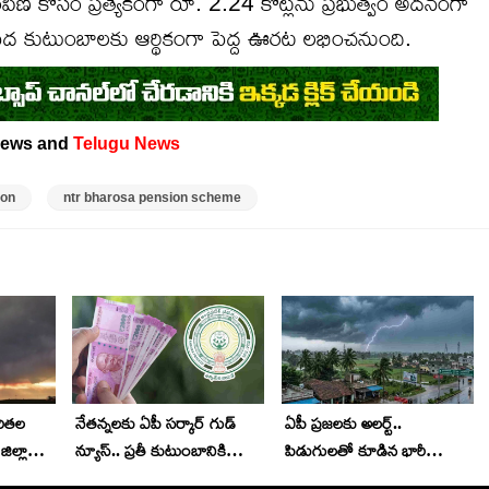
ంపిణీ కోసం ప్రత్యేకంగా రూ. 2.24 కోట్లను ప్రభుత్వం అదనంగా
పేద కుటుంబాలకు ఆర్థికంగా పెద్ద ఊరట లభించనుంది.
ews and
Telugu News
ion
ntr bharosa pension scheme
రితల
నేతన్నలకు ఏపీ సర్కార్ గుడ్
ఏపీ ప్రజలకు అలర్ట్..
ల్లాల్లో
న్యూస్.. ప్రతీ కుటుంబానికి
పిడుగులతో కూడిన భారీ
వానలు..
రూ.25000.. రేపే అకౌంట్స్ లో
వర్షాలు.. ఈ 7 జిల్లాలకు