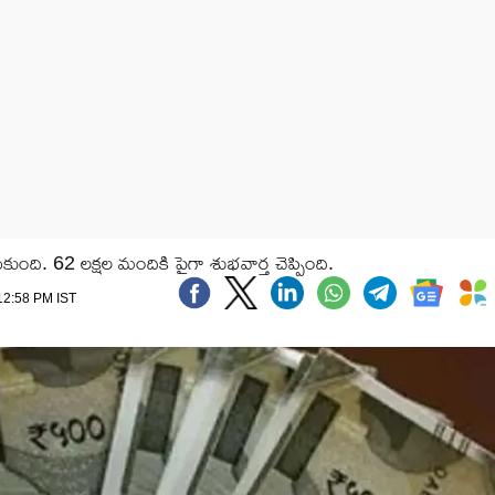
ంది. 62 లక్షల మందికి పైగా శుభవార్త చెప్పింది.
 12:58 PM IST