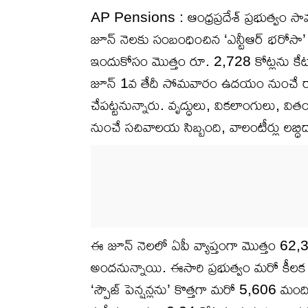
AP Pensions : ఆంధ్రప్రదేశ్ ప్రభుత్వం సామ
జూన్ నెలకు సంబంధించిన ‘ఎన్టీఆర్ భరోసా’ పె
ఇందుకోసం మొత్తం రూ. 2,728 కోట్లను కేటా
జూన్ 1వ తేదీ సోమవారం ఉదయం నుంచే రాష్ట్రవ్య
చేపట్టనున్నారు. వృద్ధులు, వికలాంగులు,
నుంచే సచివాలయ సిబ్బంది, వాలంటీర్లు లబ్ధిద
ఈ జూన్ నెలలో ఏపీ వ్యాప్తంగా మొత్తం 62,
అందనున్నాయి. ఈసారి ప్రభుత్వం మరో కీలక న
‘స్పౌజ్ పెన్షన్లను’ కొత్తగా మరో 5,606 మంద