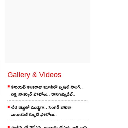
Gallery & Videos
కొరియ‌న్ కన‌క‌రాజు మూవీలో స్పెష‌ల్ సాంగ్‌..
దక్ష నాగర్కర్ ఫోటోలు.. రాస‌గుమ్మ‌డివే..
చీర క‌ట్టులో ముద్దుగా.. సింగ‌ర్ హారికా
నారాయణ్ క్యూట్ ఫోటోలు..
మాల్దీవ్స్‌లో వెకేషన్ ఎంజాయ్ చేస్తున్న బిగ్ బాస్