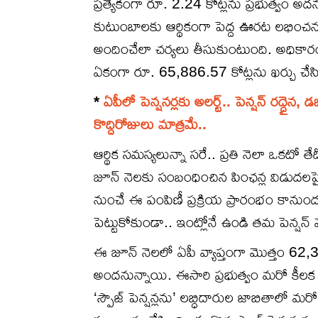
ప్రత్యేకంగా రూ. 2.24 కోట్లను ప్రభుత్వం అ
కుటుంబాలకు ఆర్థికంగా పెద్ద ఊరట లభించనుంది
అందించేలా చర్యలు తీసుకుంటుంది. అధికారంల
ఏకంగా రూ. 65,886.57 కోట్లను ఖర్చు చేసి
*
ఏపీలో పెన్షనర్లకు అలర్ట్.. పెన్షన్ రద్దైన
కొద్దిరోజులు మాత్రమే..
ఆర్థిక సమస్యలున్నా సరే.. ప్రతి నెలా ఒకటో తే
జూన్ నెలకు సంబంధించిన పింఛన్ల విడుదలప
నుంచే ఈ పంపిణీ ప్రక్రియ ప్రారంభం కానుం
పెట్టుకోకుండా.. ఇంట్లోనే ఉండి తమ పెన్షన్ మ
ఈ జూన్ నెలలో ఏపీ వ్యాప్తంగా మొత్తం 62,
అందనున్నాయి. ఈసారి ప్రభుత్వం మరో కీలక న
‘స్పౌజ్ పెన్షన్లను’ లబ్ధిదారుల జాబితాలో మ