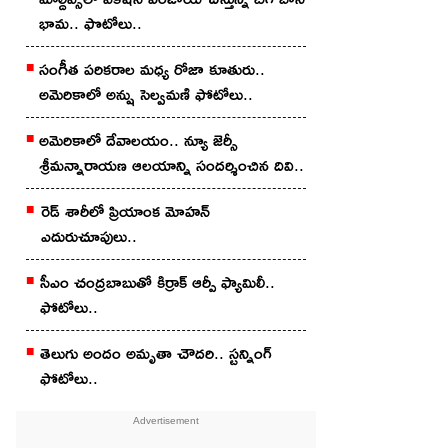
భామ.. ఫొటోలు..
సంగీత పరికరాల మధ్య రోజా కూతురు..
అమెరికాలో అన్షు సెల్వమణి ఫోటోలు..
అమెరికాలో దేవాలయం.. న్యూ జెర్సీ
శ్రీమన్నారాయణ ఆలయాన్ని సందర్శించిన దివి..
రెడ్ శారీలో ప్రియాంక మోహ‌న్
ఎదురుచూపులు..
సీఎం చంద్రబాబుతో కిర్రాక్ ఆర్పీ ఫ్యామిలీ..
ఫోటోలు..
తెలుగు అందం అమృతా చౌద‌రి.. స్ట‌న్నింగ్
ఫోటోలు..