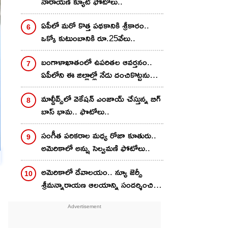
నారాయణ్ క్యూట్ ఫోటోలు..
ఏపీలో మరో కొత్త పథకానికి శ్రీకారం..
ఒక్కో కుటుంబానికి రూ.25వేలు..
బంగాళాఖాతంలో ఉపరితల ఆవర్తనం..
ఏపీలోని ఈ జిల్లాల్లో నేడు దంచికొట్టనున్న
వానలు.. హెచ్చరికలు జారీ
మాల్దీవ్స్‌లో వెకేషన్ ఎంజాయ్ చేస్తున్న బిగ్
బాస్ భామ.. ఫొటోలు..
సంగీత పరికరాల మధ్య రోజా కూతురు..
అమెరికాలో అన్షు సెల్వమణి ఫోటోలు..
అమెరికాలో దేవాలయం.. న్యూ జెర్సీ
శ్రీమన్నారాయణ ఆలయాన్ని సందర్శించిన
దివి..