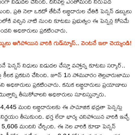
దనంగా విడుదల చేసింది. దీనివల్ల ఎంతోమంది నిరుపేద
. ప్రతి నెలా ఒకటో తేదీనే లబ్ధిదారుల చేతికి పెన్షన్ డబ్బులు
ోకి వచ్చిన నాటి నుంచి కూటమి ప్రభుత్వం ఈ పెన్షన్ల కోసమే
ందని అధికారులు ప్రకటించారు.
, డబ్బులు ఆగిపోయిన వారికి గుడ్‌న్యూస్.. వెంటనే ఇలా చెయ్యండి!
దీనే పెన్షన్ నిధులు విడుదల చేస్తూ వస్తోన్న కూటమి సర్కార్..
ై కీలక ప్రకటన చేసింది. జూన్ 1న సోమవారం తెల్లవారుజాము
దని అధికారులు ప్రకటించారు. కనుక లబ్ధిదారులు ప్రయాణాలు
ొత్తాన్ని తీసుకోవాలని అధికారులు సూచిస్తున్నారు.
34,445 మంది లబ్ధిదారులకు ఈ సామాజిక భద్రతా పెన్షన్లు
ిర్ణయం తీసుకుంది. భర్త లేదా భార్య చనిపోయిన వారికి ఇచ్చే
రో 5,606 మందిని చేర్చింది. ఈ నెల వారికి కూడా పెన్షన్