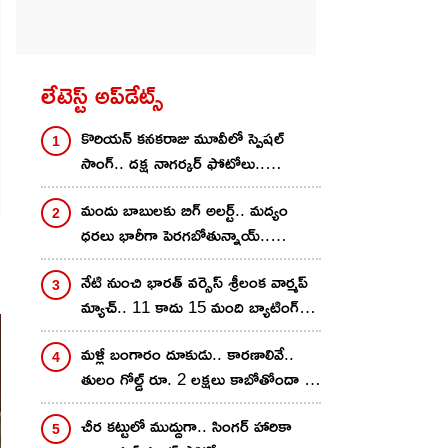
లేటెస్ట్ అప్‌డేట్స్
కొరియ‌న్ కన‌క‌రాజు మూవీలో స్పెష‌ల్
సాంగ్‌.. దక్ష నాగర్కర్ ఫోటోలు..
రాస‌గుమ్మ‌డివే..
మందు బాబులకు బిగ్ అలర్ట్.. మద్యం
ధరలు భారీగా పెరగబోతున్నాయ్..
కారణాలివే? ఎంత శాతం
నేటి నుంచి భార‌త్ వ‌ర్సెస్ శ్రీలంక వార్మ‌ప్
పెరుగుతాయంటే?
మ్యాచ్‌.. 11 కాదు 15 మంది బ్యాటింగ్
చేయొచ్చు.. రూల్స్ చాలా డిఫ‌రెంట్‌
మళ్లీ బంగారం దూకుడు.. కారణాలివే..
తులం గోల్డ్ రూ. 2 లక్షలు కాబోతోందా ?
నిపుణులు ఏమన్నారంటే?
చీర క‌ట్టులో ముద్దుగా.. సింగ‌ర్ హారికా