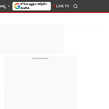
ిన్ని
LIVE TV
10TV సెలెక్ట్ చేసుకోండి