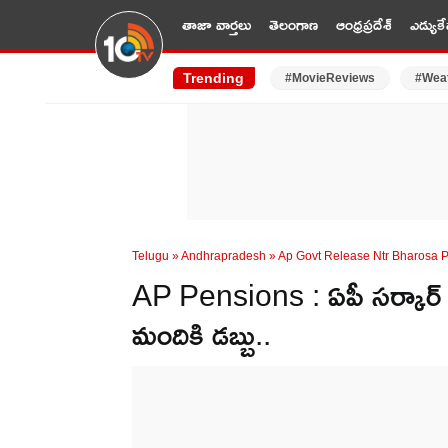
తాజా వార్తలు
తెలంగాణ
ఆంధ్రప్రదేశ్
ఎడ్యుకే
Trending
#MovieReviews
#Wea
Telugu
»
Andhrapradesh
»
Ap Govt Release Ntr Bharosa 
AP Pensions : ఏపీ సర్కార
మందికి డబ్బు..