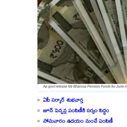
Ap govt release Ntr Bharosa Pension Funds for June 
ఏపీ సర్కార్ శుభవార్త
జూన్ పెన్షన్ల పంపిణీకి సర్వం సిద్ధం
సోమవారం ఉదయం నుంచే పంపిణీ