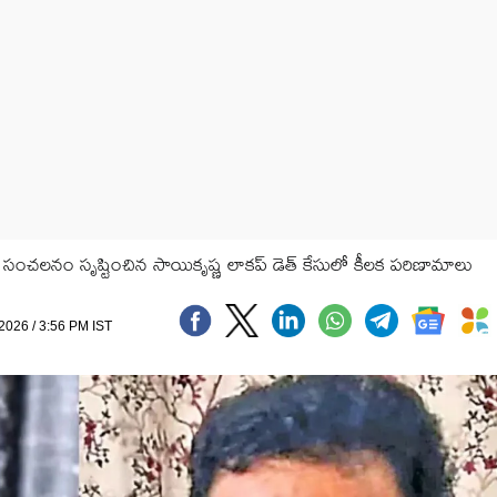
చలనం సృష్టించిన సాయికృష్ణ లాకప్ డెత్ కేసులో కీలక పరిణామాలు
 2026 / 3:56 PM IST