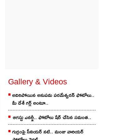
Gallery & Videos
అదిరిపోయిన అనుప‌మ ప‌ర‌మేశ్వ‌ర‌న్ ఫోటోలు..
మీ దేశీ గ‌ర్ల్ అంటూ..
ఆగ‌స్టు ఎన‌ర్జీ.. ఫోటోలు షేర్ చేసిన స‌మంత‌..
గుర్రంపై సీనియ‌ర్ న‌టి.. మంజు వారియ‌ర్
ఫోటోలు వైర‌ల్..