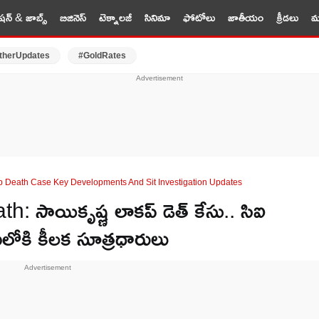
షన్ & జాబ్స్
బిజినెస్
టెక్నాలజీ
సినిమా
ఫోటోలు
జాతీయం
క్రీడలు
మర
therUpdates
#GoldRates
p Death Case Key Developments And Sit Investigation Updates
సాయికృష్ణ లాకప్ డెత్ కేసు.. సిఐ
గులోకి కీలక సూత్రధారులు