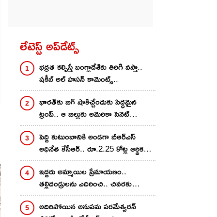
లేటెస్ట్ అప్‌డేట్స్
భద్రత కల్పిస్తే బంగ్లాదేశ్‌కు తిరిగి వస్తా..
షకీబ్ అల్ హసన్ కామెంట్స్‌..
భారత్‌కు బిగ్ షాకిచ్చేందుకు సిద్ధమైన
ట్రంప్.. ఆ బిల్లుకు అమెరికా సెనెట్
ఆమోదం..
పెద్ది కుటుంబానికి అండగా బీఆర్ఎస్
అధినేత కేసీఆర్.. రూ.2.25 కోట్ల ఆర్థిక
సాయం అందించేందుకు నిర్ణయం
ఇద్దరు అమ్మాయిల ప్రేమాయణం..
తల్లిదండ్రులను ఎదిరించి.. చివరకు
విషాదాంతం
అదిరిపోయిన అనుప‌మ ప‌ర‌మేశ్వ‌ర‌న్