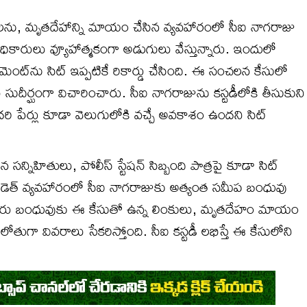
లను, మృతదేహాన్ని మాయం చేసిన వ్యవహారంలో సీఐ నాగరాజు
 అధికారులు వ్యూహాత్మకంగా అడుగులు వేస్తున్నారు. ఇందులో
మెంట్‌ను సిట్ ఇప్పటికే రికార్డు చేసింది. ఈ సంచలన కేసులో
ుదీర్ఘంగా విచారించారు. సీఐ నాగరాజును కస్టడీలోకి తీసుకుని
దరి పేర్లు కూడా వెలుగులోకి వచ్చే అవకాశం ఉందని సిట్
ిహితులు, పోలీస్ స్టేషన్ సిబ్బంది పాత్రపై కూడా సిట్
కప్ డెత్ వ్యవహారంలో సీఐ నాగరాజుకు అత్యంత సమీప బంధువు
సదరు బంధువుకు ఈ కేసుతో ఉన్న లింకులు, మృతదేహం మాయం
తుగా వివరాలు సేకరిస్తోంది. సీఐ కస్టడీ లభిస్తే ఈ కేసులోని