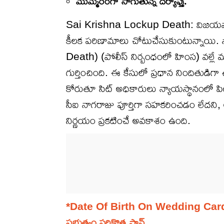
ముమ్మరంగా సాగుతున్న దర్యాప్తు.
Sai Krishna Lockup Death: విజయవాడలో 
కీలక పరిణామాలు చోటుచేసుకుంటున్నాయి. 
Death) (పోలీస్ నిర్బంధంలో హింస) వల్లే మరణ
గుర్తించింది. ఈ కేసులో ప్రధాన నిందితుడిగ
కోరుతూ సిట్ అధికారులు న్యాయస్థానంలో పిటి
సీఐ నాగరాజు పూర్తిగా సహకరించడం లేదని, అం
నిర్ణయం ప్రకటించే అవకాశం ఉంది.
*Date Of Birth On Wedding Cards: పెళ్
ప్రభుత్వం సరికొత్త ప్లాన్