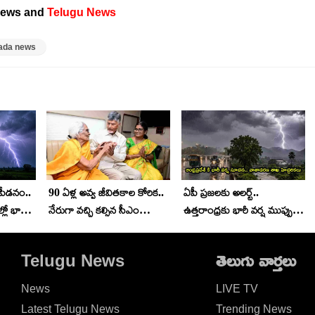
ews and
Telugu News
ada news
పీడనం..
90 ఏళ్ల అవ్వ జీవితకాల కోరిక..
ఏపీ ప్రజలకు అలర్ట్..
్లో భారీ
నేరుగా వచ్చి కల్సిన సీఎం
ఉత్తరాంధ్రకు భారీ వర్ష ముప్పు..
.
చంద్రబాబు
ఆ జిల్లాల్లో రెడ్ అలర్ట్
Telugu News
తెలుగు వార్తలు
News
LIVE TV
Latest Telugu News
Trending News