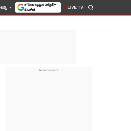
ిన్ని
LIVE TV
10TV సెలెక్ట్ చేసుకోండి