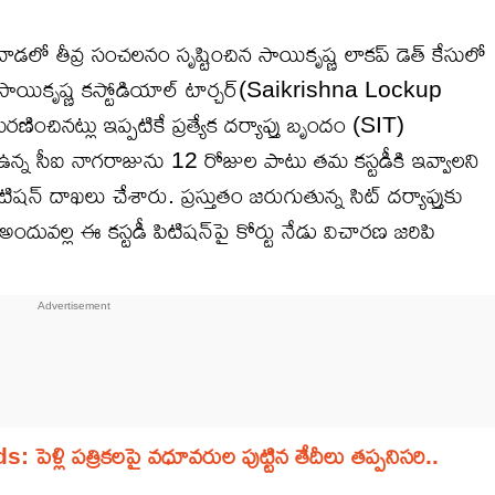
తీవ్ర సంచలనం సృష్టించిన సాయికృష్ణ లాకప్ డెత్ కేసులో
సాయికృష్ణ కస్టోడియాల్ టార్చర్(Saikrishna Lockup
ించినట్లు ఇప్పటికే ప్రత్యేక దర్యాప్తు బృందం (SIT)
ా ఉన్న సీఐ నాగరాజును 12 రోజుల పాటు తమ కస్టడీకి ఇవ్వాలని
షన్ దాఖలు చేశారు. ప్రస్తుతం జరుగుతున్న సిట్ దర్యాప్తుకు
దువల్ల ఈ కస్టడీ పిటిషన్‌పై కోర్టు నేడు విచారణ జరిపి
లి పత్రికలపై వధూవరుల పుట్టిన తేదీలు తప్పనిసరి..