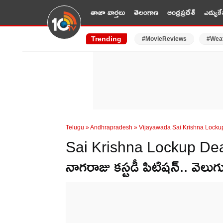
తాజా వార్తలు
తెలంగాణ
ఆంధ్రప్రదేశ్
ఎడ్యుకే
Trending
#MovieReviews
#Wea
Telugu
»
Andhrapradesh
»
Vijayawada Sai Krishna Locku
Sai Krishna Lockup Death: 
నాగరాజు కస్టడీ పిటిషన్.. వెలు