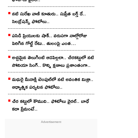
న‌టి సురేఖ వాణి కూతురు.. సుప్రీత బ‌ర్త్ డే..
సెల‌బ్రేష‌న్స్ ఫోటోలు..
పసిడి ప్రియులకు షాక్.. వరుసగా నాల్గోరోజు
పెరిగిన గోల్డ్ రేటు.. తులంపై ఎంత
పెరిగిందంటే?
అచ్చ‌మైన తెలుగింటి ఆడ‌పిల్ల‌లా.. చీర‌క‌ట్టులో న‌టి
సోనియా సింగ్‌.. కొన్ని క్షణాలు ప్రశాంతంగా..
మధురై మీనాక్షి టెంపుల్‌లో న‌టి అవంతిక మిశ్రా..
ఆధ్యాత్మిక ప‌ర్య‌ట‌న ఫోటోలు..
చీర క‌ట్టులో కౌముది.. ఫోటోలు వైర‌ల్‌.. బాధే
కదా ప్రేమంటే..