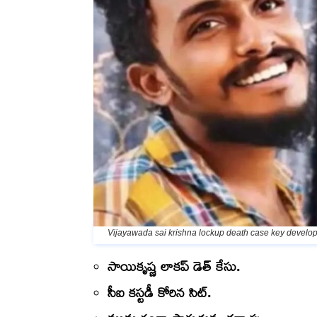
Vijayawada sai krishna lockup death case key develop
సాయికృష్ణ లాకప్ డెత్ కేసు.
సీఐ కస్టడీ కోరిన సిట్.