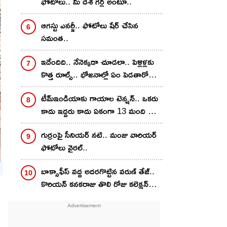
ఫోటోలు.. మీ దేశీ గ‌ర్ల్ అంటూ..
ఆగ‌స్టు ఎన‌ర్జీ.. ఫోటోలు షేర్ చేసిన
స‌మంత‌..
ఇదేందిది.. నేనెక్కడా చూడలా.. పెళ్లిళ్లకు
కొత్త రూల్స్.. భోజనాల్లో ఏం పెడతారో
గవర్నమెంట్ ఆఫీసర్లకి చెప్పాలట..
టీమ్ఇండియాకు గాయాల టెన్ష‌న్‌.. ఒక‌రు
కాదు ఇద్ద‌రు కాదు ఏకంగా 13 మంది స్టార్
ప్లేయ‌ర్ల‌కు..
గుర్రంపై సీనియ‌ర్ న‌టి.. మంజు వారియ‌ర్
ఫోటోలు వైర‌ల్..
బాక్సాఫీస్ వ‌ద్ద అద‌ర‌గొట్టిన వ‌రుణ్ తేజ్‌..
కొరియ‌న్ క‌న‌కరాజు తొలి రోజు క‌లెక్ష‌న్
ఎంతంటే?