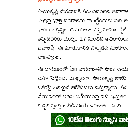
సాయికృష్ణ మరణానికి సంబంధించిన ఆధారా
పాత్రపై పూర్తి వివరాలను రాబట్టేందుకు సిట్
భాగంగా కృష్ణలంక మహిళా ఎస్సై హిమజ స్టేట్‌
ఇప్పటివరకు మొత్తం 17 మందిని అధికారులు స
విచారిస్తే, ఈ ఘాతుకానికి పాల్పడిన మరికొం
భావిస్తోంది.
ఈ దారుణంలో సీఐ నాగరాజుతో పాటు ఆయన సన్న
నిఘా పెట్టింది. ముఖ్యంగా, సాయికృష్ణ లా
ఒకరిపై బలమైన ఆరోపణలు వస్తున్నాయి. 
చేయడంలో అతని ప్రమేయంపై సిట్ ప్రస్తుతం లో
మిస్టరీ పూర్తిగా వీడిపోయే అవకాశం ఉంది.