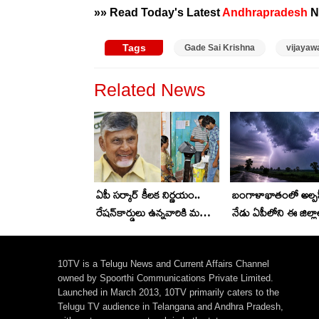
»» Read Today's Latest
Andhrapradesh
N
Tags
Gade Sai Krishna
vijayaw
Related News
ఏపీ సర్కార్ కీలక నిర్ణయం..
బంగాళాఖాతంలో అల్ప
రేషన్‌కార్డులు ఉన్నవారికి మరో
నేడు ఏపీలోని ఈ జిల్లాల
శుభవార్త..
వర్షాలు, భీకర గాలులు.
హెచ్చరికలు జారీ
10TV is a Telugu News and Current Affairs Channel
owned by Spoorthi Communications Private Limited.
Launched in March 2013, 10TV primarily caters to the
Telugu TV audience in Telangana and Andhra Pradesh,