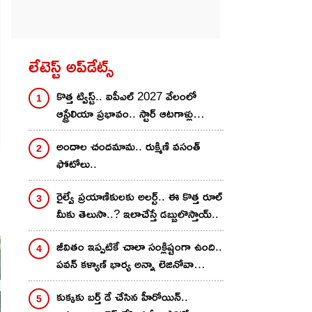
లేటెస్ట్ అప్‌డేట్స్
కొత్త ట్విస్ట్.. ఐపీఎల్‌ 2027 వేలంలో
ఆస్ట్రేలియా ప్రభావం.. స్టార్ ఆటగాళ్లు
దూరమైతే ధరలు పెరిగేది వీళ్లకే!
అందాల చంద‌మామ‌.. రుక్మిణి వసంత్
ఫోటోలు..
రైల్వే ప్రయాణికులకు అలర్ట్.. ఈ కొత్త రూల్
మీకు తెలుసా..? ఇలాచేస్తే డబ్బులొస్తాయ్..
జీవితం ఇప్పటికే చాలా సంక్లిష్టంగా ఉంది..
ప‌వ‌న్ కళ్యాణ్ భార్య అన్నా లెజినోవా
ఫోటోలు..
కుక్క‌కు బ‌ర్త్ డే చేసిన హీరోయిన్‌..