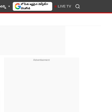
ిన్ని
LIVE TV
10TV సెలెక్ట్ చేసుకోండి