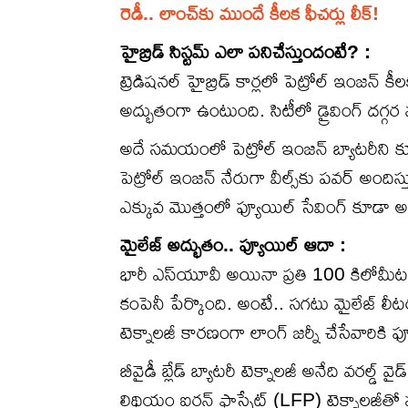
రెడీ.. లాంచ్‌కు ముందే కీలక ఫీచర్లు లీక్!
హైబ్రిడ్ సిస్టమ్ ఎలా పనిచేస్తుందంటే? :
ట్రెడిషనల్ హైబ్రిడ్ కార్లలో పెట్రోల్ ఇంజన్ కీ
అద్భుతంగా ఉంటుంది. సిటీలో డ్రైవింగ్ దగ్గర
అదే సమయంలో పెట్రోల్ ఇంజన్ బ్యాటరీని కూడా 
పెట్రోల్ ఇంజన్ నేరుగా వీల్స్‌కు పవర్ అందిస్
ఎక్కువ మొత్తంలో ఫ్యూయిల్ సేవింగ్ కూడా అం
మైలేజ్ అద్భుతం.. ఫ్యూయిల్ ఆదా :
భారీ ఎస్‌యూవీ అయినా ప్రతి 100 కిలోమీటర్లక
కంపెనీ పేర్కొంది. అంటే.. సగటు మైలేజ్ లీ
టెక్నాలజీ కారణంగా లాంగ్ జర్నీ చేసేవారికి
బీవైడీ బ్లేడ్ బ్యాటరీ టెక్నాలజీ అనేది వరల్డ
లిథియం ఐరన్ ఫాస్ఫేట్ (LFP) టెక్నాలజీతో పన