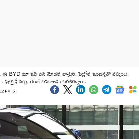
 ఈ BYD టూ ఇన్ వన్ మోడల్ బ్యాటరీ, పెట్రోల్ ఇంజిన్లతో వస్తుంది.
ర్తి ఫీచర్లు, రేంజ్ వివరాలను పరిశీలిద్దాం..
:12 PM IST