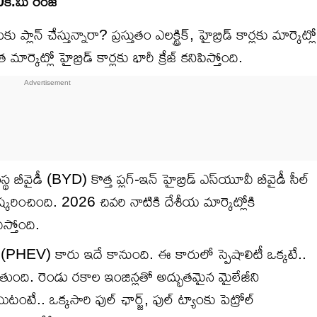
00కి.మీ రేంజ్
ప్లాన్ చేస్తున్నారా? ప్రస్తుతం ఎలక్ట్రిక్, హైబ్రిడ్ కార్లకు మార్కెట్లో
ర్కెట్లో హైబ్రిడ్ కార్లకు భారీ క్రేజ్ కనిపిస్తోంది.
ీవైడీ (BYD) కొత్త ప్లగ్-ఇన్ హైబ్రిడ్ ఎస్‌యూవీ బీవైడీ సీల్
్కరించింది. 2026 చివరి నాటికి దేశీయ మార్కెట్లోకి
్తోంది.
ిడ్ (PHEV) కారు ఇదే కానుంది. ఈ కారులో స్పెషాలిటీ ఒక్కటే..
ిపోతుంది. రెండు రకాల ఇంజిన్లతో అద్భుతమైన మైలేజీని
ే.. ఒక్కసారి ఫుల్ ఛార్జ్, ఫుల్ ట్యాంకు పెట్రోల్