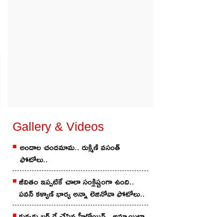
Gallery & Videos
అందాల చంద‌మామ‌.. రుక్మిణి వసంత్
ఫోటోలు..
జీవితం ఇప్పటికే చాలా సంక్లిష్టంగా ఉంది..
ప‌వ‌న్ కళ్యాణ్ భార్య అన్నా లెజినోవా ఫోటోలు..
కుక్క‌కు బ‌ర్త్ డే చేసిన హీరోయిన్‌.. అమ్మాయిలా