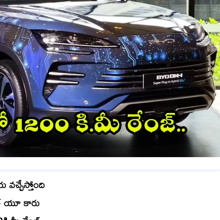
రు వచ్చేస్తోంది
 సీల్ యూ కారు