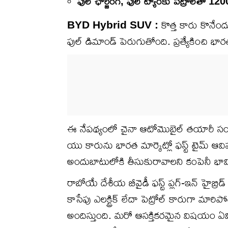
ఫుల్ ఛార్జింగ్, ఫుల్ ట్యాంకు పెట్రోల్‌తో 12
BYD Hybrid SUV :
కొత్త కారు కొనేందుకు 
ఫుల్ డిమాండ్ పెరుగుతోంది. ప్రత్యేకించి భారత మా
ఈ నేపథ్యంలో చైనా ఆటోమొబైల్ తయారీ సంస్థ బ
యు కారును భారత మార్కెట్లో ఫస్ట్ టైమ్ ఆవిష
అందుబాటులోకి తీసుకురావాలని కంపెనీ భావిస
రాబోయే దేశీయ బీవైడీ ఫస్ట్ ప్లగ్-ఇన్ హైబ్ర
కాసేపు ఎలక్ట్రిక్ లేదా పెట్రోల్ కారుగా మార
అందిస్తుంది. మరో ఆసక్తికరమైన విషయం ఏమిటంట