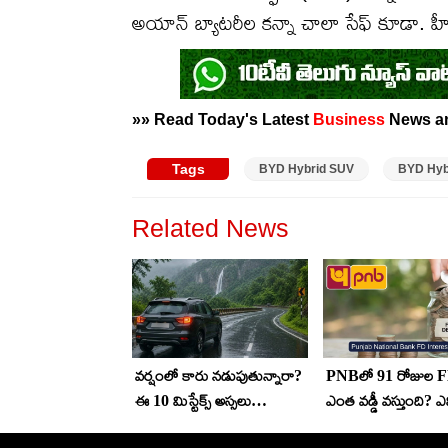
అయాన్ బ్యాటరీల కన్నా చాలా సేఫ్ కూడా. హీటిం
»» Read Today's Latest
Business
News 
Tags
BYD Hybrid SUV
BYD Hyb
Related News
వర్షంలో కారు నడుపుతున్నారా?
PNBలో 91 రోజుల F
ఈ 10 మిస్టేక్స్ అస్సలు
ఎంత వడ్డీ వస్తుంది? ఎన
చేయొద్దు!
రోజులకు ఖాతా ఓపెన్