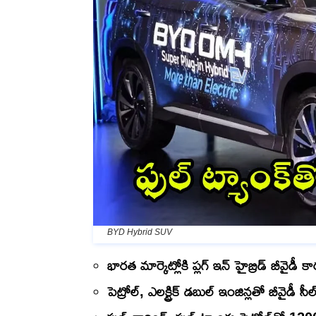
BYD Hybrid SUV
భారత మార్కెట్లోకి ప్లగ్ ఇన్ హైబ్రిడ్ బీవైడీ కా
పెట్రోల్, ఎలక్ట్రిక్ డబుల్ ఇంజిన్లతో బీవైడీ