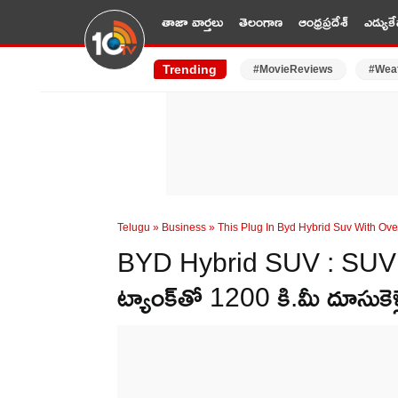
తాజా వార్తలు
తెలంగాణ
ఆంధ్రప్రదేశ్
ఎడ్యుకే
Trending
#MovieReviews
#Wea
Telugu
»
Business
»
This Plug In Byd Hybrid Suv With O
BYD Hybrid SUV : SUV మార
ట్యాంక్‌తో 1200 కి.మీ దూసుకెళ్లే