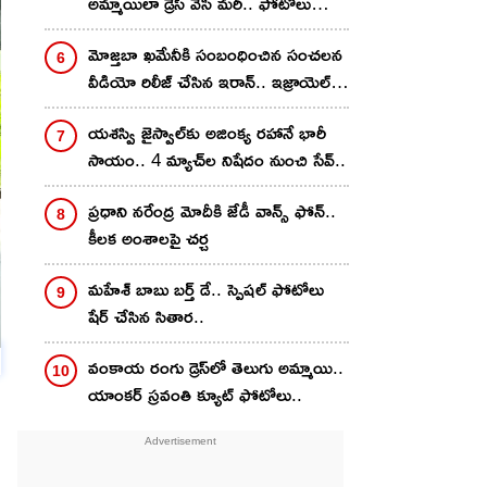
అమ్మాయిలా డ్రెస్ వేసి మ‌రీ.. ఫోటోలు
వైర‌ల్‌..
మోజ్తబా ఖమేనీకి సంబంధించిన సంచలన
వీడియో రిలీజ్ చేసిన ఇరాన్.. ఇజ్రాయెల్
కథనాలకు చెక్
య‌శ‌స్వి జైస్వాల్‌కు అజింక్య‌ ర‌హానే భారీ
సాయం.. 4 మ్యాచ్‌ల నిషేదం నుంచి సేవ్‌..
ప్రధాని నరేంద్ర మోదీకి జేడీ వాన్స్ ఫోన్..
కీలక అంశాలపై చర్చ
మ‌హేశ్ బాబు బ‌ర్త్ డే.. స్పెష‌ల్ ఫోటోలు
షేర్ చేసిన సితార‌..
వంకాయ రంగు డ్రెస్‌లో తెలుగు అమ్మాయి..
యాంక‌ర్ స్ర‌వంతి క్యూట్ ఫోటోలు..