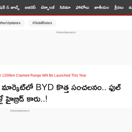
షన్ & జాబ్స్
బిజినెస్
టెక్నాలజీ
సినిమా
ఫోటోలు
జాతీయం
క్రీడలు
మర
therUpdates
#GoldRates
ver 1200km Claimed Range Will Be Launched This Year
్కెట్‌లో BYD కొత్త సంచలనం.. ఫుల్
 హైబ్రిడ్ కారు..!