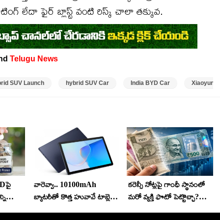
గ్ లేదా ఫైర్ బ్లాస్ట్ వంటి రిస్క్ చాలా తక్కువ.
and
Telugu News
rid SUV Launch
hybrid SUV Car
India BYD Car
Xiaoyun p
Dపై
వారెవ్వా.. 10100mAh
కరెన్సీ నోట్లపై గాంధీ స్థానంలో
్ని
బ్యాటరీతో కొత్త హువావే టాబ్లెట్
మరో వ్యక్తి ఫొటో పెట్టొచ్చా?
అదుర్స్.. ధర ఎంతో తెలిస్తే
ప్లాస్టిక్ నోట్లపై అసలు రూల్ ఇదే!