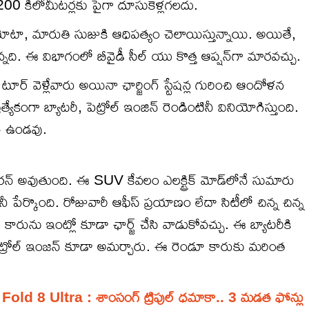
0 కిలోమీటర్లకు పైగా దూసుకెళ్లగలదు.
ో టయోటా, మారుతి సుజుకి ఆధిపత్యం చెలాయిస్తున్నాయి. అయితే,
చిన్నది. ఈ విభాగంలో బీవైడీ సీల్ యు కొత్త ఆప్షన్‌గా మారవచ్చు.
గ్ టూర్ వెళ్లేవారు అయినా ఛార్జింగ్ స్టేషన్ల గురించి ఆందోళన
గా బ్యాటరీ, పెట్రోల్ ఇంజిన్ రెండింటినీ వినియోగిస్తుంది.
యలు ఉండవు.
 రన్ అవుతుంది. ఈ SUV కేవలం ఎలక్ట్రిక్ మోడ్‌లోనే సుమారు
 పేర్కొంది. రోజువారీ ఆఫీస్ ప్రయాణం లేదా సిటీలో చిన్న చిన్న
రును ఇంట్లో కూడా ఛార్జ్ చేసి వాడుకోవచ్చు. ఈ బ్యాటరీకి
బో పెట్రోల్ ఇంజన్‌ కూడా అమర్చారు. ఈ రెండూ కారుకు మరింత
 8 Ultra : శాంసంగ్ ట్రిపుల్ ధమాకా.. 3 మడత ఫోన్లు