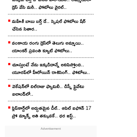
డ్రెస్ వేసి మ‌రీ.. ఫోటోలు వైర‌ల్‌..
మ‌హేశ్ బాబు బ‌ర్త్ డే.. స్పెష‌ల్ ఫోటోలు షేర్
చేసిన సితార‌..
వంకాయ రంగు డ్రెస్‌లో తెలుగు అమ్మాయి..
యాంక‌ర్ స్ర‌వంతి క్యూట్ ఫోటోలు..
చూస్తుంటే నేను ఇక్కడిదాన్నే అనిపిస్తోంది..
యూర‌ప్‌లో హీరోయిన్ రాశిసింగ్.. ఫోటోలు..
వెకేష‌న్‌లో దిల్‌రాజు ఫ్యామిలీ.. డిస్నీ ప్రైవేటు
ఐలాండ్‌లో..
ఫ్లిప్‌కార్ట్‌లో అద్భుతమైన డీల్.. ఆపిల్ ఐఫోన్ 17
ప్రో మ్యాక్స్ అతి తక్కువకే.. ధర జస్ట్..