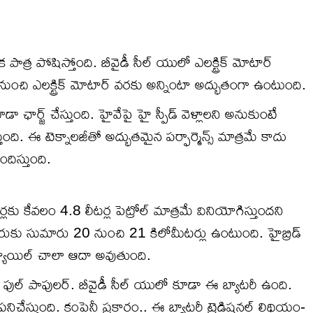
లక పాత్ర పోషిస్తోంది. బీవైడీ సీల్ యులో ఎలక్ట్రిక్ మోటార్
 నుంచి ఎలక్ట్రిక్ మోటార్ వరకు అన్నింటా అద్భుతంగా ఉంటుంది.
ఛార్జ్ చేస్తుంది. హైవేపై హై స్పీడ్ వెళ్లాలని అనుకుంటే
తుంది. ఈ టెక్నాలజీతో అద్భుతమైన పర్ఫార్మెన్స్ మాత్రమే కాదు
దిస్తుంది.
ు కేవలం 4.8 లీటర్ల పెట్రోల్‌ మాత్రమే వినియోగిస్తుందని
టరుకు సుమారు 20 నుంచి 21 కిలోమీటర్లు ఉంటుంది. హైబ్రిడ్
 ఫ్యూయిల్ చాలా ఆదా అవుతుంది.
్ వైడ్ ఫుల్ పాపులర్. బీవైడీ సీల్ యులో కూడా ఈ బ్యాటరీ ఉంది.
ిచేస్తుంది. కంపెనీ ప్రకారం.. ఈ బ్యాటరీ ట్రెడిషనల్ లిథియం-