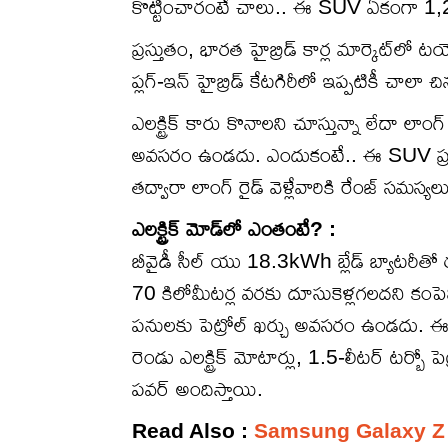
కొట్టించారంటే చాలు.. ఈ SUV ఏకంగా 1,20
ప్రస్తుతం, భారత హైబ్రిడ్ కార్ల మార్కెట్‌ల
ప్లగ్-ఇన్ హైబ్రిడ్ కేటగిరీలో ఇప్పటికీ చాలా 
ఎలక్ట్రిక్ కారు కొనాలని చూస్తున్నా లేదా లాం
అవసరం ఉండదు. ఎందుకంటే.. ఈ SUV ప్రత్యేకం
తద్వారా లాంగ్ రైడ్ వెళ్లేవారికి రేంజ్ సమస్
ఎలక్ట్రిక్ మోడ్‌లో ఎంతంటే? :
బీవైడీ సీల్ యు 18.3kWh బ్లేడ్ బ్యాటరీతో
70 కిలోమీటర్ల వరకు దూసుకెళ్లగలదని కంపెనీ
పనులకు పెట్రోల్ ఖర్చు అవసరం ఉండదు. ఈ కా
రెండు ఎలక్ట్రిక్ మోటార్లు, 1.5-లీటర్ టర్
పవర్ అందిస్తాయి.
Read Also :
Samsung Galaxy Z Fold