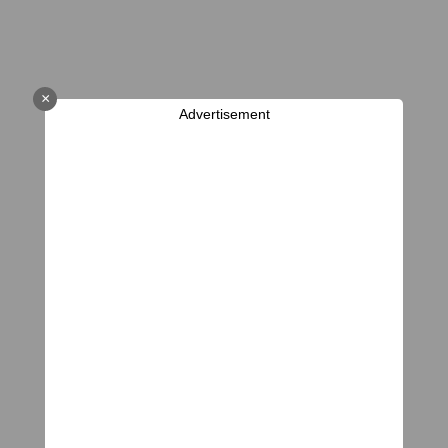
×
Advertisement