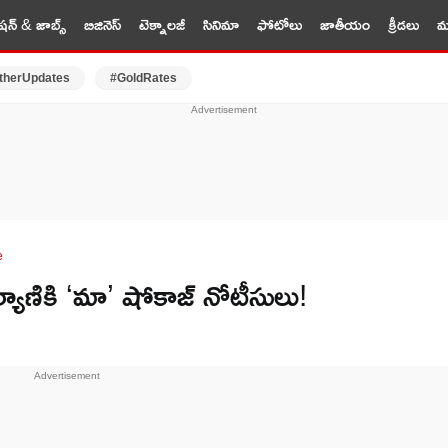
షన్ & జాబ్స్
బిజినెస్
టెక్నాలజీ
సినిమా
ఫోటోలు
జాతీయం
క్రీడలు
మర
therUpdates
#GoldRates
e
ాణికి ‘మా’ షోకాజ్‌ నోటీసులు!