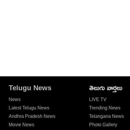
Telugu News
తెలుగు వార్తలు
News
LIVE TV
Latest Telugu News
Trending News
Andhra Pradesh News
Telangana News
Movie News
Photo Gallery