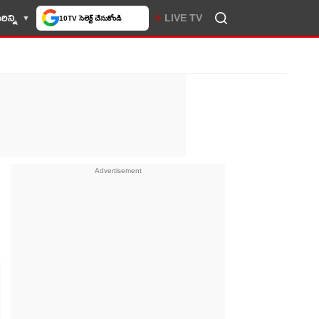
లో మీకు ఇష్టమైన వెబ్‌సైట్‌గా
ిన్ని
LIVE TV
చేసుకోండి