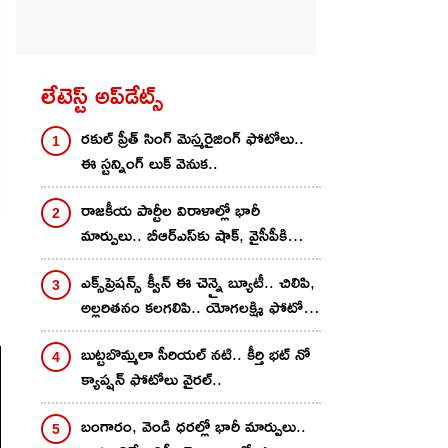
లేటెస్ట్ అప్‌డేట్స్
ర‌కుల్ ప్రీత్ సింగ్ మెస్మ‌రైజింగ్ ఫోటోలు..
ఈ స్ట‌న్నింగ్ లుక్ వెనుక‌..
రాజకీయ పార్టీల విరాళాల్లో భారీ
మార్పులు.. బీఆర్ఎస్‌కు షాక్, వైసీపీకి
పెరిగిన విరాళాలు.. టీడీపీకి తగ్గిన నిధులు..
ఎక్స్‌ప్రెష‌న్స్ క్వీన్ ఈ చెన్నై బ్యూటీ.. చిలిపి,
అల్ల‌రిత‌నం క‌ల‌గ‌లిపి.. యోగలక్ష్మి ఫోటోలు
వైర‌ల్‌..
బుట్ట‌బొమ్మ‌లా సీరియ‌ల్ న‌టి.. కీర్తి భ‌ట్‌ నో
క్యాప్ష‌న్‌ ఫోటోలు వైర‌ల్‌..
బంగారం, వెండి ధరల్లో భారీ మార్పులు..