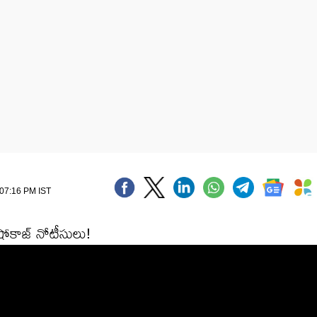
 07:16 PM IST
ోకాజ్‌ నోటీసులు!