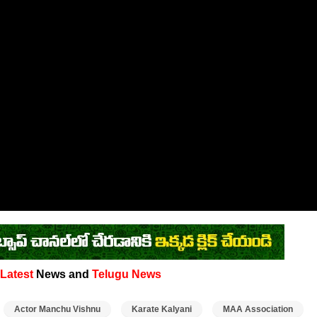
Latest
News and
Telugu News
Actor Manchu Vishnu
Karate Kalyani
MAA Association