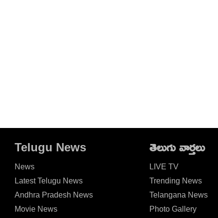
Telugu News
తెలుగు వార్తలు
News
LIVE TV
Latest Telugu News
Trending News
Andhra Pradesh News
Telangana News
Movie News
Photo Gallery