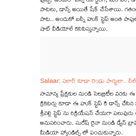
పాటలు, డాన్స్ అయితే షేక్ చేసేశాయి. గతంలో
పాట.. అందుకో బన్నీ హుక్ స్టెప్ అంత పాప
షాట్ వీడియోలే కనిపిస్తున్నాయి.
Salaar: సలార్ కూడా రెండు పార్టులా.. నీల్
సామాన్య ప్రేక్షకుల నుండి సెలబ్రిటీల వరకు 
క్రికెటర్లు కూడా ఈ హుక్ స్టెప్ కి డాన్స్ చ
శ్రీవల్లి స్టెప్ ను రిక్రియేషన్ చేయగా పలువురు 
అనుసరించారు. సురేష్ రైనా నుండి డ్వేన్ బ్రా
మీడియా హ్యాండిల్స్ లో పంచుకున్నారు.