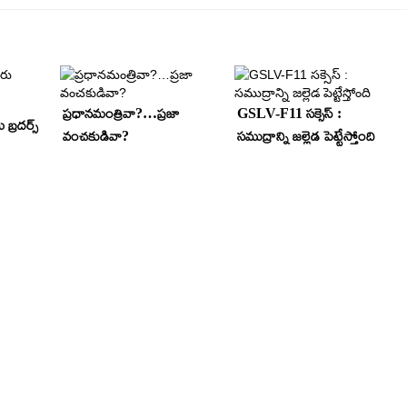
ప్రధానమంత్రివా?…ప్రజా
GSLV-F11 సక్సెస్ :
బ్రదర్స్
వంచకుడివా?
సముద్రాన్ని జల్లెడ పెట్టేస్తోంది