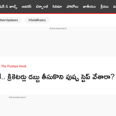
షన్ & జాబ్స్
బిజినెస్
టెక్నాలజీ
సినిమా
ఫోటోలు
జాతీయం
క్రీడలు
మర
therUpdates
#GoldRates
ut The Pushpa Hook
కెటర్లు డబ్బు తీసుకొని పుష్ప స్టెప్ వేశారా?