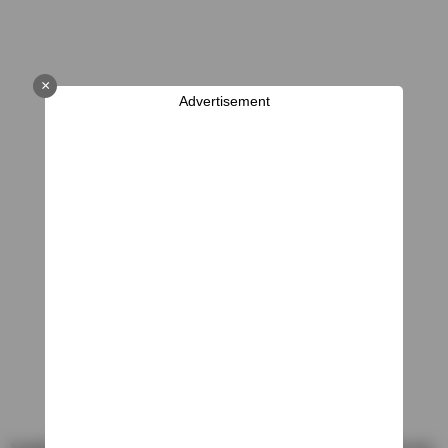
×
Advertisement