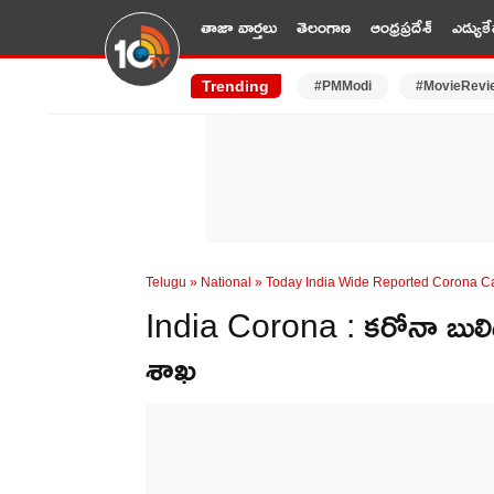
తాజా వార్తలు
తెలంగాణ
ఆంధ్రప్రదేశ్
ఎడ్యుకే
Trending
#PMModi
#MovieRevi
Telugu
»
National
»
Today India Wide Reported Corona Ca
India Corona : కరోనా బులిటెన
శాఖ