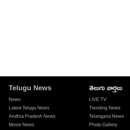
Telugu News
తెలుగు వార్తలు
News
LIVE TV
Latest Telugu News
Trending News
Andhra Pradesh News
Telangana News
Movie News
Photo Gallery