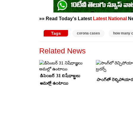
»» Read Today's Latest
Latest
National
N
Tags
corona cases
how many co
Related News
డిసెంబర్ 31 నిషేధాజ్ఞలు
సాంగ్‌లో రెచ్చిపోయారు 
అమల్లో ఉంటాయి