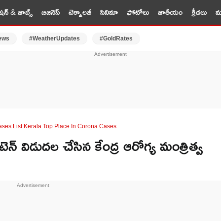
షన్ & జాబ్స్
బిజినెస్
టెక్నాలజీ
సినిమా
ఫోటోలు
జాతీయం
క్రీడలు
మర
ews
#WeatherUpdates
#GoldRates
ses List Kerala Top Place In Corona Cases
్ విడుదల చేసిన కేంద్ర ఆరోగ్య మంత్రిత్వ