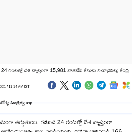
4 గంటల్లో దేశ వ్యాప్తంగా 15,981 పాజిటివ్ కేసులు నమోదైనట్లు కేంద్ర
2021 / 11:14 AM IST
గా తగ్గుతుంది. గడిచిన 24 గంటల్లో దేశ వ్యాప్తంగా
 ఆరోగ్యమంత్రిత్వ శాఖ వెల్లడించింది. కరోనా బారినపడి 166