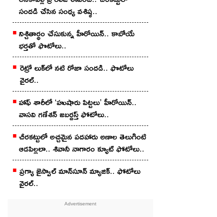
సందడి చేసిన సంధ్య వశిష్ఠ..
నిశ్చితార్థం చేసుకున్న హీరోయిన్.. కాబోయే
భర్తతో ఫొటోలు..
రెట్రో లుక్‌లో నటి రోజా సందడి.. ఫొటోలు
వైరల్..
హాఫ్ శారీలో ‘హుషారు పిట్టలు’ హీరోయిన్..
వాసవి గణేశన్ జబర్దస్త్ ఫోటోలు..
చీర‌క‌ట్టులో అచ్చ‌మైన ప‌ద‌హారు అణాల తెలుగింటి
ఆడ‌పిల్లలా.. శివానీ నాగారం క్యూట్ ఫోటోలు..
ప్ర‌గ్యా జైస్వాల్ మాన్‌సూన్ మ్యాజిక్‌.. ఫోటోలు
వైర‌ల్‌..