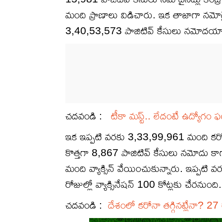
మంది ప్రాణాలు విడిచారు. ఇక తాజాగా నమోదై
3,40,53,573 పాజిటివ్ కేసులు నమోదయ్యా
చదవండి :
టీకా మస్ట్.. లేదంటే ఉద్యోగం ఫ
ఇక ఇప్పటి వరకు 3,33,99,961 మంది కరోనా ను
కొత్త‌గా 8,867 పాజిటివ్ కేసులు న‌మోదు 
మంది వ్యాక్సిన్ వేయించుకున్నారు. ఇప్ప‌టి 
రోజుల్లో వ్యాక్సినేషన్ 100 కోట్లకు చేరనుంది.
చదవండి :
దేశంలో కరోనా తగ్గినట్లేనా? 27 ర