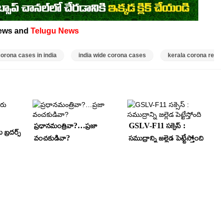
ews and
Telugu News
rona cases in india
india wide corona cases
kerala corona repo
ప్రధానమంత్రివా?…ప్రజా
GSLV-F11 సక్సెస్ :
బ్రదర్స్
వంచకుడివా?
సముద్రాన్ని జల్లెడ పెట్టేస్తోంది