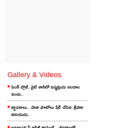
rt
today india corona report
Gallery & Videos
పింక్ బ్లౌజ్, వైట్ శారీలో విష్ణుప్రియ అందాల
విందు..
జ్ఞాపకాలు.. పాత ఫొటోలు షేర్ చేసిన శ్రీహరి
తనయుడు..
అనకాపల్లి ప్రీ రిలీజ్ ఈవెంట్.. చీరకట్టులో