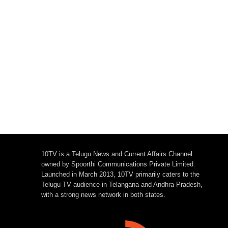
10TV is a Telugu News and Current Affairs Channel
owned by Spoorthi Communications Private Limited.
Launched in March 2013, 10TV primarily caters to the
Telugu TV audience in Telangana and Andhra Pradesh,
with a strong news network in both states.