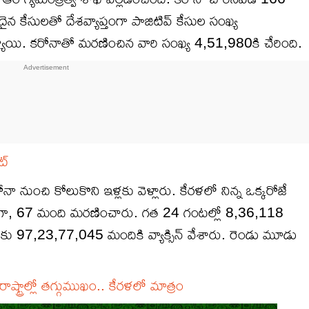
న కేసులతో దేశవ్యాప్తంగా పాజిటివ్ కేసుల సంఖ్య
యి. కరోనాతో మరణించిన వారి సంఖ్య 4,51,980కి చేరింది.
ట్
ంచి కోలుకొని ఇళ్లకు వెళ్లారు. కేర‌ళ‌లో నిన్న ఒక్క‌రోజే
కాగా, 67 మంది మ‌ర‌ణించారు. గ‌త 24 గంట‌ల్లో 8,36,118
వ‌ర‌కు 97,23,77,045 మందికి వ్యాక్సిన్ వేశారు. రెండు మూడు
ాష్ట్రాల్లో తగ్గుముఖం.. కేరళలో మాత్రం