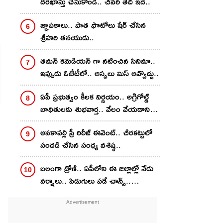
దరఖాస్తు చేసుకోండి.. చివరి తేదీ ఇదే..
జ్ఞాపకాలు.. పాత ఫొటోలు షేర్ చేసిన
శ్రీహరి తనయుడు..
తమన్ కమెడియన్ గా నటించిన సినిమా..
ఇప్పుడు ఓటీటీలో.. అస్సలు మిస్ అవ్వొద్దు..
ఏపీ ప్రభుత్వం కీలక నిర్ణయం.. అగ్రిగోల్డ్
బాధితులకు శుభవార్త.. వేలం వేయడానికి
నిర్ణయం
అనకాపల్లి ప్రీ రిలీజ్ ఈవెంట్.. చీరకట్టులో
సందడి చేసిన సంధ్య వశిష్ఠ..
బలంగా ద్రోణి.. ఏపీలోని ఈ జిల్లాల్లో నేడు
వర్షాలు.. పిడుగులు పడే చాన్స్..
హెచ్చరికలు జారీ