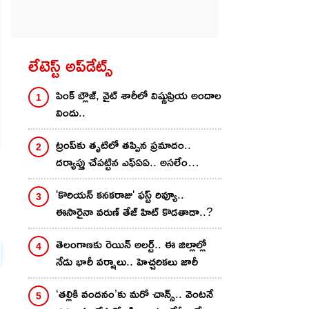
లేటెస్ట్ అప్‌డేట్స్
పింక్ బ్లౌజ్, వైట్ శారీలో విష్ణుప్రియ అందాల
విందు..
ట్రంప్‌కు తృటిలో తప్పిన ప్రమాదం..
దర్యాప్తు చేపట్టిన ఎఫ్ఏఏ.. అసలేం
జరిగిందంటే?
'కొరియన్‌ కనకరాజు' ఫస్ట్ రివ్యూ..
ఈసారైనా వరుణ్ తేజ్ హిట్ కొడతాడా..?
తెలంగాణకు రెయిన్ అలర్ట్.. ఈ జిల్లాల్లో
నేడు భారీ వర్షాలు.. హెచ్చరికలు జారీ
‘తల్లికి వందనం’కు మరో చాన్స్.. వెంటనే