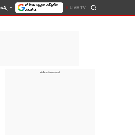
లో మీకు ఇష్టమైన వెబ్‌సైట్‌గా
ిన్ని
LIVE TV
చేసుకోండి