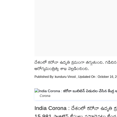
దేశంలో కరోనా ఉదృతి క్రమంగా తగ్గుతుంది. గడిచిన 2
ఆరోగ్యమంత్రిత్వ శాఖ వెల్లడించింది.
Published By:
kunduru Vinod
, Updated On : October 16, 
Corona
India Corona : దేశంలో కరోనా ఉదృతి క్రమం
15,981 పాజిటివ్ కేసులు నమోదైనట్లు కేంద్ర