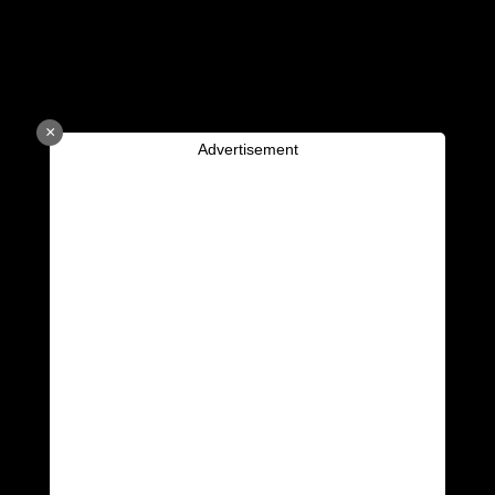
×
Advertisement