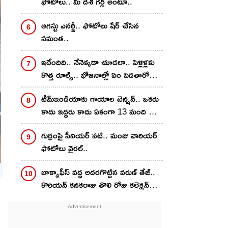
ఫోటోలు.. మీ దేశీ గ‌ర్ల్ అంటూ..
ఆగ‌స్టు ఎన‌ర్జీ.. ఫోటోలు షేర్ చేసిన
స‌మంత‌..
ఇదేందిది.. నేనెక్కడా చూడలా.. పెళ్లిళ్లకు
కొత్త రూల్స్.. భోజనాల్లో ఏం పెడతారో
గవర్నమెంట్ ఆఫీసర్లకి చెప్పాలట..
టీమ్ఇండియాకు గాయాల టెన్ష‌న్‌.. ఒక‌రు
కాదు ఇద్ద‌రు కాదు ఏకంగా 13 మంది స్టార్
ప్లేయ‌ర్ల‌కు..
గుర్రంపై సీనియ‌ర్ న‌టి.. మంజు వారియ‌ర్
ఫోటోలు వైర‌ల్..
బాక్సాఫీస్ వ‌ద్ద అద‌ర‌గొట్టిన వ‌రుణ్ తేజ్‌..
కొరియ‌న్ క‌న‌కరాజు తొలి రోజు క‌లెక్ష‌న్
ఎంతంటే?