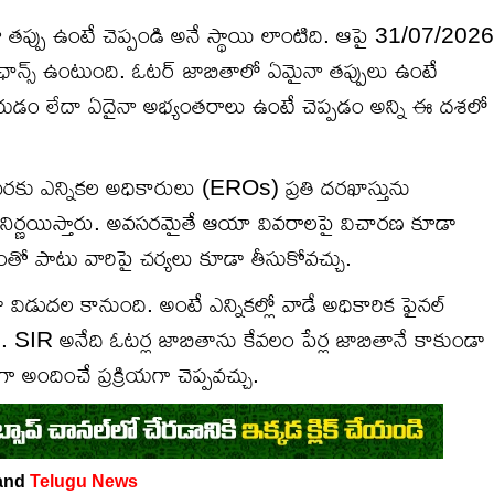
 తప్పు ఉంటే చెప్పండి అనే స్థాయి లాంటిది. ఆపై 31/07/2026
న్స్ ఉంటుంది. ఓటర్ జాబితాలో ఏమైనా తప్పులు ఉంటే
 చేయడం లేదా ఏదైనా అభ్యంతరాలు ఉంటే చెప్పడం అన్ని ఈ దశలో
 ఎన్నికల అధికారులు (EROs) ప్రతి దరఖాస్తును
 నిర్ణయిస్తారు. అవసరమైతే ఆయా వివరాలపై విచారణ కూడా
డంతో పాటు వారిపై చర్యలు కూడా తీసుకోవచ్చు.
ిడుదల కానుంది. అంటే ఎన్నికల్లో వాడే అధికారిక ఫైనల్
. SIR అనేది ఓటర్ల జాబితాను కేవలం పేర్ల జాబితానే కాకుండా
అందించే ప్రక్రియగా చెప్పవచ్చు.
and
Telugu News