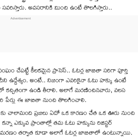
 సవరిస్తారు. అవసరానికి మించి ఉంటే తొలగిస్తారు..
ంఘం చేపట్టే కీలకమైన ప్రాసెస్.. ఓటర్ల జాబితా సరిగా పూర్తి
ి ఉద్దేశ్యం. అంటే.. నిజంగా ఎవరికైనా ఓటు హక్కు ఉంటే
ాలో కచ్చితంగా ఉండి తీరాలి. అలాగే మరణించినవారు, వలస
వారి పేర్లు ఈ జాబితా నుంచి తొలగించాలి.
కు చాలామంది ప్రజలు ఏదో ఒక కారణం చేత ఒక ఊరు నుంచి
న్నా ఎక్కువ ప్రాంతాల్లో తమ ఓటు హక్కును రిజిస్టర్
లు మరణం తర్వాత కూడా అలాగే ఓటర్ల జాబితాలో ఉంటున్నాయి.