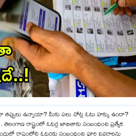
ా తప్పులు ఉన్నాయా? మీకు పలు చోట్ల ఓటు హక్కు ఉందా?
 తెలంగాణ రాష్ట్రంలో ఓటర్ల జాబితాకు సంబంధించి ప్రత్యేక
ులో రాష్ట్రంలోని ఓటర్లకు సంబంధించి పూర్తి వివరాలను