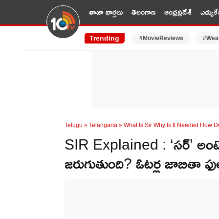
తాజా వార్తలు
తెలంగాణ
ఆంధ్రప్రదేశ్
ఎడ్యుకే
Trending
#MovieReviews
#Wea
Telugu
»
Telangana
»
What Is Sir Why Is It Needed How Do
SIR Explained : ‘సర్’ అం
జరుగుతుంది? ఓటర్ల జాబితా ఫుల్ 