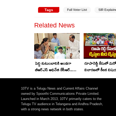
Tags
Full Voter List
SIR Explain
Related News
పెద్ది కుటుంబానికి అండగా
రూపారెడ్డి కేసులో మరో ట్
బీఆర్ఎస్ అధినేత కేసీఆర్..
విచారణలో కీలక విష
రూ.2.25 కోట్ల ఆర్థిక సాయం
వెలుగులోకి
అందించేందుకు నిర్ణయం
10TV is a Telugu News and Current Affairs Channel
owned by Spoorthi Communications Private Limited.
Launched in March 2013, 10TV primarily caters to the
Telugu TV audience in Telangana and Andhra Pradesh,
with a strong news network in both states.