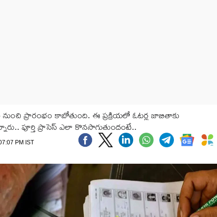
నుంచి ప్రారంభం కాబోతుంది. ఈ ప్రక్రియలో ఓటర్ల జాబితాకు
రు.. పూర్తి ప్రాసెస్ ఎలా కొనసాగుతుందంటే..
 07:07 PM IST