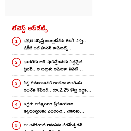
లేటెస్ట్ అప్‌డేట్స్
భద్రత కల్పిస్తే బంగ్లాదేశ్‌కు తిరిగి వస్తా..
షకీబ్ అల్ హసన్ కామెంట్స్‌..
భారత్‌కు బిగ్ షాకిచ్చేందుకు సిద్ధమైన
ట్రంప్.. ఆ బిల్లుకు అమెరికా సెనెట్
ఆమోదం..
పెద్ది కుటుంబానికి అండగా బీఆర్ఎస్
అధినేత కేసీఆర్.. రూ.2.25 కోట్ల ఆర్థిక
సాయం అందించేందుకు నిర్ణయం
ఇద్దరు అమ్మాయిల ప్రేమాయణం..
తల్లిదండ్రులను ఎదిరించి.. చివరకు
విషాదాంతం
అదిరిపోయిన అనుప‌మ ప‌ర‌మేశ్వ‌ర‌న్