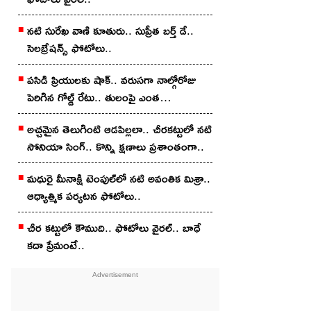
న‌టి సురేఖ వాణి కూతురు.. సుప్రీత బ‌ర్త్ డే..
సెల‌బ్రేష‌న్స్ ఫోటోలు..
పసిడి ప్రియులకు షాక్.. వరుసగా నాల్గోరోజు
పెరిగిన గోల్డ్ రేటు.. తులంపై ఎంత
పెరిగిందంటే?
అచ్చ‌మైన తెలుగింటి ఆడ‌పిల్ల‌లా.. చీర‌క‌ట్టులో న‌టి
సోనియా సింగ్‌.. కొన్ని క్షణాలు ప్రశాంతంగా..
మధురై మీనాక్షి టెంపుల్‌లో న‌టి అవంతిక మిశ్రా..
ఆధ్యాత్మిక ప‌ర్య‌ట‌న ఫోటోలు..
చీర క‌ట్టులో కౌముది.. ఫోటోలు వైర‌ల్‌.. బాధే
కదా ప్రేమంటే..