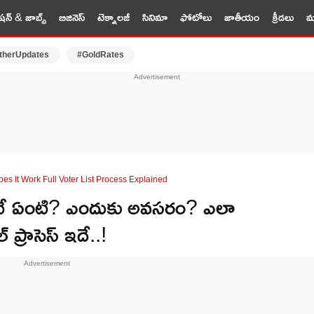
షన్ & జాబ్స్
బిజినెస్
టెక్నాలజీ
సినిమా
ఫోటోలు
జాతీయం
క్రీడలు
మర
therUpdates
#GoldRates
es It Work Full Voter List Process Explained
టే ఏంటి? ఎందుకు అవసరం? ఎలా
ప్రాసెస్ ఇదే..!