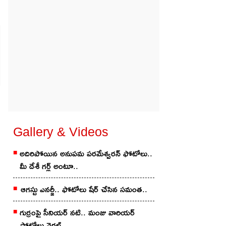
Gallery & Videos
అదిరిపోయిన అనుప‌మ ప‌ర‌మేశ్వ‌ర‌న్ ఫోటోలు..
మీ దేశీ గ‌ర్ల్ అంటూ..
ఆగ‌స్టు ఎన‌ర్జీ.. ఫోటోలు షేర్ చేసిన స‌మంత‌..
గుర్రంపై సీనియ‌ర్ న‌టి.. మంజు వారియ‌ర్
ఫోటోలు వైర‌ల్..