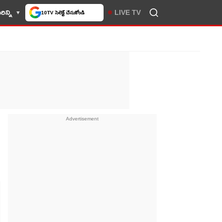
ిన్ని
LIVE TV
10TV సెలెక్ట్ చేసుకోండి