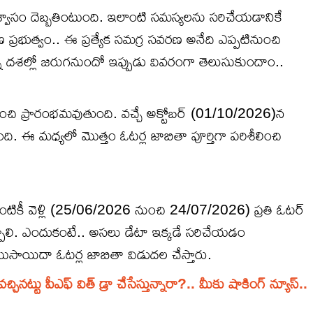
విశ్వాసం దెబ్బతింటుంది. ఇలాంటి సమస్యలను సరిచేయడానికే
 ప్రభుత్వం.. ఈ ప్రత్యేక సమగ్ర సవరణ అనేది ఎప్పటినుంచి
ి దశల్లో జరుగనుందో ఇప్పుడు వివరంగా తెలుసుకుందాం..
చి ప్రారంభమవుతుంది. వచ్చే అక్టోబర్ (01/10/2026)న
. ఈ మధ్యలో మొత్తం ఓటర్ల జాబితా పూర్తిగా పరిశీలించి
టింటికీ వెళ్లి (25/06/2026 నుంచి 24/07/2026) ప్రతి ఓటర్
ప్పాలి. ఎందుకంటే.. అసలు డేటా ఇక్కడే సరిచేయడం
ాయిదా ఓటర్ల జాబితా విడుదల చేస్తారు.
ట్టు పీఎఫ్ విత్ డ్రా చేసేస్తున్నారా?.. మీకు షాకింగ్ న్యూస్..