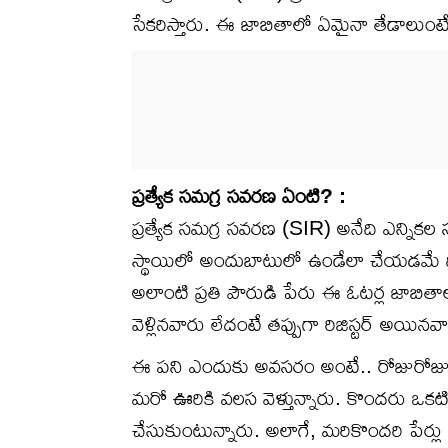
సేకరిస్తారు. ఈ జాబితాలో ఏమైనా తేడాలుంటే
ప్రత్యేక సమగ్ర సవరణ ఏంటి? :
ప్రత్యేక సమగ్ర సవరణ (SIR) అనేది ఎన్నికల స
స్థాయిలో అందుబాటులో ఉండేలా చేయడమే దీన
అలాంటి ప్రతి పౌరుడి పేరు ఈ ఓటర్ల జాబిత
వెళ్లినవారు లేదంటే తప్పుగా రిజిస్టర్ అయిన
ఈ పని ఎందుకు అవసరం అంటే.. రోజురోజు
మరో ఊరికి వలస వెళ్తున్నారు. కొందరు ఒకటి క
చేసుకుంటున్నారు. అలాగే, మరికొందరి పేర్