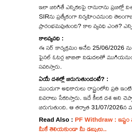
ఇలా జరిగితే ఎన్నికలపై రానురాను ప్రజల్లో 
SIRను ప్రత్యేకంగా నిర్వహించనుంది తెలంగాణ
ప్రారంభమవుతుంది? కాల వ్యవధి ఎంత? ఎన్న
కాలవ్యవధి :
ఈ సర్ కార్యక్రమం అనేది 25/06/2026 నుం
ఫైనల్ ఓటర్ల జాబితా విడుదలతో ముగియనుంది
సవరిస్తారు.
ఏయే దశల్లో జరుగుతుందంటే? :
ముందుగా అధికారులు రాష్ట్రంలోని ప్రతి ఇం
వివరాలు సేకరిస్తారు. ఇదే కీలక దశ అని చె
జరుగుతుంది. ఆ తర్వాత 31/07/2026న ముస
Read Also :
PF Withdraw : ఇష్టం వచ్చిన
మీకే తెలియకుండా మీ డబ్బులు..