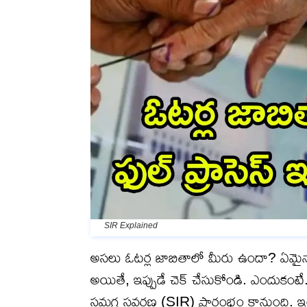
SIR Explained
అసలు ఓటర్ల జాబితాలో మీరు ఉందా? ఏమైన
అయితే, ఇప్పుడే చెక్ చేసుకోండి. ఎందుకంటే..
సమగ్ర సవరణ (SIR) ప్రారంభం కానుంది. ఇంద