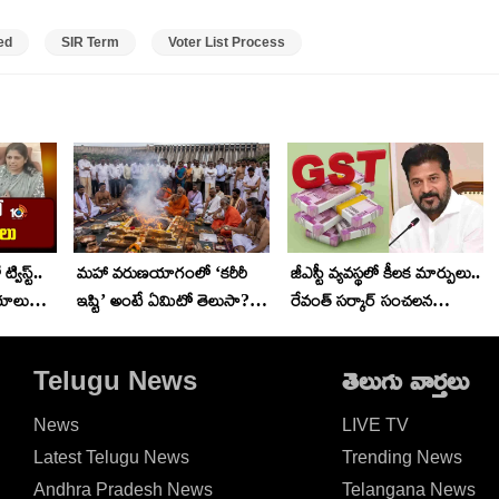
ed
SIR Term
Voter List Process
విస్ట్..
మహా వరుణయాగంలో ‘కరీరీ
జీఎస్టీ వ్యవస్థలో కీలక మార్పులు..
యాలు
ఇష్టి’ అంటే ఏమిటో తెలుసా?
రేవంత్ సర్కార్ సంచలన
యాగంలో ఉపయోగించే
నిర్ణయం.. పన్ను
మూలికలు ఇవే..
ఎగవేతదారులకు చెక్
Telugu News
తెలుగు వార్తలు
News
LIVE TV
Latest Telugu News
Trending News
Andhra Pradesh News
Telangana News