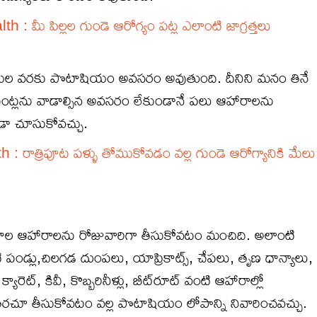
: మీ పిల్లల గుండె ఆరోగ్యం పట్ల ఎలాంటి జాగ్రత్తలు
ముల వ‌ర‌కు పొటాషియం అవ‌స‌రం అవుతుంది. దీనిని మ‌నం తినే
ంట్ల‌ను వాడాల్సిన అవసరం లేకుండానే ప‌లు ఆహారాల‌ను
ా చూసుకోవ‌చ్చు.
 రాత్రిపూట పళ్ళు తోముకోవడం వల్ల గుండె ఆరోగ్యానికి మేలు
కాల ఆహారాలను రోజువారిగా తీసుకోవటం మంచిది. అలాంటి
ి పండ్లు,చిల‌గ‌డ దుంప‌లు, యాప్రికాట్స్‌, చేప‌లు, తృణ ధాన్యాలు,
ెట్‌, కివీ, కొబ్బ‌రినీళ్లు, బీట్‌రూట్ వంటి ఆహారాల్లో
‌ర‌చూ తీసుకోవటం వల్ల పొటాషియం లోపాన్ని నివారించవచ్చు.