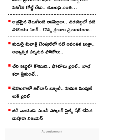
పెరిగిన గోల్డ్ రేటు.. తులంపై ఎంత
పెరిగిందంటే?
అచ్చ‌మైన తెలుగింటి ఆడ‌పిల్ల‌లా.. చీర‌క‌ట్టులో న‌టి
సోనియా సింగ్‌.. కొన్ని క్షణాలు ప్రశాంతంగా..
మధురై మీనాక్షి టెంపుల్‌లో న‌టి అవంతిక మిశ్రా..
ఆధ్యాత్మిక ప‌ర్య‌ట‌న ఫోటోలు..
చీర క‌ట్టులో కౌముది.. ఫోటోలు వైర‌ల్‌.. బాధే
కదా ప్రేమంటే..
లెహంగాలో బిగ్‌బాస్ బ్యూటీ.. హిమ‌జ సింపుల్
లుక్ వైర‌ల్‌
జిడి నాయుడు మూవీ వ‌ర్కింగ్ స్టిల్స్ షేర్ చేసిన
దుషారా విజ‌య‌న్‌