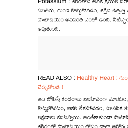
Potassium : శరీరలోని అనేక క్రియల ని
ప‌నితీరు, గుండె కొట్టుకోవ‌డం, శ‌క్తిని ఉత్ప‌త్త
పొటాషియం అవ‌స‌రత ఎంతో ఉంది. నీటిస్
అవుతుంది.
READ ALSO :
Healthy Heart : గుం
చేర్చుకోండి !
ఇది లోపిస్తే కండ‌రాలు బ‌ల‌హీనంగా మారటం,
కొట్టుకోవటం, ఆక‌లి లేక‌పోవ‌డం, మానసిక
ల‌క్ష‌ణాలు క‌నిపిస్తాయి. అంతేకాకుండా పొ
శరీరంలో పొటాషియం లోపం చాలా ఆరోగ్య 