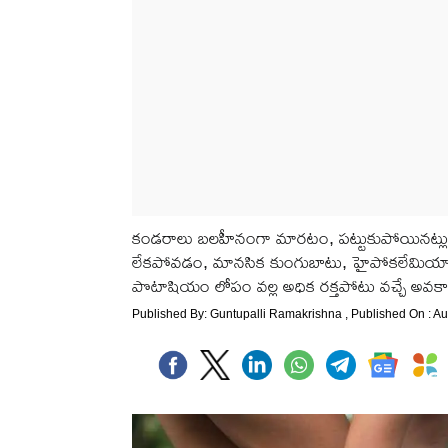
కండ‌రాలు బ‌ల‌హీనంగా మారటం, ప‌ట్టుకుపోయిన‌ట్ల
లేక‌పోవ‌డం, మానసిక కుంగుబాటు, హైపోక‌లేమియా, వ
పొటాషియం లోపం వల్ల అధిక రక్తపోటు వచ్చే అవకా
Published By:
Guntupalli Ramakrishna
, Published On : A