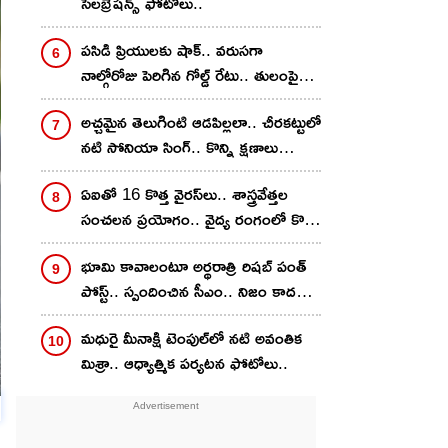
సెల‌బ్రేష‌న్స్ ఫోటోలు..
పసిడి ప్రియులకు షాక్.. వరుసగా
నాల్గోరోజు పెరిగిన గోల్డ్ రేటు.. తులంపై
ఎంత పెరిగిందంటే?
అచ్చ‌మైన తెలుగింటి ఆడ‌పిల్ల‌లా.. చీర‌క‌ట్టులో
న‌టి సోనియా సింగ్‌.. కొన్ని క్షణాలు
ప్రశాంతంగా..
ఏఐతో 16 కొత్త వైరస్‌లు.. శాస్త్రవేత్తల
సంచలన ప్రయోగం.. వైద్య రంగంలో కొత్త
ఆశలు.. కానీ..
భూమి కావాలంటూ అర్థ‌రాత్రి రిష‌బ్ పంత్
పోస్ట్‌.. స్పందించిన సీఎం.. నిజం కాద‌ని
ఫ్యాన్స్ అనుమానం..
మధురై మీనాక్షి టెంపుల్‌లో న‌టి అవంతిక
మిశ్రా.. ఆధ్యాత్మిక ప‌ర్య‌ట‌న ఫోటోలు..