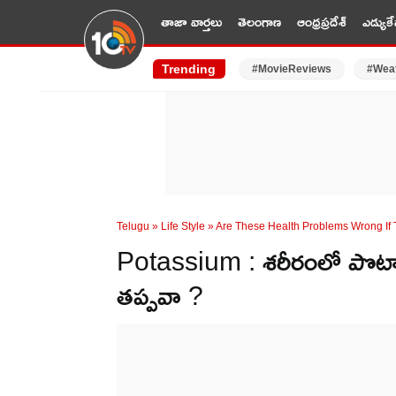
తాజా వార్తలు
తెలంగాణ
ఆంధ్రప్రదేశ్
ఎడ్యుకే
Trending
#MovieReviews
#Wea
Telugu
»
Life Style
»
Are These Health Problems Wrong If
Potassium : శరీరంలో పొటాష
తప్పవా ?