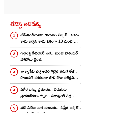
లేటెస్ట్ అప్‌డేట్స్
టీమ్ఇండియాకు గాయాల టెన్ష‌న్‌.. ఒక‌రు
కాదు ఇద్ద‌రు కాదు ఏకంగా 13 మంది స్టార్
ప్లేయ‌ర్ల‌కు..
గుర్రంపై సీనియ‌ర్ న‌టి.. మంజు వారియ‌ర్
ఫోటోలు వైర‌ల్..
బాక్సాఫీస్ వ‌ద్ద అద‌ర‌గొట్టిన వ‌రుణ్ తేజ్‌..
కొరియ‌న్ క‌న‌కరాజు తొలి రోజు క‌లెక్ష‌న్
ఎంతంటే?
ఘోర బస్సు ప్రమాదం.. ఏడుగురు
ప్రయాణికులు మృతి.. పలువురికి తీవ్ర
గాయాలు..
న‌టి సురేఖ వాణి కూతురు.. సుప్రీత బ‌ర్త్ డే..