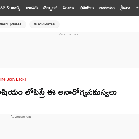
షన్ & జాబ్స్
బిజినెస్
టెక్నాలజీ
సినిమా
ఫోటోలు
జాతీయం
క్రీడలు
మర
therUpdates
#GoldRates
 The Body Lacks
ియం లోపిస్తే ఈ అనారోగ్యసమస్యలు