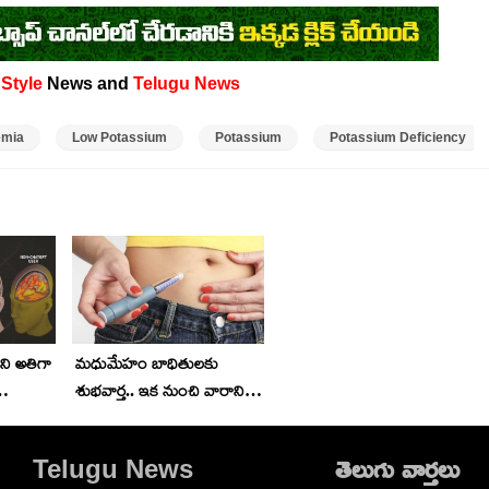
 Style
News and
Telugu News
emia
Low Potassium
Potassium
Potassium Deficiency
మిని అతిగా
మధుమేహం బాధితులకు
శుభవార్త.. ఇక నుంచి వారానికి
నిపుణుల
ఒక్కసారే ఇన్సులిన్.. భారత్
మార్కెట్లోకి విడుదల
Telugu News
తెలుగు వార్తలు