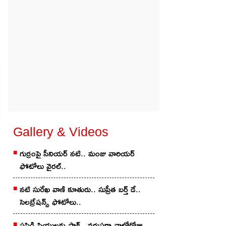
Gallery & Videos
గుర్రంపై సీనియ‌ర్ న‌టి.. మంజు వారియ‌ర్
ఫోటోలు వైర‌ల్..
న‌టి సురేఖ వాణి కూతురు.. సుప్రీత బ‌ర్త్ డే..
సెల‌బ్రేష‌న్స్ ఫోటోలు..
పసిడి ప్రియులకు షాక్.. వరుసగా నాల్గోరోజు