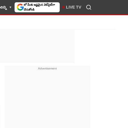
ిన్ని
LIVE TV
10TV సెలెక్ట్ చేసుకోండి