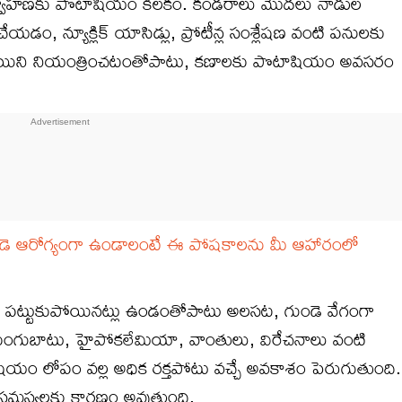
ర్వాహణకు పొటాషియం కీలకం. కండ‌రాలు మొదలు నాడుల
ి చేయ‌డం, న్యూక్లిక్ యాసిడ్లు, ప్రోటీన్ల సంశ్లేష‌ణ వంటి ప‌నుల‌కు
ధాయిని నియంత్రించటంతోపాటు, కణాలకు పొటాషియం అవసరం
డె ఆరోగ్యంగా ఉండాలంటే ఈ పోషకాలను మీ ఆహారంలో
 ప‌ట్టుకుపోయిన‌ట్లు ఉండంతోపాటు అల‌స‌ట‌, గుండె వేగంగా
 కుంగుబాటు, హైపోక‌లేమియా, వాంతులు, విరేచ‌నాలు వంటి
టాషియం లోపం వల్ల అధిక రక్తపోటు వచ్చే అవకాశం పెరుగుతుంది.
సమస్యలకు కారణం అవుతుంది.