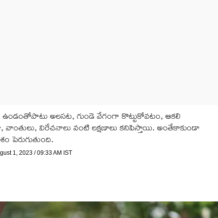
ు ఉండంతోపాటు అల‌స‌ట‌, గుండె వేగంగా కొట్టుకోవటం, ఆక‌లి
ాంతులు, విరేచ‌నాలు వంటి ల‌క్ష‌ణాలు క‌నిపిస్తాయి. అంతేకాకుండా
శం పెరుగుతుంది.
ugust 1, 2023 / 09:33 AM IST