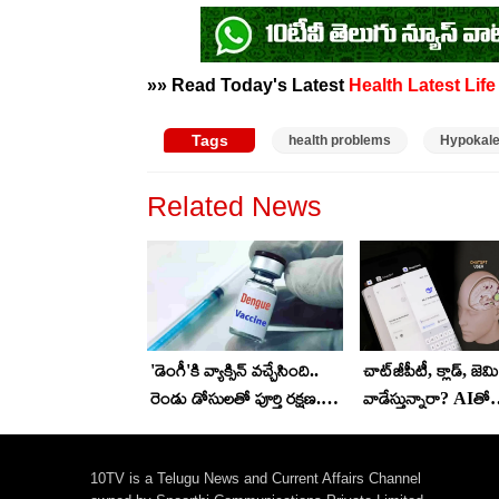
»» Read Today's Latest
Health
Latest
Life
Tags
health problems
Hypokal
Related News
'డెంగీ'కి వ్యాక్సిన్ వచ్చేసింది..
చాట్‌జీపీటీ, క్లాడ్, జె
రెండు డోసులతో పూర్తి రక్షణ..
వాడేస్తున్నారా? AIతో
భారత ప్రభుత్వం ఆమోదం
మతిమరుపు ముప్పు.. 
హెచ్చరిక!
10TV is a Telugu News and Current Affairs Channel