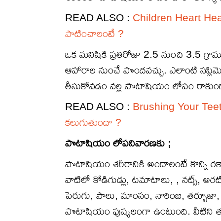
READ ALSO :
Children Heart Health 
పాటించాలంటే ?
ఒక మనిషికి ప్రతిరోజు 2.5 నుంచి 3.5 గ్రా
ఆహారాల నుంచే పొందవచ్చు. ఎలాంటి స‌ప్లిమె
తీసుకోవ‌డం వ‌ల్ల పొటాషియం లోపం రాకుండ
READ ALSO :
Brushing Your Teeth :
కలుగుతుందా ?
పొటాషియం లోపనివారణకు ;
పొటాషియం శరీరానికి అందాలంటే కొన్ని ర
వాటిలో కోడిగుడ్లు, ట‌మాటాలు, , న‌ట్స్‌, అర‌ట
పెరుగు, పాలు, మాంసం, నారింజ, త‌ర్బూజా, క్యార
పొటాషియం పుష్క‌లంగా ఉంటుంది. వీటిని త