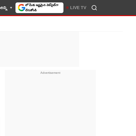
ిన్ని
LIVE TV
10TV సెలెక్ట్ చేసుకోండి
?