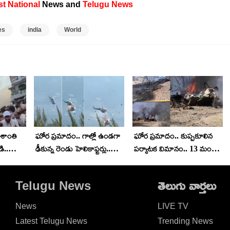
st
National
News and
Telugu News
es
india
World
. శాంతి
ఘోర ప్రమాదం.. గాల్లో ఉండగా
ఘోర ప్రమాదం.. కుప్పకూలిన
ి..
ఢీకున్న రెండు హెలికాప్టర్లు..
పర్యాటక విమానం.. 13 మంది
గిరగిరా తిరుగుతూ.. వీడియో
మృతి
వైరల్
Telugu News
తెలుగు వార్తలు
News
LIVE TV
Latest Telugu News
Trending News