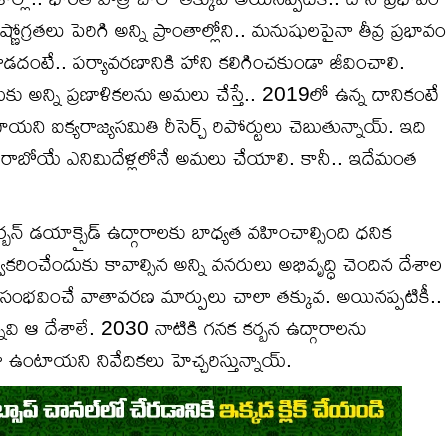
ణోగ్రతలు పెరిగి అన్ని ప్రాంతాల్లోని.. మనుషులపైనా తీవ్ర ప్రభావం
దంటే.. పర్యావరణానికి హాని కలిగించకుండా జీవించాలి.
దుకు అన్ని ప్రణాళికలను అమలు చేస్తే.. 2019లో ఉన్న దానికంటే
 ఐక్యరాజ్యసమితి రీసెర్చ్ రిపోర్టులు చెబుతున్నాయ్. ఇది
ను రాబోయే ఎనిమిదేళ్లలోనే అమలు చేయాలి. కానీ.. ఇదేమంత
్బన్ డయాక్సైడ్ ఉద్గారాలకు బాధ్యత వహించాల్సింది ధనిక
ీకరించేందుకు కావాల్సిన అన్ని వనరులు అభివృద్ధి చెందిన దేశాల
తో సంభవించే వాతావరణ మార్పులు చాలా తక్కువ. అయినప్పటికీ..
న్నవి ఆ దేశాలే. 2030 నాటికి గనక కర్బన ఉద్గారాలను
గా ఉంటాయని నివేదికలు హెచ్చరిస్తున్నాయ్.