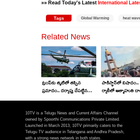
»» Read Today's Latest
International
Late
Tags
Global Warming
heat wav
Related News
ట్రంప్‌కు తృటిలో తప్పిన
పాకిస్థాన్‌లో విషాదం.
ప్రమాదం.. దర్యాప్తు చేపట్టిన
ర్యాలీలో ఆత్మాహుతి దాడ
ఎఫ్ఏఏ.. అసలేం జరిగిందంటే?
14మంది మృతి..
10TV is a Telugu News and Current Affairs Channel
owned by Spoorthi Communications Private Limited.
Launched in March 2013, 10TV primarily caters to the
Telugu TV audience in Telangana and Andhra Pradesh,
with a strong news network in both states.