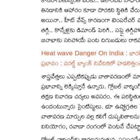
తినడానికి ఆహారం కూడా దొరకని స్థితికి చేరు
అయినా.. హీట్ వేవ్స్ కారణంగా టెంపరేచర
తగ్గి.. కొన్నేళ్లకు డిమాండ్ పెరిగి.. సప్లై త
జనాభాకు సరిపోయే పంట దిగుబడులు రాకపో
Heat wave Danger On India : భారత్‌కు 
ప్రభావం : వరల్డ్ బ్యాంక్ నివేదికలో హడలెత్త
శాస్త్రవేత్తలు ఎప్పటికప్పుడు వాతావరణంలో 
ప్రభావాన్ని లెక్కిస్తూనే ఉన్నారు. గ్లోబల్ వ
తక్షణ నివారణ చర్యలు అవసరం. ఈ పరిస్థితుల
ఉందంటున్నారు సైంటిస్టులు. భూ ఉష్ణోగ్రతల పెర
వాతావరణ మార్పుల వల్ల కలిగే దుష్ఫలితాలన
వినియోగం, రవాణా రంగంలో వెంటనే చేపట్టాల్సి
గ్లోబల్ వార్మింగ్‌కు కారణమవుతున్న ప్రపంచదే