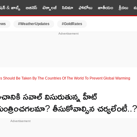
షన్ & జాబ్స్
బిజినెస్
టెక్నాలజీ
సినిమా
ఫోటోలు
జాతీయం
క్రీడలు
మర
ews
#WeatherUpdates
#GoldRates
s Should Be Taken By The Countries Of The World To Prevent Global Warming
నికి సవాల్ విసురుతున్న హీట్
నియంత్రించగలమా? తీసుకోవాల్సిన చర్యలేంటీ..