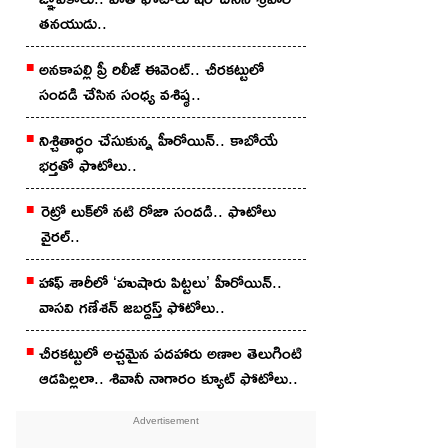
తనయుడు..
అనకాపల్లి ప్రీ రిలీజ్ ఈవెంట్.. చీరకట్టులో
సందడి చేసిన సంధ్య వశిష్ఠ..
నిశ్చితార్థం చేసుకున్న హీరోయిన్.. కాబోయే
భర్తతో ఫొటోలు..
రెట్రో లుక్‌లో నటి రోజా సందడి.. ఫొటోలు
వైరల్..
హాఫ్ శారీలో ‘హుషారు పిట్టలు’ హీరోయిన్..
వాసవి గణేశన్ జబర్దస్త్ ఫోటోలు..
చీర‌క‌ట్టులో అచ్చ‌మైన ప‌ద‌హారు అణాల తెలుగింటి
ఆడ‌పిల్లలా.. శివానీ నాగారం క్యూట్ ఫోటోలు..