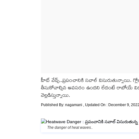
హీట్ వేవ్స్..ప్రపంచానికి సవాల్ విసురుతున్నాయి. గ్ల
తీసుకోవాల్సిన అవసరం ఉందని లేదంటే రాబోయే విధ్వ
వెల్లడిస్తున్నాయి.
Published By:
nagamani
, Updated On : December 9, 2022
The danger of heat waves..