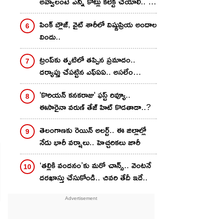
అవ్వాలంటే ఎన్ని కోట్లు కలెక్ట్ చేయాలి.. ప్రీ
రిలీజ్ బిజినెస్ ఎంత..
పింక్ బ్లౌజ్, వైట్ శారీలో విష్ణుప్రియ అందాల
విందు..
ట్రంప్‌కు తృటిలో తప్పిన ప్రమాదం..
దర్యాప్తు చేపట్టిన ఎఫ్ఏఏ.. అసలేం
జరిగిందంటే?
'కొరియన్‌ కనకరాజు' ఫస్ట్ రివ్యూ..
ఈసారైనా వరుణ్ తేజ్ హిట్ కొడతాడా..?
తెలంగాణకు రెయిన్ అలర్ట్.. ఈ జిల్లాల్లో
నేడు భారీ వర్షాలు.. హెచ్చరికలు జారీ
‘తల్లికి వందనం’కు మరో చాన్స్.. వెంటనే
దరఖాస్తు చేసుకోండి.. చివరి తేదీ ఇదే..