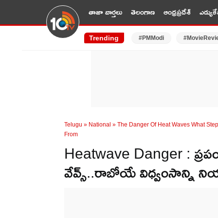
తాజా వార్తలు
తెలంగాణ
ఆంధ్రప్రదేశ్
ఎడ్యుకే
Trending
#PMModi
#MovieRevi
Telugu
»
National
»
The Danger Of Heat Waves What Step
From
Heatwave Danger : ప్రపంచా
వేవ్స్..రాబోయే విధ్వంసాన్ని 