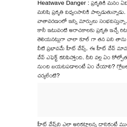
Heatwave Danger : ప్రకృతికి మనం ఏమిస్త
మనిషి ప్రకృతి విధ్వంసానికి పాల్పడుతున్నాడు
వాతావరణంలో ఇన్ని మార్పులు సంభవిస్తున్న
కానీ ఇటువంటి అరాచకాలకు ప్రకృతి ఇచ్చే రిట
తెలియనట్లుగా చాలా కూల్ గా తన పని తాను
వీటి ప్రభావమే హీట్ వేవ్స్. ఈ హీట్ వేవ్ మా
వేవ్ ఎఫెక్ట్ కనిపిస్తోంది. దీని వల్ల ఏం కోల
నుంచి బయటపడాలంటే ఏం చేయాలి? గ్లోబల్ వా
చర్యలేంటి?
హీట్ వేవ్స్‌ని ఎలా అరికట్టాలన్న దానికంటే