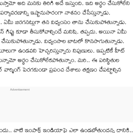
ామో అది మనకు తిరిగి అదే ఇస్తుంది. ఇది అర్థం చేసుకోలేని
. పర్యావరణాన్ని ఇష్టానుసారంగా నాశనం చేసేస్తున్నాడు.
ా.. ఏమీ జరగనట్లుగా తన విధ్వంసం తాను చేసుకుపోతున్నాడు.
న్ గిఫ్టు కూడా తీసుకోవాల్సిందే మనిషి. తప్పదు. అయినా ఏమీ
 చేసుకుపోతున్నాడు. విధ్వంసాల బాటలో కొనసాగుతున్నాడు.
మూలుగా ఉండవని హెచ్చరిస్తున్నారు నిపుణులు. ఇప్పటికే హీట్
్పోతున్నామో అర్థం చేసుకోలేకపోతున్నాం. మరి.. ఈ పరిస్థితుల
ర్మింగ్ పెరగకుండా ప్రపంచ దేశాలు తక్షణం చేపట్టాల్సిన
 ముందు.. వాటి ఇంపాక్ట్ ఇండియాపై ఎలా ఉండబోతుందన్న దానికి..