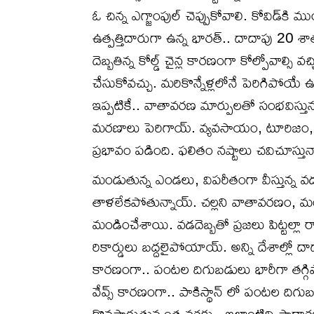
ఓ చిన్న ఎగ్జాంపుల్ చెప్పుకోవాలి. కోవిడ్‌క
ఉత్పత్తిదారుగా ఉన్న భారత్.. దాదాపు 20 శాత
దెబ్బతిన్న కోల్డ్ చైన్ల కారణంగా కోల్పోవాల్స
చేసుకోవచ్చు. మరికొన్నేళ్లలోనే పెరిగిపోయే 
ఇప్పటికే.. వాతావరణ మార్పులతో సంభవిస్తున్న 
మరణాలు పెరిగాయ్. వ్యవసాయం, టూరిజం, చ
ప్రభావం పడింది. ఫలితం నష్టాలు చవిచూస్తున
మండుతున్న ఎండలు, విపరీతంగా వీస్తున్న వడ
తాళలేకపోతున్నాయ్. చల్లని వాతావరణం, మంచ
మండించేశాయి. వడదెబ్బతో ప్రజలు పిట్టల్లా రా
రికార్డులు బద్దలైపోయాయ్. అన్ని దేశాల్లో దాద
కారణంగా.. పంటల దిగుబడులు భారీగా తగ్గిపో
వేవ్స్ కారణంగా.. పాకిస్థాన్ లో పంటల దిగు
కొనసాగుతున్నంత వరకు.. ఇలాంటివి సాధారణమై