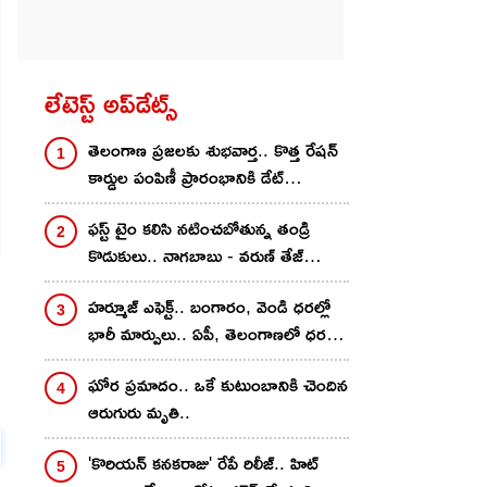
లేటెస్ట్ అప్‌డేట్స్
తెలంగాణ ప్రజలకు శుభవార్త.. కొత్త రేషన్
కార్డుల పంపిణీ ప్రారంభానికి డేట్
వచ్చేసింది.. ఆ రోజు నుంచే..
ఫస్ట్ టైం కలిసి నటించబోతున్న తండ్రి
కొడుకులు.. నాగబాబు - వరుణ్ తేజ్
కాంబో రెడీ.. నిహారిక నిర్మాత..
హర్మూజ్ ఎఫెక్ట్.. బంగారం, వెండి ధరల్లో
భారీ మార్పులు.. ఏపీ, తెలంగాణలో ధరలు
ఇలా..
ఘోర ప్రమాదం.. ఒకే కుటుంబానికి చెందిన
ఆరుగురు మృతి..
'కొరియన్ కనకరాజు' రేపే రిలీజ్.. హిట్