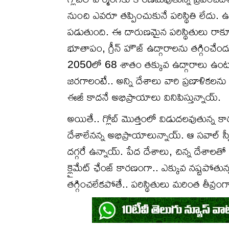
నుంచి ఎవరూ తప్పించుకునే పరిస్థితి లేదు. ఉష్
పడుతుంది. ఈ దారుణమైన పరిస్థితులు రాకూడ
భూతాపం, గ్రీన్ హౌజ్ ఉద్గారాలను తగ్గించేం
2050లో 68 శాతం తక్కువ ఉద్గారాలు ఉంటాయని
జరగాలంటే.. అన్ని దేశాలు వారి ప్రణాళికల
ఈజీ కాదనే అభిప్రాయాలు వినిపిస్తున్నాయ్.
అయితే.. గ్లోబ్ మొత్తంలో విడుదలవుతున్న కార
దేశాలేనన్న అభిప్రాయాలున్నాయ్. ఆ సవాల్ స్వ
దగ్గరే ఉన్నాయ్. పేద దేశాలు, చిన్న దేశాల
క్లైమేట్ ఛేంజ్ కారణంగా.. ఎక్కువ నష్టపోతు
తగ్గించలేకపోతే.. పరిస్థితులు మరింత తీవ్రం