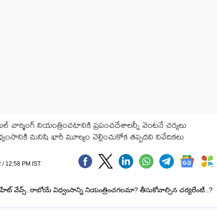
ోబల్ వార్మింగ్ నియంత్రించటానికి ప్రపంచదేశాలన్నీ వెంటనే చర్యలు
ంసానికి మనిషి భారీ మూల్యం చెల్లించుకోక తప్పదని నివేదికలు
 / 12:58 PM IST