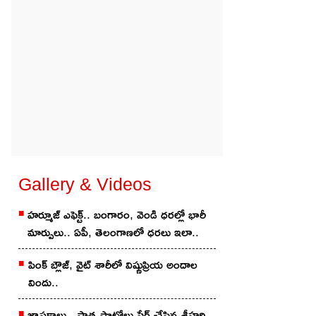
Gallery & Videos
హర్మూజ్ ఎఫెక్ట్.. బంగారం, వెండి ధరల్లో భారీ
మార్పులు.. ఏపీ, తెలంగాణలో ధరలు ఇలా..
పింక్ బ్లౌజ్, వైట్ శారీలో విష్ణుప్రియ అందాల
విందు..
జ్ఞాపకాలు.. పాత ఫొటోలు షేర్ చేసిన శ్రీహరి