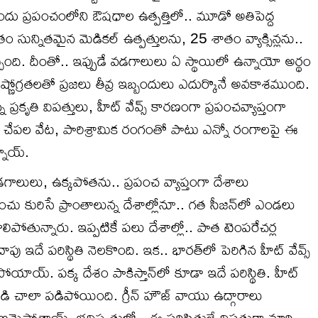
ి ముందు ప్రపంచంలోని ఔషధాల ఉత్పత్తిలో.. మూడో అతిపెద్ద
ం సున్నితమైన మెడికల్ ఉత్పత్తులను, 25 శాతం వ్యాక్సిన్లను..
ి వచ్చింది. దీంతో.. ఇప్పుడే వడగాలులు ఏ స్థాయిలో ఉన్నాయో అర్థం
ఉష్ణోగ్రతలతో ప్రజలు తీవ్ర ఇబ్బందులు ఎదుర్కొనే అవకాశముంది.
ప్రకృతి విపత్తులు, హీట్ వేవ్స్ కారణంగా ప్రపంచవ్యాప్తంగా
ేపల వేట, పారిశ్రామిక రంగంతో పాటు ఎన్నో రంగాలపై ఈ
్నాయ్.
గాలులు, ఉక్కపోతను.. ప్రపంచ వ్యాప్తంగా దేశాలు
ు కురిసే ప్రాంతాలున్న దేశాల్లోనూ.. గత సీజన్‌లో ఎండలు
లిపోతున్నారు. ఇప్పటికే పలు దేశాల్లో.. పాత టెంపరేచర్ల
ాపు ఇదే పరిస్థితి నెలకొంది. ఇక.. భారత్‌లో పెరిగిన హీట్ వేవ్స్
యాయ్. పక్క దేశం పాకిస్తాన్‌లో కూడా ఇదే పరిస్థితి. హీట్
బడి చాలా పడిపోయింది. గ్రీన్ హౌజ్ వాయు ఉద్గారాలు
పోతాయ్. భవిష్యత్తులో.. ఈ పరిస్థితులే విపత్తుగా మారి..