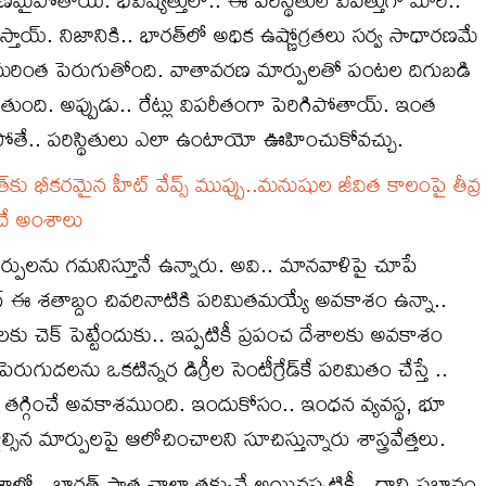
స్తాయ్. నిజానికి.. భారత్‌లో అధిక ఉష్ణోగ్రతలు సర్వ సాధారణమే
్ మరింత పెరుగుతోంది. వాతావరణ మార్పులతో పంటల దిగుబడి
గ్గిపోతుంది. అప్పుడు.. రేట్లు విపరీతంగా పెరిగిపోతాయ్. ఇంత
తే.. పరిస్థితులు ఎలా ఉంటాయో ఊహించుకోవచ్చు.
భీకరమైన హీట్ వేవ్స్ ముప్పు..మనుషుల జీవిత కాలంపై తీవ్ర
ించే అంశాలు
మార్పులను గమనిస్తూనే ఉన్నారు. అవి.. మానవాళిపై చూపే
ార్మింగ్ ఈ శతాబ్దం చివరినాటికి పరిమితమయ్యే అవకాశం ఉన్నా..
కు చెక్ పెట్టేందుకు.. ఇప్పటికీ ప్రపంచ దేశాలకు అవకాశం
ుగుదలను ఒకటిన్నర డిగ్రీల సెంటీగ్రేడ్‌కే పరిమితం చేస్తే ..
ు తగ్గించే అవకాశముంది. ఇందుకోసం.. ఇంధన వ్యవస్థ, భూ
న మార్పులపై ఆలోచించాలని సూచిస్తున్నారు శాస్త్రవేత్తలు.
శాల్లో.. భారత్ పాత్ర చాలా తక్కువే అయినప్పటికీ.. దాని ప్రభావం